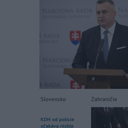
Slovensko
Zahraničie
KDH od polície
očakáva rýchle