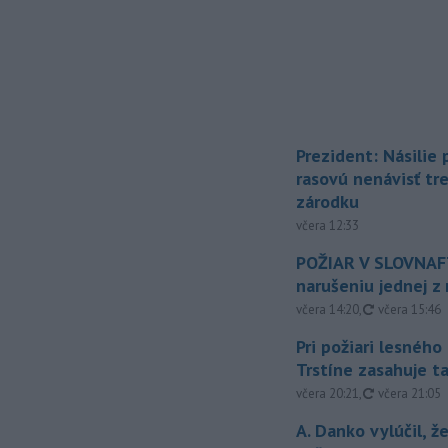
Prezident: Násilie
rasovú nenávisť tr
zárodku
včera 12:33
POŽIAR V SLOVNAFT
narušeniu jednej z 
aktualizovan
včera 14:20
,
včera 15:46
Pri požiari lesného
Trstíne zasahuje t
aktualizovan
včera 20:21
,
včera 21:05
A. Danko vylúčil, ž