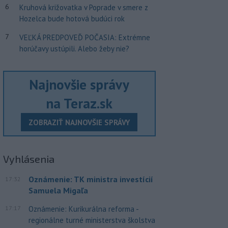
6
Kruhová križovatka v Poprade v smere z
Hozelca bude hotová budúci rok
7
VEĽKÁ PREDPOVEĎ POČASIA: Extrémne
horúčavy ustúpili. Alebo žeby nie?
Najnovšie správy
na Teraz.sk
ZOBRAZIŤ NAJNOVŠIE SPRÁVY
Vyhlásenia
Oznámenie: TK ministra investícií
17:32
Samuela Migaľa
17:17
Oznámenie: Kurikurálna reforma -
regionálne turné ministerstva školstva