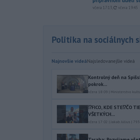
prípravnom dueli s
aktualizovan
včera 17:13
,
včera 19:45
Politika na sociálnych 
Najnovšie videá
Najsledovanejšie videá
Kontrolný deň na Spišs
pokrok...
včera 18:09
|
Ministerstvo kult
⁉️FICO, KDE STE⁉️ČO T
VŠETKÝCH...
včera 17:02
|
Jakab Július
|
793
Taraba: Rozvíjame vše