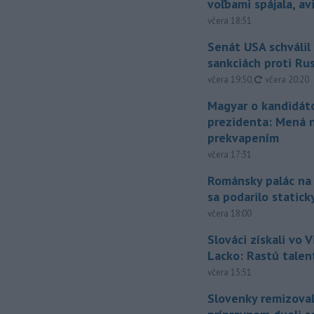
voľbami spájala, a
včera 18:51
Senát USA schválil
sankciách proti Ru
aktualizovan
včera 19:50
,
včera 20:20
Magyar o kandidát
prezidenta: Mená 
prekvapením
včera 17:31
Románsky palác na
sa podarilo statick
včera 18:00
Slováci získali vo V
Lacko: Rastú talen
včera 15:51
Slovenky remizoval