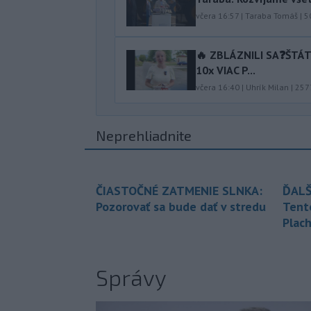
včera 16:57
|
Taraba Tomáš
|
5
🔥 ZBLÁZNILI SA❓️ŠTÁ
10x VIAC P...
včera 16:40
|
Uhrík Milan
|
257
Neprehliadnite
ČIASTOČNÉ ZATMENIE SLNKA:
ĎALŠ
Pozorovať sa bude dať v stredu
Tent
Plach
Správy