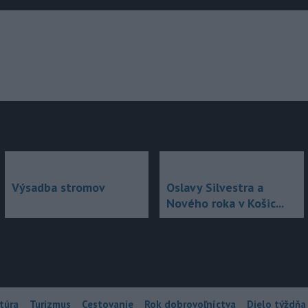
júce
Výsadba stromov
Oslavy Silvestra a
Nového roka v Košic...
túra
Turizmus
Cestovanie
Rok dobrovoľníctva
Dielo týždňa