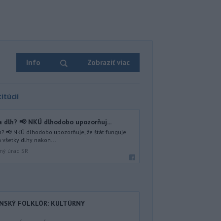
Info
Zobraziť viac
itúcií
 dlh? 📢 NKÚ dlhodobo upozorňuj...
? 📢 NKÚ dlhodobo upozorňuje, že štát funguje
 všetky dlhy nakon...
lný úrad SR
ENSKÝ FOLKLÓR: KULTÚRNY