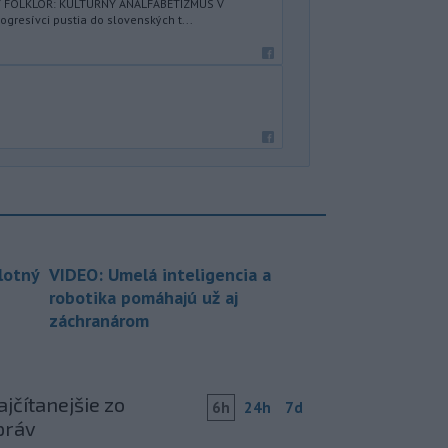
Ý FOLKLÓR: KULTÚRNY ANALFABETIZMUS V
resívci pustia do slovenských t...
lotný
VIDEO: Umelá inteligencia a
robotika pomáhajú už aj
záchranárom
jčítanejšie zo
6h
24h
7d
práv