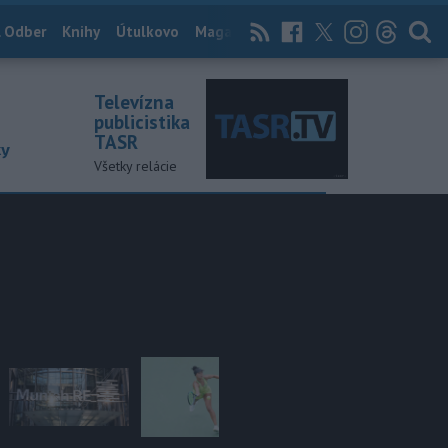
 Odber
Knihy
Útulkovo
Magazín
News Now
Archív
TASR
Televízna
publicistika
TASR
ky
Všetky relácie