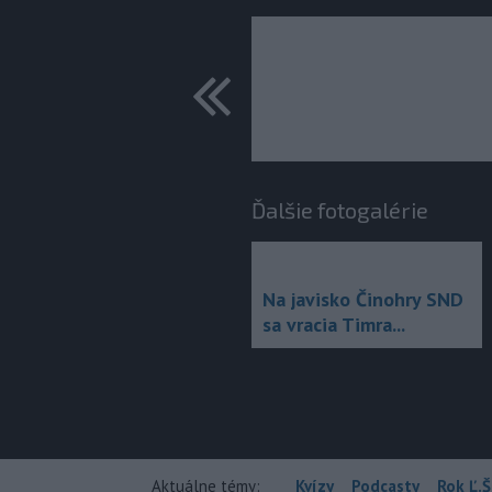
predchádza
Ďalšie fotogalérie
Na javisko Činohry SND
sa vracia Timra...
Aktuálne témy:
Kvízy
Podcasty
Rok Ľ.Š