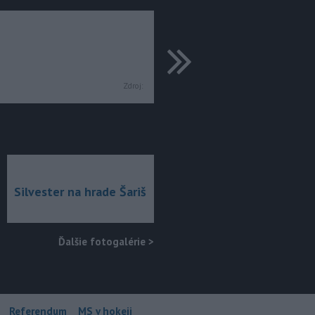
ďalšie
Zdroj:
Silvester na hrade Šariš
Ďalšie fotogalérie
>
Referendum
MS v hokeji