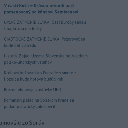
V časti Košice-Krásna otvorili park
pomenovaný po kňazovi Semivanovi
ÚPLNÉ ZATMENIE SLNKA: Časť Európy zahalí
tma, hrozia dôsledky
ČIASTOČNÉ ZATMENIE SLNKA: Pozorovať sa
bude dať v stredu
Historik Zajac: Územie Slovenska bolo jadrom
poľsko-uhorských vzťahov
Kruhová križovatka v Poprade v smere z
Hozelca bude hotová budúci rok
Brezno obnovuje zastávky MHD
Románsky palác na Spišskom hrade sa
podarilo staticky zabezpečiť
ajnovšie
zo Správ