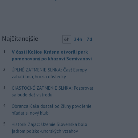
Najčítanejšie
6h
24h
7d
V časti Košice-Krásna otvorili park
1
pomenovaný po kňazovi Semivanovi
2
ÚPLNÉ ZATMENIE SLNKA: Časť Európy
zahalí tma, hrozia dôsledky
3
ČIASTOČNÉ ZATMENIE SLNKA: Pozorovať
sa bude dať v stredu
4
Obranca Kaša dostal od Žiliny povolenie
hľadať si nový klub
5
Historik Zajac: Územie Slovenska bolo
jadrom poľsko-uhorských vzťahov