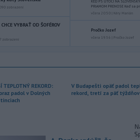
KEĎ PS ÚTOČÍ NA SLOVENSK
východného Slovenska. Vydal preto
PRIAMOM PRENOSE Keď sa prog
090
zobrazení
výstrahu prvého stupňa.
včera 20:50
|
Kéry Marián
T CHCE VYBRAŤ OD ŠOFÉROV
-
Ministerstvo vnútra (MV) SR
11:18
Pročko Jozef
požiada Národný bezpečnostný
úrad
včera 19:56
|
Pročko Jozef
(NBÚ) o nezávislé odborné posúdenie
7
zobrazení
dodaných radarových zariadení, ktoré
sú v pilotnej prevádzke.
-
Pre pretrvávajúce sucho,
11:03
horúčavy a nedostatok pitnej vody
boli do odvolania vyhlásené
mimoriadne situácie v obciach Nižný
Í TEPLOTNÝ REKORD:
V Budapešti opäť padol tep
Čaj a Vyšný Čaj v okrese Košice-okolie.
oraz padol v Dolných
rekord, tretí za päť týždňov
tinciach
-
Od piatku do nedele (9. 8.)
10:59
do ukončenia premávky bude z
dôvodu
hudobného festivalu
Lovestream na starom letisku v
Na
bratislavských Vajnoroch upravená
S
organizácia MHD v oblasti Vajnôr.