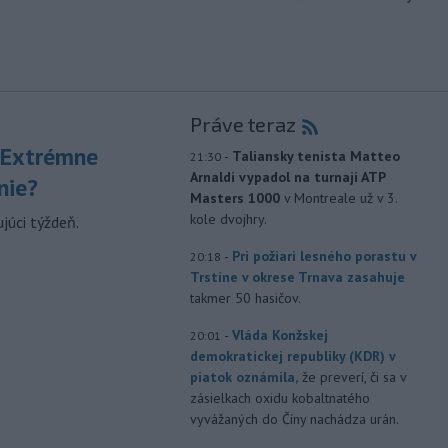
Práve teraz
 Extrémne
-
Taliansky tenista Matteo
21:30
Arnaldi vypadol na turnaji ATP
nie?
Masters 1000
v Montreale už v 3.
kole dvojhry.
júci týždeň.
-
Pri požiari lesného porastu v
20:18
Trstíne v okrese Trnava zasahuje
takmer 50 hasičov.
-
Vláda Konžskej
20:01
demokratickej republiky (KDR) v
piatok oznámila,
že preverí, či sa v
zásielkach oxidu kobaltnatého
vyvážaných do Číny nachádza urán.