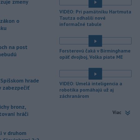
vizuje zmeny
-
V bratislavskej rafinérii
14:17
VIDEO: Pri pamätníku Hartmuta
Slovnaft horí uskladnený ropný
Tautza odhalili nové
 zákon o
produkt.
TASR o tom informovala
informačné tabule
rafinéria s tým, že obyvateľom nehrozí
sku
nebezpečenstvo.
é
-
Jedným zo zdravotných rizík
13:50
och na post
Forsterovú čaká v Birminghame
na festivale môže byť vyššia
nebudú
opäť dvojboj, Volka piate ME
úroveň
hluku. Je preto dobré držať sa
ďalej od reproduktorov, používať
chrániče sluchu či dodržiavať
prestávky.
 Spišskom hrade
VIDEO: Umelá inteligencia a
y zabezpečiť
-
Podporu kandidatúre
robotika pomáhajú už aj
12:49
záchranárom
Slovenskej republiky na nestále
členstvo
v Bezpečnostnej rade
ichy bronz,
Organizácie Spojených národov (OSN)
Viac
tovaní hráči
na roky 2028 až 2029 písomne
vyjadrilo už 123 zo 193 členských
štátov OSN.
i v druhom