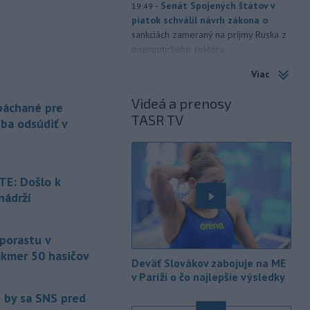
-
Senát Spojených štátov v
19:49
piatok schválil návrh zákona o
sankciách zameraný na príjmy Ruska z
energetického sektora.
Viac
-
Slovenská polícia prispela k
16:08
objasneniu prípadu prevádzačstva,
Videá a prenosy
ktorý sa podarilo ukončiť
 páchané pre
TASR TV
právoplatným odsúdením páchateľa v
eba odsúdiť v
Maďarsku.
-
Piatkový požiar v
15:21
bratislavskej rafinérii Slovnaft je
E: Došlo k
pod kontrolou.
Príčina jeho vzniku
nádrží
bude predmetom vyšetrovania. Pre
é
TASR to potvrdil hovorca rafinérie
Anton Molnár.
 porastu v
akmer 50 hasičov
-
Ministerstvo kultúry (MK) SR
15:17
Deväť Slovákov zabojuje na ME
upraví verziu opatrenia o
é
v Paríži o čo najlepšie výsledky
podrobnostiach poskytovania dotácií v
e by sa SNS pred
pôsobnosti rezortu.