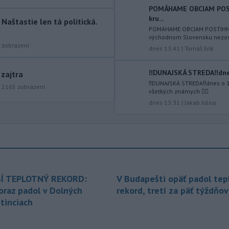
POMÁHAME OBCIAM POS
portálu isport.cz zaujíma
kru...
saudskoarabský Al-Fateh.
aštastie len tá politická.
POMÁHAME OBCIAM POSTIHNU
východnom Slovensku nezosta
-
Vo veku 94 rokov zomrela 29.
10:23
zobrazení
dnes 13:41
|
Tomáš Erik
júla 2026 herečka a dlhoročná
členka
Slovenského komorného
divadla (SKD) v Martine Helena
‼️DUNAJSKÁ STREDA‼️dnes
 zajtra
Sudická.
‼️DUNAJSKÁ STREDA‼️dnes o 
|
2165
zobrazení
všetkých známych ✌🏻
-
Národná diaľničná
10:15
dnes 13:31
|
Jakab Július
spoločnosť (NDS) ukončila výmenu
mostného
záveru na ľavej strane
mosta Lanfranconi, ktorý je súčasťou
bratislavskej diaľnice D2.
-
Počet potvrdených prípadov
10:02
nákazy vírusovým ochorením
ebola
Í TEPLOTNÝ REKORD:
V Budapešti opäť padol tep
v Konžskej demokratickej republike
oraz padol v Dolných
rekord, tretí za päť týždňov
(KDR) presiahol hranicu 4000.
tinciach
-
V stredu sa bude dať
09:24
pozorovať čiastočné zatmenie