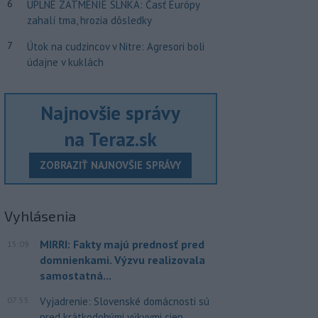
6
ÚPLNÉ ZATMENIE SLNKA: Časť Európy
zahalí tma, hrozia dôsledky
7
Útok na cudzincov v Nitre: Agresori boli
údajne v kuklách
Najnovšie správy
na Teraz.sk
ZOBRAZIŤ NAJNOVŠIE SPRÁVY
Vyhlásenia
MIRRI: Fakty majú prednosť pred
15:09
domnienkami. Výzvu realizovala
samostatná...
07:55
Vyjadrenie: Slovenské domácnosti sú
pred krátkodobými výkyvmi cien