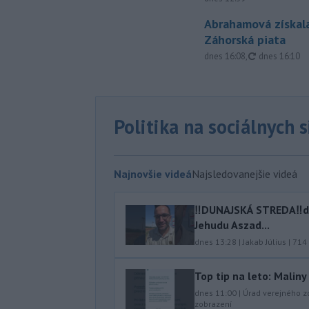
Abrahamová získala
Záhorská piata
aktualizovan
dnes 16:08
,
dnes 16:10
Politika na sociálnych 
Najnovšie videá
Najsledovanejšie videá
‼️DUNAJSKÁ STREDA‼️d
Jehudu Aszad...
dnes 13:28
|
Jakab Július
|
714
Top tip na leto: Malin
dnes 11:00
|
Úrad verejného z
zobrazení