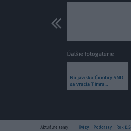
predchádza
Ďalšie fotogalérie
Na javisko Činohry SND
sa vracia Timra...
Aktuálne témy:
Kvízy
Podcasty
Rok Ľ.Š