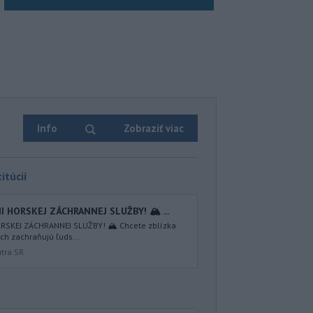
Info
Zobraziť viac
itúcií
I HORSKEJ ZÁCHRANNEJ SLUŽBY! 🏔️ ...
RSKEJ ZÁCHRANNEJ SLUŽBY! 🏔️ Chcete zblízka
ách zachraňujú ľuds...
útra SR