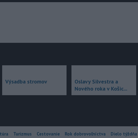
júce
Výsadba stromov
Oslavy Silvestra a
Nového roka v Košic...
túra
Turizmus
Cestovanie
Rok dobrovoľníctva
Dielo týždňa