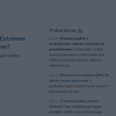
Práve teraz
 Extrémne
-
Piatkový požiar v
15:21
bratislavskej rafinérii Slovnaft je
nie?
pod kontrolou.
Príčina jeho vzniku
bude predmetom vyšetrovania. Pre
júci týždeň.
TASR to potvrdil hovorca rafinérie
Anton Molnár.
-
Ministerstvo kultúry (MK) SR
15:17
upraví verziu opatrenia o
podrobnostiach poskytovania dotácií v
pôsobnosti rezortu.
-
V bratislavskej rafinérii
14:17
Slovnaft horí uskladnený ropný
produkt.
TASR o tom informovala