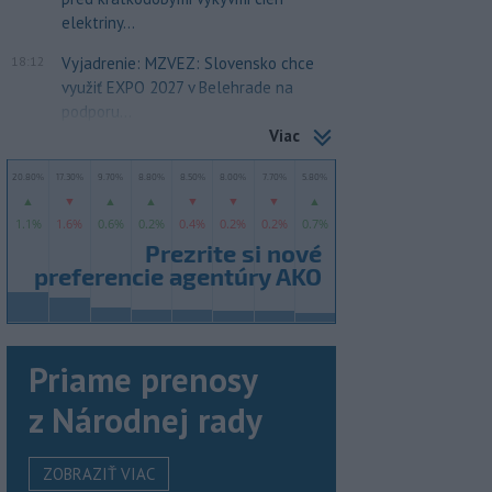
elektriny...
18:12
Vyjadrenie: MZVEZ: Slovensko chce
využiť EXPO 2027 v Belehrade na
podporu...
Viac
Priame prenosy
z Národnej rady
ZOBRAZIŤ VIAC