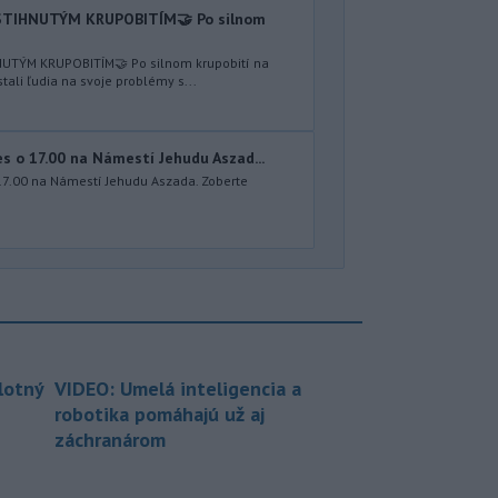
TIHNUTÝM KRUPOBITÍM🤝 Po silnom
TÝM KRUPOBITÍM🤝 Po silnom krupobití na
li ľudia na svoje problémy s...
 o 17.00 na Námestí Jehudu Aszad...
17.00 na Námestí Jehudu Aszada. Zoberte
lotný
VIDEO: Umelá inteligencia a
robotika pomáhajú už aj
záchranárom