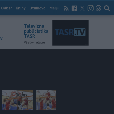
 Odber
Knihy
Útulkovo
Magazín
News Now
Archív
TASR
Televízna
publicistika
TASR
ky
Všetky relácie