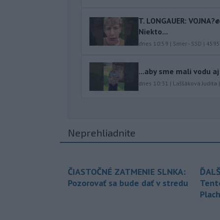
T. LONGAUER: VOJNA?✊ N
Niekto...
dnes 10:59
|
Smer - SSD
|
4595
...aby sme mali vodu aj
dnes 10:31
|
Laššáková Judita
Neprehliadnite
ČIASTOČNÉ ZATMENIE SLNKA:
ĎALŠ
Pozorovať sa bude dať v stredu
Tent
Plach