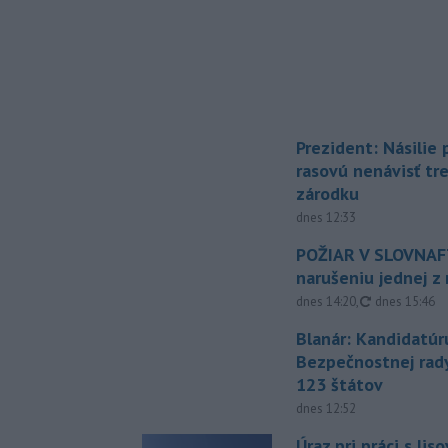
Prezident: Násilie
rasovú nenávisť tr
zárodku
dnes 12:33
POŽIAR V SLOVNAFT
narušeniu jednej z 
aktualizovan
dnes 14:20
,
dnes 15:46
Blanár: Kandidatúr
Bezpečnostnej rad
123 štátov
dnes 12:52
Úraz pri práci s lis