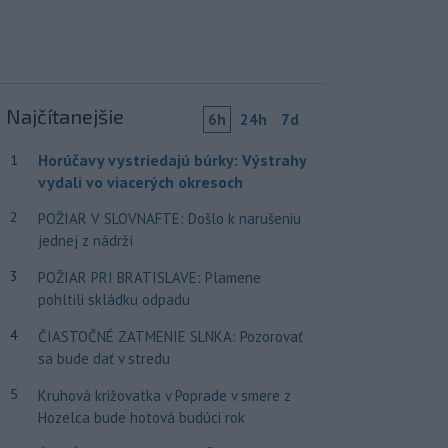
Najčítanejšie
6h
24h
7d
Horúčavy vystriedajú búrky: Výstrahy
1
vydali vo viacerých okresoch
2
POŽIAR V SLOVNAFTE: Došlo k narušeniu
jednej z nádrží
3
POŽIAR PRI BRATISLAVE: Plamene
pohltili skládku odpadu
4
ČIASTOČNÉ ZATMENIE SLNKA: Pozorovať
sa bude dať v stredu
5
Kruhová križovatka v Poprade v smere z
Hozelca bude hotová budúci rok