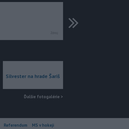
ďalšie
Zdroj:
Silvester na hrade Šariš
Ďalšie fotogalérie
>
Referendum
MS v hokeji