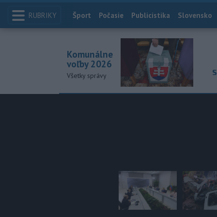
RUBRIKY
Index
Šport
Počasie
Publicistika
Slovensko
Komunálne
voľby 2026
S
Všetky správy