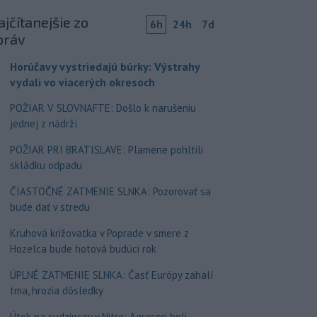
jčítanejšie zo
6h
24h
7d
práv
Horúčavy vystriedajú búrky: Výstrahy
vydali vo viacerých okresoch
POŽIAR V SLOVNAFTE: Došlo k narušeniu
jednej z nádrží
POŽIAR PRI BRATISLAVE: Plamene pohltili
skládku odpadu
ČIASTOČNÉ ZATMENIE SLNKA: Pozorovať sa
bude dať v stredu
Kruhová križovatka v Poprade v smere z
Hozelca bude hotová budúci rok
ÚPLNÉ ZATMENIE SLNKA: Časť Európy zahalí
tma, hrozia dôsledky
Útok na cudzincov v Nitre: Agresori boli