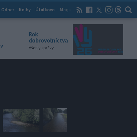
 Odber
Knihy
Útulkovo
Magazín
News Now
Archív
TASR
Rok
dobrovoľníctva
ky
Všetky správy