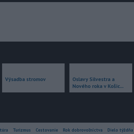
júce
Výsadba stromov
Oslavy Silvestra a
Nového roka v Košic...
túra
Turizmus
Cestovanie
Rok dobrovoľníctva
Dielo týždňa