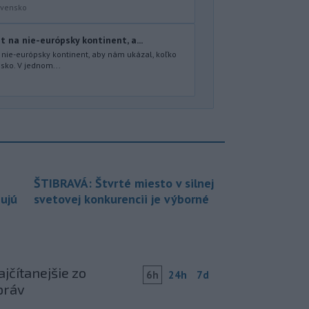
ovensko
t na nie-európsky kontinent, a...
a nie-európsky kontinent, aby nám ukázal, koľko
nsko. V jednom...
ŠTIBRAVÁ: Štvrté miesto v silnej
bujú
svetovej konkurencii je výborné
jčítanejšie zo
6h
24h
7d
práv