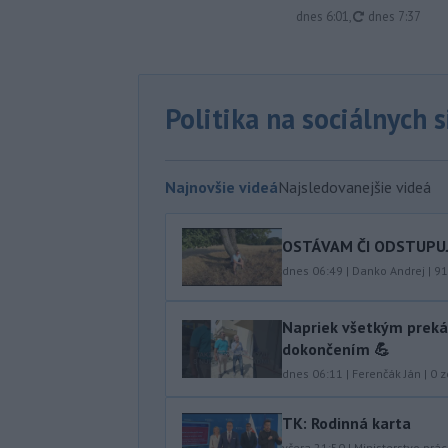
aktualizované
dnes 6:01
,
dnes 7:37
Politika na sociálnych 
Najnovšie videá
Najsledovanejšie videá
OSTÁVAM ČI ODSTUPUJEM
dnes 06:49
|
Danko Andrej
|
91
Napriek všetkým preká
dokončením 💪
dnes 06:11
|
Ferenčák Ján
|
0
z
TK: Rodinná karta
včera 21:50
|
Ministerstvo prác