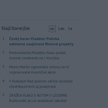
Najčítanejšie
6h
24h
7d
Český herec Vladimír Polívka
1
odmietol zaujímavé filmové projekty
2
Predstavitelia Mladého Hlasu podali
trestné oznámenie na I. Korčoka
3
Mesto Martin vypovedalo zmluvy na tri
rozpracované investičné akcie
4
V Košiciach Nad jazerom začína výstavba
chodníka,otvorili aj pumptrack
5
ZRÁŽKA VLAKU S AUTOM V LOZORNE:
Rušňovodič jej už nedokázal zabrániť