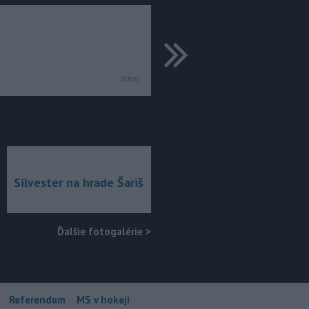
ďalšie
Zdroj:
Silvester na hrade Šariš
Ďalšie fotogalérie
>
Referendum
MS v hokeji