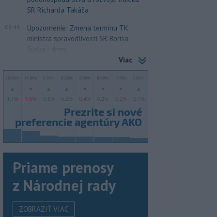
SR Richarda Takáča
09:49
Upozornenie: Zmena termínu TK
ministra spravodlivosti SR Borisa
Suska - dnes
Viac
Priame prenosy
z Národnej rady
ZOBRAZIŤ VIAC