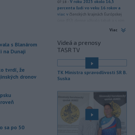
-
V roku 2025 okolo 16,5
07:18
percenta ľudí vo veku 16 rokov a
viac v
členských krajinách Európskej
únie (EÚ) denne užívalo tabak a s ním
súvisiace výrobky.
Viac
-
Vedenie Medzinárodnej
06:47
Videá a prenosy
vala s Blanárom
futbalovej federácie (FIFA) sa
TASR TV
ospravedlnilo v
súvislosti s
i na Dunaji
kontroverzným plánom predať
podiely na budúcich ziskoch z
 tvrdí, že
majstrovstiev sveta súkromným
TK Ministra spravodlivosti SR B.
investorom. Na stretnutí v Rabate
ajinských dronov
Suska
členovia FIFA plne podporili
prezidenta Gianniho Infantina.
ipsku
-
Americký štát Nové Mexiko v
06:06
úroveň
stredu zažaloval ministerstvo
spravodlivosti USA a povereného
ministra Todda Blanchea. Tvrdí, že
federálne úrady mu bránia vo
o sa po 50
vyšetrovaní sexuálnych trestných činov