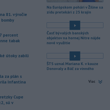
odsúdeného sexuálneho delikventa
Na Európskom pohári v Žiline sa
Jeffreyho Epsteina.
zídu pretekári z 25 krajín
na 81. výročie
-
Štátny tajomník
22:44
j bomby
ministerstva životného prostredia
Filip Kuffa tvrdí,
že mu Európska
komisia (EK) dala za pravdu v
Časť bývalých banských
7 percent
súvislosti s vládnou pripomienkou k
objektov na hornej Nitre nájde
enne tabak
zonáciám národných parkov (NP) a
nové využitie
naďalej je tak ohrozených 450
miliónov eur z plánu obnovy.
ké útoky zabili
-
Nemecko v stredu začalo
21:25
ŠTS uznal Mariana K. v kauze
vyšetrovanie po tom, ako sa v noci
Donovaly a Báč za vinného
v
blízkosti vzletovej a pristávacej
la za plán s
dráhy na letisku Lipsko/Halle našiel
Viac
rila Infantina
dron naložený výbušninami.
-
Slovensko pomáha Maďarsku
20:47
Gretzky Cupe
s vodou, pretože naši južní susedia
zápasia s kritickou situáciou na Dunaji a
:2, sú v
v hre je aj možné odstavenie jadrovej