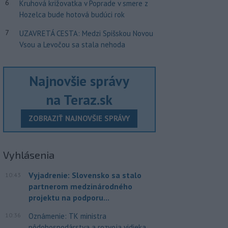
6
Kruhová križovatka v Poprade v smere z
Hozelca bude hotová budúci rok
7
UZAVRETÁ CESTA: Medzi Spišskou Novou
Vsou a Levočou sa stala nehoda
Najnovšie správy
na Teraz.sk
ZOBRAZIŤ NAJNOVŠIE SPRÁVY
Vyhlásenia
Vyjadrenie: Slovensko sa stalo
10:43
partnerom medzinárodného
projektu na podporu...
10:36
Oznámenie: TK ministra
pôdohospodárstva a rozvoja vidieka