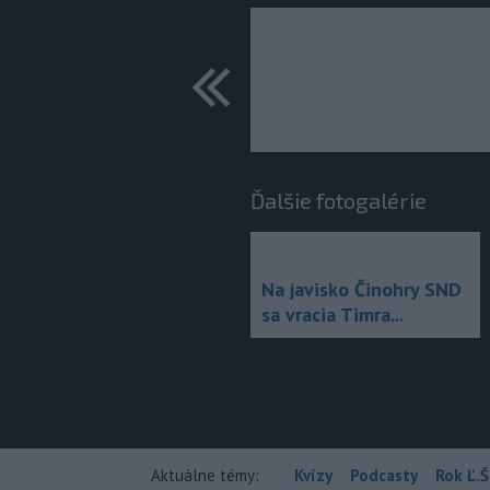
predchádza
Ďalšie fotogalérie
Na javisko Činohry SND
sa vracia Timra...
Aktuálne témy:
Kvízy
Podcasty
Rok Ľ.Š