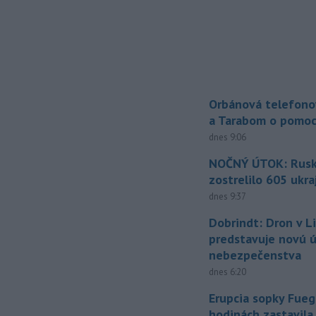
Orbánová telefono
a Tarabom o pomoc
dnes 9:06
NOČNÝ ÚTOK: Rusko
zostrelilo 605 ukr
dnes 9:37
Dobrindt: Dron v L
predstavuje novú 
nebezpečenstva
dnes 6:20
Erupcia sopky Fueg
hodinách zastavila