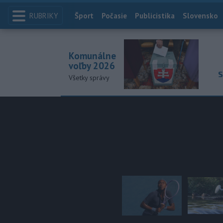
RUBRIKY
Index
Šport
Počasie
Publicistika
Slovensko
Komunálne
voľby 2026
S
Všetky správy