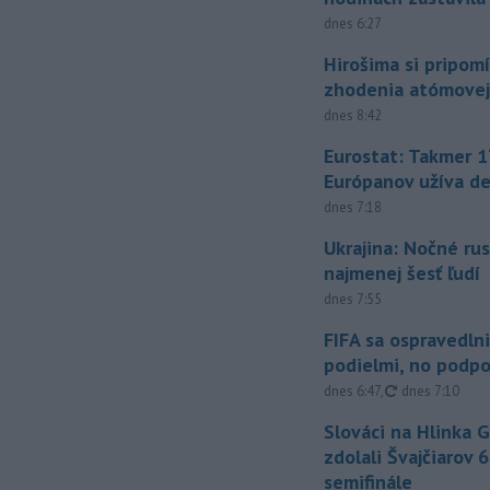
dnes 6:27
Hirošima si pripomí
zhodenia atómove
dnes 8:42
Eurostat: Takmer 1
Európanov užíva d
dnes 7:18
Ukrajina: Nočné rus
najmenej šesť ľudí
dnes 7:55
FIFA sa ospravedlni
podielmi, no podpo
aktualizované
dnes 6:47
,
dnes 7:10
Slováci na Hlinka 
zdolali Švajčiarov 6
semifinále