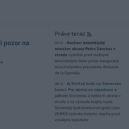
Práve teraz
si pozor na
-
Končiaci kolumbijský
09:15
minister obrany Pedro Sánchez v
stredu
vystríhal pred možnými
teroristickými činmi počas inaugurácie
a.
novozvoleného prezidenta Abelarda
de la Espriellu.
-
Aj štvrtok bude na Slovensku
08:31
horúci. Pre okresy na západnom a
južnom
Slovensku a niektoré okresy v
strede a na východe krajiny vydal
Slovenský hydrometeorologický ústav
(SHMÚ) výstrahy tretieho stupňa pred
vysokými teplotami.