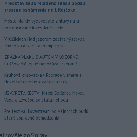
Predstavitelia Mladého Hlasu podali
trestné oznámenie na I. Korčoka
Mesto Martin vypovedalo zmluvy na tri
rozpracované investičné akcie
V Košiciach Nad jazerom začína výstavba
chodníka,otvorili aj pumptrack
ZRÁŽKA VLAKU S AUTOM V LOZORNE:
Rušňovodič jej už nedokázal zabrániť
Kruhová križovatka v Poprade v smere z
Hozelca bude hotová budúci rok
UZAVRETÁ CESTA: Medzi Spišskou Novou
Vsou a Levočou sa stala nehoda
Pre festival Lovestream vo Vajnoroch budú
platiť dopravné obmedzenia
ajnovšie
zo Správ