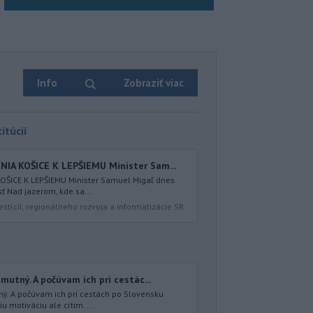
Info
Zobraziť viac
itúcií
IA KOŠICE K LEPŠIEMU Minister Sam...
ŠICE K LEPŠIEMU Minister Samuel Migaľ dnes
sť Nad jazerom, kde sa...
estícií, regionálneho rozvoja a informatizácie SR
mutný. A počúvam ich pri cestác...
ný. A počúvam ich pri cestách po Slovensku
 motiváciu ale cítim. ...