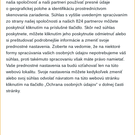
naša spoločnosť a naši partneri používať presné údaje
žeby nie?
o geografickej polohe a identifikáciu prostredníctvom
skenovania zariadenia. Súhlas s vyššie uvedeným spracúvaním
HRABKO o výhode
zo strany našej spoločnosti a našich 824 partnerov môžete
Majerského:Mazurek a Laššáková majú
poskytnúť kliknutím na príslušné tlačidlo. Skôr než súhlas
rovnakých voličov
poskytnete, môžete kliknutím jeho poskytnutie odmietnuť alebo
si preštudovať podrobnejšie informácie a zmeniť svoje
ČIASTOČNÉ ZATMENIE SLNKA:
prednostné nastavenia.
Zoberte na vedomie, že na niektoré
Pozorovať sa bude dať v stredu
formy spracúvania vašich osobných údajov nepotrebujeme váš
súhlas, proti takémuto spracovaniu však máte právo namietať.
Vaše prednostné nastavenia sa budú vzťahovať len na túto
ĎALŠÍ TEPLOTNÝ REKORD: Tentoraz
webovú lokalitu. Svoje nastavenia môžete kedykoľvek zmeniť
padol v Dolných Plachtinciach
alebo svoj súhlas odvolať návratom na túto webovú stránku
kliknutím na tlačidlo „Ochrana osobných údajov“ v dolnej časti
stránky.
Správy