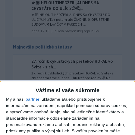
🫵🏼 HELOU TÍNEDŽERI, AJ DNES SA
CHYSTÁTE DO ULÍC⁉️😉🤔...
🫵🏼 HELOU TÍNEDŽERI, AJ DNES SA CHYSTÁTE DO
ULÍC⁉️😉🤔 Tak potom ale ŽIADNE: ❌ OPUSTENÉ
BUDOVY, ❌ LAVIČKY V PARKOCH ...
dnes 17:15
|
Polícia Slovenskej republiky
Najnovšie politické statusy
27. ročník cyklistických pretekov HORAL vo
Svite - s ch...
27. ročník cyklistických pretekov HORAL vo Svite - s
chlapcami sme si dnes užili trať pre rodiny ✌️ Na
tento tradičný pr...
dnes 17:43
|
Majerský František
Vážime si vaše súkromie
My a naši
partneri
ukladáme a/alebo pristupujeme k
informáciám na zariadení, napríklad pomocou súborov cookies,
Neprehliadnite
a spracúvame osobné údaje, ako sú jedinečné identifikátory a
štandardné informácie odosielané zariadením na
VEĽKÁ PREDPOVEĎ POČASIA:
personalizovanú reklamu a obsah, meranie reklamy a obsahu,
prieskumy publika a vývoj služieb.
S vaším povolením môže
Extrémne horúčavy ustúpili. Alebo