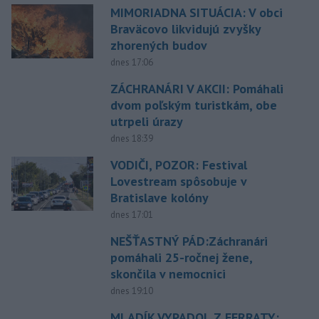
MIMORIADNA SITUÁCIA: V obci
Braväcovo likvidujú zvyšky
zhorených budov
dnes 17:06
ZÁCHRANÁRI V AKCII: Pomáhali
dvom poľským turistkám, obe
utrpeli úrazy
dnes 18:39
VODIČI, POZOR: Festival
Lovestream spôsobuje v
Bratislave kolóny
dnes 17:01
NEŠŤASTNÝ PÁD:Záchranári
pomáhali 25-ročnej žene,
skončila v nemocnici
dnes 19:10
MLADÍK VYPADOL Z FERRATY: