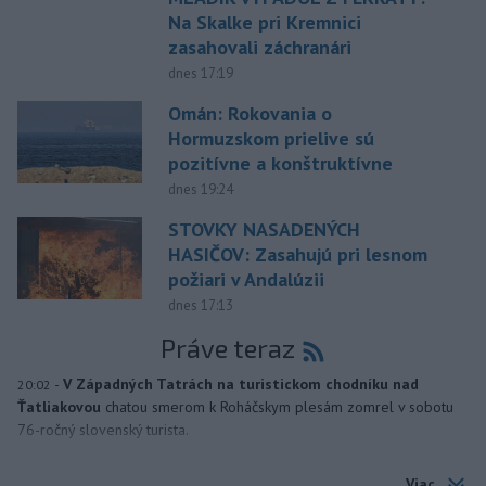
Na Skalke pri Kremnici
zasahovali záchranári
dnes 17:19
Omán: Rokovania o
Hormuzskom prielive sú
pozitívne a konštruktívne
dnes 19:24
STOVKY NASADENÝCH
HASIČOV: Zasahujú pri lesnom
požiari v Andalúzii
dnes 17:13
Práve teraz
-
V Západných Tatrách na turistickom chodníku nad
20:02
Ťatliakovou
chatou smerom k Roháčskym plesám zomrel v sobotu
76-ročný slovenský turista.
Viac