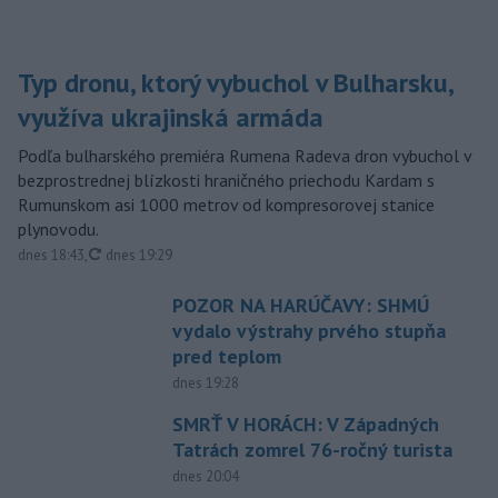
Typ dronu, ktorý vybuchol v Bulharsku,
využíva ukrajinská armáda
Podľa bulharského premiéra Rumena Radeva dron vybuchol v
bezprostrednej blízkosti hraničného priechodu Kardam s
Rumunskom asi 1000 metrov od kompresorovej stanice
plynovodu.
aktualizované
dnes 18:43
,
dnes 19:29
POZOR NA HARÚČAVY: SHMÚ
vydalo výstrahy prvého stupňa
pred teplom
dnes 19:28
SMRŤ V HORÁCH: V Západných
Tatrách zomrel 76-ročný turista
dnes 20:04