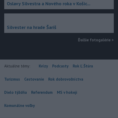
Oslavy Silvestra a Nového roka v Košic...
Silvester na hrade Šariš
Ďalšie fotogalérie
>
Aktuálne témy:
Kvízy
Podcasty
Rok Ľ.Štúra
Turizmus
Cestovanie
Rok dobrovoľníctva
Dielo týždňa
Referendum
MS v hokeji
Komunálne voľby