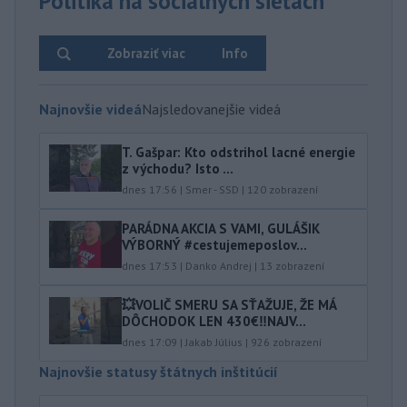
Politika na sociálnych sieťach
Zobraziť viac
Info
Najnovšie videá
Najsledovanejšie videá
T. Gašpar: Kto odstrihol lacné energie
z východu? Isto ...
dnes 17:56
|
Smer - SSD
|
120
zobrazení
PARÁDNA AKCIA S VAMI, GULÁŠIK
VÝBORNÝ #cestujemeposlov...
dnes 17:53
|
Danko Andrej
|
13
zobrazení
💥VOLIČ SMERU SA SŤAŽUJE, ŽE MÁ
DÔCHODOK LEN 430€‼️NAJV...
dnes 17:09
|
Jakab Július
|
926
zobrazení
Najnovšie statusy štátnych inštitúcií