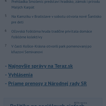
4
Prehliadka Smoleníc predstaví hradisko, zámok i prírodu
Malých Karpát
5
Na Kamzíku v Bratislave v sobotu otvoria nové Šantisko
pre deti
6
Očovská folklórna hruda tradične privítala domáce
folklórne kolektívy
7
V časti Košice-Krásna otvorili park pomenovaný po
kňazovi Semivanovi
Najnovšie správy na Teraz.sk
Vyhlásenia
Priame prenosy z Národnej rady SR