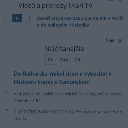
Videá a prenosy TASR TV
Deväť Slovákov zabojuje na ME v Paríži
o čo najlepšie výsledky
Viac
Najčítanejšie
6h
24h
7d
Do Bulharska vnikol dron a vybuchol v
1
blízkosti hraníc s Rumunskom
2
V blízkosti Vojenského technického a skúšobného ústavu
Záhorie HORÍ
3
ČIASTOČNÉ ZATMENIE SLNKA: Pozorovať sa bude dať v
stredu