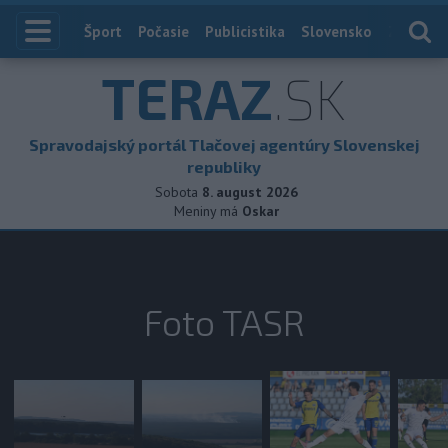
Index
Šport
Počasie
Publicistika
Slovensko
Zahranič
TERAZ
.SK
Spravodajský portál Tlačovej agentúry Slovenskej
republiky
Sobota
8. august 2026
Meniny má
Oskar
Foto TASR