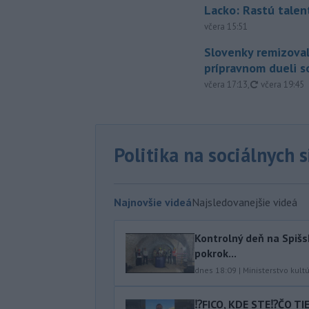
Lacko: Rastú talen
včera 15:51
Slovenky remizoval
prípravnom dueli s
aktualizovan
včera 17:13
,
včera 19:45
Politika na sociálnych 
Najnovšie videá
Najsledovanejšie videá
Kontrolný deň na Spišs
pokrok...
dnes 18:09
|
Ministerstvo kult
⁉️FICO, KDE STE⁉️ČO T