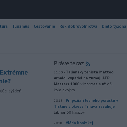
túra
Turizmus
Cestovanie
Rok dobrovoľníctva
Dielo týždňa
Práve teraz
 Extrémne
-
Taliansky tenista Matteo
21:30
Arnaldi vypadol na turnaji ATP
nie?
Masters 1000
v Montreale už v 3.
kole dvojhry.
júci týždeň.
-
Pri požiari lesného porastu v
20:18
Trstíne v okrese Trnava zasahuje
takmer 50 hasičov.
-
Vláda Konžskej
20:01