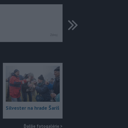
ďalšie
Zdroj:
Silvester na hrade Šariš
Ďalšie fotogalérie
>