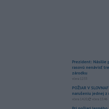
Prezident: Násilie
rasovú nenávisť tr
zárodku
včera 12:33
POŽIAR V SLOVNAFT
narušeniu jednej z 
aktualizovan
včera 14:20
,
včera 15:46
Pri požiari lesného