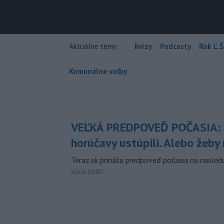
Aktuálne témy:
Kvízy
Podcasty
Rok Ľ.Š
Komunálne voľby
VEĽKÁ PREDPOVEĎ POČASIA:
horúčavy ustúpili. Alebo žeby 
Teraz.sk prináša predpoveď počasia na nasledu
včera 16:00