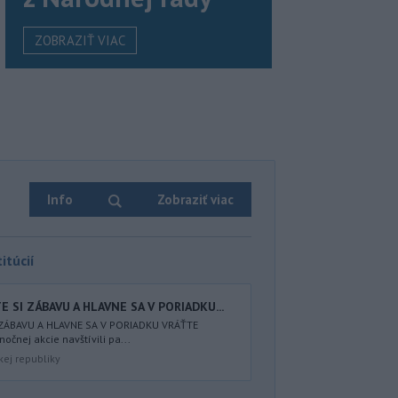
ZOBRAZIŤ VIAC
Info
Zobraziť viac
itúcií
 SI ZÁBAVU A HLAVNE SA V PORIADKU...
 ZÁBAVU A HLAVNE SA V PORIADKU VRÁŤTE
nočnej akcie navštívili pa...
kej republiky