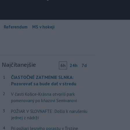
Referendum
MS v hokeji
Najčítanejšie
6h
24h
7d
ČIASTOČNÉ ZATMENIE SLNKA:
1
Pozorovať sa bude dať v stredu
2
V časti Košice-Krásna otvorili park
pomenovaný po kňazovi Semivanovi
3
POŽIAR V SLOVNAFTE: Došlo k narušeniu
jednej z nádrží
4
Pri požiari lesného porastu v Trstíne