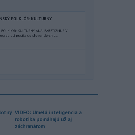
ENSKÝ FOLKLÓR: KULTÚRNY
Ý FOLKLÓR: KULTÚRNY ANALFABETIZMUS V
resívci pustia do slovenských t...
lotný
VIDEO: Umelá inteligencia a
robotika pomáhajú už aj
záchranárom