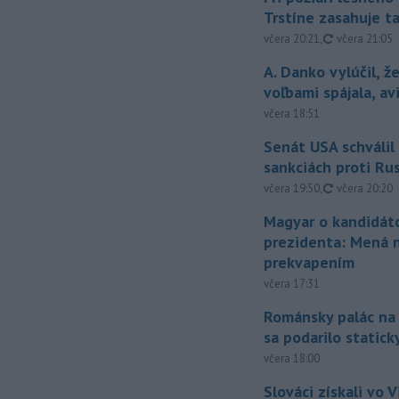
Trstíne zasahuje t
aktualizovan
včera 20:21
,
včera 21:05
A. Danko vylúčil, ž
voľbami spájala, a
včera 18:51
Senát USA schválil
sankciách proti Ru
aktualizovan
včera 19:50
,
včera 20:20
Magyar o kandidát
prezidenta: Mená 
prekvapením
včera 17:31
Románsky palác na
sa podarilo statick
včera 18:00
Slováci získali vo V