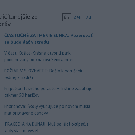
jčítanejšie zo
6h
24h
7d
práv
ČIASTOČNÉ ZATMENIE SLNKA: Pozorovať
sa bude dať v stredu
V časti Košice-Krásna otvorili park
pomenovaný po kňazovi Semivanovi
POŽIAR V SLOVNAFTE: Došlo k narušeniu
jednej z nádrží
Pri požiari lesného porastu v Trstíne zasahuje
takmer 50 hasičov
Fridrichová: Školy vyučujúce po novom musia
mať pripravené osnovy
TRAGÉDIA NA DUNAJI: Muž sa išiel okúpať, z
vody viac nevyšiel