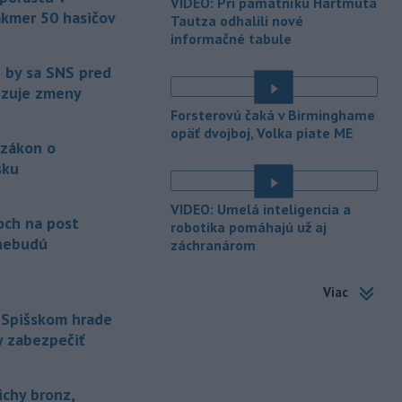
VIDEO: Pri pamätníku Hartmuta
akmer 50 hasičov
-
Ministerstvo kultúry (MK) SR
Tautza odhalili nové
15:17
upraví verziu opatrenia o
informačné tabule
é
podrobnostiach poskytovania dotácií v
e by sa SNS pred
pôsobnosti rezortu.
vizuje zmeny
-
V bratislavskej rafinérii
14:17
Forsterovú čaká v Birminghame
Slovnaft horí uskladnený ropný
opäť dvojboj, Volka piate ME
 zákon o
produkt.
TASR o tom informovala
rafinéria s tým, že obyvateľom nehrozí
sku
nebezpečenstvo.
é
VIDEO: Umelá inteligencia a
-
Jedným zo zdravotných rizík
13:50
och na post
robotika pomáhajú už aj
na festivale môže byť vyššia
nebudú
záchranárom
úroveň
hluku. Je preto dobré držať sa
ďalej od reproduktorov, používať
Viac
chrániče sluchu či dodržiavať
prestávky.
 Spišskom hrade
y zabezpečiť
-
Podporu kandidatúre
12:49
Slovenskej republiky na nestále
členstvo
v Bezpečnostnej rade
ichy bronz,
Organizácie Spojených národov (OSN)