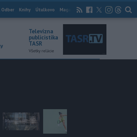
 Odber
Knihy
Útulkovo
Magazín
News Now
Archív
TASR
Televízna
publicistika
TASR
ky
Všetky relácie