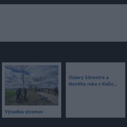
júce
Oslavy Silvestra a
Nového roka v Košic...
Výsadba stromov