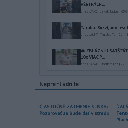
VŠETKÝCH...
dnes 17:02
|
Jakab Július
|
656
Taraba: Rozvíjame vše
dnes 16:57
|
Taraba Tomáš
|
4
🔥 ZBLÁZNILI SA❓️ŠTÁ
10x VIAC P...
dnes 16:40
|
Uhrík Milan
|
225
Neprehliadnite
ČIASTOČNÉ ZATMENIE SLNKA:
ĎALŠ
Pozorovať sa bude dať v stredu
Tent
Plach