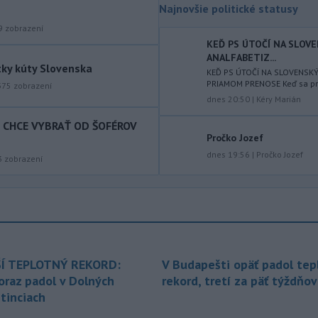
Najnovšie politické statusy
-
Slovenský
11:51
9
zobrazení
hydrometeorologický ústav (SHMÚ)
KEĎ PS ÚTOČÍ NA SLOV
varuje v piatok
pred búrkami vo
ANALFABETIZ...
tky kúty Slovenska
viacerých okresoch stredného a
KEĎ PS ÚTOČÍ NA SLOVENSK
východného Slovenska. Vydal preto
PRIAMOM PRENOSE Keď sa prog
375
zobrazení
výstrahu prvého stupňa.
dnes 20:50
|
Kéry Marián
T CHCE VYBRAŤ OD ŠOFÉROV
-
Ministerstvo vnútra (MV) SR
11:18
Pročko Jozef
požiada Národný bezpečnostný
úrad
dnes 19:56
|
Pročko Jozef
(NBÚ) o nezávislé odborné posúdenie
3
zobrazení
dodaných radarových zariadení, ktoré
sú v pilotnej prevádzke.
-
Pre pretrvávajúce sucho,
11:03
horúčavy a nedostatok pitnej vody
boli do odvolania vyhlásené
mimoriadne situácie v obciach Nižný
Í TEPLOTNÝ REKORD:
V Budapešti opäť padol tep
Čaj a Vyšný Čaj v okrese Košice-okolie.
oraz padol v Dolných
rekord, tretí za päť týždňov
tinciach
-
Od piatku do nedele (9. 8.)
10:59
do ukončenia premávky bude z