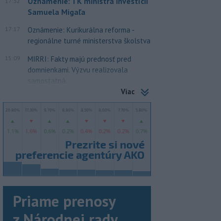
Oznámenie: TK ministra investícií
17:32
Samuela Migaľa
17:17
Oznámenie: Kurikurálna reforma -
regionálne turné ministerstva školstva
15:09
MIRRI: Fakty majú prednosť pred
domnienkami. Výzvu realizovala
samostatná...
Viac
Priame prenosy
z Národnej rady