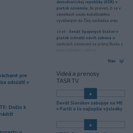
demokratickej republiky (KDR) v
piatok oznámila,
že preverí, či sa v
zásielkach oxidu kobaltnatého
vyvážaných do Číny nachádza urán.
-
Senát Spojených štátov v
19:49
piatok schválil návrh zákona o
sankciách zameraný na príjmy Ruska z
energetického sektora.
Viac
-
Slovenská polícia prispela k
16:08
objasneniu prípadu prevádzačstva,
Videá a prenosy
ktorý sa podarilo ukončiť
 páchané pre
TASR TV
právoplatným odsúdením páchateľa v
eba odsúdiť v
Maďarsku.
-
Piatkový požiar v
15:21
Deväť Slovákov zabojuje na ME
bratislavskej rafinérii Slovnaft je
E: Došlo k
v Paríži o čo najlepšie výsledky
pod kontrolou.
Príčina jeho vzniku
nádrží
bude predmetom vyšetrovania. Pre
é
TASR to potvrdil hovorca rafinérie
Anton Molnár.
 porastu v