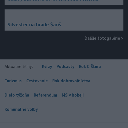
Silvester na hrade Šariš
Ďalšie fotogalérie
>
Aktuálne témy:
Kvízy
Podcasty
Rok Ľ.Štúra
Turizmus
Cestovanie
Rok dobrovoľníctva
Dielo týždňa
Referendum
MS v hokeji
Komunálne voľby