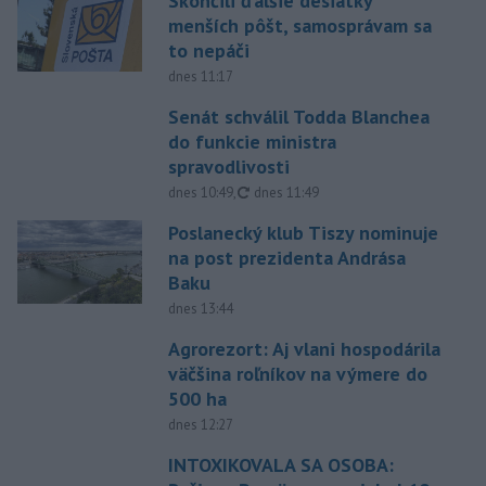
Skončili ďalšie desiatky
menších pôšt, samosprávam sa
to nepáči
dnes 11:17
Senát schválil Todda Blanchea
do funkcie ministra
spravodlivosti
aktualizované
dnes 10:49
,
dnes 11:49
Poslanecký klub Tiszy nominuje
na post prezidenta Andrása
Baku
dnes 13:44
Agrorezort: Aj vlani hospodárila
väčšina roľníkov na výmere do
500 ha
dnes 12:27
INTOXIKOVALA SA OSOBA: