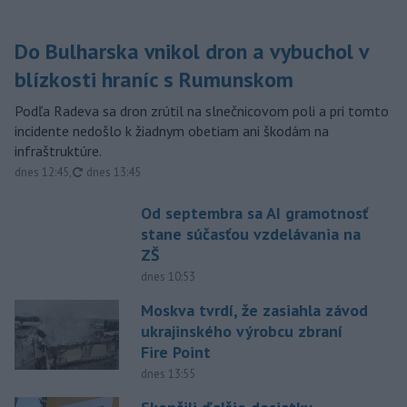
Do Bulharska vnikol dron a vybuchol v
blízkosti hraníc s Rumunskom
Podľa Radeva sa dron zrútil na slnečnicovom poli a pri tomto
incidente nedošlo k žiadnym obetiam ani škodám na
infraštruktúre.
aktualizované
dnes 12:45
,
dnes 13:45
Od septembra sa AI gramotnosť
stane súčasťou vzdelávania na
ZŠ
dnes 10:53
Moskva tvrdí, že zasiahla závod
ukrajinského výrobcu zbraní
Fire Point
dnes 13:55