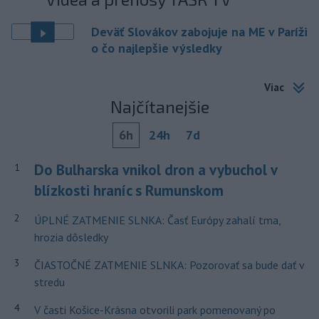
Deväť Slovákov zabojuje na ME v Paríži
o čo najlepšie výsledky
Viac
Najčítanejšie
6h
24h
7d
Do Bulharska vnikol dron a vybuchol v
1
blízkosti hraníc s Rumunskom
2
ÚPLNÉ ZATMENIE SLNKA: Časť Európy zahalí tma,
hrozia dôsledky
3
ČIASTOČNÉ ZATMENIE SLNKA: Pozorovať sa bude dať v
stredu
4
V časti Košice-Krásna otvorili park pomenovaný po