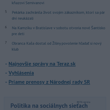
kňazovi Semivanovi
5
Pekárka zachránila život svojim zákazníkom, ktorí sa pár
dní neukázali
6
Na Kamzíku v Bratislave v sobotu otvoria nové Šantisko
pre deti
7
Obranca Kaša dostal od Žiliny povolenie hľadať si nový
klub
Najnovšie správy na Teraz.sk
Vyhlásenia
Priame prenosy z Národnej rady SR
Politika na sociálnych sieťach