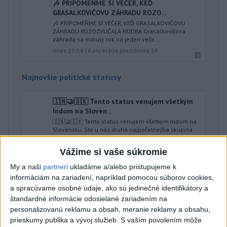
🎶 PRIPOMEŇME SI VEČER, KEĎ
GRASALKOVIČOVU ZÁHRADU ROZO...
🎶 PRIPOMEŇME SI VEČER, KEĎ GRASALKOVIČOVU
ZÁHRADU ROZOZVUČALA HUDBA Grasalkovičova
záhrada sa minulý rok na jeden veče...
dnes 10:54
|
Kancelária prezidenta SR
Najnovšie politické statusy
🇮🇳🤝🇸🇰 Tento status venujem všetkým
Indom na Sloven...
🇮🇳🤝🇸🇰 Tento status venujem všetkým Indom na
Slovensku. Ste u nás druhá najpočetnejšia skupina
pracovníkov z krajín ...
dnes 10:38
|
Karvašová Ľubica
Vážime si vaše súkromie
My a naši
partneri
ukladáme a/alebo pristupujeme k
informáciám na zariadení, napríklad pomocou súborov cookies,
Neprehliadnite
a spracúvame osobné údaje, ako sú jedinečné identifikátory a
štandardné informácie odosielané zariadením na
HRABKO o výhode
personalizovanú reklamu a obsah, meranie reklamy a obsahu,
Majerského:Mazurek a Laššáková majú
prieskumy publika a vývoj služieb.
S vaším povolením môže