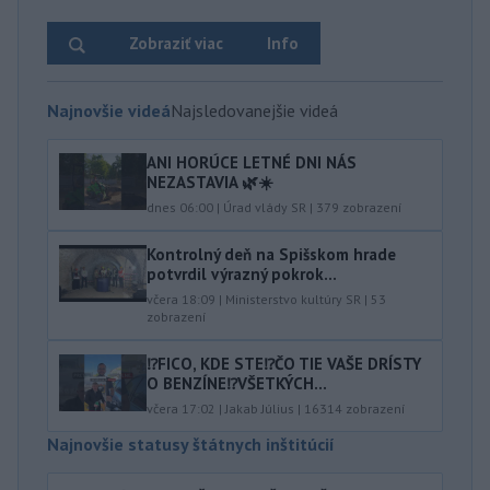
Zobraziť viac
Info
Najnovšie videá
Najsledovanejšie videá
ANI HORÚCE LETNÉ DNI NÁS
NEZASTAVIA 🌿☀️
dnes 06:00
|
Úrad vlády SR
|
379
zobrazení
Kontrolný deň na Spišskom hrade
potvrdil výrazný pokrok...
včera 18:09
|
Ministerstvo kultúry SR
|
53
zobrazení
⁉️FICO, KDE STE⁉️ČO TIE VAŠE DRÍSTY
O BENZÍNE⁉️VŠETKÝCH...
včera 17:02
|
Jakab Július
|
16314
zobrazení
Najnovšie statusy štátnych inštitúcií