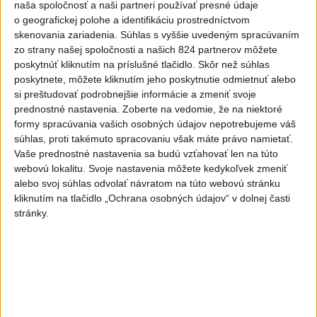
rovnakých voličov
naša spoločnosť a naši partneri používať presné údaje
o geografickej polohe a identifikáciu prostredníctvom
skenovania zariadenia. Súhlas s vyššie uvedeným spracúvaním
ČIASTOČNÉ ZATMENIE SLNKA:
zo strany našej spoločnosti a našich 824 partnerov môžete
Pozorovať sa bude dať v stredu
poskytnúť kliknutím na príslušné tlačidlo. Skôr než súhlas
poskytnete, môžete kliknutím jeho poskytnutie odmietnuť alebo
si preštudovať podrobnejšie informácie a zmeniť svoje
ĎALŠÍ TEPLOTNÝ REKORD: Tentoraz
prednostné nastavenia.
Zoberte na vedomie, že na niektoré
padol v Dolných Plachtinciach
formy spracúvania vašich osobných údajov nepotrebujeme váš
súhlas, proti takémuto spracovaniu však máte právo namietať.
Vaše prednostné nastavenia sa budú vzťahovať len na túto
V Budapešti opäť padol teplotný
webovú lokalitu. Svoje nastavenia môžete kedykoľvek zmeniť
rekord, tretí za päť týždňov
alebo svoj súhlas odvolať návratom na túto webovú stránku
kliknutím na tlačidlo „Ochrana osobných údajov“ v dolnej časti
stránky.
Správy