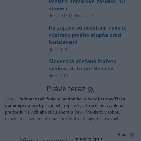
Požiar v Braväcove zasiahol 10
stavieb
aktualizované
dnes 10:13
,
dnes 12:19
Na západe sú miestami vydané
výstrahy prvého stupňa pred
horúčavami
dnes 11:21
Slovenská miešaná štafeta
siedma, zlato pre Nemcov
dnes 12:19
Práve teraz
-
Parlamentná frakcia maďarskej vládnej strany Tisza
13:42
nominuje na post
prezidenta republiky 73-ročného bývalého
predsedu Najvyššieho súdu Andrása Baku. Frakcia to v sobotu
oznámila na svojom účte na Facebooku po tajnom hlasovaní.
Viac
Videá a prenosy TASR TV