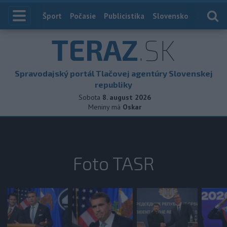
Index
Šport
Počasie
Publicistika
Slovensko
Zahranič
TERAZ
.SK
Spravodajský portál Tlačovej agentúry Slovenskej
republiky
Sobota
8. august 2026
Meniny má
Oskar
Foto TASR