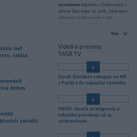
termálnom
kúpalisku v Diakovciach v
okrese Šaľa malo 16 osôb. Záchranná
zdravotná služba osem z nich
previezla do nemocnice.
Viac
-
Ugandský parlament vo
20:49
štvrtok schválil vyslanie
Videá a prenosy
zbila sieť
ugandských vojakov
do
TASR TV
palestínskeho Pásma Gazy, kde by
tov, zatkla
mali pôsobiť v rámci medzinárodných
stabilizačných síl, ktoré navrhol
americký prezident Donald Trump.
Deväť Slovákov zabojuje na ME
obmedziť
v Paríži o čo najlepšie výsledky
-
Anglická futbalová asociácia
20:07
stva deťom
(FA) stiahla svoju podporu
prezidentovi
Medzinárodnej
futbalovej federácie (FIFA) Giannimu
VIDEO: Umelá inteligencia a
Infantinovi, ktorý je pod paľbou kritiky
pomôže
robotika pomáhajú už aj
po jeho neúspešnom pláne.
torých zasiahli
záchranárom
-
Vo štvrtok do polnoci treba
18:54
najmä na západe a severozápade