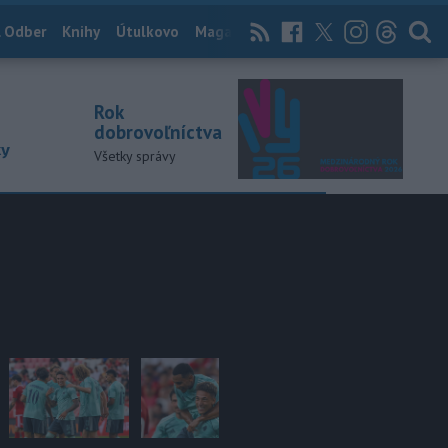
 Odber
Knihy
Útulkovo
Magazín
News Now
Archív
TASR
Rok
dobrovoľníctva
ky
Všetky správy