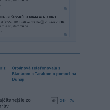
av
NA PREŠOVSKÉHO KRAJA ➡️ NO IBA 1️...
REŠOVSKÉHO KRAJA ➡️ NO IBA 1️⃣. ZDRAVÁ VOĽBA
a mužovi, ktorému na ...
av
r z
Orbánová telefonovala s
Blanárom a Tarabom o pomoci na
Dunaji
jčítanejšie zo
6h
24h
7d
práv