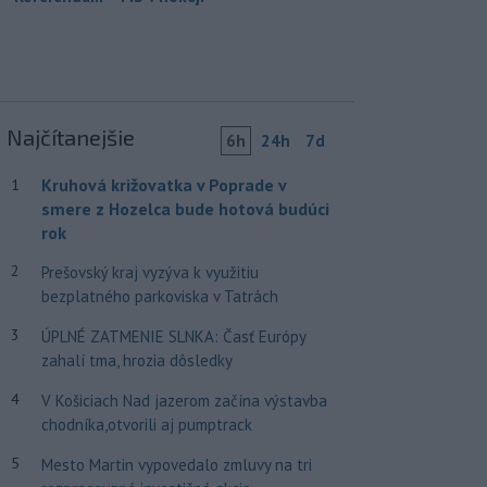
Najčítanejšie
6h
24h
7d
Kruhová križovatka v Poprade v
1
smere z Hozelca bude hotová budúci
rok
2
Prešovský kraj vyzýva k využitiu
bezplatného parkoviska v Tatrách
3
ÚPLNÉ ZATMENIE SLNKA: Časť Európy
zahalí tma, hrozia dôsledky
4
V Košiciach Nad jazerom začína výstavba
chodníka,otvorili aj pumptrack
5
Mesto Martin vypovedalo zmluvy na tri