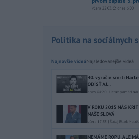
prvom zápase 3. pr
aktualizovan
včera 22:03
,
dnes 6:00
Politika na sociálnych 
Najnovšie videá
Najsledovanejšie videá
40.⁠ ⁠výročie smrti Ha
ODÍSŤ AJ...
dnes 04:20
|
Ústav pamäti ná
V ROKU 2015 NÁS KRIT
NAŠE SLOVÁ
včera 17:35
|
Šutaj Eštok Matúš
NEMÁME ROPU, ALE MÁM