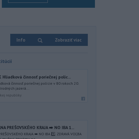
Info
Zobraziť viac
itúcií
iadková činnosť poriečnej políc...
ová činnosť poriečnej polície v 80 rokoch 20.
írodných jazerá...
kej republiky
NA PREŠOVSKÉHO KRAJA ➡️ NO IBA 1️...
REŠOVSKÉHO KRAJA ➡️ NO IBA 1️⃣. ZDRAVÁ VOĽBA
a mužovi, ktorému na ...