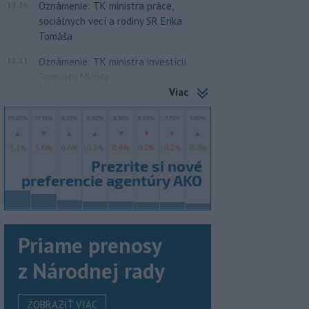
12:26
Oznámenie: TK ministra práce,
sociálnych vecí a rodiny SR Erika
Tomáša
12:11
Oznámenie: TK ministra investícií
Samuela Migaľa
Viac
Priame prenosy
z Národnej rady
ZOBRAZIŤ VIAC