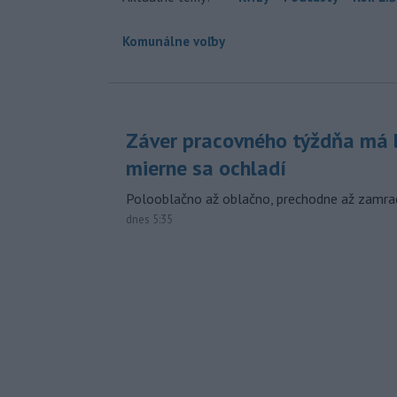
Komunálne voľby
Záver pracovného týždňa má b
mierne sa ochladí
Polooblačno až oblačno, prechodne až zamra
dnes 5:35