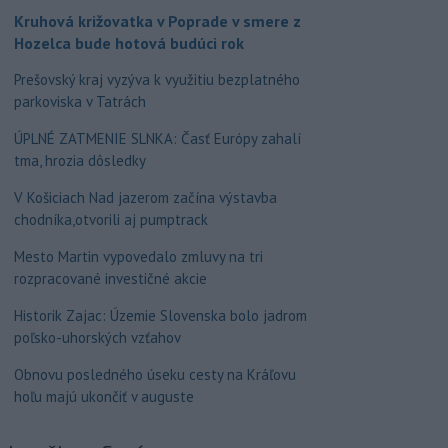
Kruhová križovatka v Poprade v smere z
Hozelca bude hotová budúci rok
Prešovský kraj vyzýva k využitiu bezplatného
parkoviska v Tatrách
ÚPLNÉ ZATMENIE SLNKA: Časť Európy zahalí
tma, hrozia dôsledky
V Košiciach Nad jazerom začína výstavba
chodníka,otvorili aj pumptrack
Mesto Martin vypovedalo zmluvy na tri
rozpracované investičné akcie
Historik Zajac: Územie Slovenska bolo jadrom
poľsko-uhorských vzťahov
Obnovu posledného úseku cesty na Kráľovu
hoľu majú ukončiť v auguste