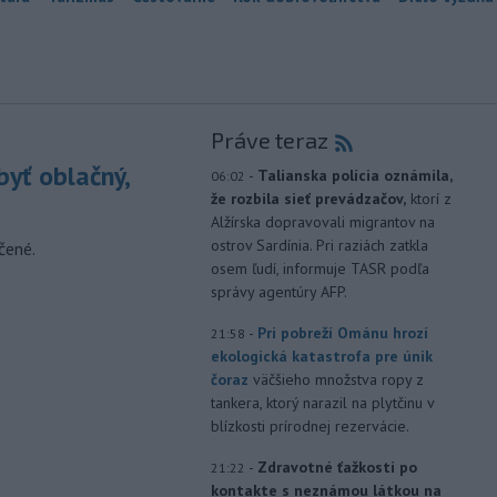
Práve teraz
yť oblačný,
-
Talianska polícia oznámila,
06:02
že rozbila sieť prevádzačov,
ktorí z
Alžírska dopravovali migrantov na
ostrov Sardínia. Pri raziách zatkla
čené.
osem ľudí, informuje TASR podľa
správy agentúry AFP.
-
Pri pobreží Ománu hrozí
21:58
ekologická katastrofa pre únik
čoraz
väčšieho množstva ropy z
tankera, ktorý narazil na plytčinu v
blízkosti prírodnej rezervácie.
-
Zdravotné ťažkosti po
21:22
kontakte s neznámou látkou na