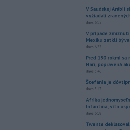
V Saudskej Arábii s
vyžiadali zranených
dnes 6:15
V prípade zmiznuti
Mexiku zatkli býv
dnes 6:22
Pred 150 rokmi sa 
Hari, popravená ak
dnes 5:46
Štefánia je dôvtip
dnes 5:43
Afrika jednomyseľn
Infantina, víta os
dnes 6:18
Twente deklasoval