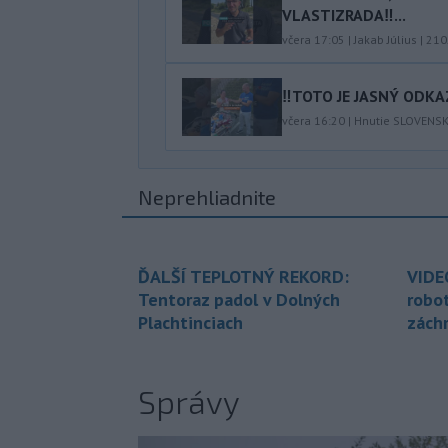
VLASTIZRADA‼️...
včera 17:05
|
Jakab Július
|
210
‼️TOTO JE JASNÝ ODKAZ
včera 16:20
|
Hnutie SLOVENS
Neprehliadnite
ĎALŠÍ TEPLOTNÝ REKORD:
VIDE
Tentoraz padol v Dolných
robo
Plachtinciach
zách
Správy