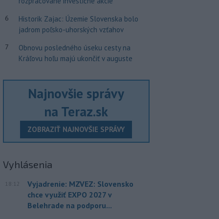
rozpracované investičné akcie
6
Historik Zajac: Územie Slovenska bolo
jadrom poľsko-uhorských vzťahov
7
Obnovu posledného úseku cesty na
Kráľovu hoľu majú ukončiť v auguste
Najnovšie správy
na Teraz.sk
ZOBRAZIŤ NAJNOVŠIE SPRÁVY
Vyhlásenia
Vyjadrenie: MZVEZ: Slovensko
18:12
chce využiť EXPO 2027 v
Belehrade na podporu...