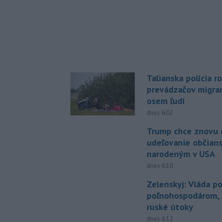
Talianska polícia ro
prevádzačov migran
osem ľudí
dnes 6:02
Trump chce znovu 
udeľovanie občian
narodeným v USA
dnes 6:10
Zelenskyj: Vláda 
poľnohospodárom, k
ruské útoky
dnes 6:12