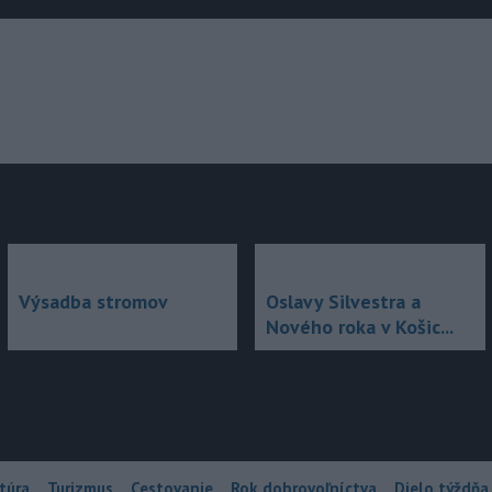
júce
Výsadba stromov
Oslavy Silvestra a
Nového roka v Košic...
túra
Turizmus
Cestovanie
Rok dobrovoľníctva
Dielo týždňa