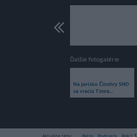
predchádza
Ďalšie fotogalérie
Na javisko Činohry SND
sa vracia Timra...
Aktuálne témy:
Kvízy
Podcasty
Rok Ľ.Š