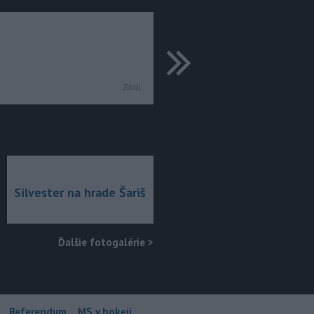
ďalšie
Zdroj:
Silvester na hrade Šariš
Ďalšie fotogalérie
>
Referendum
MS v hokeji