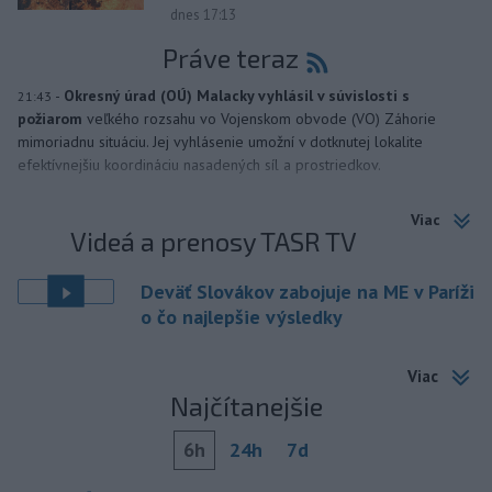
dnes 17:13
Práve teraz
-
Okresný úrad (OÚ) Malacky vyhlásil v súvislosti s
21:43
požiarom
veľkého rozsahu vo Vojenskom obvode (VO) Záhorie
mimoriadnu situáciu. Jej vyhlásenie umožní v dotknutej lokalite
efektívnejšiu koordináciu nasadených síl a prostriedkov.
Viac
Videá a prenosy TASR TV
Deväť Slovákov zabojuje na ME v Paríži
o čo najlepšie výsledky
Viac
Najčítanejšie
6h
24h
7d