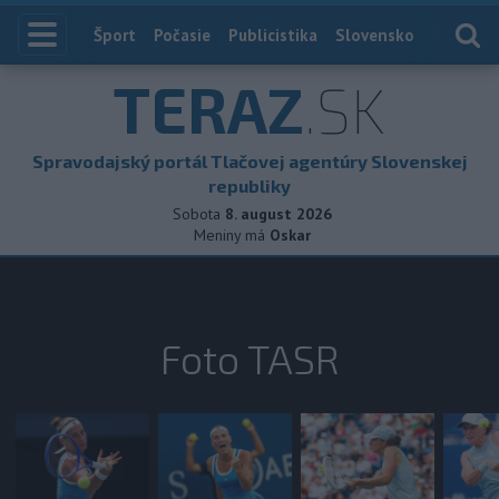
Index
Šport
Počasie
Publicistika
Slovensko
Zahranič
TERAZ
.SK
Spravodajský portál Tlačovej agentúry Slovenskej
republiky
Sobota
8. august 2026
Meniny má
Oskar
Foto TASR