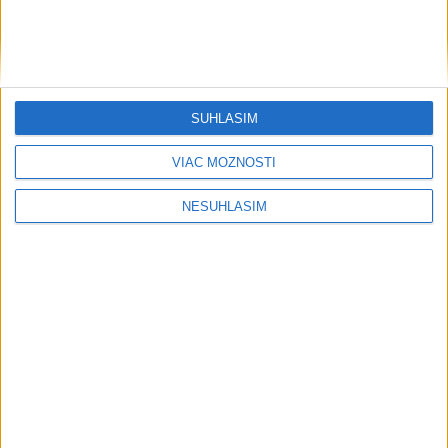
SÚHLASÍM
Počasie
VIAC MOŽNOSTÍ
AKTUÁLNA PREDPOVEĎ POČASIA NA SEDEM DNÍ
NESÚHLASÍM
....
....