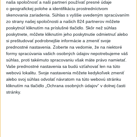
naša spoločnosť a naši partneri používať presné údaje
SOBOTA V JENKOVCIACH V Jenkovciach sme so
o geografickej polohe a identifikáciu prostredníctvom
starostom Jaroslavom Andrém otvorili nové „Ihrisko
pre každé dieťa“. Som rád,...
skenovania zariadenia. Súhlas s vyššie uvedeným spracúvaním
dnes 20:45
|
Raši Richard
zo strany našej spoločnosti a našich 824 partnerov môžete
poskytnúť kliknutím na príslušné tlačidlo. Skôr než súhlas
poskytnete, môžete kliknutím jeho poskytnutie odmietnuť alebo
Neprehliadnite
si preštudovať podrobnejšie informácie a zmeniť svoje
prednostné nastavenia.
Zoberte na vedomie, že na niektoré
formy spracúvania vašich osobných údajov nepotrebujeme váš
VEĽKÁ PREDPOVEĎ POČASIA:
súhlas, proti takémuto spracovaniu však máte právo namietať.
Extrémne horúčavy ustúpili. Alebo
Vaše prednostné nastavenia sa budú vzťahovať len na túto
žeby nie?
webovú lokalitu. Svoje nastavenia môžete kedykoľvek zmeniť
alebo svoj súhlas odvolať návratom na túto webovú stránku
HRABKO o výhode
kliknutím na tlačidlo „Ochrana osobných údajov“ v dolnej časti
Majerského:Mazurek a Laššáková majú
stránky.
rovnakých voličov
ČIASTOČNÉ ZATMENIE SLNKA:
Pozorovať sa bude dať v stredu