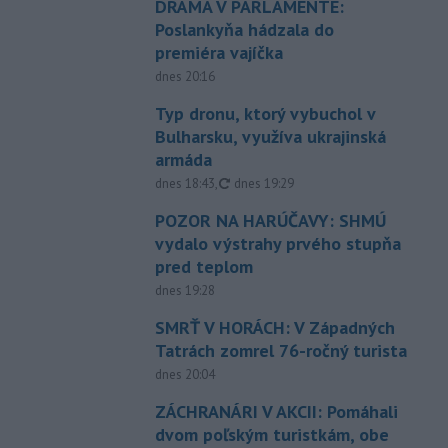
DRÁMA V PARLAMENTE:
Poslankyňa hádzala do
premiéra vajíčka
dnes 20:16
Typ dronu, ktorý vybuchol v
Bulharsku, využíva ukrajinská
armáda
aktualizované
dnes 18:43
,
dnes 19:29
POZOR NA HARÚČAVY: SHMÚ
vydalo výstrahy prvého stupňa
pred teplom
dnes 19:28
SMRŤ V HORÁCH: V Západných
Tatrách zomrel 76-ročný turista
dnes 20:04
ZÁCHRANÁRI V AKCII: Pomáhali
dvom poľským turistkám, obe