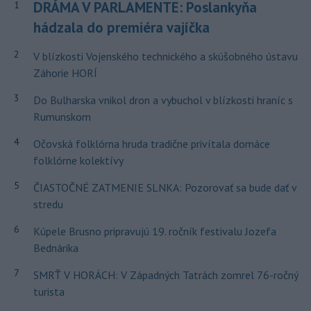
DRÁMA V PARLAMENTE: Poslankyňa
1
hádzala do premiéra vajíčka
2
V blízkosti Vojenského technického a skúšobného ústavu
Záhorie HORÍ
3
Do Bulharska vnikol dron a vybuchol v blízkosti hraníc s
Rumunskom
4
Očovská folklórna hruda tradične privítala domáce
folklórne kolektívy
5
ČIASTOČNÉ ZATMENIE SLNKA: Pozorovať sa bude dať v
stredu
6
Kúpele Brusno pripravujú 19. ročník festivalu Jozefa
Bednárika
7
SMRŤ V HORÁCH: V Západných Tatrách zomrel 76-ročný
turista