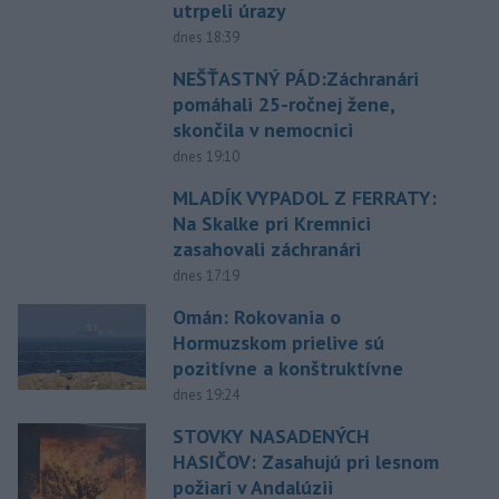
utrpeli úrazy
dnes 18:39
NEŠŤASTNÝ PÁD:Záchranári
pomáhali 25-ročnej žene,
skončila v nemocnici
dnes 19:10
MLADÍK VYPADOL Z FERRATY:
Na Skalke pri Kremnici
zasahovali záchranári
dnes 17:19
Omán: Rokovania o
Hormuzskom prielive sú
pozitívne a konštruktívne
dnes 19:24
STOVKY NASADENÝCH
HASIČOV: Zasahujú pri lesnom
požiari v Andalúzii