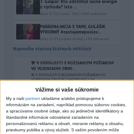
T. Gašpar: Kto odstrihol lacné energie
z východu? Isto ...
dnes 17:56
|
Smer - SSD
|
4383
zobrazení
PARÁDNA AKCIA S VAMI, GULÁŠIK
VÝBORNÝ #cestujemeposlov...
dnes 17:53
|
Danko Andrej
|
190
zobrazení
Najnovšie statusy štátnych inštitúcií
🚨 V SÚVISLOSTI S ROZSIAHLYM POŽIAROM
VO VOJENSKOM OBVO...
🚨 V SÚVISLOSTI S ROZSIAHLYM POŽIAROM VO
VOJENSKOM OBVODE ZÁHORIE BOLA NA
POSTIHNUTOM ÚZEMÍ VYHLÁSENÁ MIMORIADNA
Vážime si vaše súkromie
SITUÁCI...
dnes 20:10
|
Ministerstvo vnútra SR
My a naši
partneri
ukladáme a/alebo pristupujeme k
informáciám na zariadení, napríklad pomocou súborov cookies,
Najnovšie politické statusy
a spracúvame osobné údaje, ako sú jedinečné identifikátory a
štandardné informácie odosielané zariadením na
personalizovanú reklamu a obsah, meranie reklamy a obsahu,
SOBOTA V JENKOVCIACH V Jenkovciach sme
prieskumy publika a vývoj služieb.
S vaším povolením môže
so starostom Ja...