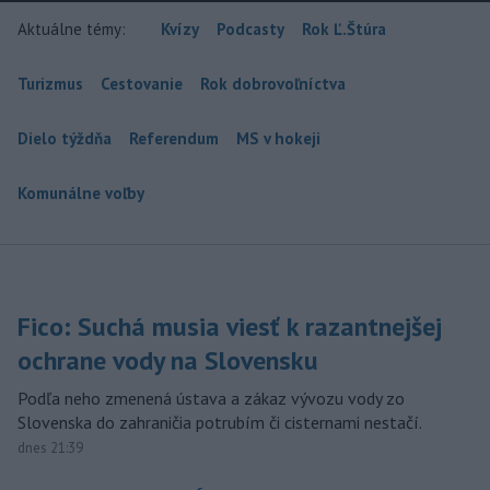
Aktuálne témy:
Kvízy
Podcasty
Rok Ľ.Štúra
Turizmus
Cestovanie
Rok dobrovoľníctva
Dielo týždňa
Referendum
MS v hokeji
Komunálne voľby
Fico: Suchá musia viesť k razantnejšej
ochrane vody na Slovensku
Podľa neho zmenená ústava a zákaz vývozu vody zo
Slovenska do zahraničia potrubím či cisternami nestačí.
dnes 21:39