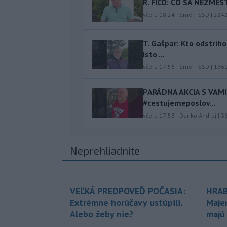
R. FICO: ČO SA NEZMES
včera 18:24
|
Smer - SSD
|
224
T. Gašpar: Kto odstrih
Isto ...
včera 17:56
|
Smer - SSD
|
136
PARÁDNA AKCIA S VAM
#cestujemeposlov...
včera 17:53
|
Danko Andrej
|
3
Neprehliadnite
VEĽKÁ PREDPOVEĎ POČASIA:
HRAB
Extrémne horúčavy ustúpili.
Maje
Alebo žeby nie?
majú