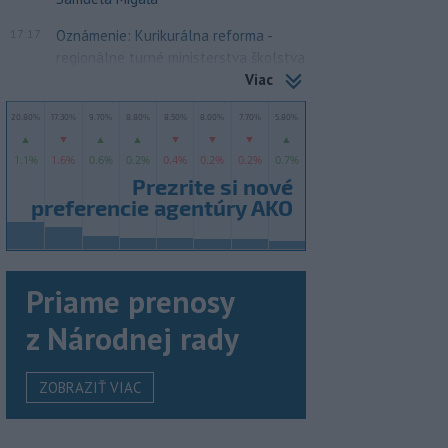
17:17
Oznámenie: Kurikurálna reforma -
regionálne turné ministerstva školstva
Viac
Priame prenosy
z Národnej rady
ZOBRAZIŤ VIAC