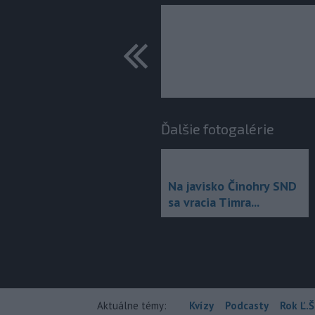
predchádza
Ďalšie fotogalérie
Na javisko Činohry SND
sa vracia Timra...
Aktuálne témy:
Kvízy
Podcasty
Rok Ľ.Š