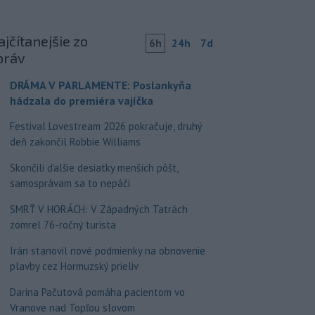
jčítanejšie zo
6h
24h
7d
práv
DRÁMA V PARLAMENTE: Poslankyňa
hádzala do premiéra vajíčka
Festival Lovestream 2026 pokračuje, druhý
deň zakončil Robbie Williams
Skončili ďalšie desiatky menších pôšt,
samosprávam sa to nepáči
SMRŤ V HORÁCH: V Západných Tatrách
zomrel 76-ročný turista
Irán stanovil nové podmienky na obnovenie
plavby cez Hormuzský prieliv
Darina Pačutová pomáha pacientom vo
Vranove nad Topľou slovom