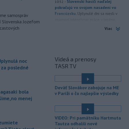
-
Slovenskí hasiči naďalej
10:52
pokračujú vo svojom nasadení vo
Francúzsku.
Uplynulé dni sa niesli v
orme samospráv
znamení intenzívnej práce v teréne,
cí Slovenska Jozefom
spolupráce s francúzskymi hasičmi, ale
dcastových
Viac
aj údržby techniky a potrebnej
regenerácie síl.
-
Dve lietadlá na letisku
10:34
Sydney (SYD) sa v nedeľu tesne
Videá a prenosy
plynulá noc
vyhli zrážke.
Austrálsky úrad pre
TASR TV
bezpečnosť dopravy (ATSB), ktorý bol
a za posledné
o tomto incidente informovaný, začal
vyšetrovanie.
Deväť Slovákov zabojuje na ME
-
Uplynulá noc bola
10:25
agasaki bola
v Paríži o čo najlepšie výsledky
najchladnejšia za posledné dva
ošime,no menej
týždne. Teplota
klesla zväčša na 15
až deväť stupňov Celzia, v dolinách a
kotlinách bolo ešte chladnejšie.
VIDEO: Pri pamätníku Hartmuta
Slovenský hydrometeorologický ústav
zumiete
Tautza odhalili nové
(SHMÚ) o tom informoval na sociálnej