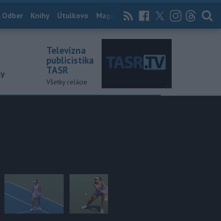
 Odber
Knihy
Útulkovo
Magazín
News Now
Archív
TASR
Televízna
publicistika
TASR
ky
Všetky relácie