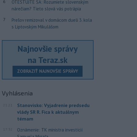
6
OTESTUJTE SA: Rozumiete slovenským
nárečiam? Tieto slová vás potrápia
7
Prešov remizoval v domácom dueli 3. kola
s Liptovským Mikulášom
Najnovšie správy
na Teraz.sk
ZOBRAZIŤ NAJNOVŠIE SPRÁVY
Vyhlásenia
Stanovisko: Vyjadrenie predsedu
21:21
vlády SR R. Fica k aktuálnym
témam
17:32
Oznámenie: TK ministra investícií
Samuela Migaľa