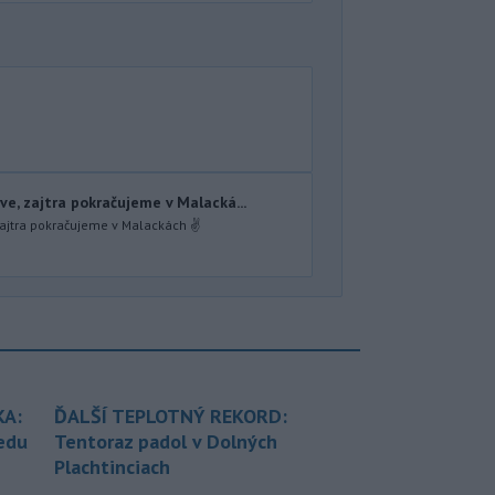
ve, zajtra pokračujeme v Malacká...
zajtra pokračujeme v Malackách ✌️
KA:
ĎALŠÍ TEPLOTNÝ REKORD:
redu
Tentoraz padol v Dolných
Plachtinciach