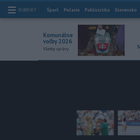
RUBRIKY
Index
Šport
Počasie
Publicistika
Slovensko
Komunálne
voľby 2026
S
Všetky správy