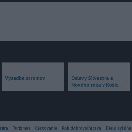
júce
Výsadba stromov
Oslavy Silvestra a
Nového roka v Košic...
túra
Turizmus
Cestovanie
Rok dobrovoľníctva
Dielo týždňa