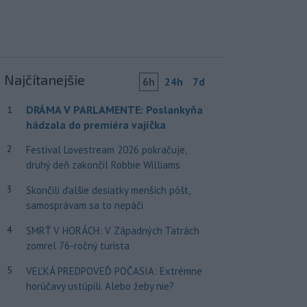
Najčítanejšie
6h
24h
7d
DRÁMA V PARLAMENTE: Poslankyňa
1
hádzala do premiéra vajíčka
2
Festival Lovestream 2026 pokračuje,
druhý deň zakončil Robbie Williams
3
Skončili ďalšie desiatky menších pôšt,
samosprávam sa to nepáči
4
SMRŤ V HORÁCH: V Západných Tatrách
zomrel 76-ročný turista
5
VEĽKÁ PREDPOVEĎ POČASIA: Extrémne
horúčavy ustúpili. Alebo žeby nie?