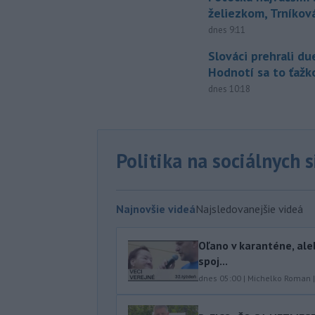
želiezkom, Trníková
dnes 9:11
Slováci prehrali du
Hodnotí sa to ťažk
dnes 10:18
Politika na sociálnych 
Najnovšie videá
Najsledovanejšie videá
Oľano v karanténe, ale
spoj...
dnes 05:00
|
Michelko Roman