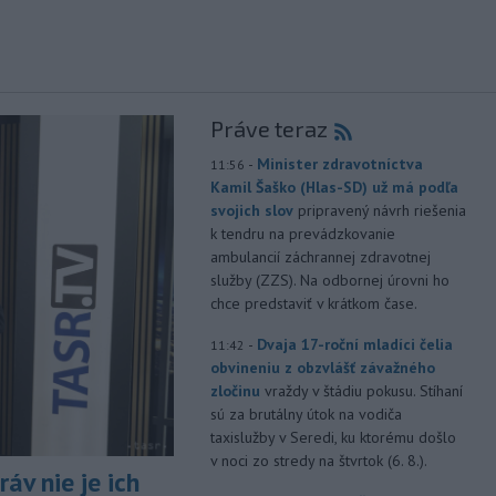
Práve teraz
-
Minister zdravotníctva
11:56
Kamil Šaško (Hlas-SD) už má podľa
svojich slov
pripravený návrh riešenia
k tendru na prevádzkovanie
ambulancií záchrannej zdravotnej
služby (ZZS). Na odbornej úrovni ho
chce predstaviť v krátkom čase.
-
Dvaja 17-roční mladíci čelia
11:42
obvineniu z obzvlášť závažného
zločinu
vraždy v štádiu pokusu. Stíhaní
sú za brutálny útok na vodiča
taxislužby v Seredi, ku ktorému došlo
v noci zo stredy na štvrtok (6. 8.).
áv nie je ich