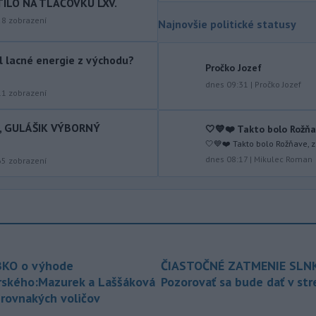
TILO NA TLAČOVKU LXV.
Venhart.
28
zobrazení
Najnovšie politické statusy
-
Americký Imigračný a colný
07:52
úrad (ICE) do konca augusta
ol lacné energie z východu?
dokončí
zavádzanie kamier pre
Pročko Jozef
svojich príslušníkov teréne, uviedol v
dnes 09:31
|
Pročko Jozef
sobotu úradujúci riaditeľ ICE David
11
zobrazení
Venturella. To, či sa zábery z operácií
agentov dostanú na verejnosť, bude
I, GULÁŠIK VÝBORNÝ
🤍💙❤️ Takto bolo Rožňa
závisieť od ICE.
🤍💙❤️ Takto bolo Rožňave, 
dnes 08:17
|
Mikulec Roman
65
zobrazení
-
Najmenej 21 ľudí zahynulo
07:29
po zrážke dvoch
autobusov na juhu
Nigeru. TASR o tom píše podľa správy
agentúry AFP.
-
Rakovina bývalého
07:18
amerického prezidenta Joea Bidena
KO o výhode
ČIASTOČNÉ ZATMENIE SLN
sa rozšírila do
ďalších častí jeho tela,
uviedol ex-prezidentov syn Hunter
rského:Mazurek a Laššáková
Pozorovať sa bude dať v st
Biden v nedávnom rozhovore pre
 rovnakých voličov
britskú stanicu BBC.