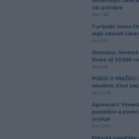
slovenským náreči
vás potrápia
dnes 7:00
V prípade únosu š
majú odznieť záver
dnes 9:36
Zelenskyj: Severná
Ruska až 50.000 vo
dnes 8:46
POKUS O VRAŽDU: Po
mladíkov, ktorí zaú
dnes 11:40
Agrorezort: Výmer
pozemkov a porast
zvyšuje
dnes 10:24
Potocká najväčším