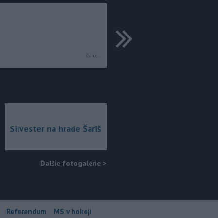
ďalšie
Zdroj:
Silvester na hrade Šariš
Ďalšie fotogalérie
>
Referendum
MS v hokeji