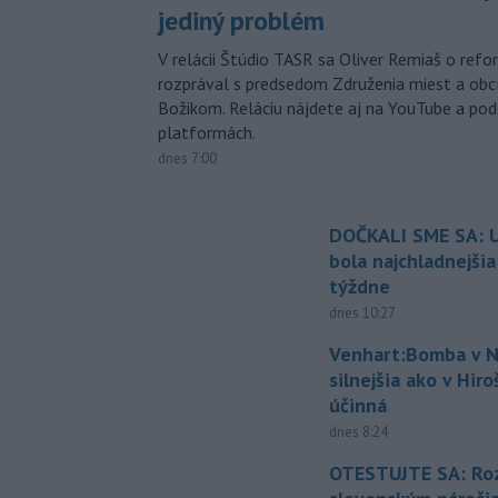
jediný problém
V relácii Štúdio TASR sa Oliver Remiaš o ref
rozprával s predsedom Združenia miest a ob
Božikom. Reláciu nájdete aj na YouTube a po
platformách.
dnes 7:00
DOČKALI SME SA: U
bola najchladnejši
týždne
dnes 10:27
Venhart:Bomba v N
silnejšia ako v Hir
účinná
dnes 8:24
OTESTUJTE SA: Ro