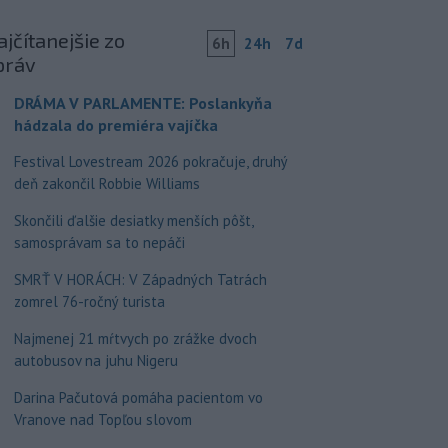
jčítanejšie zo
6h
24h
7d
práv
DRÁMA V PARLAMENTE: Poslankyňa
hádzala do premiéra vajíčka
Festival Lovestream 2026 pokračuje, druhý
deň zakončil Robbie Williams
Skončili ďalšie desiatky menších pôšt,
samosprávam sa to nepáči
SMRŤ V HORÁCH: V Západných Tatrách
zomrel 76-ročný turista
Najmenej 21 mŕtvych po zrážke dvoch
autobusov na juhu Nigeru
Darina Pačutová pomáha pacientom vo
Vranove nad Topľou slovom