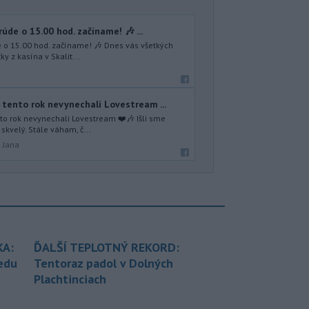
úde o 15.00 hod. začíname! 🎶 ...
e o 15.00 hod. začíname! 🎶 Dnes vás všetkých
 z kasína v Skalit...
tento rok nevynechali Lovestream ...
o rok nevynechali Lovestream ❤️🎶 Išli sme
skvelý. Stále váham, č...
á Jana
KA:
ĎALŠÍ TEPLOTNÝ REKORD:
redu
Tentoraz padol v Dolných
Plachtinciach