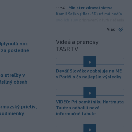
-
Minister zdravotníctva
11:56
Kamil Šaško (Hlas-SD) už má podľa
svojich slov
pripravený návrh riešenia
k tendru na prevádzkovanie
Viac
ambulancií záchrannej zdravotnej
služby (ZZS). Na odbornej úrovni ho
Videá a prenosy
plynulá noc
chce predstaviť v krátkom čase.
TASR TV
a za posledné
-
Dvaja 17-roční mladíci čelia
11:42
obvineniu z obzvlášť závažného
zločinu
vraždy v štádiu pokusu. Stíhaní
Deväť Slovákov zabojuje na ME
sú za brutálny útok na vodiča
o streľby v
v Paríži o čo najlepšie výsledky
taxislužby v Seredi, ku ktorému došlo
ásilný obsah
v noci zo stredy na štvrtok (6. 8.).
-
Slovenskí hasiči naďalej
10:52
VIDEO: Pri pamätníku Hartmuta
pokračujú vo svojom nasadení vo
rmuzský prieliv,
Tautza odhalili nové
Francúzsku.
Uplynulé dni sa niesli v
 podmienky
informačné tabule
znamení intenzívnej práce v teréne,
spolupráce s francúzskymi hasičmi, ale
aj údržby techniky a potrebnej