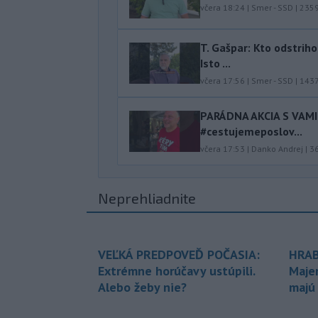
včera 18:24
|
Smer - SSD
|
235
T. Gašpar: Kto odstrih
Isto ...
včera 17:56
|
Smer - SSD
|
143
PARÁDNA AKCIA S VAM
#cestujemeposlov...
včera 17:53
|
Danko Andrej
|
3
Neprehliadnite
VEĽKÁ PREDPOVEĎ POČASIA:
HRAB
Extrémne horúčavy ustúpili.
Maje
Alebo žeby nie?
majú