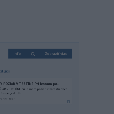
Info
Zobraziť viac
itúcií
Ý POŽIAR V TRSTÍNE Pri lesnom po...
IAR V TRSTÍNE Pri lesnom požiari v katastri obce
ášanie jednotli...
ranný zbor