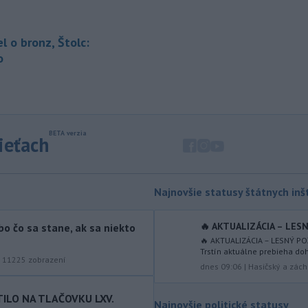
zvýšila o 1060 hektárov (ha). Vyplýva
to z tzv. zelenej správy o lesnom
hospodárstve v Slovenskej republike
el o bronz, Štolc:
za rok 2025.
o
-
Jemenskí povstalci húsíovia
09:33
v nedeľu oznámili, že zaútočili na
ropnú
rafinériu Aramco v Saudskej
Arábii na pobreží Červeného mora.
Upozornila na to agentúra AFP, píše
sieťach
TASR.
-
Indonézske orgány uzavreli
09:21
prístup do národného parku na
Najnovšie statusy štátnych inšt
ostrove
Jáva, kde hasiči bojujú s
lesným požiarom, ktorý vypukol pred
🔥 AKTUALIZÁCIA – LESN
bo čo sa stane, ak sa niekto
necelým týždňom. TASR o tom
🔥 AKTUALIZÁCIA – LESNÝ POŽ
informuje podľa nedeľňajšej správy
Trstín aktuálne prebieha doh
agentúry AFP.
|
11225
zobrazení
dnes 09:06
|
Hasičský a zách
-
Ukrajinský prezident
08:43
TILO NA TLAČOVKU LXV.
Volodymyr Zelenskyj v sobotu
Najnovšie politické statusy