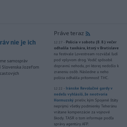
Práve teraz
áv nie je ich
-
Polícia v sobotu (8. 8.) večer
12:27
odhalila taxikára, ktorý v Bratislave
na festivale Lovestream rozvážal ľudí
pod vplyvom drog. Vodič spôsobil
orme samospráv
dopravnú nehodu, pri ktorej nedošlo k
cí Slovenska Jozefom
zraneniu osôb. Následne u neho
dcastových
polícia odhalila prítomnosť THC.
-
Iránske Revolučné gardy v
12:22
nedeľu vyhlásili, že neotvoria
Hormuzský
prieliv, kým Spojené štáty
neprijmú všetky podmienky Teheránu
vrátane kompenzácie za vojnové
škody. TASR o tom informuje podľa
správy agentúry AFP.