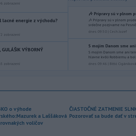
uviedol, že do Ruska
bude
96
zobrazení
nasadených 30.000 - 50.000 vojakov
🎶 Prípravy sú v plnom pr
zo Severnej Kórey. Pchjongjang podľa
ol lacné energie z východu?
🎶 Prípravy sú v plnom prúd
jeho slov „študuje túto vojnu“ medzi
srdečne pozývame na Pesničky
Ruskom a Ukrajinou a mohol by
dnes 09:50
|
Cech Jozef
predstavovať hrozbu pre ázijské
72
zobrazení
krajiny.
S mojím Danom sme ani 
I, GULÁŠIK VÝBORNÝ
-
Pri výbuchu jadrovej bomby v
08:19
S mojím Danom sme ani tent
hlavne kvôli Robbiemu a bol 
japonskom meste Nagasaki 9.
dnes 09:46
|
Bittó Cigánikov
65
zobrazení
augusta 1945
zomrelo
bezprostredne približne 39.000 ľudí,
do konca roka potom podľa odhadov
až okolo 60.000-80.000. V rozhovore
pri príležitosti 81. výročia tejto
udalosti to uviedol jadrový fyzik
Venhart.
KO o výhode
ČIASTOČNÉ ZATMENIE SLN
-
Americký Imigračný a colný
07:52
rského:Mazurek a Laššáková
Pozorovať sa bude dať v st
úrad (ICE) do konca augusta
 rovnakých voličov
dokončí
zavádzanie kamier pre
svojich príslušníkov teréne, uviedol v