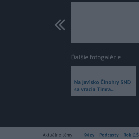
predchádza
Ďalšie fotogalérie
Na javisko Činohry SND
sa vracia Timra...
Aktuálne témy:
Kvízy
Podcasty
Rok Ľ.Š