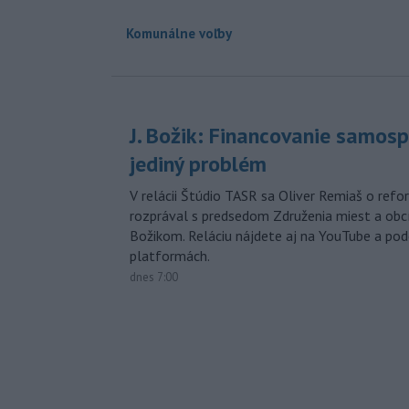
Komunálne voľby
J. Božik: Financovanie samospr
jediný problém
V relácii Štúdio TASR sa Oliver Remiaš o ref
rozprával s predsedom Združenia miest a ob
Božikom. Reláciu nájdete aj na YouTube a po
platformách.
dnes 7:00