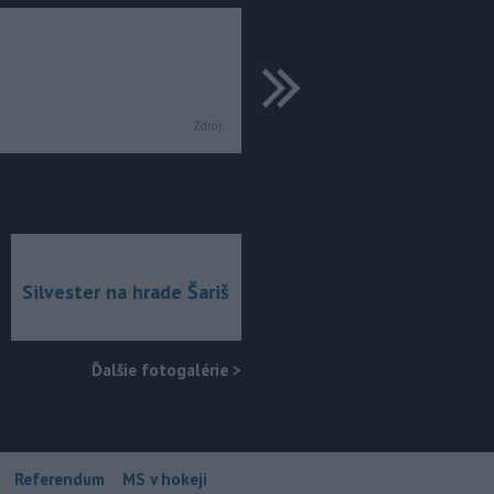
ďalšie
Zdroj:
Silvester na hrade Šariš
Ďalšie fotogalérie
>
Referendum
MS v hokeji