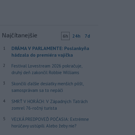
Najčítanejšie
6h
24h
7d
DRÁMA V PARLAMENTE: Poslankyňa
1
hádzala do premiéra vajíčka
2
Festival Lovestream 2026 pokračuje,
druhý deň zakončil Robbie Williams
3
Skončili ďalšie desiatky menších pôšt,
samosprávam sa to nepáči
4
SMRŤ V HORÁCH: V Západných Tatrách
zomrel 76-ročný turista
5
VEĽKÁ PREDPOVEĎ POČASIA: Extrémne
horúčavy ustúpili. Alebo žeby nie?