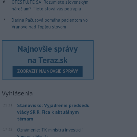
6
OTESTUJTE SA: Rozumiete slovenským
nárečiam? Tieto slová vás potrápia
7
Darina Pačutová pomáha pacientom vo
Vranove nad Topľou slovom
Najnovšie správy
na Teraz.sk
ZOBRAZIŤ NAJNOVŠIE SPRÁVY
Vyhlásenia
Stanovisko: Vyjadrenie predsedu
21:21
vlády SR R. Fica k aktuálnym
témam
17:32
Oznámenie: TK ministra investícií
Samuela Migaľa