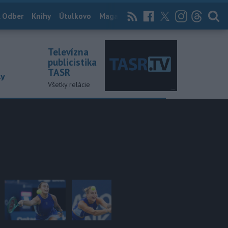
 Odber
Knihy
Útulkovo
Magazín
News Now
Archív
TASR
Televízna
publicistika
TASR
ky
Všetky relácie