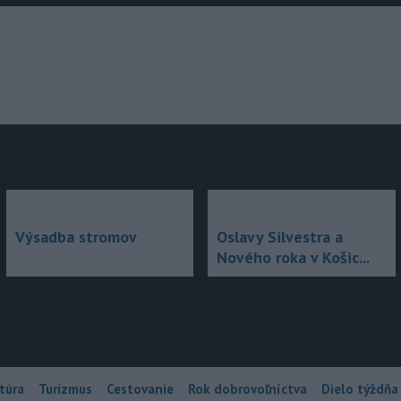
júce
Výsadba stromov
Oslavy Silvestra a
Nového roka v Košic...
túra
Turizmus
Cestovanie
Rok dobrovoľníctva
Dielo týždňa