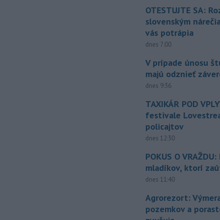
OTESTUJTE SA: Ro
slovenským náreči
vás potrápia
dnes 7:00
V prípade únosu š
majú odznieť záver
dnes 9:36
TAXIKÁR POD VPL
festivale Lovestre
policajtov
dnes 12:30
POKUS O VRAŽDU: Po
mladíkov, ktorí zaú
dnes 11:40
Agrorezort: Výmer
pozemkov a porast