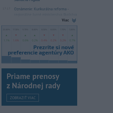
17:17
Oznámenie: Kurikurálna reforma -
regionálne turné ministerstva školstva
Viac
Priame prenosy
z Národnej rady
ZOBRAZIŤ VIAC