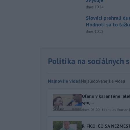
zvyšuje
dnes 10:24
Slováci prehrali du
Hodnotí sa to ťažk
dnes 10:18
Politika na sociálnych 
Najnovšie videá
Najsledovanejšie videá
Oľano v karanténe, ale
spoj...
dnes 05:00
|
Michelko Roman
R. FICO: ČO SA NEZMES