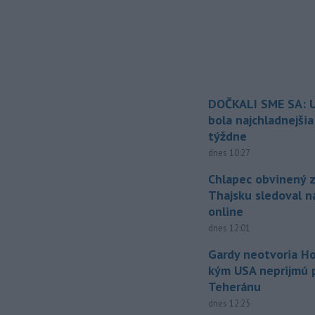
DOČKALI SME SA: U
bola najchladnejši
týždne
dnes 10:27
Chlapec obvinený z
Thajsku sledoval n
online
dnes 12:01
Gardy neotvoria Ho
kým USA neprijmú
Teheránu
dnes 12:25