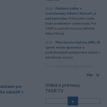
-
Piatkový požiar v
15:21
bratislavskej rafinérii Slovnaft je
pod kontrolou.
Príčina jeho vzniku
bude predmetom vyšetrovania. Pre
TASR to potvrdil hovorca rafinérie
Anton Molnár.
-
Ministerstvo kultúry (MK) SR
15:17
upraví verziu opatrenia o
podrobnostiach poskytovania dotácií v
pôsobnosti rezortu.
-
V bratislavskej rafinérii
14:17
Slovnaft horí uskladnený ropný
Viac
produkt.
TASR o tom informovala
rafinéria s tým, že obyvateľom nehrozí
Videá a prenosy
 páchané pre
nebezpečenstvo.
TASR TV
eba odsúdiť v
-
Jedným zo zdravotných rizík
13:50
na festivale môže byť vyššia
úroveň
hluku. Je preto dobré držať sa