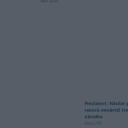
dnes 16:00
Prezident: Násilie
rasovú nenávisť tr
zárodku
dnes 12:33