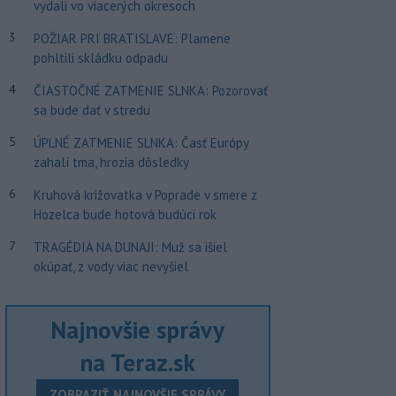
vydali vo viacerých okresoch
3
POŽIAR PRI BRATISLAVE: Plamene
pohltili skládku odpadu
4
ČIASTOČNÉ ZATMENIE SLNKA: Pozorovať
sa bude dať v stredu
5
ÚPLNÉ ZATMENIE SLNKA: Časť Európy
zahalí tma, hrozia dôsledky
6
Kruhová križovatka v Poprade v smere z
Hozelca bude hotová budúci rok
7
TRAGÉDIA NA DUNAJI: Muž sa išiel
okúpať, z vody viac nevyšiel
Najnovšie správy
na Teraz.sk
ZOBRAZIŤ NAJNOVŠIE SPRÁVY