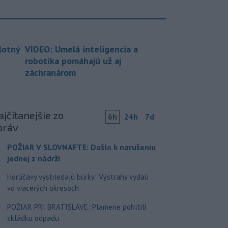
lotný
VIDEO: Umelá inteligencia a
robotika pomáhajú už aj
záchranárom
jčítanejšie zo
6h
24h
7d
práv
POŽIAR V SLOVNAFTE: Došlo k narušeniu
jednej z nádrží
Horúčavy vystriedajú búrky: Výstrahy vydali
vo viacerých okresoch
POŽIAR PRI BRATISLAVE: Plamene pohltili
skládku odpadu