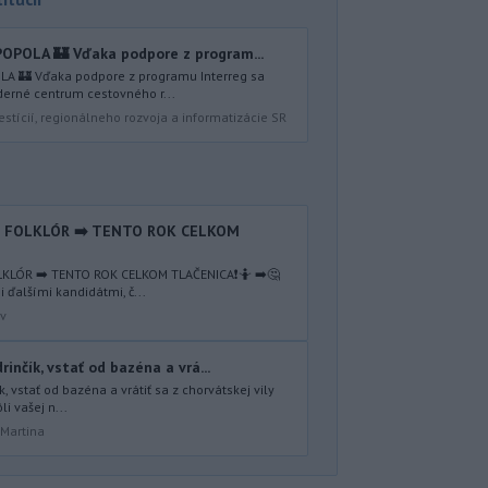
OPOLA 🏰 Vďaka podpore z program...
A 🏰 Vďaka podpore z programu Interreg sa
erné centrum cestovného r...
estícií, regionálneho rozvoja a informatizácie SR
Ý FOLKLÓR ➡️ TENTO ROK CELKOM
KLÓR ➡️ TENTO ROK CELKOM TLAČENICA❗️🤷 ➡️🤔
ďalšími kandidátmi, č...
av
rinčík, vstať od bazéna a vrá...
ík, vstať od bazéna a vrátiť sa z chorvátskej vily
i vašej n...
 Martina