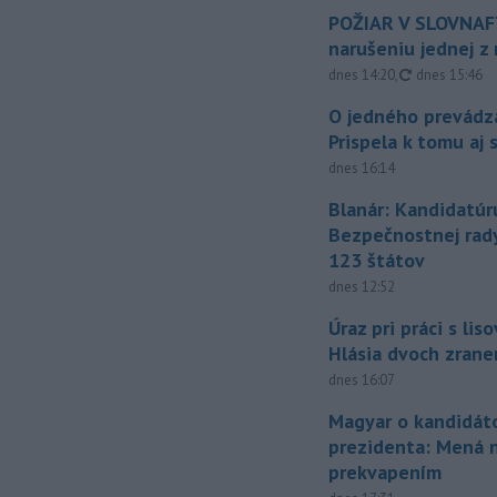
POŽIAR V SLOVNAFT
narušeniu jednej z 
aktualizovan
dnes 14:20
,
dnes 15:46
O jedného prevádz
Prispela k tomu aj 
dnes 16:14
Blanár: Kandidatúr
Bezpečnostnej rad
123 štátov
dnes 12:52
Úraz pri práci s lis
Hlásia dvoch zran
dnes 16:07
Magyar o kandidát
prezidenta: Mená 
prekvapením