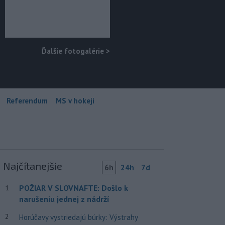
Ďalšie fotogalérie
>
Referendum
MS v hokeji
Najčítanejšie
6h
24h
7d
POŽIAR V SLOVNAFTE: Došlo k
1
narušeniu jednej z nádrží
2
Horúčavy vystriedajú búrky: Výstrahy