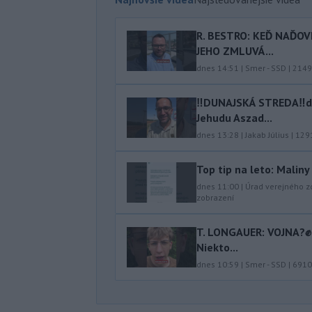
R. BESTRO: KEĎ NAĎOV
JEHO ZMLUVÁ...
dnes 14:51
|
Smer - SSD
|
2149
‼️DUNAJSKÁ STREDA‼️d
Jehudu Aszad...
dnes 13:28
|
Jakab Július
|
129
Top tip na leto: Malin
dnes 11:00
|
Úrad verejného z
zobrazení
T. LONGAUER: VOJNA?✊ N
Niekto...
dnes 10:59
|
Smer - SSD
|
6910