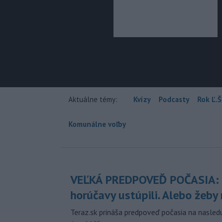
Aktuálne témy:
Kvízy
Podcasty
Rok Ľ.Š
Komunálne voľby
VEĽKÁ PREDPOVEĎ POČASIA:
horúčavy ustúpili. Alebo žeby 
Teraz.sk prináša predpoveď počasia na nasledu