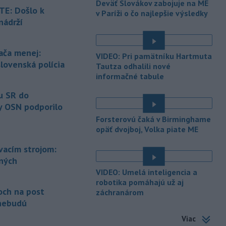
Deväť Slovákov zabojuje na ME
ďalej od reproduktorov, používať
E: Došlo k
v Paríži o čo najlepšie výsledky
chrániče sluchu či dodržiavať
nádrží
prestávky.
é
-
Podporu kandidatúre
12:49
ača menej:
VIDEO: Pri pamätníku Hartmuta
Slovenskej republiky na nestále
slovenská polícia
Tautza odhalili nové
členstvo
v Bezpečnostnej rade
informačné tabule
Organizácie Spojených národov (OSN)
na roky 2028 až 2029 písomne
u SR do
vyjadrilo už 123 zo 193 členských
y OSN podporilo
štátov OSN.
Forsterovú čaká v Birminghame
-
Násilie páchané pre rasovú
opäť dvojboj, Volka piate ME
12:31
nenávisť alebo pre príslušnosť k
ovacím strojom:
inému národu treba odsúdiť v zárodku.
ených
Na sociálnej sieti to v reakcii na útok
cudzincov v Nitre uviedol prezident
VIDEO: Umelá inteligencia a
SR Peter Pellegrini.
robotika pomáhajú už aj
och na post
záchranárom
-
Maďarské Národné
12:26
nebudú
zhromaždenie môže v utorok 11.
Viac
augusta
rozhodnúť o novom