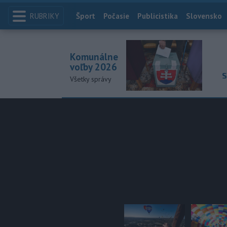
RUBRIKY
Index
Šport
Počasie
Publicistika
Slovensko
Komunálne
voľby 2026
S
Všetky správy