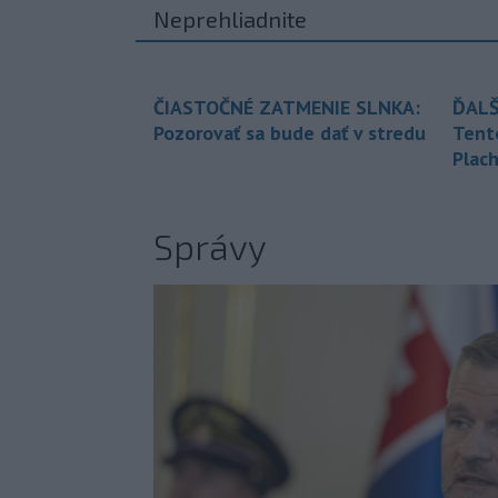
Neprehliadnite
ČIASTOČNÉ ZATMENIE SLNKA:
ĎALŠ
Pozorovať sa bude dať v stredu
Tent
Plach
Správy