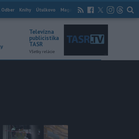
 Odber
Knihy
Útulkovo
Magazín
News Now
Archív
TASR
Televízna
publicistika
TASR
ky
Všetky relácie