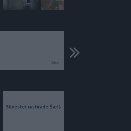
ďalšie
Zdroj:
Silvester na hrade Šariš