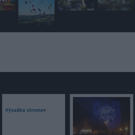
júce
Výsadba stromov