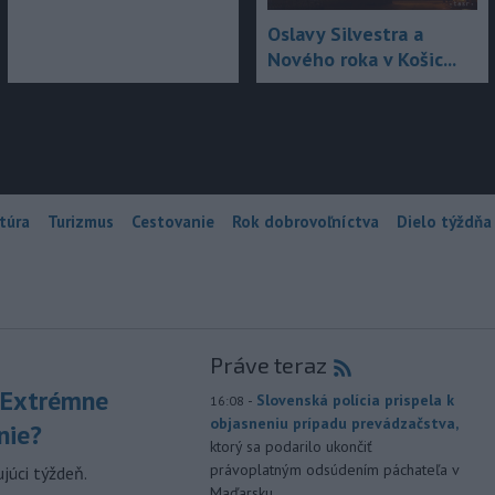
Oslavy Silvestra a
Nového roka v Košic...
túra
Turizmus
Cestovanie
Rok dobrovoľníctva
Dielo týždňa
Práve teraz
 Extrémne
-
Slovenská polícia prispela k
16:08
objasneniu prípadu prevádzačstva,
nie?
ktorý sa podarilo ukončiť
právoplatným odsúdením páchateľa v
júci týždeň.
Maďarsku.