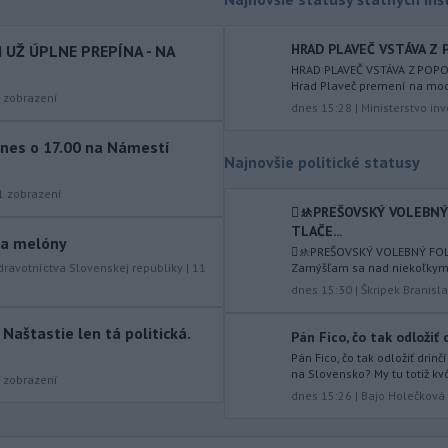
-
Pre pretrvávajúce sucho,
11:03
horúčavy a nedostatok pitnej vody
boli do odvolania vyhlásené
HRAD PLAVEČ VSTÁVA Z P
I UŽ ÚPLNE PREPÍNA - NA
mimoriadne situácie v obciach Nižný
HRAD PLAVEČ VSTÁVA Z POPOL
Hrad Plaveč premení na mod
Čaj a Vyšný Čaj v okrese Košice-okolie.
zobrazení
dnes 15:28
|
Ministerstvo inv
-
Od piatku do nedele (9. 8.)
10:59
nes o 17.00 na Námestí
do ukončenia premávky bude z
Najnovšie politické statusy
dôvodu
hudobného festivalu
Lovestream na starom letisku v
1
zobrazení
bratislavských Vajnoroch upravená
🫟🚸PREŠOVSKÝ VOLEBN
TLAČE...
organizácia MHD v oblasti Vajnôr.
y a melóny
🫟🚸PREŠOVSKÝ VOLEBNÝ FOL
-
Slovenský futbalista Lukáš
dravotníctva Slovenskej republiky
|
11
Zamýšľam sa nad niekoľkymi 
10:44
Haraslín môže v najbližšom období
dnes 15:30
|
Škripek Branisl
zmeniť
klubovú adresu. O 30-ročného
stredopoliara Sparty Praha sa podľa
aštastie len tá politická.
Pán Fico, čo tak odložiť d
portálu isport.cz zaujíma
Pán Fico, čo tak odložiť drinč
saudskoarabský Al-Fateh.
na Slovensko? My tu totiž kvôl
zobrazení
dnes 15:26
|
Bajo Holečková
-
Vo veku 94 rokov zomrela 29.
10:23
júla 2026 herečka a dlhoročná