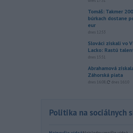
dnes 17:31
Tomáš: Takmer 200
búrkach dostane p
eur
dnes 12:53
Slováci získali vo V
Lacko: Rastú talen
dnes 15:51
Abrahamová získala
Záhorská piata
aktualizovan
dnes 16:08
,
dnes 16:10
Politika na sociálnych 
Najnovšie videá
Najsledovanejšie videá