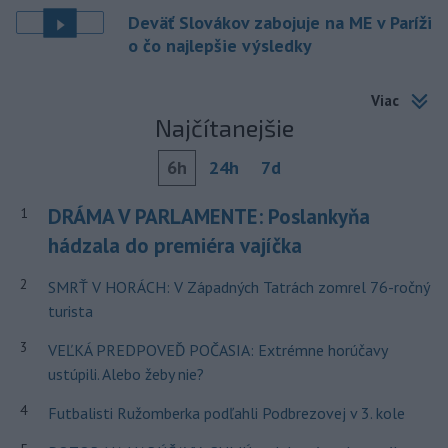
Deväť Slovákov zabojuje na ME v Paríži
o čo najlepšie výsledky
Viac
Najčítanejšie
6h
24h
7d
DRÁMA V PARLAMENTE: Poslankyňa
1
hádzala do premiéra vajíčka
2
SMRŤ V HORÁCH: V Západných Tatrách zomrel 76-ročný
turista
3
VEĽKÁ PREDPOVEĎ POČASIA: Extrémne horúčavy
ustúpili. Alebo žeby nie?
4
Futbalisti Ružomberka podľahli Podbrezovej v 3. kole