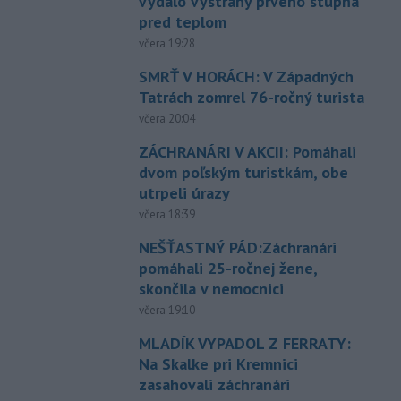
vydalo výstrahy prvého stupňa
pred teplom
včera 19:28
SMRŤ V HORÁCH: V Západných
Tatrách zomrel 76-ročný turista
včera 20:04
ZÁCHRANÁRI V AKCII: Pomáhali
dvom poľským turistkám, obe
utrpeli úrazy
včera 18:39
NEŠŤASTNÝ PÁD:Záchranári
pomáhali 25-ročnej žene,
skončila v nemocnici
včera 19:10
MLADÍK VYPADOL Z FERRATY:
Na Skalke pri Kremnici
zasahovali záchranári