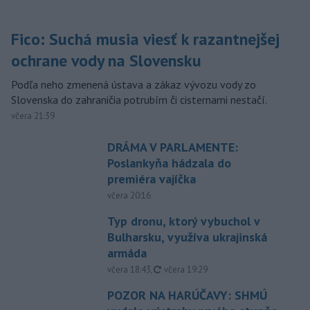
Fico: Suchá musia viesť k razantnejšej
ochrane vody na Slovensku
Podľa neho zmenená ústava a zákaz vývozu vody zo
Slovenska do zahraničia potrubím či cisternami nestačí.
včera 21:39
DRÁMA V PARLAMENTE:
Poslankyňa hádzala do
premiéra vajíčka
včera 20:16
Typ dronu, ktorý vybuchol v
Bulharsku, využíva ukrajinská
armáda
aktualizované
včera 18:43
,
včera 19:29
POZOR NA HARÚČAVY: SHMÚ