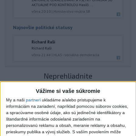
AKTUÁLNE POD KONTROLOU Hasiči ...
včera 20:10
|
Ministerstvo vnútra SR
Najnovšie politické statusy
Richard Raši
Richard Raši
včera 21:44
|
HLAS - sociálna demokracia
Neprehliadnite
VEĽKÁ PREDPOVEĎ POČASIA:
Vážime si vaše súkromie
Extrémne horúčavy ustúpili. Alebo
My a naši
partneri
ukladáme a/alebo pristupujeme k
žeby nie?
informáciám na zariadení, napríklad pomocou súborov cookies,
a spracúvame osobné údaje, ako sú jedinečné identifikátory a
HRABKO o výhode
štandardné informácie odosielané zariadením na
Majerského:Mazurek a Laššáková majú
personalizovanú reklamu a obsah, meranie reklamy a obsahu,
prieskumy publika a vývoj služieb.
S vaším povolením môže
rovnakých voličov