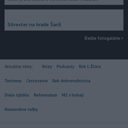
Silvester na hrade Šariš
Ďalšie fotogalérie
>
Aktuálne témy:
Kvízy
Podcasty
Rok Ľ.Štúra
Turizmus
Cestovanie
Rok dobrovoľníctva
Dielo týždňa
Referendum
MS v hokeji
Komunálne voľby