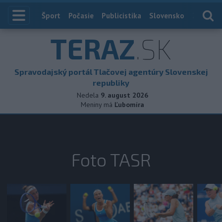
Index
Šport
Počasie
Publicistika
Slovensko
Zahranič
TERAZ
.SK
Spravodajský portál Tlačovej agentúry Slovenskej
republiky
Nedela
9. august 2026
Meniny má
Ľubomíra
Foto TASR