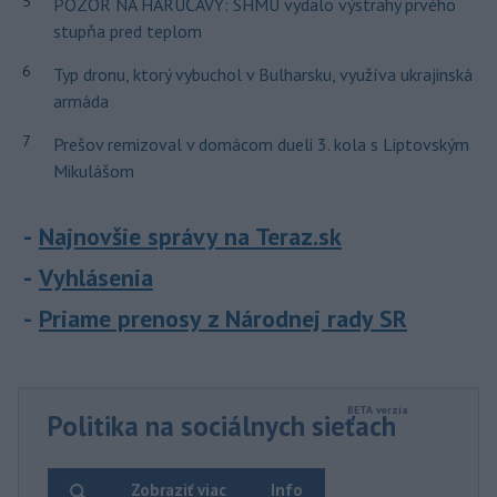
5
POZOR NA HARÚČAVY: SHMÚ vydalo výstrahy prvého
stupňa pred teplom
6
Typ dronu, ktorý vybuchol v Bulharsku, využíva ukrajinská
armáda
7
Prešov remizoval v domácom dueli 3. kola s Liptovským
Mikulášom
Najnovšie správy na Teraz.sk
Vyhlásenia
Priame prenosy z Národnej rady SR
Politika na sociálnych sieťach
Zobraziť viac
Info