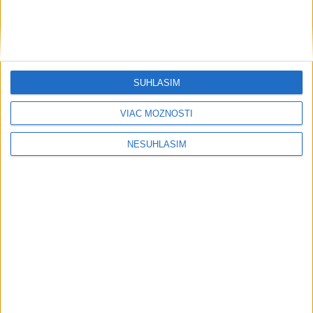
doznievanie prehánok a búrok.
včera 6:55
V nedeľu bude jasno alebo len malá
oblačnosť
SÚHLASÍM
dnes 6:14
VIAC MOŽNOSTÍ
NESÚHLASÍM
POZOR NA HARÚČAVY: SHMÚ vydalo
výstrahy prvého stupňa pred teplom
včera 19:28
Na západe sú miestami vydané
výstrahy prvého stupňa pred
horúčavami
včera 11:21