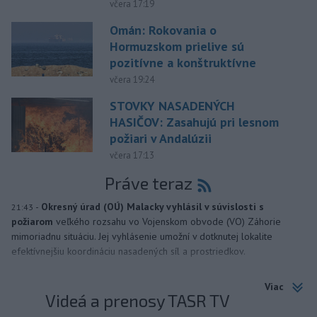
včera 17:19
Omán: Rokovania o
Hormuzskom prielive sú
pozitívne a konštruktívne
včera 19:24
STOVKY NASADENÝCH
HASIČOV: Zasahujú pri lesnom
požiari v Andalúzii
včera 17:13
Práve teraz
-
Okresný úrad (OÚ) Malacky vyhlásil v súvislosti s
21:43
požiarom
veľkého rozsahu vo Vojenskom obvode (VO) Záhorie
mimoriadnu situáciu. Jej vyhlásenie umožní v dotknutej lokalite
efektívnejšiu koordináciu nasadených síl a prostriedkov.
Viac
Videá a prenosy TASR TV