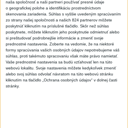
naša spoločnosť a naši partneri používať presné údaje
o geografickej polohe a identifikáciu prostredníctvom
ČIASTOČNÉ ZATMENIE SLNKA:
skenovania zariadenia. Súhlas s vyššie uvedeným spracúvaním
Pozorovať sa bude dať v stredu
zo strany našej spoločnosti a našich 824 partnerov môžete
poskytnúť kliknutím na príslušné tlačidlo. Skôr než súhlas
poskytnete, môžete kliknutím jeho poskytnutie odmietnuť alebo
ĎALŠÍ TEPLOTNÝ REKORD: Tentoraz
si preštudovať podrobnejšie informácie a zmeniť svoje
padol v Dolných Plachtinciach
prednostné nastavenia.
Zoberte na vedomie, že na niektoré
formy spracúvania vašich osobných údajov nepotrebujeme váš
súhlas, proti takémuto spracovaniu však máte právo namietať.
Vaše prednostné nastavenia sa budú vzťahovať len na túto
Správy
webovú lokalitu. Svoje nastavenia môžete kedykoľvek zmeniť
alebo svoj súhlas odvolať návratom na túto webovú stránku
kliknutím na tlačidlo „Ochrana osobných údajov“ v dolnej časti
stránky.