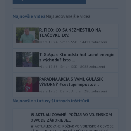
Najnovšie videá
Najsledovanejšie videá
R. FICO: ČO SA NEZMESTILO NA
TLAČOVKU LXV.
včera 18:24
|
Smer - SSD
|
14411
zobrazení
T. Gašpar: Kto odstrihol lacné energie
z východu? Isto ...
včera 17:56
|
Smer - SSD
|
8088
zobrazení
PARÁDNA AKCIA S VAMI, GULÁŠIK
VÝBORNÝ #cestujemeposlov...
včera 17:53
|
Danko Andrej
|
280
zobrazení
Najnovšie statusy štátnych inštitúcií
🚨 AKTUALIZOVANÉ: POŽIAR VO VOJENSKOM
OBVODE ZÁHORIE JE...
🚨 AKTUALIZOVANÉ: POŽIAR VO VOJENSKOM OBVODE
ZÁHORIE JE LOKALIZOVANÝ A VŠETKY OHNISKÁ SÚ