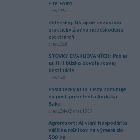
Fire Point
dnes 13:55
Zelenskyj: Ukrajine nezostala
prakticky žiadna nepoškodená
elektráreň
dnes 15:18
STOVKY EVAKUOVANÝCH: Požiar
sa šíril blízko dovolenkovej
destinácie
dnes 15:01
Poslanecký klub Tiszy nominuje
na post prezidenta Andrása
Baku
aktualizované
dnes 13:44
,
dnes 13:59
Agrorezort: Aj vlani hospodárila
väčšina roľníkov na výmere do
500 ha