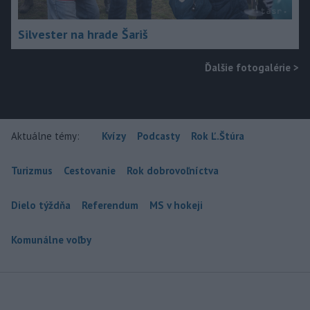
Silvester na hrade Šariš
Ďalšie fotogalérie
>
Aktuálne témy:
Kvízy
Podcasty
Rok Ľ.Štúra
Turizmus
Cestovanie
Rok dobrovoľníctva
Dielo týždňa
Referendum
MS v hokeji
Komunálne voľby