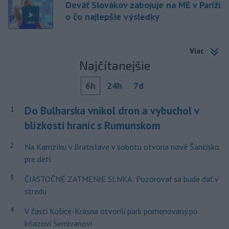
Deväť Slovákov zabojuje na ME v Paríži
o čo najlepšie výsledky
Viac
Najčítanejšie
6h
24h
7d
Do Bulharska vnikol dron a vybuchol v
1
blízkosti hraníc s Rumunskom
2
Na Kamzíku v Bratislave v sobotu otvoria nové Šantisko
pre deti
3
ČIASTOČNÉ ZATMENIE SLNKA: Pozorovať sa bude dať v
stredu
4
V časti Košice-Krásna otvorili park pomenovaný po
kňazovi Semivanovi