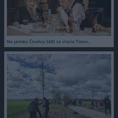
Na javisko Činohry SND sa vracia Timra...