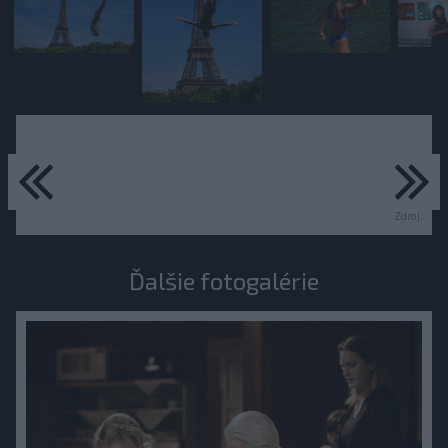
predchádzajúce
ďa
Zdroj:
Ďalšie fotogalérie