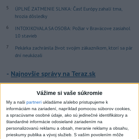
5
ÚPLNÉ ZATMENIE SLNKA: Časť Európy zahalí tma,
hrozia dôsledky
6
INTOXIKOVALA SA OSOBA: Požiar v Braväcove zasiahol
10 stavieb
7
Pekárka zachránila život svojim zákazníkom, ktorí sa pár
dní neukázali
Najnovšie správy na Teraz.sk
Vyhlásenia
Vážime si vaše súkromie
Priame prenosy z Národnej rady SR
My a naši
partneri
ukladáme a/alebo pristupujeme k
informáciám na zariadení, napríklad pomocou súborov cookies,
a spracúvame osobné údaje, ako sú jedinečné identifikátory a
štandardné informácie odosielané zariadením na
Politika na sociálnych sieťach
personalizovanú reklamu a obsah, meranie reklamy a obsahu,
prieskumy publika a vývoj služieb.
S vaším povolením môže