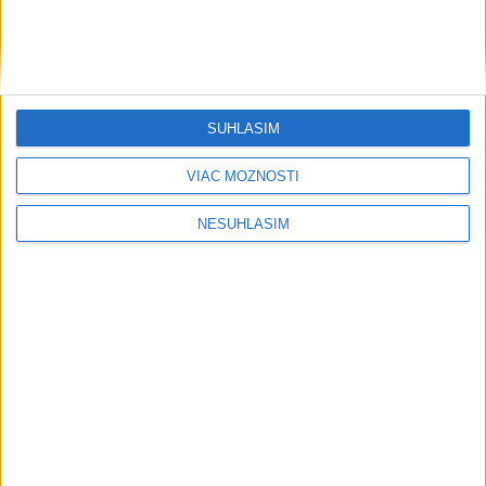
AKTUÁLNA PREDPOVEĎ POČASIA NA SEDEM DNÍ
....
SÚHLASÍM
VIAC MOŽNOSTÍ
....
NESÚHLASÍM