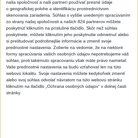
naša spoločnosť a naši partneri používať presné údaje
Zobraziť viac
Info
o geografickej polohe a identifikáciu prostredníctvom
skenovania zariadenia. Súhlas s vyššie uvedeným spracúvaním
zo strany našej spoločnosti a našich 824 partnerov môžete
Najnovšie videá
Najsledovanejšie videá
poskytnúť kliknutím na príslušné tlačidlo. Skôr než súhlas
poskytnete, môžete kliknutím jeho poskytnutie odmietnuť alebo
Keď sa pomýliš, aj pravdu povieš | Ivan
si preštudovať podrobnejšie informácie a zmeniť svoje
KORČOK
prednostné nastavenia.
Zoberte na vedomie, že na niektoré
dnes 13:03
|
Korčok Ivan
|
196
zobrazení
formy spracúvania vašich osobných údajov nepotrebujeme váš
súhlas, proti takémuto spracovaniu však máte právo namietať.
T. Gašpar: PS žije z dotácií a kritiku
Vaše prednostné nastavenia sa budú vzťahovať len na túto
fondu nazýva úto...
webovú lokalitu. Svoje nastavenia môžete kedykoľvek zmeniť
dnes 11:57
|
Smer - SSD
|
3559
zobrazení
alebo svoj súhlas odvolať návratom na túto webovú stránku
kliknutím na tlačidlo „Ochrana osobných údajov“ v dolnej časti
ANI HORÚCE LETNÉ DNI NÁS
stránky.
NEZASTAVIA 🌿☀️
dnes 06:00
|
Úrad vlády SR
|
433
zobrazení
Najnovšie statusy štátnych inštitúcií
🔒 CHRÁŇTE SI SVOJE SÚKROMIE NA
SOCIÁLNYCH SIEŤACH 📱 ...