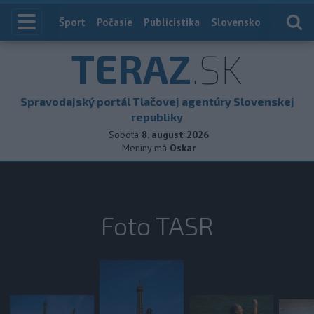
Index
Šport
Počasie
Publicistika
Slovensko
Zahranič
TERAZ
.SK
Spravodajský portál Tlačovej agentúry Slovenskej
republiky
Sobota
8. august 2026
Meniny má
Oskar
Foto TASR