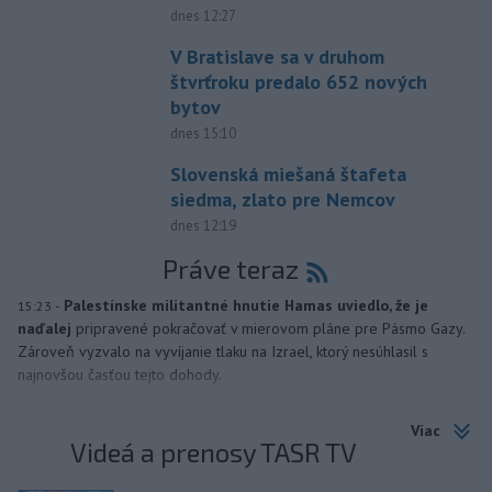
dnes 12:27
V Bratislave sa v druhom
štvrťroku predalo 652 nových
bytov
dnes 15:10
Slovenská miešaná štafeta
siedma, zlato pre Nemcov
dnes 12:19
Práve teraz
-
Palestínske militantné hnutie Hamas uviedlo, že je
15:23
naďalej
pripravené pokračovať v mierovom pláne pre Pásmo Gazy.
Zároveň vyzvalo na vyvíjanie tlaku na Izrael, ktorý nesúhlasil s
najnovšou časťou tejto dohody.
Viac
Videá a prenosy TASR TV