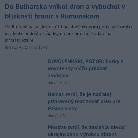
Do Bulharska vnikol dron a vybuchol v
blízkosti hraníc s Rumunskom
Podľa Radeva sa dron zrútil na slnečnicovom poli a pri tomto
incidente nedošlo k žiadnym obetiam ani škodám na
infraštruktúre.
aktualizované
dnes 12:45
,
dnes 13:45
DOVOLENKÁRI, POZOR: Fotky z
dovolenky môžu prilákať
zlodejov
dnes 15:15
Hamas tvrdí, že je naďalej
pripravený realizovať plán pre
Pásmo Gazy
dnes 15:25
Moskva tvrdí, že zasiahla závod
ukrajinského výrobcu zbraní