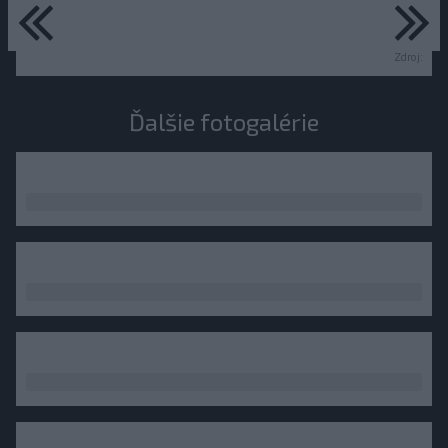
predchádzajúce
ďa
Zdroj:
Ďalšie fotogalérie