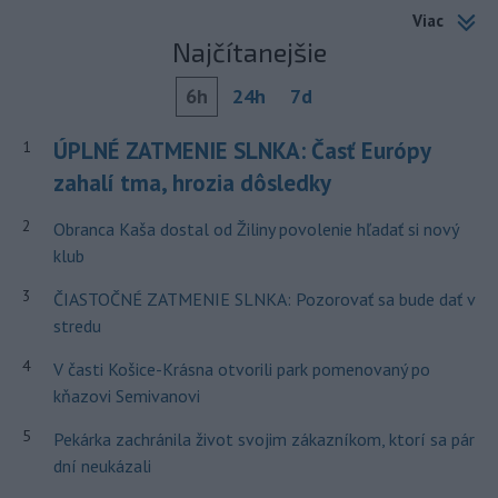
Viac
Najčítanejšie
6h
24h
7d
ÚPLNÉ ZATMENIE SLNKA: Časť Európy
1
zahalí tma, hrozia dôsledky
2
Obranca Kaša dostal od Žiliny povolenie hľadať si nový
klub
3
ČIASTOČNÉ ZATMENIE SLNKA: Pozorovať sa bude dať v
stredu
4
V časti Košice-Krásna otvorili park pomenovaný po
kňazovi Semivanovi
5
Pekárka zachránila život svojim zákazníkom, ktorí sa pár
dní neukázali