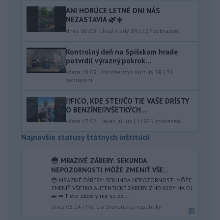
ANI HORÚCE LETNÉ DNI NÁS
NEZASTAVIA 🌿☀️
dnes 06:00
|
Úrad vlády SR
|
227
zobrazení
Kontrolný deň na Spišskom hrade
potvrdil výrazný pokrok...
včera 18:09
|
Ministerstvo kultúry SR
|
31
zobrazení
⁉️FICO, KDE STE⁉️ČO TIE VAŠE DRÍSTY
O BENZÍNE⁉️VŠETKÝCH...
včera 17:02
|
Jakab Július
|
11925
zobrazení
Najnovšie statusy štátnych inštitúcií
😳 MRAZIVÉ ZÁBERY: SEKUNDA
NEPOZORNOSTI MÔŽE ZMENIŤ VŠE...
😳 MRAZIVÉ ZÁBERY: SEKUNDA NEPOZORNOSTI MÔŽE
ZMENIŤ VŠETKO AUTENTICKÉ ZÁBERY Z NEHODY NA D1
🚗 ➡ Tieto zábery nie sú zo...
dnes 08:14
|
Polícia Slovenskej republiky