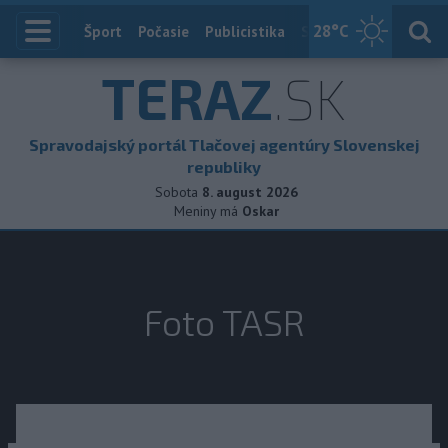
28
°C
Index
Šport
Počasie
Publicistika
Slovensko
Zahranič
TERAZ
.SK
Spravodajský portál Tlačovej agentúry Slovenskej
republiky
Sobota
8. august 2026
Meniny má
Oskar
Foto TASR