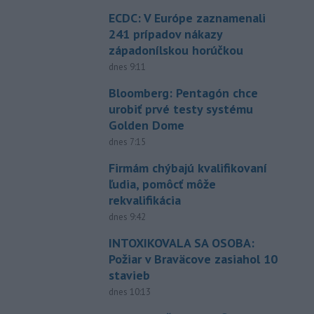
ECDC: V Európe zaznamenali
241 prípadov nákazy
západonílskou horúčkou
dnes 9:11
Bloomberg: Pentagón chce
urobiť prvé testy systému
Golden Dome
dnes 7:15
Firmám chýbajú kvalifikovaní
ľudia, pomôcť môže
rekvalifikácia
dnes 9:42
INTOXIKOVALA SA OSOBA:
Požiar v Braväcove zasiahol 10
stavieb
dnes 10:13