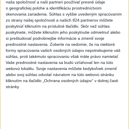
rekord, tretí za päť týždňov
naša spoločnosť a naši partneri používať presné údaje
o geografickej polohe a identifikáciu prostredníctvom
skenovania zariadenia. Súhlas s vyššie uvedeným spracúvaním
VIDEO: Umelá inteligencia a robotika
zo strany našej spoločnosti a našich 824 partnerov môžete
pomáhajú už aj záchranárom
poskytnúť kliknutím na príslušné tlačidlo. Skôr než súhlas
poskytnete, môžete kliknutím jeho poskytnutie odmietnuť alebo
si preštudovať podrobnejšie informácie a zmeniť svoje
prednostné nastavenia.
Zoberte na vedomie, že na niektoré
Správy
formy spracúvania vašich osobných údajov nepotrebujeme váš
súhlas, proti takémuto spracovaniu však máte právo namietať.
Vaše prednostné nastavenia sa budú vzťahovať len na túto
webovú lokalitu. Svoje nastavenia môžete kedykoľvek zmeniť
alebo svoj súhlas odvolať návratom na túto webovú stránku
kliknutím na tlačidlo „Ochrana osobných údajov“ v dolnej časti
stránky.