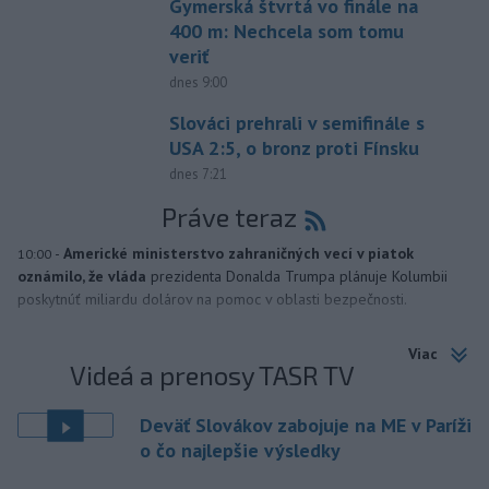
Gymerská štvrtá vo finále na
400 m: Nechcela som tomu
veriť
dnes 9:00
Slováci prehrali v semifinále s
USA 2:5, o bronz proti Fínsku
dnes 7:21
Práve teraz
-
Americké ministerstvo zahraničných vecí v piatok
10:00
oznámilo, že vláda
prezidenta Donalda Trumpa plánuje Kolumbii
poskytnúť miliardu dolárov na pomoc v oblasti bezpečnosti.
Viac
Videá a prenosy TASR TV
Deväť Slovákov zabojuje na ME v Paríži
o čo najlepšie výsledky