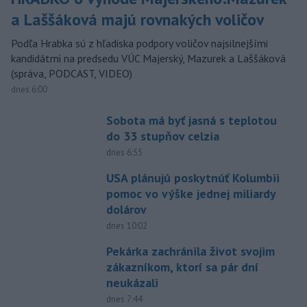
a Laššáková majú rovnakých voličov
Podľa Hrabka sú z hľadiska podpory voličov najsilnejšími
kandidátmi na predsedu VÚC Majerský, Mazurek a Laššáková
(správa, PODCAST, VIDEO)
dnes 6:00
Sobota má byť jasná s teplotou
do 33 stupňov celzia
dnes 6:55
USA plánujú poskytnúť Kolumbii
pomoc vo výške jednej miliardy
dolárov
dnes 10:02
Pekárka zachránila život svojim
zákazníkom, ktorí sa pár dní
neukázali
dnes 7:44