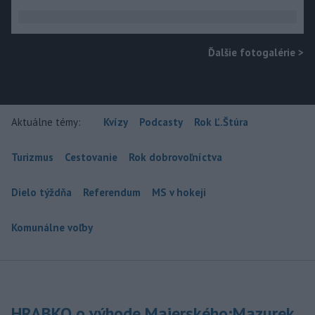
Ďalšie fotogalérie
>
Aktuálne témy:
Kvízy
Podcasty
Rok Ľ.Štúra
Turizmus
Cestovanie
Rok dobrovoľníctva
Dielo týždňa
Referendum
MS v hokeji
Komunálne voľby
HRABKO o výhode Majerského:Mazurek