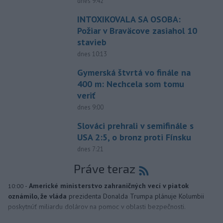
dnes 9:42
INTOXIKOVALA SA OSOBA:
Požiar v Braväcove zasiahol 10
stavieb
dnes 10:13
Gymerská štvrtá vo finále na
400 m: Nechcela som tomu
veriť
dnes 9:00
Slováci prehrali v semifinále s
USA 2:5, o bronz proti Fínsku
dnes 7:21
Práve teraz
-
Americké ministerstvo zahraničných vecí v piatok
10:00
oznámilo, že vláda
prezidenta Donalda Trumpa plánuje Kolumbii
poskytnúť miliardu dolárov na pomoc v oblasti bezpečnosti.