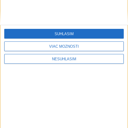
SÚHLASÍM
VIAC MOŽNOSTÍ
NESÚHLASÍM
Počasie
AKTUÁLNA PREDPOVEĎ POČASIA NA SEDEM DNÍ