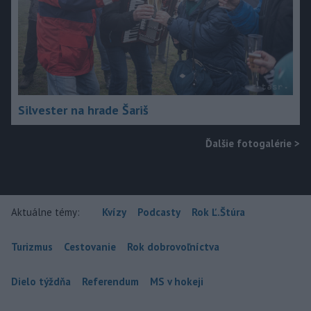
Silvester na hrade Šariš
Ďalšie fotogalérie
>
Aktuálne témy:
Kvízy
Podcasty
Rok Ľ.Štúra
Turizmus
Cestovanie
Rok dobrovoľníctva
Dielo týždňa
Referendum
MS v hokeji