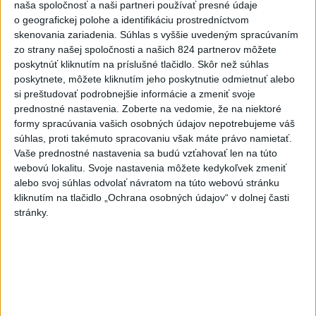
naša spoločnosť a naši partneri používať presné údaje
😳 MRAZIVÉ ZÁBERY: SEKUNDA
o geografickej polohe a identifikáciu prostredníctvom
NEPOZORNOSTI MÔŽE ZMENIŤ VŠE...
skenovania zariadenia. Súhlas s vyššie uvedeným spracúvaním
😳 MRAZIVÉ ZÁBERY: SEKUNDA NEPOZORNOSTI MÔŽE
zo strany našej spoločnosti a našich 824 partnerov môžete
ZMENIŤ VŠETKO AUTENTICKÉ ZÁBERY Z NEHODY NA D1
poskytnúť kliknutím na príslušné tlačidlo. Skôr než súhlas
🚗 ➡ Tieto zábery nie sú zo...
poskytnete, môžete kliknutím jeho poskytnutie odmietnuť alebo
dnes 08:14
|
Polícia Slovenskej republiky
si preštudovať podrobnejšie informácie a zmeniť svoje
prednostné nastavenia.
Zoberte na vedomie, že na niektoré
Najnovšie politické statusy
formy spracúvania vašich osobných údajov nepotrebujeme váš
súhlas, proti takémuto spracovaniu však máte právo namietať.
Zlomenina sánky a lícnej kosti, pričom
Vaše prednostné nastavenia sa budú vzťahovať len na túto
úlomky kosti zas...
webovú lokalitu. Svoje nastavenia môžete kedykoľvek zmeniť
Zlomenina sánky a lícnej kosti, pričom úlomky kosti
alebo svoj súhlas odvolať návratom na túto webovú stránku
zasiahli oblasť oka a takmer prišiel o oko, zranenie
kliknutím na tlačidlo „Ochrana osobných údajov“ v dolnej časti
oka bolo natoľk...
stránky.
dnes 07:08
|
Remišová Veronika
Neprehliadnite
ČIASTOČNÉ ZATMENIE SLNKA: