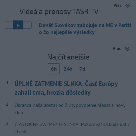
Viac
Videá a prenosy TASR TV
Deväť Slovákov zabojuje na ME v Paríži
o čo najlepšie výsledky
Viac
Najčítanejšie
6h
24h
7d
ÚPLNÉ ZATMENIE SLNKA: Časť Európy
1
zahalí tma, hrozia dôsledky
2
Obranca Kaša dostal od Žiliny povolenie hľadať si nový
klub
3
ČIASTOČNÉ ZATMENIE SLNKA: Pozorovať sa bude dať v
stredu