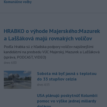
Komunálne voľby
HRABKO o výhode Majerského:Mazurek
a Laššáková majú rovnakých voličov
Podľa Hrabka sú z hľadiska podpory voličov najsilnejšími
kandidátmi na predsedu VÚC Majerský, Mazurek a Laššáková
(správa, PODCAST, VIDEO)
dnes 6:00
Sobota má byť jasná s teplotou
do 33 stupňov celzia
dnes 6:55
USA plánujú poskytnúť Kolumbii
pomoc vo výške jednej miliardy
dolárov