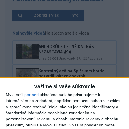
Zobraziť viac
Info
Najnovšie videá
Najsledovanejšie videá
ANI HORÚCE LETNÉ DNI NÁS
NEZASTAVIA 🌿☀️
dnes 06:00
|
Úrad vlády SR
|
227
zobrazení
Kontrolný deň na Spišskom hrade
potvrdil výrazný pokrok...
včera 18:09
|
Ministerstvo kultúry SR
|
31
Vážime si vaše súkromie
zobrazení
My a naši
partneri
ukladáme a/alebo pristupujeme k
⁉️FICO, KDE STE⁉️ČO TIE VAŠE DRÍSTY
informáciám na zariadení, napríklad pomocou súborov cookies,
O BENZÍNE⁉️VŠETKÝCH...
a spracúvame osobné údaje, ako sú jedinečné identifikátory a
včera 17:02
|
Jakab Július
|
11925
zobrazení
štandardné informácie odosielané zariadením na
personalizovanú reklamu a obsah, meranie reklamy a obsahu,
Najnovšie statusy štátnych inštitúcií
prieskumy publika a vývoj služieb.
S vaším povolením môže