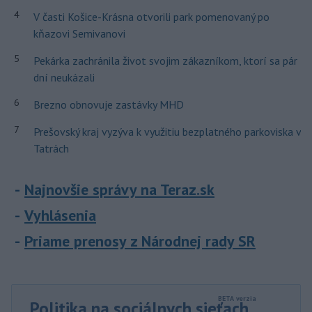
4
V časti Košice-Krásna otvorili park pomenovaný po
kňazovi Semivanovi
5
Pekárka zachránila život svojim zákazníkom, ktorí sa pár
dní neukázali
6
Brezno obnovuje zastávky MHD
7
Prešovský kraj vyzýva k využitiu bezplatného parkoviska v
Tatrách
Najnovšie správy na Teraz.sk
Vyhlásenia
Priame prenosy z Národnej rady SR
Politika na sociálnych sieťach