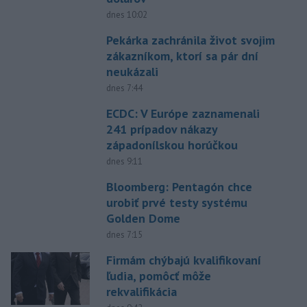
dnes 10:02
Pekárka zachránila život svojim
zákazníkom, ktorí sa pár dní
neukázali
dnes 7:44
ECDC: V Európe zaznamenali
241 prípadov nákazy
západonílskou horúčkou
dnes 9:11
Bloomberg: Pentagón chce
urobiť prvé testy systému
Golden Dome
dnes 7:15
Firmám chýbajú kvalifikovaní
ľudia, pomôcť môže
rekvalifikácia