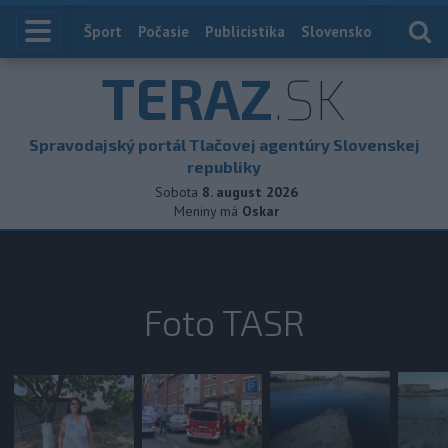
Index
Šport
Počasie
Publicistika
Slovensko
Zahranič
TERAZ
.SK
Spravodajský portál Tlačovej agentúry Slovenskej
republiky
Sobota
8. august 2026
Meniny má
Oskar
Foto TASR