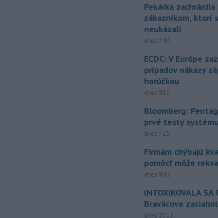
Pekárka zachránila 
zákazníkom, ktorí s
neukázali
dnes 7:44
ECDC: V Európe za
prípadov nákazy z
horúčkou
dnes 9:11
Bloomberg: Pentag
prvé testy systém
dnes 7:15
Firmám chýbajú kval
pomôcť môže rekval
dnes 9:42
INTOXIKOVALA SA O
Braväcove zasiahol
dnes 10:13