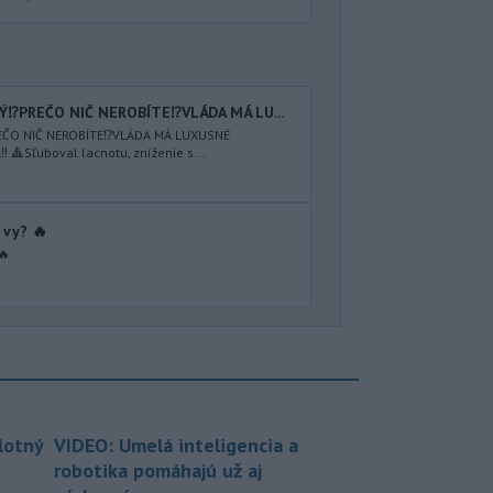
Ý⁉️PREČO NIČ NEROBÍTE⁉️VLÁDA MÁ LU...
REČO NIČ NEROBÍTE⁉️VLÁDA MÁ LUXUSNÉ
 🔺Sľuboval lacnotu, zníženie s...
 vy? 🔥
🔥
lotný
VIDEO: Umelá inteligencia a
robotika pomáhajú už aj