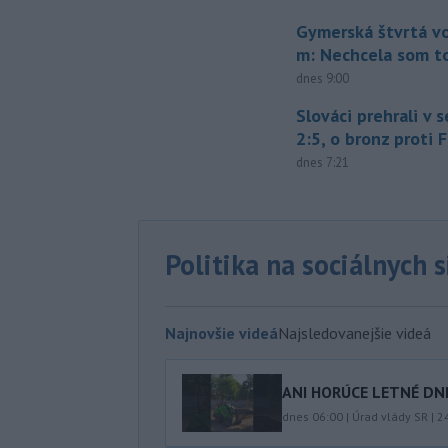
Gymerská štvrtá vo
m: Nechcela som t
dnes 9:00
Slováci prehrali v 
2:5, o bronz proti 
dnes 7:21
Politika na sociálnych 
Najnovšie videá
Najsledovanejšie videá
ANI HORÚCE LETNÉ DNI
dnes 06:00
|
Úrad vlády SR
|
2