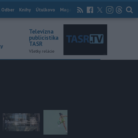
 Odber
Knihy
Útulkovo
Magazín
News Now
Archív
TASR
Televízna
publicistika
TASR
ky
Všetky relácie