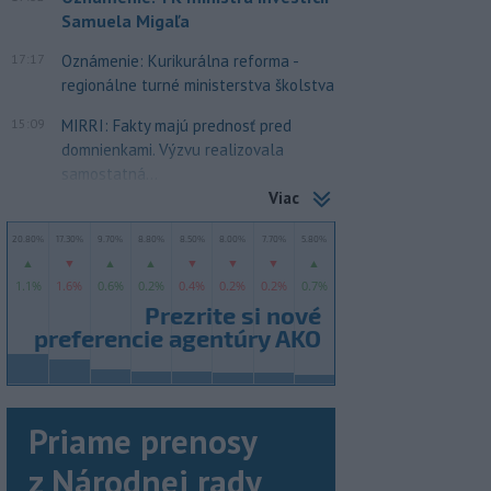
Samuela Migaľa
17:17
Oznámenie: Kurikurálna reforma -
regionálne turné ministerstva školstva
15:09
MIRRI: Fakty majú prednosť pred
domnienkami. Výzvu realizovala
samostatná...
Viac
Priame prenosy
z Národnej rady