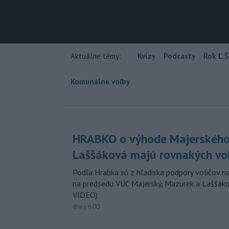
Aktuálne témy:
Kvízy
Podcasty
Rok Ľ.Š
Komunálne voľby
HRABKO o výhode Majerského
Laššáková majú rovnakých vo
Podľa Hrabka sú z hľadiska podpory voličov na
na predsedu VÚC Majerský, Mazurek a Laššák
VIDEO)
dnes 6:00