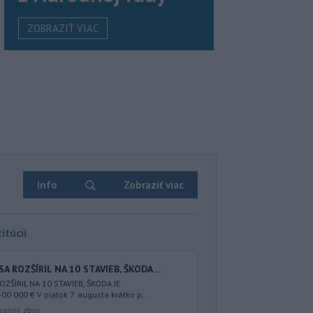
ZOBRAZIŤ VIAC
Info
Zobraziť viac
itúcií
A ROZŠÍRIL NA 10 STAVIEB, ŠKODA ...
ZŠÍRIL NA 10 STAVIEB, ŠKODA JE
000 € V piatok 7. augusta krátko p...
ranný zbor