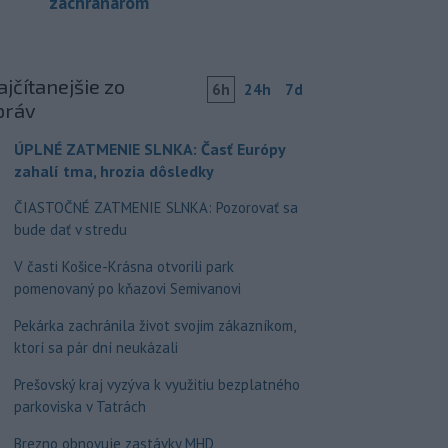
záchranárom
jčítanejšie zo
6h
24h
7d
práv
ÚPLNÉ ZATMENIE SLNKA: Časť Európy
zahalí tma, hrozia dôsledky
ČIASTOČNÉ ZATMENIE SLNKA: Pozorovať sa
bude dať v stredu
V časti Košice-Krásna otvorili park
pomenovaný po kňazovi Semivanovi
Pekárka zachránila život svojim zákazníkom,
ktorí sa pár dní neukázali
Prešovský kraj vyzýva k využitiu bezplatného
parkoviska v Tatrách
Brezno obnovuje zastávky MHD