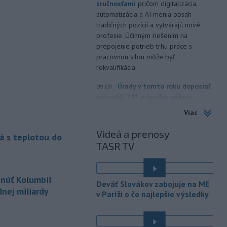
zručnosťami
pričom digitalizácia,
automatizácia a AI menia obsah
tradičných pozícií a vytvárajú nové
profesie. Účinným riešením na
prepojenie potrieb trhu práce s
pracovnou silou môže byť
rekvalifikácia.
-
Úrady v tomto roku doposiaľ
09:09
potvrdili 241 prípadov nákazy
západonílskou horúčkou po celej
Viac
Európe. Uvádza to týždenná správa,
ktorú v piatok zverejnilo Európske
Videá a prenosy
á s teplotou do
centrum pre prevenciu a kontrolu
TASR TV
chorôb (ECDC).241 prípadov nákazy
západonílskou
tnúť Kolumbii
-
Nemecká polícia v piatok
07:42
Deväť Slovákov zabojuje na ME
uviedla, že rozhodnutie pekárky,
nej miliardy
v Paríži o čo najlepšie výsledky
ktorá sa
vybrala navštíviť svojich
dvoch stálych zákazníkov - starší
manželský pár - po tom, čo sa u nej