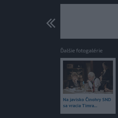
predchádza
Ďalšie fotogalérie
Na javisko Činohry SND
sa vracia Timra...