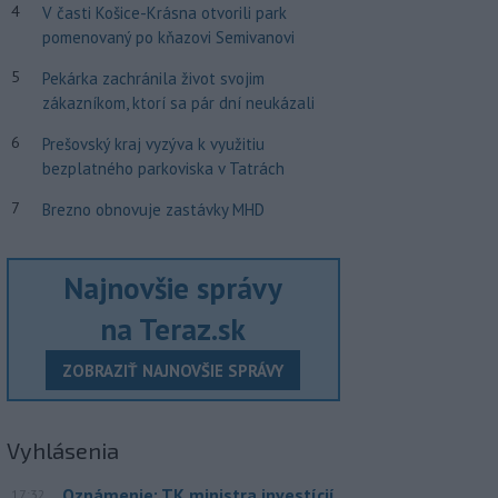
4
V časti Košice-Krásna otvorili park
pomenovaný po kňazovi Semivanovi
5
Pekárka zachránila život svojim
zákazníkom, ktorí sa pár dní neukázali
6
Prešovský kraj vyzýva k využitiu
bezplatného parkoviska v Tatrách
7
Brezno obnovuje zastávky MHD
Najnovšie správy
na Teraz.sk
ZOBRAZIŤ NAJNOVŠIE SPRÁVY
Vyhlásenia
Oznámenie: TK ministra investícií
17:32