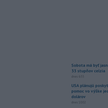
Sobota má byť jasn
33 stupňov celzia
dnes 6:55
USA plánujú posky
pomoc vo výške jed
dolárov
dnes 10:02