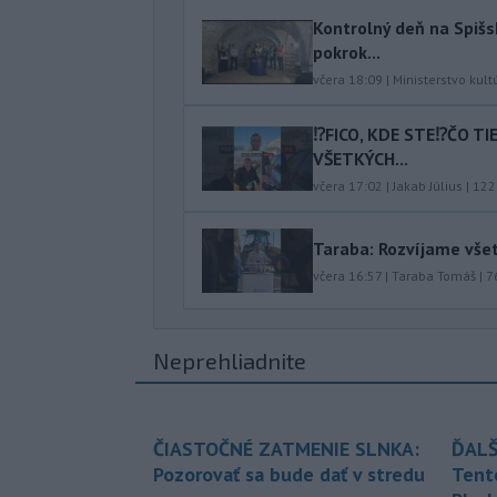
Kontrolný deň na Spišs
pokrok...
včera 18:09
|
Ministerstvo kult
⁉️FICO, KDE STE⁉️ČO T
VŠETKÝCH...
včera 17:02
|
Jakab Július
|
122
Taraba: Rozvíjame vše
včera 16:57
|
Taraba Tomáš
|
7
Neprehliadnite
ČIASTOČNÉ ZATMENIE SLNKA:
ĎALŠ
Pozorovať sa bude dať v stredu
Tent