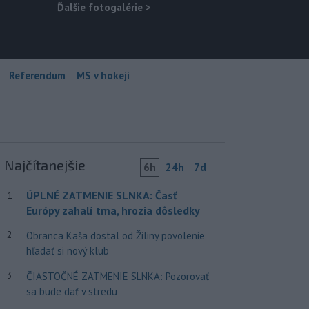
Ďalšie fotogalérie
>
Referendum
MS v hokeji
Najčítanejšie
6h
24h
7d
ÚPLNÉ ZATMENIE SLNKA: Časť
1
Európy zahalí tma, hrozia dôsledky
2
Obranca Kaša dostal od Žiliny povolenie
hľadať si nový klub
3
ČIASTOČNÉ ZATMENIE SLNKA: Pozorovať
sa bude dať v stredu