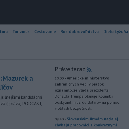
túra
Turizmus
Cestovanie
Rok dobrovoľníctva
Dielo týždňa
Práve teraz
:Mazurek a
-
Americké ministerstvo
10:00
zahraničných vecí v piatok
ličov
oznámilo, že vláda
prezidenta
Donalda Trumpa plánuje Kolumbii
jsilnejšími kandidátmi
poskytnúť miliardu dolárov na pomoc
ová (správa, PODCAST,
v oblasti bezpečnosti.
-
Slovenským firmám naďalej
09:40
chýbajú pracovníci s konkrétnymi