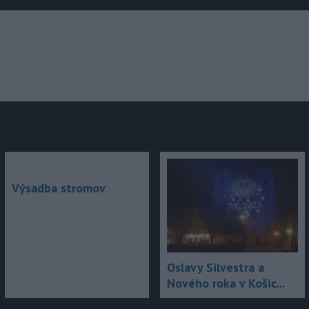
júce
Výsadba stromov
Oslavy Silvestra a
Nového roka v Košic...