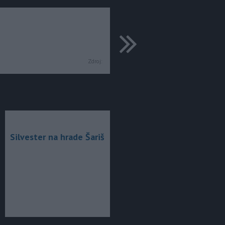
ďalšie
Zdroj:
Silvester na hrade Šariš