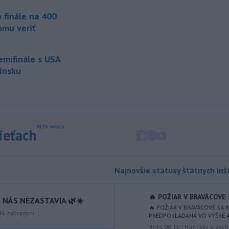
agentúry AP.
 finále na 400
-
Taliansky tenista Matteo
21:30
omu veriť
Arnaldi vypadol na turnaji ATP
Masters 1000
v Montreale už v 3.
kole dvojhry.
semifinále s USA
Fínsku
-
Pri požiari lesného porastu v
20:18
Trstíne v okrese Trnava zasahuje
takmer 50 hasičov.
-
Vláda Konžskej
20:01
demokratickej republiky (KDR) v
sieťach
piatok oznámila,
že preverí, či sa v
zásielkach oxidu kobaltnatého
vyvážaných do Číny nachádza urán.
Najnovšie statusy štátnych inšt
-
Senát Spojených štátov v
19:49
piatok schválil návrh zákona o
🔥 POŽIAR V BRAVÄCOVE S
sankciách zameraný na príjmy Ruska z
 NÁS NEZASTAVIA 🌿☀️
🔥 POŽIAR V BRAVÄCOVE SA RO
energetického sektora.
46
zobrazení
PREDPOKLADANÁ VO VÝŠKE 400 
dnes 08:18
|
Hasičský a zách
-
Slovenská polícia prispela k
16:08