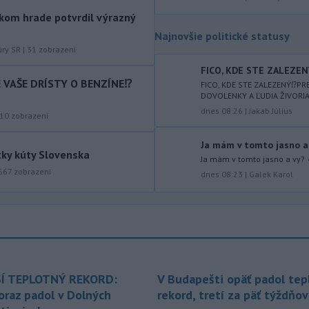
objasneniu prípadu prevádzačstva,
kom hrade potvrdil výrazný
ktorý sa podarilo ukončiť
Najnovšie politické statusy
právoplatným odsúdením páchateľa v
úry SR
|
31
zobrazení
Maďarsku.
FICO, KDE STE ZALEZEN
-
Piatkový požiar v
IE VAŠE DRÍSTY O BENZÍNE⁉️
15:21
FICO, KDE STE ZALEZENÝ⁉️P
DOVOLENKY A ĽUDIA ŽIVORIA‼️
bratislavskej rafinérii Slovnaft je
pod kontrolou.
Príčina jeho vzniku
dnes 08:26
|
Jakab Július
10
zobrazení
bude predmetom vyšetrovania. Pre
TASR to potvrdil hovorca rafinérie
Ja mám v tomto jasno a
tky kúty Slovenska
Anton Molnár.
Ja mám v tomto jasno a vy? 
667
zobrazení
dnes 08:23
|
Galek Karol
-
Ministerstvo kultúry (MK) SR
15:17
upraví verziu opatrenia o
podrobnostiach poskytovania dotácií v
pôsobnosti rezortu.
-
V bratislavskej rafinérii
14:17
Slovnaft horí uskladnený ropný
Í TEPLOTNÝ REKORD:
V Budapešti opäť padol tep
produkt.
TASR o tom informovala
rafinéria s tým, že obyvateľom nehrozí
oraz padol v Dolných
rekord, tretí za päť týždňov
nebezpečenstvo.