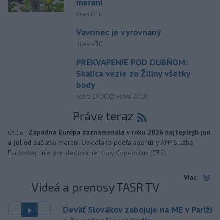
meraní
dnes 6:16
Vavrinec je vyrovnaný
dnes 5:30
PREKVAPENIE POD DUBŇOM:
Skalica vezie zo Žiliny všetky
body
aktualizované
včera 19:00
,
včera 20:10
Práve teraz
-
Západná Európa zaznamenala v roku 2026 najteplejší jún
06:16
a júl od
začiatku meraní. Uviedla to podľa agentúry AFP Služba
Európskej únie pre sledovanie klímy Copernicus (C3S).
Viac
Videá a prenosy TASR TV
Deväť Slovákov zabojuje na ME v Paríži