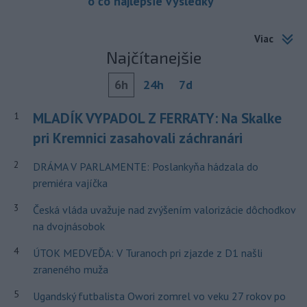
o čo najlepšie výsledky
Viac
Najčítanejšie
6h
24h
7d
MLADÍK VYPADOL Z FERRATY: Na Skalke
1
pri Kremnici zasahovali záchranári
2
DRÁMA V PARLAMENTE: Poslankyňa hádzala do
premiéra vajíčka
3
Česká vláda uvažuje nad zvýšením valorizácie dôchodkov
na dvojnásobok
4
ÚTOK MEDVEĎA: V Turanoch pri zjazde z D1 našli
zraneného muža
5
Ugandský futbalista Owori zomrel vo veku 27 rokov po