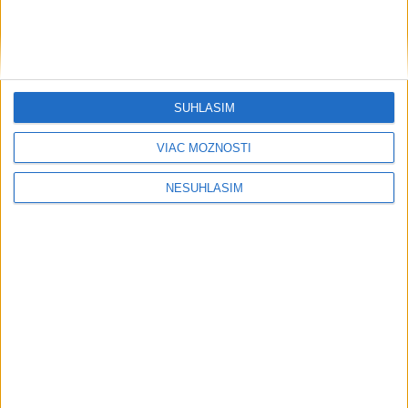
....
SÚHLASÍM
VIAC MOŽNOSTÍ
NESÚHLASÍM
....