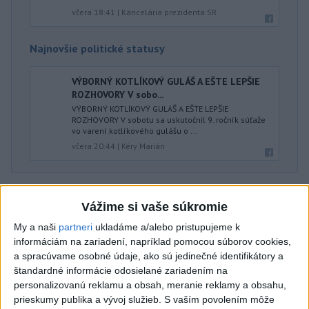
včera 18:41
|
Kancelária prezidenta SR
Najnovšie politické statusy
VÝBORNÝ KOTLÍKOVÝ GULÁŠ A EŠTE LEPŠIE
ROZHOVORY V sobo...
VÝBORNÝ KOTLÍKOVÝ GULÁŠ A EŠTE LEPŠIE
ROZHOVORY V sobotu sa uskutočnil 9. ročník súťaže
vo varení kotlíkového gulášu o ...
včera 20:44
|
Kéry Marián
Neprehliadnite
Vážime si vaše súkromie
J. Božik: Financovanie samospráv nie
My a naši
partneri
ukladáme a/alebo pristupujeme k
je ich jediný problém
informáciám na zariadení, napríklad pomocou súborov cookies,
a spracúvame osobné údaje, ako sú jedinečné identifikátory a
štandardné informácie odosielané zariadením na
OTESTUJTE SA: Rozumiete
personalizovanú reklamu a obsah, meranie reklamy a obsahu,
slovenským nárečiam? Tieto slová vás
prieskumy publika a vývoj služieb.
S vaším povolením môže
potrápia