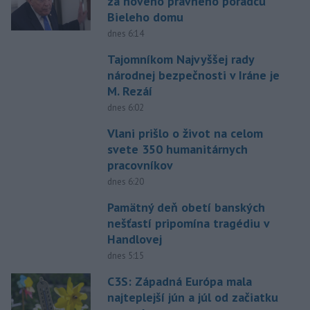
za nového právneho poradcu
Bieleho domu
dnes 6:14
Tajomníkom Najvyššej rady
národnej bezpečnosti v Iráne je
M. Rezáí
dnes 6:02
Vlani prišlo o život na celom
svete 350 humanitárnych
pracovníkov
dnes 6:20
Pamätný deň obetí banských
nešťastí pripomína tragédiu v
Handlovej
dnes 5:15
C3S: Západná Európa mala
najteplejší jún a júl od začiatku