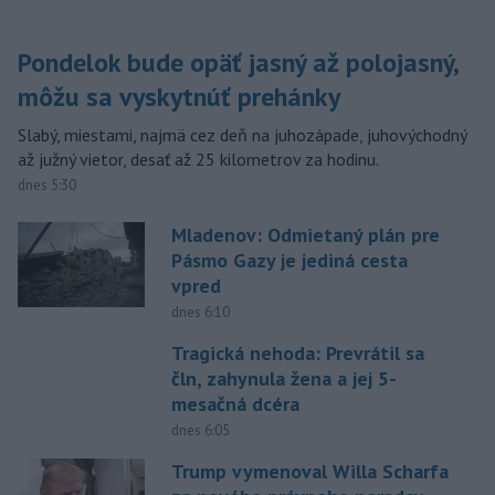
Pondelok bude opäť jasný až polojasný,
môžu sa vyskytnúť prehánky
Slabý, miestami, najmä cez deň na juhozápade, juhovýchodný
až južný vietor, desať až 25 kilometrov za hodinu.
dnes 5:30
Mladenov: Odmietaný plán pre
Pásmo Gazy je jediná cesta
vpred
dnes 6:10
Tragická nehoda: Prevrátil sa
čln, zahynula žena a jej 5-
mesačná dcéra
dnes 6:05
Trump vymenoval Willa Scharfa