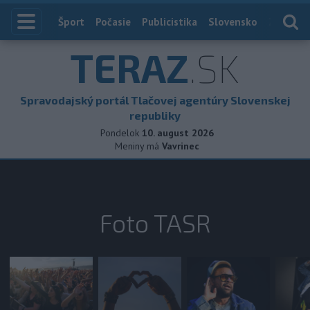
Index
Šport
Počasie
Publicistika
Slovensko
Zahranič
TERAZ
.SK
Spravodajský portál Tlačovej agentúry Slovenskej
republiky
Pondelok
10. august 2026
Meniny má
Vavrinec
Foto TASR