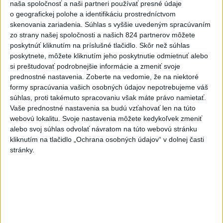
naša spoločnosť a naši partneri používať presné údaje
o geografickej polohe a identifikáciu prostredníctvom
VEĽKÁ PREDPOVEĎ POČASIA:
skenovania zariadenia. Súhlas s vyššie uvedeným spracúvaním
Extrémne horúčavy ustúpili. Alebo
zo strany našej spoločnosti a našich 824 partnerov môžete
žeby nie?
poskytnúť kliknutím na príslušné tlačidlo. Skôr než súhlas
poskytnete, môžete kliknutím jeho poskytnutie odmietnuť alebo
si preštudovať podrobnejšie informácie a zmeniť svoje
HRABKO o výhode
prednostné nastavenia.
Zoberte na vedomie, že na niektoré
Majerského:Mazurek a Laššáková majú
formy spracúvania vašich osobných údajov nepotrebujeme váš
rovnakých voličov
súhlas, proti takémuto spracovaniu však máte právo namietať.
Vaše prednostné nastavenia sa budú vzťahovať len na túto
webovú lokalitu. Svoje nastavenia môžete kedykoľvek zmeniť
Správy
alebo svoj súhlas odvolať návratom na túto webovú stránku
kliknutím na tlačidlo „Ochrana osobných údajov“ v dolnej časti
stránky.