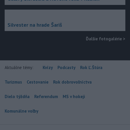
Silvester na hrade Šariš
Ďalšie fotogalérie
>
Aktuálne témy:
Kvízy
Podcasty
Rok Ľ.Štúra
Turizmus
Cestovanie
Rok dobrovoľníctva
Dielo týždňa
Referendum
MS v hokeji
Komunálne voľby