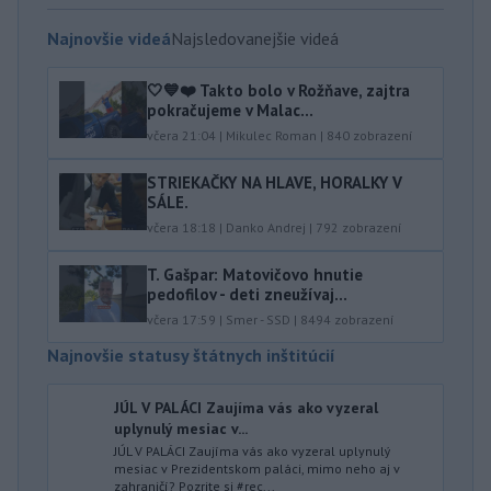
Najnovšie videá
Najsledovanejšie videá
🤍💙❤️ Takto bolo v Rožňave, zajtra
pokračujeme v Malac...
včera 21:04
|
Mikulec Roman
|
840
zobrazení
STRIEKAČKY NA HLAVE, HORALKY V
SÁLE.
včera 18:18
|
Danko Andrej
|
792
zobrazení
T. Gašpar: Matovičovo hnutie
pedofilov - deti zneužívaj...
včera 17:59
|
Smer - SSD
|
8494
zobrazení
Najnovšie statusy štátnych inštitúcií
JÚL V PALÁCI Zaujíma vás ako vyzeral
uplynulý mesiac v...
JÚL V PALÁCI Zaujíma vás ako vyzeral uplynulý
mesiac v Prezidentskom paláci, mimo neho aj v
zahraničí? Pozrite si #rec...