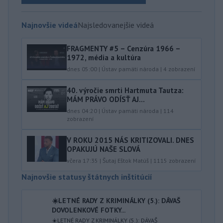
Najnovšie videá
Najsledovanejšie videá
FRAGMENTY #5 – Cenzúra 1966 –
1972, média a kultúra
dnes 05:00
|
Ústav pamäti národa
|
4
zobrazení
40.⁠ ⁠výročie smrti Hartmuta Tautza:
MÁM PRÁVO ODÍSŤ AJ...
dnes 04:20
|
Ústav pamäti národa
|
114
zobrazení
V ROKU 2015 NÁS KRITIZOVALI. DNES
OPAKUJÚ NAŠE SLOVÁ
včera 17:35
|
Šutaj Eštok Matúš
|
1115
zobrazení
Najnovšie statusy štátnych inštitúcií
☀️LETNÉ RADY Z KRIMINÁLKY (5.): DÁVAŠ
DOVOLENKOVÉ FOTKY...
☀️LETNÉ RADY Z KRIMINÁLKY (5.): DÁVAŠ