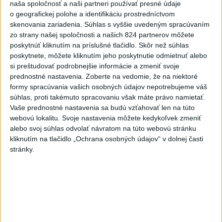
pomáhajú už aj záchranárom
naša spoločnosť a naši partneri používať presné údaje
o geografickej polohe a identifikáciu prostredníctvom
skenovania zariadenia. Súhlas s vyššie uvedeným spracúvaním
NOVÝ DOMOV: Medveď Artur z
zo strany našej spoločnosti a našich 824 partnerov môžete
košickej zoo odchádza za hranice
poskytnúť kliknutím na príslušné tlačidlo. Skôr než súhlas
poskytnete, môžete kliknutím jeho poskytnutie odmietnuť alebo
si preštudovať podrobnejšie informácie a zmeniť svoje
Orbánová telefonovala s Blanárom a
prednostné nastavenia.
Zoberte na vedomie, že na niektoré
Tarabom o pomoci na Dunaji
formy spracúvania vašich osobných údajov nepotrebujeme váš
súhlas, proti takémuto spracovaniu však máte právo namietať.
Vaše prednostné nastavenia sa budú vzťahovať len na túto
webovú lokalitu. Svoje nastavenia môžete kedykoľvek zmeniť
Správy
alebo svoj súhlas odvolať návratom na túto webovú stránku
kliknutím na tlačidlo „Ochrana osobných údajov“ v dolnej časti
stránky.