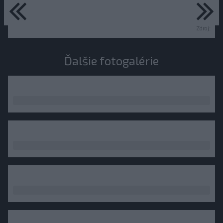
predchádzajúce
ďa
Zdroj:
Ďalšie fotogalérie