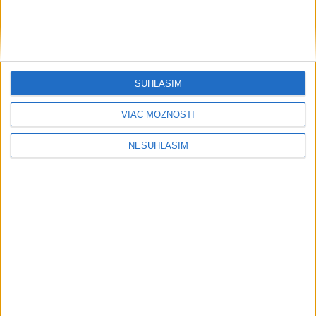
....
SÚHLASÍM
VIAC MOŽNOSTÍ
NESÚHLASÍM
....