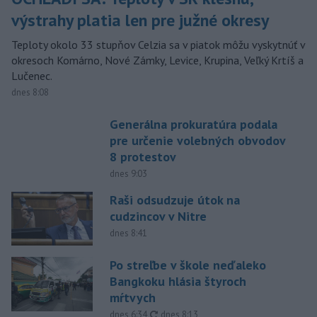
výstrahy platia len pre južné okresy
Teploty okolo 33 stupňov Celzia sa v piatok môžu vyskytnúť v
okresoch Komárno, Nové Zámky, Levice, Krupina, Veľký Krtíš a
Lučenec.
dnes 8:08
Generálna prokuratúra podala
pre určenie volebných obvodov
8 protestov
dnes 9:03
Raši odsudzuje útok na
cudzincov v Nitre
dnes 8:41
Po streľbe v škole neďaleko
Bangkoku hlásia štyroch
mŕtvych
aktualizované
dnes 6:34
,
dnes 8:13