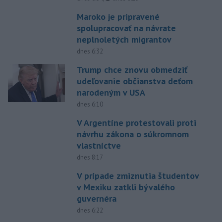
Maroko je pripravené
spolupracovať na návrate
neplnoletých migrantov
dnes 6:32
Trump chce znovu obmedziť
udeľovanie občianstva deťom
narodeným v USA
dnes 6:10
V Argentíne protestovali proti
návrhu zákona o súkromnom
vlastníctve
dnes 8:17
V prípade zmiznutia študentov
v Mexiku zatkli bývalého
guvernéra
dnes 6:22