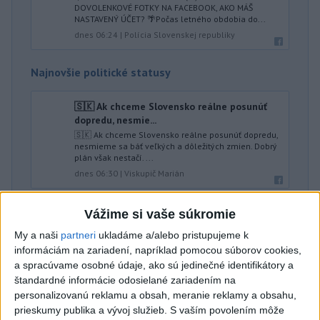
DOVOLENKOVÉ FOTKY NA FACEBOOK, AKO MÁŠ
NASTAVENÝ ÚČET? 🌴Počas letného obdobia do...
dnes 06:24
|
Polícia Slovenskej republiky
Najnovšie politické statusy
🇸🇰 Ak chceme Slovensko reálne posunúť
dopredu, nesmie...
🇸🇰 Ak chceme Slovensko reálne posunúť dopredu,
nesmieme sa báť veľkých a dôležitých zmien. Dobrý
plán však nestačí. ...
dnes 06:30
|
Viskupič Marián
Vážime si vaše súkromie
Neprehliadnite
My a naši
partneri
ukladáme a/alebo pristupujeme k
informáciám na zariadení, napríklad pomocou súborov cookies,
ĎALŠÍ TEPLOTNÝ REKORD: Tentoraz
a spracúvame osobné údaje, ako sú jedinečné identifikátory a
padol v Dolných Plachtinciach
štandardné informácie odosielané zariadením na
personalizovanú reklamu a obsah, meranie reklamy a obsahu,
VIDEO: Umelá inteligencia a robotika
prieskumy publika a vývoj služieb.
S vaším povolením môže