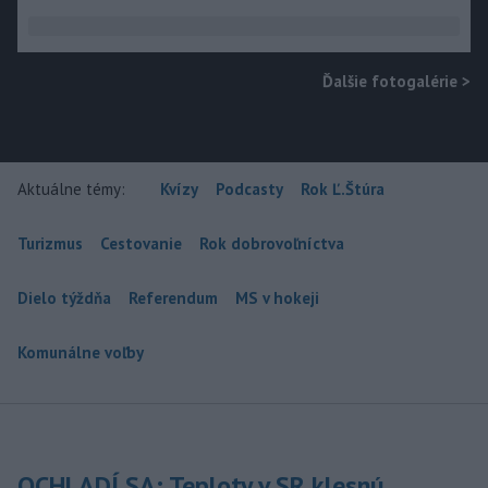
Ďalšie fotogalérie
>
Aktuálne témy:
Kvízy
Podcasty
Rok Ľ.Štúra
Turizmus
Cestovanie
Rok dobrovoľníctva
Dielo týždňa
Referendum
MS v hokeji
Komunálne voľby
OCHLADÍ SA: Teploty v SR klesnú,