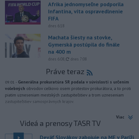
Afrika jednomyseľne podporila
Infantina, víta ospravedlnenie
FIFA
dnes 6:18
Machata šiesty na stovke,
Gymerská postúpila do finále
na 400 m
aktualizované
dnes 6:08
,
dnes 7:08
Práve teraz
-
Generálna prokuratúra SR podala v súvislosti s určením
09:01
volebných
obvodov celkovo osem protestov prokurátora, a to proti
piatim uzneseniam mestských zastupiteľstiev a trom uzneseniam
zastupiteľstiev samosprávnych krajov.
Viac
Videá a prenosy TASR TV
Deväť Slovákov zabojuje na ME v Paríži