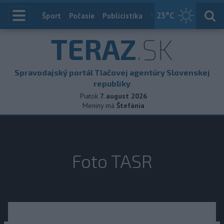
23
°C
Index
Šport
Počasie
Publicistika
Slovensko
Zahranič
TERAZ
.SK
Spravodajský portál Tlačovej agentúry Slovenskej
republiky
Piatok
7. august 2026
Meniny má
Štefánia
Foto TASR