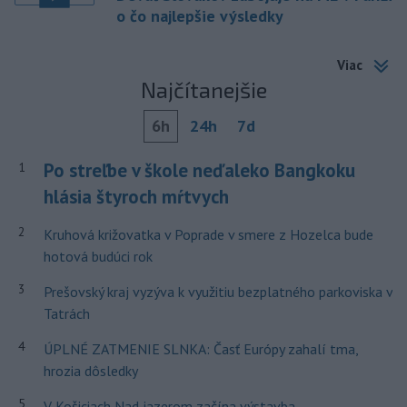
o čo najlepšie výsledky
Viac
Najčítanejšie
6h
24h
7d
Po streľbe v škole neďaleko Bangkoku
1
hlásia štyroch mŕtvych
2
Kruhová križovatka v Poprade v smere z Hozelca bude
hotová budúci rok
3
Prešovský kraj vyzýva k využitiu bezplatného parkoviska v
Tatrách
4
ÚPLNÉ ZATMENIE SLNKA: Časť Európy zahalí tma,
hrozia dôsledky
5
V Košiciach Nad jazerom začína výstavba