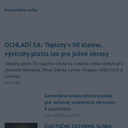
Komunálne voľby
OCHLADÍ SA: Teploty v SR klesnú,
výstrahy platia len pre južné okresy
Teploty okolo 33 stupňov Celzia sa v piatok môžu vyskytnúť v
okresoch Komárno, Nové Zámky, Levice, Krupina, Veľký Krtíš a
Lučenec.
dnes 8:08
Generálna prokuratúra podala
pre určenie volebných obvodov
8 protestov
aktualizované
dnes 9:03
,
dnes 9:55
ČIASTOČNÉ ZATMENIE SLNKA: