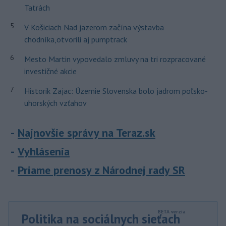
Tatrách
5
V Košiciach Nad jazerom začína výstavba
chodníka,otvorili aj pumptrack
6
Mesto Martin vypovedalo zmluvy na tri rozpracované
investičné akcie
7
Historik Zajac: Územie Slovenska bolo jadrom poľsko-
uhorských vzťahov
Najnovšie správy na Teraz.sk
Vyhlásenia
Priame prenosy z Národnej rady SR
Politika na sociálnych sieťach