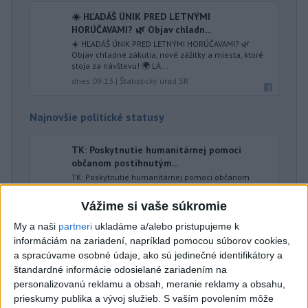
☀️ HĽADÁŠ ÚNIK PRED LETNÝMI
HORÚČAVAMI? 🌿 Objav chladn...
☀️ HĽADÁŠ ÚNIK PRED LETNÝMI HORÚČAVAMI? 🌿
Objav chladné zákutia, nové zážitky a miesta, ktoré
stoja za návštevu! 🌍 LÁ...
dnes 09:13
|
Štatistický úrad SR
Najnovšie politické statusy
TK: Poskytnutie humanitárnej pomoci
občanom postihnutým...
TK: Poskytnutie humanitárnej pomoci občanom
postihnutým búrkami a krupobitím.
dnes 09:05
|
Tomáš Erik
Vážime si vaše súkromie
My a naši
partneri
ukladáme a/alebo pristupujeme k
informáciám na zariadení, napríklad pomocou súborov cookies,
Neprehliadnite
a spracúvame osobné údaje, ako sú jedinečné identifikátory a
štandardné informácie odosielané zariadením na
ĎALŠÍ TEPLOTNÝ REKORD: Tentoraz
personalizovanú reklamu a obsah, meranie reklamy a obsahu,
padol v Dolných Plachtinciach
prieskumy publika a vývoj služieb.
S vaším povolením môže