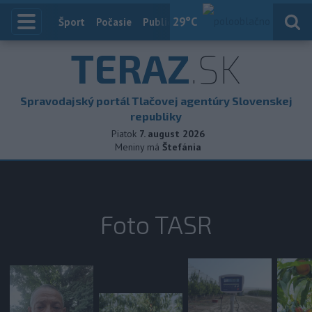
29
°C
Index
Šport
Počasie
Publicistika
Slovensko
Zahranič
TERAZ
.SK
Spravodajský portál Tlačovej agentúry Slovenskej
republiky
Piatok
7. august 2026
Meniny má
Štefánia
Foto TASR