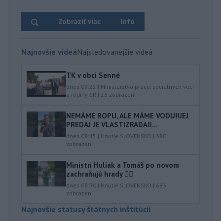
Zobraziť viac
Info
Najnovšie videá
Najsledovanejšie videá
TK v obci Senné
dnes 09:22
|
Ministerstvo práce, sociálnych vecí
a rodiny SR
|
23
zobrazení
NEMÁME ROPU, ALE MÁME VODU‼️JEJ
PREDAJ JE VLASTIZRADA‼️...
dnes 08:45
|
Hnutie SLOVENSKO
|
380
zobrazení
Ministri Huliak a Tomáš po novom
zachraňujú hrady 🤦‍♂️
dnes 08:30
|
Hnutie SLOVENSKO
|
683
zobrazení
Najnovšie statusy štátnych inštitúcií