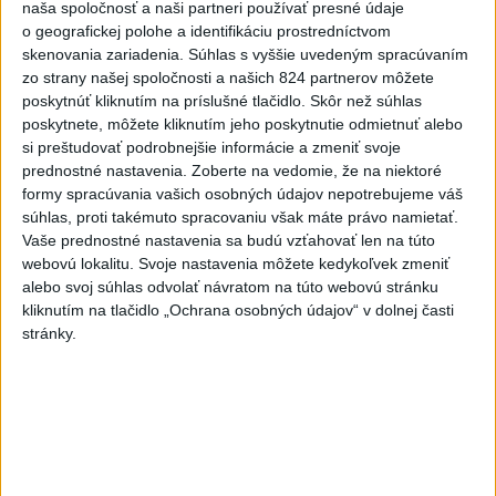
naša spoločnosť a naši partneri používať presné údaje
o geografickej polohe a identifikáciu prostredníctvom
V Budapešti opäť padol teplotný
skenovania zariadenia. Súhlas s vyššie uvedeným spracúvaním
rekord, tretí za päť týždňov
zo strany našej spoločnosti a našich 824 partnerov môžete
poskytnúť kliknutím na príslušné tlačidlo. Skôr než súhlas
poskytnete, môžete kliknutím jeho poskytnutie odmietnuť alebo
VIDEO: Umelá inteligencia a robotika
si preštudovať podrobnejšie informácie a zmeniť svoje
pomáhajú už aj záchranárom
prednostné nastavenia.
Zoberte na vedomie, že na niektoré
formy spracúvania vašich osobných údajov nepotrebujeme váš
súhlas, proti takémuto spracovaniu však máte právo namietať.
NOVÝ DOMOV: Medveď Artur z
Vaše prednostné nastavenia sa budú vzťahovať len na túto
košickej zoo odchádza za hranice
webovú lokalitu. Svoje nastavenia môžete kedykoľvek zmeniť
alebo svoj súhlas odvolať návratom na túto webovú stránku
kliknutím na tlačidlo „Ochrana osobných údajov“ v dolnej časti
stránky.
Správy