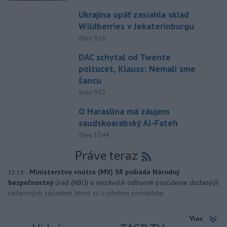
Ukrajina opäť zasiahla sklad
Wildberries v Jekaterinburgu
dnes 9:16
DAC schytal od Twente
poltucet, Klauss: Nemali sme
šancu
dnes 9:52
O Haraslína má záujem
saudskoarabský Al-Fateh
dnes 10:44
Práve teraz
-
Ministerstvo vnútra (MV) SR požiada Národný
11:18
bezpečnostný
úrad (NBÚ) o nezávislé odborné posúdenie dodaných
radarových zariadení, ktoré sú v pilotnej prevádzke.
Viac