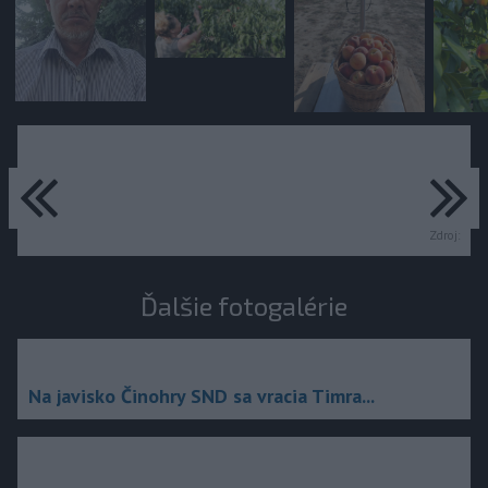
predchádzajúce
ďa
Zdroj:
Ďalšie fotogalérie
Na javisko Činohry SND sa vracia Timra...