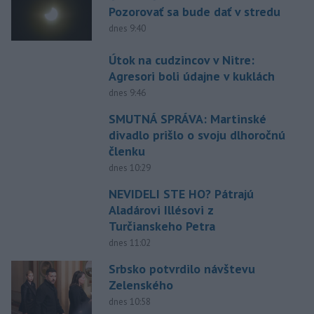
Pozorovať sa bude dať v stredu
dnes 9:40
Útok na cudzincov v Nitre:
Agresori boli údajne v kuklách
dnes 9:46
SMUTNÁ SPRÁVA: Martinské
divadlo prišlo o svoju dlhoročnú
členku
dnes 10:29
NEVIDELI STE HO? Pátrajú
Aladárovi Illésovi z
Turčianskeho Petra
dnes 11:02
Srbsko potvrdilo návštevu
Zelenského
dnes 10:58