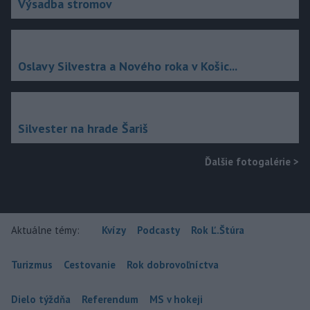
Výsadba stromov
Oslavy Silvestra a Nového roka v Košic...
Silvester na hrade Šariš
Ďalšie fotogalérie
>
Aktuálne témy:
Kvízy
Podcasty
Rok Ľ.Štúra
Turizmus
Cestovanie
Rok dobrovoľníctva
Dielo týždňa
Referendum
MS v hokeji