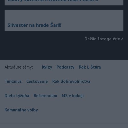
Silvester na hrade Šariš
Ďalšie fotogalérie
>
Aktuálne témy:
Kvízy
Podcasty
Rok Ľ.Štúra
Turizmus
Cestovanie
Rok dobrovoľníctva
Dielo týždňa
Referendum
MS v hokeji
Komunálne voľby