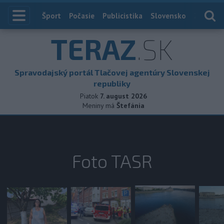
Index
Šport
Počasie
Publicistika
Slovensko
Zahranič
TERAZ
.SK
Spravodajský portál Tlačovej agentúry Slovenskej
republiky
Piatok
7. august 2026
Meniny má
Štefánia
Foto TASR