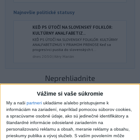
Najnovšie politické statusy
KEĎ PS ÚTOČÍ NA SLOVENSKÝ FOLKLÓR:
KULTÚRNY ANALFABETIZ...
KEĎ PS ÚTOČÍ NA SLOVENSKÝ FOLKLÓR: KULTÚRNY
ANALFABETIZMUS V PRIAMOM PRENOSE Keď sa
progresívci pustia do slovenských t...
dnes 20:50
|
Kéry Marián
Neprehliadnite
ČIASTOČNÉ ZATMENIE SLNKA:
Vážime si vaše súkromie
Pozorovať sa bude dať v stredu
My a naši
partneri
ukladáme a/alebo pristupujeme k
informáciám na zariadení, napríklad pomocou súborov cookies,
a spracúvame osobné údaje, ako sú jedinečné identifikátory a
ĎALŠÍ TEPLOTNÝ REKORD: Tentoraz
štandardné informácie odosielané zariadením na
padol v Dolných Plachtinciach
personalizovanú reklamu a obsah, meranie reklamy a obsahu,
prieskumy publika a vývoj služieb.
S vaším povolením môže