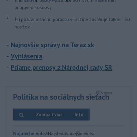
Fridrichová: Školy vyučujúce po novom musia mať
pripravené osnovy
7
Pri požiari lesného porastu v Trstíne zasahuje takmer 50
hasičov
Najnovšie správy na Teraz.sk
Vyhlásenia
Priame prenosy z Národnej rady SR
Politika na sociálnych sieťach
Zobraziť viac
Info
Najnovšie videá
Najsledovanejšie videá