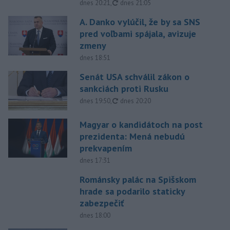
aktualizované
dnes 20:21
,
dnes 21:05
A. Danko vylúčil, že by sa SNS
pred voľbami spájala, avizuje
zmeny
dnes 18:51
Senát USA schválil zákon o
sankciách proti Rusku
aktualizované
dnes 19:50
,
dnes 20:20
Magyar o kandidátoch na post
prezidenta: Mená nebudú
prekvapením
dnes 17:31
Románsky palác na Spišskom
hrade sa podarilo staticky
zabezpečiť
dnes 18:00