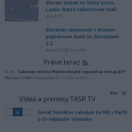
Slováci získali vo Vichy bronz,
Lacko: Rastú talentovaní hráči
dnes 15:51
Slovenky remizovali v druhom
prípravnom dueli so Slovinkami
2:2
aktualizované
dnes 17:13
,
dnes 19:45
Práve teraz
-
Taliansky tenista Matteo Arnaldi vypadol na turnaji ATP
21:30
Masters 1000
v Montreale už v 3. kole dvojhry.
Viac
Videá a prenosy TASR TV
Deväť Slovákov zabojuje na ME v Paríži
o čo najlepšie výsledky