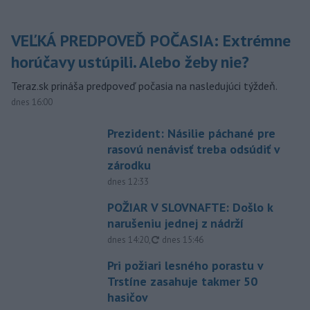
VEĽKÁ PREDPOVEĎ POČASIA: Extrémne
horúčavy ustúpili. Alebo žeby nie?
Teraz.sk prináša predpoveď počasia na nasledujúci týždeň.
dnes 16:00
Prezident: Násilie páchané pre
rasovú nenávisť treba odsúdiť v
zárodku
dnes 12:33
POŽIAR V SLOVNAFTE: Došlo k
narušeniu jednej z nádrží
aktualizované
dnes 14:20
,
dnes 15:46
Pri požiari lesného porastu v
Trstíne zasahuje takmer 50
hasičov