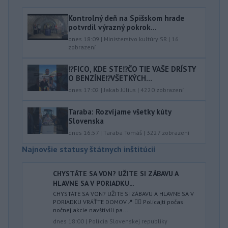
Kontrolný deň na Spišskom hrade
potvrdil výrazný pokrok...
dnes 18:09
|
Ministerstvo kultúry SR
|
16
zobrazení
⁉️FICO, KDE STE⁉️ČO TIE VAŠE DRÍSTY
O BENZÍNE⁉️VŠETKÝCH...
dnes 17:02
|
Jakab Július
|
4220
zobrazení
Taraba: Rozvíjame všetky kúty
Slovenska
dnes 16:57
|
Taraba Tomáš
|
3227
zobrazení
Najnovšie statusy štátnych inštitúcií
CHYSTÁTE SA VON? UŽITE SI ZÁBAVU A
HLAVNE SA V PORIADKU...
CHYSTÁTE SA VON? UŽITE SI ZÁBAVU A HLAVNE SA V
PORIADKU VRÁŤTE DOMOV📍 👮‍♂️ Policajti počas
nočnej akcie navštívili pa...
dnes 18:00
|
Polícia Slovenskej republiky