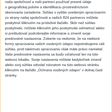
V Budapešti opäť padol teplotný
naša spoločnosť a naši partneri používať presné údaje
rekord, tretí za päť týždňov
o geografickej polohe a identifikáciu prostredníctvom
skenovania zariadenia. Súhlas s vyššie uvedeným spracúvaním
zo strany našej spoločnosti a našich 824 partnerov môžete
VIDEO: Umelá inteligencia a robotika
poskytnúť kliknutím na príslušné tlačidlo. Skôr než súhlas
pomáhajú už aj záchranárom
poskytnete, môžete kliknutím jeho poskytnutie odmietnuť alebo
si preštudovať podrobnejšie informácie a zmeniť svoje
prednostné nastavenia.
Zoberte na vedomie, že na niektoré
formy spracúvania vašich osobných údajov nepotrebujeme váš
Správy
súhlas, proti takémuto spracovaniu však máte právo namietať.
Vaše prednostné nastavenia sa budú vzťahovať len na túto
webovú lokalitu. Svoje nastavenia môžete kedykoľvek zmeniť
alebo svoj súhlas odvolať návratom na túto webovú stránku
kliknutím na tlačidlo „Ochrana osobných údajov“ v dolnej časti
stránky.