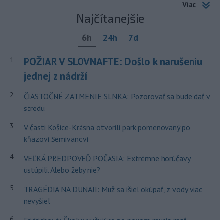
Viac
Najčítanejšie
6h
24h
7d
POŽIAR V SLOVNAFTE: Došlo k narušeniu
1
jednej z nádrží
2
ČIASTOČNÉ ZATMENIE SLNKA: Pozorovať sa bude dať v
stredu
3
V časti Košice-Krásna otvorili park pomenovaný po
kňazovi Semivanovi
4
VEĽKÁ PREDPOVEĎ POČASIA: Extrémne horúčavy
ustúpili. Alebo žeby nie?
5
TRAGÉDIA NA DUNAJI: Muž sa išiel okúpať, z vody viac
nevyšiel
6