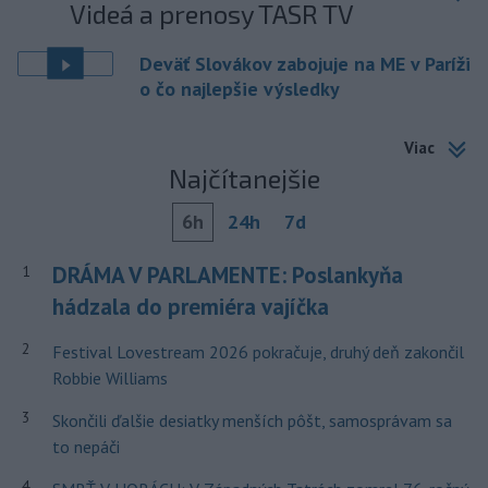
Videá a prenosy TASR TV
Deväť Slovákov zabojuje na ME v Paríži
o čo najlepšie výsledky
Viac
Najčítanejšie
6h
24h
7d
DRÁMA V PARLAMENTE: Poslankyňa
1
hádzala do premiéra vajíčka
2
Festival Lovestream 2026 pokračuje, druhý deň zakončil
Robbie Williams
3
Skončili ďalšie desiatky menších pôšt, samosprávam sa
to nepáči
4