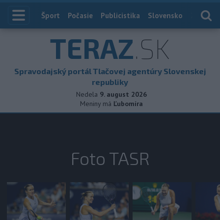
Index
Šport
Počasie
Publicistika
Slovensko
Zahranič
TERAZ
.SK
Spravodajský portál Tlačovej agentúry Slovenskej
republiky
Nedela
9. august 2026
Meniny má
Ľubomíra
Foto TASR