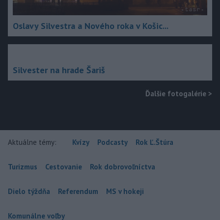
Oslavy Silvestra a Nového roka v Košic...
Silvester na hrade Šariš
Ďalšie fotogalérie
>
Aktuálne témy:
Kvízy
Podcasty
Rok Ľ.Štúra
Turizmus
Cestovanie
Rok dobrovoľníctva
Dielo týždňa
Referendum
MS v hokeji
Komunálne voľby