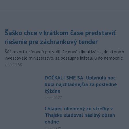
Šaško chce v krátkom čase predstaviť
riešenie pre záchrankový tender
Šéf rezortu zároveň potvrdil, že nové klimatizácie, do ktorých
investovalo ministerstvo, sa postupne inštalujú do nemocníc.
dnes 11:58
DOČKALI SME SA: Uplynulá noc
bola najchladnejšia za posledné
týždne
dnes 10:27
Chlapec obvinený zo streľby v
Thajsku sledoval násilný obsah
online
dnes 12:01