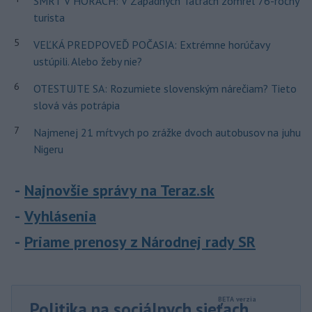
SMRŤ V HORÁCH: V Západných Tatrách zomrel 76-ročný
turista
5
VEĽKÁ PREDPOVEĎ POČASIA: Extrémne horúčavy
ustúpili. Alebo žeby nie?
6
OTESTUJTE SA: Rozumiete slovenským nárečiam? Tieto
slová vás potrápia
7
Najmenej 21 mŕtvych po zrážke dvoch autobusov na juhu
Nigeru
Najnovšie správy na Teraz.sk
Vyhlásenia
Priame prenosy z Národnej rady SR
Politika na sociálnych sieťach