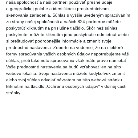
naša spoločnosť a naši partneri používať presné údaje
TOTO JE DOBRÁ HANBA!🤦‍♂️ ODVIAZAL SA ZA
o geografickej polohe a identifikáciu prostredníctvom
VOLANTOM, TER...
skenovania zariadenia. Súhlas s vyššie uvedeným spracúvaním
TOTO JE DOBRÁ HANBA!🤦‍♂️ ODVIAZAL SA ZA
zo strany našej spoločnosti a našich 824 partnerov môžete
VOLANTOM, TERAZ ČELÍ OBVINENIU
poskytnúť kliknutím na príslušné tlačidlo. Skôr než súhlas
dnes 10:29
|
Polícia Slovenskej republiky
poskytnete, môžete kliknutím jeho poskytnutie odmietnuť alebo
si preštudovať podrobnejšie informácie a zmeniť svoje
Najnovšie politické statusy
prednostné nastavenia.
Zoberte na vedomie, že na niektoré
formy spracúvania vašich osobných údajov nepotrebujeme váš
súhlas, proti takémuto spracovaniu však máte právo namietať.
Erik Tomáš KEBY SAS EŠTE HOVORILA O
ZNIŽOVANÍ DANI A OD...
Vaše prednostné nastavenia sa budú vzťahovať len na túto
Erik Tomáš KEBY SAS EŠTE HOVORILA O ZNIŽOVANÍ
webovú lokalitu. Svoje nastavenia môžete kedykoľvek zmeniť
DANI A ODVODOV, TAK SI POZRITE TOTO…😇🙈😂
alebo svoj súhlas odvolať návratom na túto webovú stránku
dnes 10:39
|
HLAS - sociálna demokracia
kliknutím na tlačidlo „Ochrana osobných údajov“ v dolnej časti
stránky.
Neprehliadnite
J. Božik: Financovanie samospráv nie
je ich jediný problém