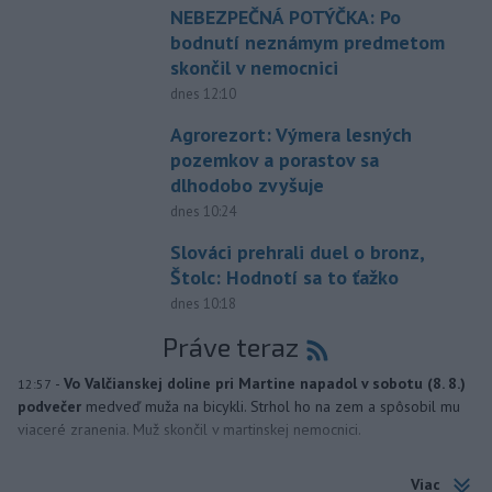
NEBEZPEČNÁ POTÝČKA: Po
bodnutí neznámym predmetom
skončil v nemocnici
dnes 12:10
Agrorezort: Výmera lesných
pozemkov a porastov sa
dlhodobo zvyšuje
dnes 10:24
Slováci prehrali duel o bronz,
Štolc: Hodnotí sa to ťažko
dnes 10:18
Práve teraz
-
Vo Valčianskej doline pri Martine napadol v sobotu (8. 8.)
12:57
podvečer
medveď muža na bicykli. Strhol ho na zem a spôsobil mu
viaceré zranenia. Muž skončil v martinskej nemocnici.
Viac