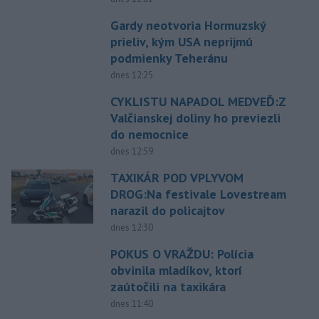
Gardy neotvoria Hormuzský
prieliv, kým USA neprijmú
podmienky Teheránu
dnes 12:25
CYKLISTU NAPADOL MEDVEĎ:Z
Valčianskej doliny ho previezli
do nemocnice
dnes 12:59
TAXIKÁR POD VPLYVOM
DROG:Na festivale Lovestream
narazil do policajtov
dnes 12:30
POKUS O VRAŽDU: Polícia
obvinila mladíkov, ktorí
zaútočili na taxikára
dnes 11:40