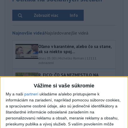
Zobraziť viac
Info
Najnovšie videá
Najsledovanejšie videá
Oľano v karanténe, alebo čo sa stane,
ak sa niekto spoj...
dnes 05:00
|
Michelko Roman
|
12111
zobrazení
R. FICO: ČO SA NEZMESTILO NA
TLAČOVKU LXV.
Vážime si vaše súkromie
včera 18:24
|
Smer - SSD
|
24299
zobrazení
My a naši
partneri
ukladáme a/alebo pristupujeme k
T. Gašpar: Kto odstrihol lacné energie
informáciám na zariadení, napríklad pomocou súborov cookies,
z východu? Isto ...
a spracúvame osobné údaje, ako sú jedinečné identifikátory a
včera 17:56
|
Smer - SSD
|
14956
zobrazení
štandardné informácie odosielané zariadením na
personalizovanú reklamu a obsah, meranie reklamy a obsahu,
Najnovšie statusy štátnych inštitúcií
prieskumy publika a vývoj služieb.
S vaším povolením môže