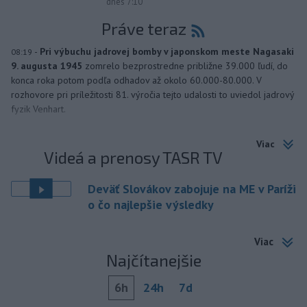
dnes 7:10
Práve teraz
-
Pri výbuchu jadrovej bomby v japonskom meste Nagasaki
08:19
9. augusta 1945
zomrelo bezprostredne približne 39.000 ľudí, do
konca roka potom podľa odhadov až okolo 60.000-80.000. V
rozhovore pri príležitosti 81. výročia tejto udalosti to uviedol jadrový
fyzik Venhart.
Viac
Videá a prenosy TASR TV
Deväť Slovákov zabojuje na ME v Paríži
o čo najlepšie výsledky
Viac
Najčítanejšie
6h
24h
7d