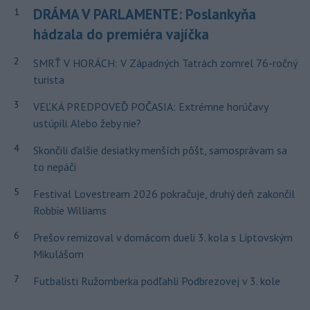
DRÁMA V PARLAMENTE: Poslankyňa
1
hádzala do premiéra vajíčka
2
SMRŤ V HORÁCH: V Západných Tatrách zomrel 76-ročný
turista
3
VEĽKÁ PREDPOVEĎ POČASIA: Extrémne horúčavy
ustúpili. Alebo žeby nie?
4
Skončili ďalšie desiatky menších pôšt, samosprávam sa
to nepáči
5
Festival Lovestream 2026 pokračuje, druhý deň zakončil
Robbie Williams
6
Prešov remizoval v domácom dueli 3. kola s Liptovským
Mikulášom
7
Futbalisti Ružomberka podľahli Podbrezovej v 3. kole