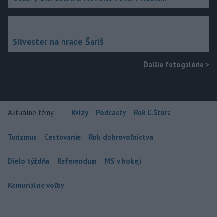
Silvester na hrade Šariš
Ďalšie fotogalérie
>
Aktuálne témy:
Kvízy
Podcasty
Rok Ľ.Štúra
Turizmus
Cestovanie
Rok dobrovoľníctva
Dielo týždňa
Referendum
MS v hokeji
Komunálne voľby