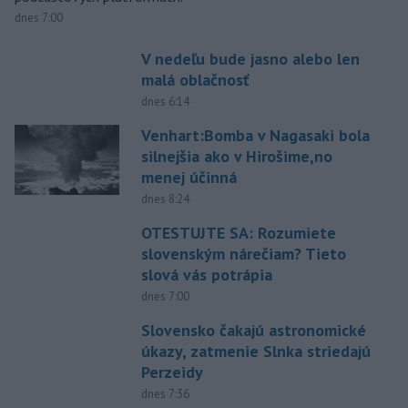
dnes 7:00
V nedeľu bude jasno alebo len
malá oblačnosť
dnes 6:14
Venhart:Bomba v Nagasaki bola
silnejšia ako v Hirošime,no
menej účinná
dnes 8:24
OTESTUJTE SA: Rozumiete
slovenským nárečiam? Tieto
slová vás potrápia
dnes 7:00
Slovensko čakajú astronomické
úkazy, zatmenie Slnka striedajú
Perzeidy
dnes 7:36