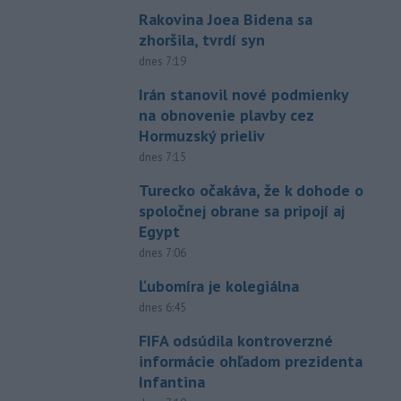
Rakovina Joea Bidena sa
zhoršila, tvrdí syn
dnes 7:19
Irán stanovil nové podmienky
na obnovenie plavby cez
Hormuzský prieliv
dnes 7:15
Turecko očakáva, že k dohode o
spoločnej obrane sa pripojí aj
Egypt
dnes 7:06
Ľubomíra je kolegiálna
dnes 6:45
FIFA odsúdila kontroverzné
informácie ohľadom prezidenta
Infantina