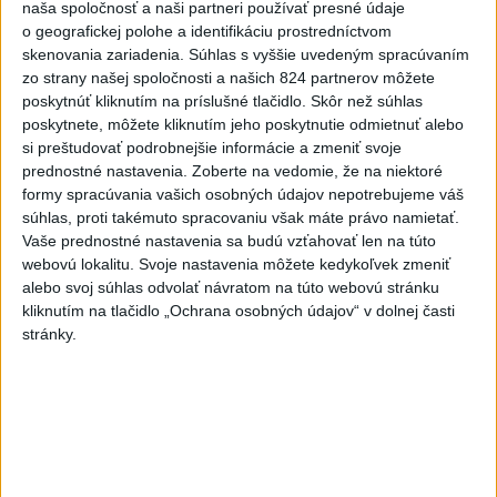
naša spoločnosť a naši partneri používať presné údaje
parlamentom by m...
o geografickej polohe a identifikáciu prostredníctvom
dnes 06:01
|
Hlina Alojz
skenovania zariadenia. Súhlas s vyššie uvedeným spracúvaním
zo strany našej spoločnosti a našich 824 partnerov môžete
poskytnúť kliknutím na príslušné tlačidlo. Skôr než súhlas
Neprehliadnite
poskytnete, môžete kliknutím jeho poskytnutie odmietnuť alebo
si preštudovať podrobnejšie informácie a zmeniť svoje
VEĽKÁ PREDPOVEĎ POČASIA:
prednostné nastavenia.
Zoberte na vedomie, že na niektoré
Extrémne horúčavy ustúpili. Alebo
formy spracúvania vašich osobných údajov nepotrebujeme váš
súhlas, proti takémuto spracovaniu však máte právo namietať.
žeby nie?
Vaše prednostné nastavenia sa budú vzťahovať len na túto
webovú lokalitu. Svoje nastavenia môžete kedykoľvek zmeniť
HRABKO o výhode
alebo svoj súhlas odvolať návratom na túto webovú stránku
Majerského:Mazurek a Laššáková majú
kliknutím na tlačidlo „Ochrana osobných údajov“ v dolnej časti
rovnakých voličov
stránky.
ČIASTOČNÉ ZATMENIE SLNKA:
Pozorovať sa bude dať v stredu
ĎALŠÍ TEPLOTNÝ REKORD: Tentoraz
padol v Dolných Plachtinciach