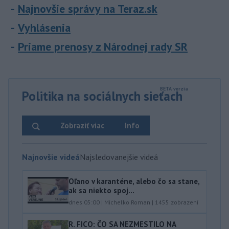
Najnovšie správy na Teraz.sk
Vyhlásenia
Priame prenosy z Národnej rady SR
Politika na sociálnych sieťach
Zobraziť viac
Info
Najnovšie videá
Najsledovanejšie videá
Oľano v karanténe, alebo čo sa stane,
ak sa niekto spoj...
dnes 05:00
|
Michelko Roman
|
1455
zobrazení
R. FICO: ČO SA NEZMESTILO NA