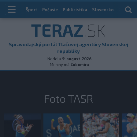
Index
Šport
Počasie
Publicistika
Slovensko
Zahranič
TERAZ
.SK
Spravodajský portál Tlačovej agentúry Slovenskej
republiky
Nedela
9. august 2026
Meniny má
Ľubomíra
Foto TASR