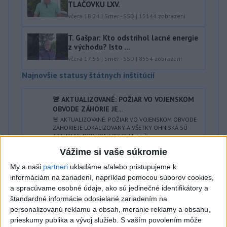
TLAČOVKU LXV.
včera 18:24
|
Smer - SSD
|
15144
zobrazení
T. Gašpar: Kto odstrihol lacné energie
z východu? Isto ...
včera 17:56
|
Smer - SSD
|
8554
zobrazení
Najnovšie statusy štátnych inštitúcií
🚨 AKTUALIZOVANÉ: POŽIAR VO VOJENSKOM
OBVODE ZÁHORIE JE...
🚨 AKTUALIZOVANÉ: POŽIAR VO VOJENSKOM OBVODE
ZÁHORIE JE LOKALIZOVANÝ A VŠETKY OHNISKÁ SÚ
AKTUÁLNE POD KONTROLOU Hasiči ...
včera 20:10
|
Ministerstvo vnútra SR
Vážime si vaše súkromie
My a naši
partneri
ukladáme a/alebo pristupujeme k
Najnovšie politické statusy
informáciám na zariadení, napríklad pomocou súborov cookies,
a spracúvame osobné údaje, ako sú jedinečné identifikátory a
🔹 Vzťah ku krajine sa dá zdokumentovať aj
štandardné informácie odosielané zariadením na
vzťahom k na...
personalizovanú reklamu a obsah, meranie reklamy a obsahu,
🔹 Vzťah ku krajine sa dá zdokumentovať aj vzťahom
prieskumy publika a vývoj služieb.
S vaším povolením môže
k našej vlajke. Vztyčovanie a zvesovanie vlajky pred