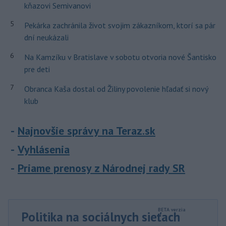
kňazovi Semivanovi
5
Pekárka zachránila život svojim zákazníkom, ktorí sa pár
dní neukázali
6
Na Kamzíku v Bratislave v sobotu otvoria nové Šantisko
pre deti
7
Obranca Kaša dostal od Žiliny povolenie hľadať si nový
klub
Najnovšie správy na Teraz.sk
Vyhlásenia
Priame prenosy z Národnej rady SR
Politika na sociálnych sieťach