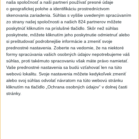
rovnakých voličov
naša spoločnosť a naši partneri používať presné údaje
o geografickej polohe a identifikáciu prostredníctvom
skenovania zariadenia. Súhlas s vyššie uvedeným spracúvaním
ČIASTOČNÉ ZATMENIE SLNKA:
zo strany našej spoločnosti a našich 824 partnerov môžete
Pozorovať sa bude dať v stredu
poskytnúť kliknutím na príslušné tlačidlo. Skôr než súhlas
poskytnete, môžete kliknutím jeho poskytnutie odmietnuť alebo
si preštudovať podrobnejšie informácie a zmeniť svoje
ĎALŠÍ TEPLOTNÝ REKORD: Tentoraz
prednostné nastavenia.
Zoberte na vedomie, že na niektoré
padol v Dolných Plachtinciach
formy spracúvania vašich osobných údajov nepotrebujeme váš
súhlas, proti takémuto spracovaniu však máte právo namietať.
Vaše prednostné nastavenia sa budú vzťahovať len na túto
V Budapešti opäť padol teplotný
webovú lokalitu. Svoje nastavenia môžete kedykoľvek zmeniť
rekord, tretí za päť týždňov
alebo svoj súhlas odvolať návratom na túto webovú stránku
kliknutím na tlačidlo „Ochrana osobných údajov“ v dolnej časti
stránky.
Správy
Od septembra sa AI gramotnosť stane