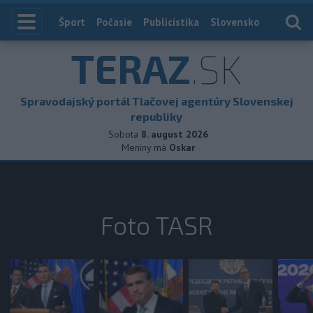
Index
Šport
Počasie
Publicistika
Slovensko
Zahranič
TERAZ
.SK
Spravodajský portál Tlačovej agentúry Slovenskej
republiky
Sobota
8. august 2026
Meniny má
Oskar
Foto TASR