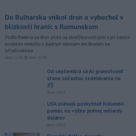
Do Bulharska vnikol dron a vybuchol v
blízkosti hraníc s Rumunskom
Podľa Radeva sa dron zrútil na slnečnicovom poli a pri tomto
incidente nedošlo k žiadnym obetiam ani škodám na
infraštruktúre.
aktualizované
dnes 12:45
,
dnes 13:45
Od septembra sa AI gramotnosť
stane súčasťou vzdelávania na
ZŠ
dnes 10:53
USA plánujú poskytnúť Kolumbii
pomoc vo výške jednej miliardy
dolárov
dnes 10:02