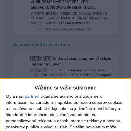
🎶 PRIPOMEŇME SI VEČER, KEĎ
GRASALKOVIČOVU ZÁHRADU ROZO...
🎶 PRIPOMEŇME SI VEČER, KEĎ GRASALKOVIČOVU
ZÁHRADU ROZOZVUČALA HUDBA Grasalkovičova
záhrada sa minulý rok na jeden veče...
dnes 10:54
|
Kancelária prezidenta SR
Najnovšie politické statusy
🇮🇳🤝🇸🇰 Tento status venujem všetkým
Indom na Sloven...
🇮🇳🤝🇸🇰 Tento status venujem všetkým Indom na
Slovensku. Ste u nás druhá najpočetnejšia skupina
pracovníkov z krajín ...
dnes 10:38
|
Karvašová Ľubica
Vážime si vaše súkromie
My a naši
partneri
ukladáme a/alebo pristupujeme k
informáciám na zariadení, napríklad pomocou súborov cookies,
Neprehliadnite
a spracúvame osobné údaje, ako sú jedinečné identifikátory a
štandardné informácie odosielané zariadením na
HRABKO o výhode
personalizovanú reklamu a obsah, meranie reklamy a obsahu,
Majerského:Mazurek a Laššáková majú
prieskumy publika a vývoj služieb.
S vaším povolením môže