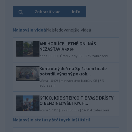
Zobraziť viac
Info
Najnovšie videá
Najsledovanejšie videá
ANI HORÚCE LETNÉ DNI NÁS
NEZASTAVIA 🌿☀️
dnes 06:00
|
Úrad vlády SR
|
379
zobrazení
Kontrolný deň na Spišskom hrade
potvrdil výrazný pokrok...
včera 18:09
|
Ministerstvo kultúry SR
|
53
zobrazení
⁉️FICO, KDE STE⁉️ČO TIE VAŠE DRÍSTY
O BENZÍNE⁉️VŠETKÝCH...
včera 17:02
|
Jakab Július
|
16314
zobrazení
Najnovšie statusy štátnych inštitúcií