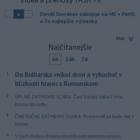
Deväť Slovákov zabojuje na ME v Paríži
o čo najlepšie výsledky
Viac
Najčítanejšie
6h
24h
7d
Do Bulharska vnikol dron a vybuchol v
1
blízkosti hraníc s Rumunskom
2
ÚPLNÉ ZATMENIE SLNKA: Časť Európy zahalí tma,
hrozia dôsledky
3
ČIASTOČNÉ ZATMENIE SLNKA: Pozorovať sa bude dať v
stredu
4
V časti Košice-Krásna otvorili park pomenovaný po