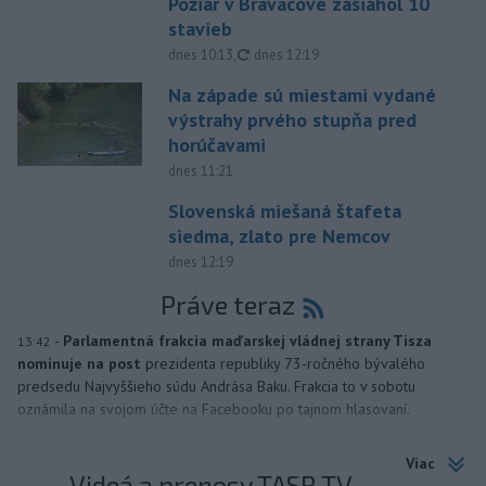
Požiar v Braväcove zasiahol 10
stavieb
aktualizované
dnes 10:13
,
dnes 12:19
Na západe sú miestami vydané
výstrahy prvého stupňa pred
horúčavami
dnes 11:21
Slovenská miešaná štafeta
siedma, zlato pre Nemcov
dnes 12:19
Práve teraz
-
Parlamentná frakcia maďarskej vládnej strany Tisza
13:42
nominuje na post
prezidenta republiky 73-ročného bývalého
predsedu Najvyššieho súdu Andrása Baku. Frakcia to v sobotu
oznámila na svojom účte na Facebooku po tajnom hlasovaní.
Viac
Videá a prenosy TASR TV