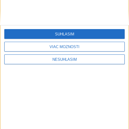
SÚHLASÍM
VIAC MOŽNOSTÍ
NESÚHLASÍM
....