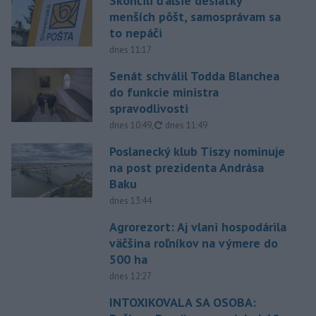
Skončili ďalšie desiatky
menších pôšt, samosprávam sa
to nepáči
dnes 11:17
Senát schválil Todda Blanchea
do funkcie ministra
spravodlivosti
aktualizované
dnes 10:49
,
dnes 11:49
Poslanecký klub Tiszy nominuje
na post prezidenta Andrása
Baku
dnes 13:44
Agrorezort: Aj vlani hospodárila
väčšina roľníkov na výmere do
500 ha
dnes 12:27
INTOXIKOVALA SA OSOBA: