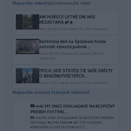
Najnovšie videá
Najsledovanejšie videá
ANI HORÚCE LETNÉ DNI NÁS
NEZASTAVIA 🌿☀️
dnes 06:00
|
Úrad vlády SR
|
339
zobrazení
Kontrolný deň na Spišskom hrade
potvrdil výrazný pokrok...
včera 18:09
|
Ministerstvo kultúry SR
|
44
zobrazení
⁉️FICO, KDE STE⁉️ČO TIE VAŠE DRÍSTY
O BENZÍNE⁉️VŠETKÝCH...
včera 17:02
|
Jakab Július
|
15324
zobrazení
Najnovšie statusy štátnych inštitúcií
🚒 👀AJ MY DNES DOHLIADAME NA BEZPEČNÝ
PRIEBEH FESTIVAL...
🚒 👀AJ MY DNES DOHLIADAME NA BEZPEČNÝ PRIEBEH
FESTIVALU ♥️LOVESTREAM♥️ ABY STE SI HUDBU,
ATMOSFÉRU A CELÝ FESTIVALOVÝ Z...