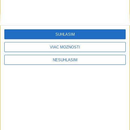
dnes 6:55
Na západe sú miestami vydané
výstrahy prvého stupňa pred
horúčavami
SÚHLASÍM
dnes 11:21
VIAC MOŽNOSTÍ
Na juhu západného Slovenska treba
NESÚHLASÍM
počítať s vysokými teplotami
včera 19:36
Rimavskú Sobotu a okolie zasiahla
silná búrka, padali stromy
včera 17:47