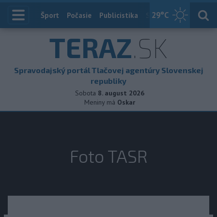
29
°C
Index
Šport
Počasie
Publicistika
Slovensko
Zahranič
TERAZ
.SK
Spravodajský portál Tlačovej agentúry Slovenskej
republiky
Sobota
8. august 2026
Meniny má
Oskar
Foto TASR