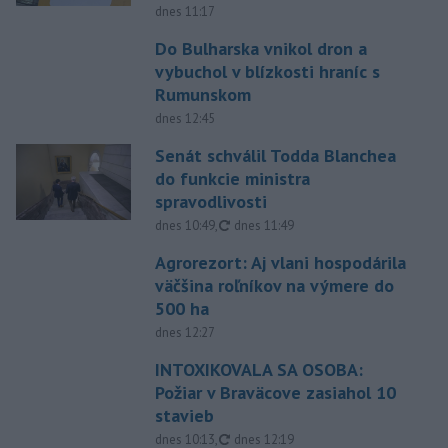
dnes 11:17
Do Bulharska vnikol dron a
vybuchol v blízkosti hraníc s
Rumunskom
dnes 12:45
Senát schválil Todda Blanchea
do funkcie ministra
spravodlivosti
aktualizované
dnes 10:49
,
dnes 11:49
Agrorezort: Aj vlani hospodárila
väčšina roľníkov na výmere do
500 ha
dnes 12:27
INTOXIKOVALA SA OSOBA:
Požiar v Braväcove zasiahol 10
stavieb
aktualizované
dnes 10:13
,
dnes 12:19