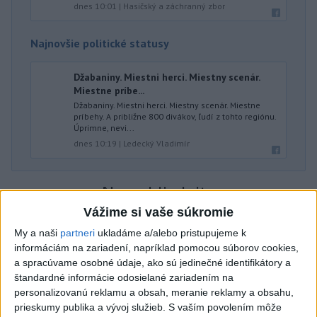
dnes 10:01
|
Hasičský a záchranný zbor
Najnovšie politické statusy
Džabaniny. Miestni herci. Miestny scenár.
Miestne príbe...
Džabaniny. Miestni herci. Miestny scenár. Miestne
príbehy. A približne 800 divákov, ľudí z tohto regiónu.
Úprimne, nevi...
dnes 10:19
|
Ledecký Vladimír
Neprehliadnite
Vážime si vaše súkromie
ČIASTOČNÉ ZATMENIE SLNKA:
My a naši
partneri
ukladáme a/alebo pristupujeme k
Pozorovať sa bude dať v stredu
informáciám na zariadení, napríklad pomocou súborov cookies,
a spracúvame osobné údaje, ako sú jedinečné identifikátory a
štandardné informácie odosielané zariadením na
ĎALŠÍ TEPLOTNÝ REKORD: Tentoraz
personalizovanú reklamu a obsah, meranie reklamy a obsahu,
padol v Dolných Plachtinciach
prieskumy publika a vývoj služieb.
S vaším povolením môže