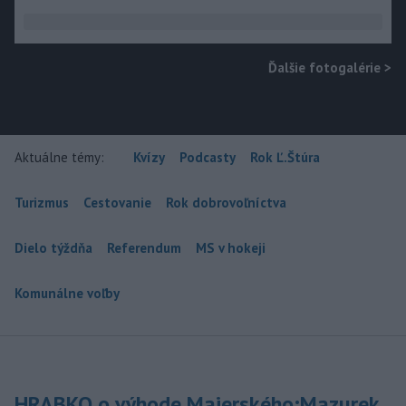
Ďalšie fotogalérie
>
Aktuálne témy:
Kvízy
Podcasty
Rok Ľ.Štúra
Turizmus
Cestovanie
Rok dobrovoľníctva
Dielo týždňa
Referendum
MS v hokeji
Komunálne voľby
HRABKO o výhode Majerského:Mazurek