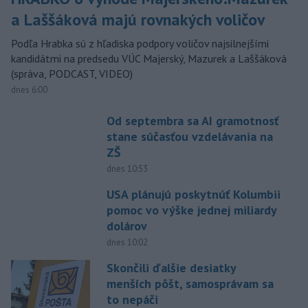
a Laššáková majú rovnakých voličov
Podľa Hrabka sú z hľadiska podpory voličov najsilnejšími
kandidátmi na predsedu VÚC Majerský, Mazurek a Laššáková
(správa, PODCAST, VIDEO)
dnes 6:00
Od septembra sa AI gramotnosť
stane súčasťou vzdelávania na
ZŠ
dnes 10:53
USA plánujú poskytnúť Kolumbii
pomoc vo výške jednej miliardy
dolárov
dnes 10:02
Skončili ďalšie desiatky
menších pôšt, samosprávam sa
to nepáči