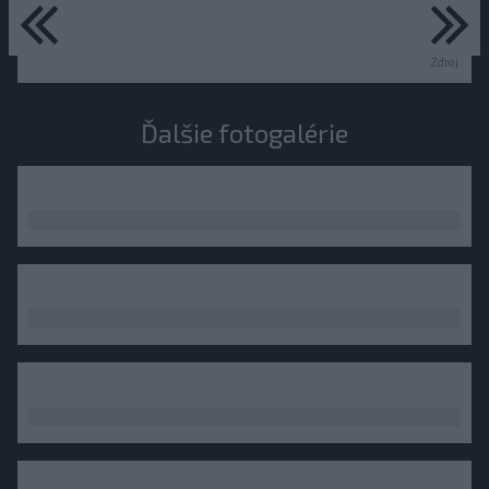
predchádzajúce
ďa
Zdroj:
Ďalšie fotogalérie