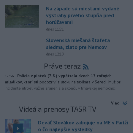
Na západe sú miestami vydané
výstrahy prvého stupňa pred
horúčavami
dnes 11:21
Slovenská miešaná štafeta
siedma, zlato pre Nemcov
dnes 12:19
Práve teraz
-
Polícia v piatok (7. 8.) vypátrala dvoch 17-ročných
12:36
mladíkov, ktorí sú
podozriví z útoku na taxikára v Seredi. Muž pri
incidente utrpel vážne zranenia a skončil v trnavskej nemocnici.
Viac
Videá a prenosy TASR TV
Deväť Slovákov zabojuje na ME v Paríži
o čo najlepšie výsledky