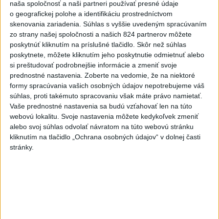
naša spoločnosť a naši partneri používať presné údaje
V Budapešti opäť padol teplotný
o geografickej polohe a identifikáciu prostredníctvom
rekord, tretí za päť týždňov
skenovania zariadenia. Súhlas s vyššie uvedeným spracúvaním
zo strany našej spoločnosti a našich 824 partnerov môžete
poskytnúť kliknutím na príslušné tlačidlo. Skôr než súhlas
VIDEO: Umelá inteligencia a robotika
poskytnete, môžete kliknutím jeho poskytnutie odmietnuť alebo
pomáhajú už aj záchranárom
si preštudovať podrobnejšie informácie a zmeniť svoje
prednostné nastavenia.
Zoberte na vedomie, že na niektoré
formy spracúvania vašich osobných údajov nepotrebujeme váš
súhlas, proti takémuto spracovaniu však máte právo namietať.
Správy
Vaše prednostné nastavenia sa budú vzťahovať len na túto
webovú lokalitu. Svoje nastavenia môžete kedykoľvek zmeniť
alebo svoj súhlas odvolať návratom na túto webovú stránku
kliknutím na tlačidlo „Ochrana osobných údajov“ v dolnej časti
stránky.