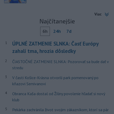
Viac
Najčítanejšie
6h
24h
7d
ÚPLNÉ ZATMENIE SLNKA: Časť Európy
1
zahalí tma, hrozia dôsledky
2
ČIASTOČNÉ ZATMENIE SLNKA: Pozorovať sa bude dať v
stredu
3
V časti Košice-Krásna otvorili park pomenovaný po
kňazovi Semivanovi
4
Obranca Kaša dostal od Žiliny povolenie hľadať si nový
klub
5
Pekárka zachránila život svojim zákazníkom, ktorí sa pár