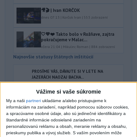
🎥🎬 | Ivan KORČOK
dnes 07:13
|
Korčok Ivan
|
553
zobrazení
🤍💙❤️ Takto bolo v Rožňave, zajtra
pokračujeme v Malac...
včera 21:04
|
Mikulec Roman
|
884
zobrazení
Najnovšie statusy štátnych inštitúcií
PROSÍME VÁS, DÁVAJTE SI V LETE NA
JAZERÁCH NAOZAJ BACHA...
PROSÍME VÁS, DÁVAJTE SI V LETE NA JAZERÁCH NAOZAJ
BACHA A NEBUĎTE FRAJERI: AKTUÁLNE PREBIEHA NA
Vážime si vaše súkromie
ZLATÝCH PIESKOCH PÁTRANI...
dnes 08:13
|
Polícia Slovenskej republiky
My a naši
partneri
ukladáme a/alebo pristupujeme k
informáciám na zariadení, napríklad pomocou súborov cookies,
a spracúvame osobné údaje, ako sú jedinečné identifikátory a
Najnovšie politické statusy
štandardné informácie odosielané zariadením na
personalizovanú reklamu a obsah, meranie reklamy a obsahu,
Neviem, či som už počul o väčšej hlúposti,
prieskumy publika a vývoj služieb.
S vaším povolením môže
ako je rodin...