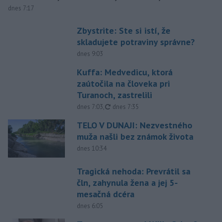
dnes 7:17
Zbystrite: Ste si istí, že
skladujete potraviny správne?
dnes 9:03
Kuffa: Medvedicu, ktorá
zaútočila na človeka pri
Turanoch, zastrelili
aktualizované
dnes 7:03
,
dnes 7:35
TELO V DUNAJI: Nezvestného
muža našli bez známok života
dnes 10:34
Tragická nehoda: Prevrátil sa
čln, zahynula žena a jej 5-
mesačná dcéra
dnes 6:05