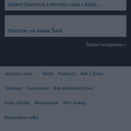
Oslavy Silvestra a Nového roka v Košic...
Silvester na hrade Šariš
Ďalšie fotogalérie
>
Aktuálne témy:
Kvízy
Podcasty
Rok Ľ.Štúra
Turizmus
Cestovanie
Rok dobrovoľníctva
Dielo týždňa
Referendum
MS v hokeji
Komunálne voľby