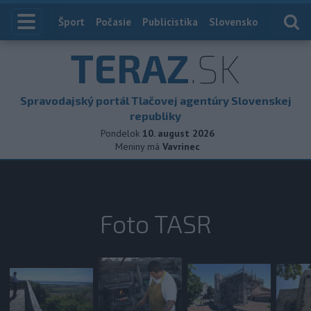
Index
Šport
Počasie
Publicistika
Slovensko
Zahranič
TERAZ
.SK
Spravodajský portál Tlačovej agentúry Slovenskej
republiky
Pondelok
10. august 2026
Meniny má
Vavrinec
Foto TASR