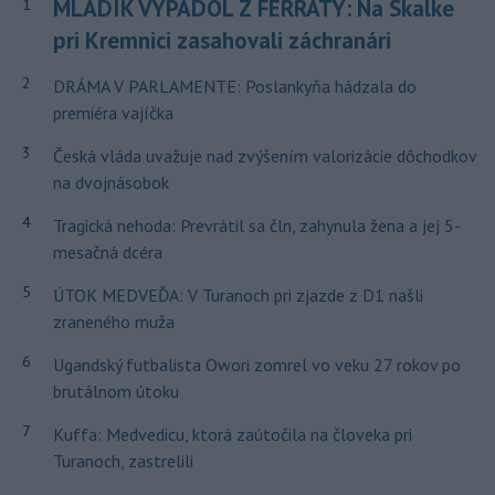
MLADÍK VYPADOL Z FERRATY: Na Skalke
1
pri Kremnici zasahovali záchranári
2
DRÁMA V PARLAMENTE: Poslankyňa hádzala do
premiéra vajíčka
3
Česká vláda uvažuje nad zvýšením valorizácie dôchodkov
na dvojnásobok
4
Tragická nehoda: Prevrátil sa čln, zahynula žena a jej 5-
mesačná dcéra
5
ÚTOK MEDVEĎA: V Turanoch pri zjazde z D1 našli
zraneného muža
6
Ugandský futbalista Owori zomrel vo veku 27 rokov po
brutálnom útoku
7
Kuffa: Medvedicu, ktorá zaútočila na človeka pri
Turanoch, zastrelili