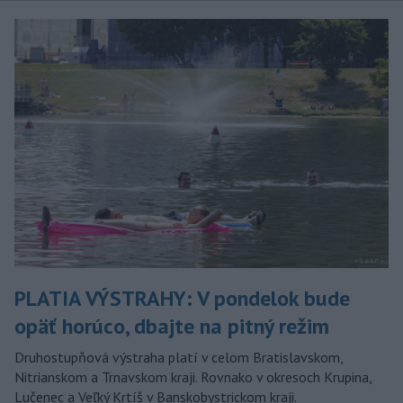
PLATIA VÝSTRAHY: V pondelok bude
opäť horúco, dbajte na pitný režim
Druhostupňová výstraha platí v celom Bratislavskom,
Nitrianskom a Trnavskom kraji. Rovnako v okresoch Krupina,
Lučenec a Veľký Krtíš v Banskobystrickom kraji.