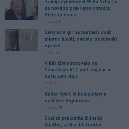
Trump vymenoval Willa Scharfa
za nového právneho poradcu
Bieleho domu
dnes 6:14
Ceny energií na burzách opäť
mierne klesli, naďalej zostávajú
vysoké
dnes 9:53
V júli zbankrotovalo na
Slovensku 612 ľudí, najviac v
Košickom kraji
dnes 10:11
Káder Košíc je kompletný a
opäť bez legionárov
dnes 10:28
Skalica prelomila žilinskú
kliatbu, zažíva historicky