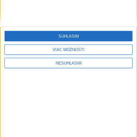
Počasie
AKTUÁLNA PREDPOVEĎ POČASIA NA SEDEM DNÍ
SÚHLASÍM
VIAC MOŽNOSTÍ
....
NESÚHLASÍM
....