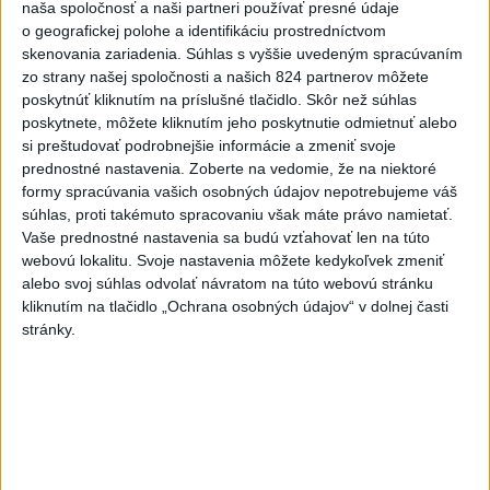
naša spoločnosť a naši partneri používať presné údaje
Neviem, či som už počul o väčšej hlúposti, ako je
o geografickej polohe a identifikáciu prostredníctvom
rodinná karta Erika Tomáša. Najprv zdvihli DPH na
skenovania zariadenia. Súhlas s vyššie uvedeným spracúvaním
všetku drogériu a te...
zo strany našej spoločnosti a našich 824 partnerov môžete
dnes 08:06
|
Galek Karol
poskytnúť kliknutím na príslušné tlačidlo. Skôr než súhlas
poskytnete, môžete kliknutím jeho poskytnutie odmietnuť alebo
si preštudovať podrobnejšie informácie a zmeniť svoje
Neprehliadnite
prednostné nastavenia.
Zoberte na vedomie, že na niektoré
formy spracúvania vašich osobných údajov nepotrebujeme váš
J. Božik: Financovanie samospráv nie
súhlas, proti takémuto spracovaniu však máte právo namietať.
je ich jediný problém
Vaše prednostné nastavenia sa budú vzťahovať len na túto
webovú lokalitu. Svoje nastavenia môžete kedykoľvek zmeniť
OTESTUJTE SA: Rozumiete
alebo svoj súhlas odvolať návratom na túto webovú stránku
kliknutím na tlačidlo „Ochrana osobných údajov“ v dolnej časti
slovenským nárečiam? Tieto slová vás
stránky.
potrápia
VEĽKÁ PREDPOVEĎ POČASIA:
Extrémne horúčavy ustúpili. Alebo
žeby nie?
HRABKO o výhode