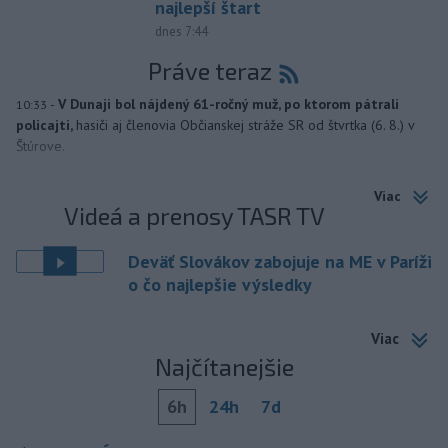
najlepší štart
dnes 7:44
Práve teraz
-
V Dunaji bol nájdený 61-ročný muž, po ktorom pátrali
10:33
policajti,
hasiči aj členovia Občianskej stráže SR od štvrtka (6. 8.) v
Štúrove.
Viac
Videá a prenosy TASR TV
Deväť Slovákov zabojuje na ME v Paríži
o čo najlepšie výsledky
Viac
Najčítanejšie
6h
24h
7d