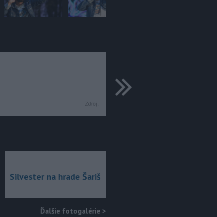
ďalšie
Zdroj:
Silvester na hrade Šariš
Ďalšie fotogalérie
>