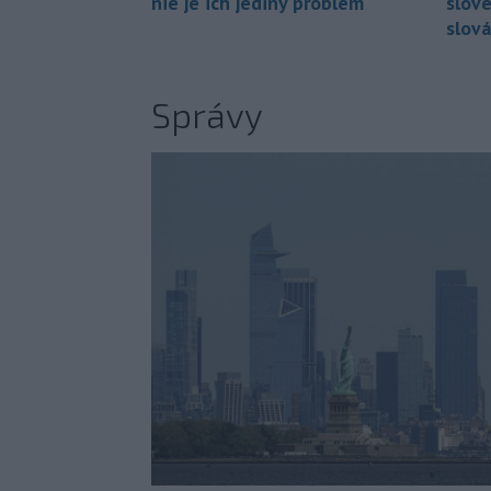
nie je ich jediný problém
slov
slová
Správy