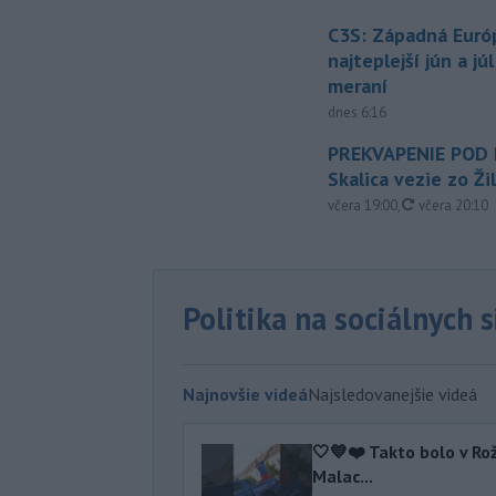
C3S: Západná Euró
najteplejší jún a jú
meraní
dnes 6:16
PREKVAPENIE POD
Skalica vezie zo Ži
aktualizovan
včera 19:00
,
včera 20:10
Politika na sociálnych 
Najnovšie videá
Najsledovanejšie videá
🤍💙❤️ Takto bolo v Ro
Malac...