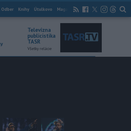
 Odber
Knihy
Útulkovo
Magazín
News Now
Archív
TASR
Televízna
publicistika
TASR
ky
Všetky relácie