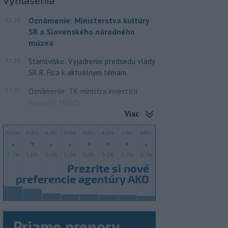
Oznámenie: Ministerstva kultúry
15:21
SR a Slovenského národného
múzea
21:21
Stanovisko: Vyjadrenie predsedu vlády
SR R. Fica k aktuálnym témam
17:32
Oznámenie: TK ministra investícií
Samuela Migaľa
Viac
Priame prenosy