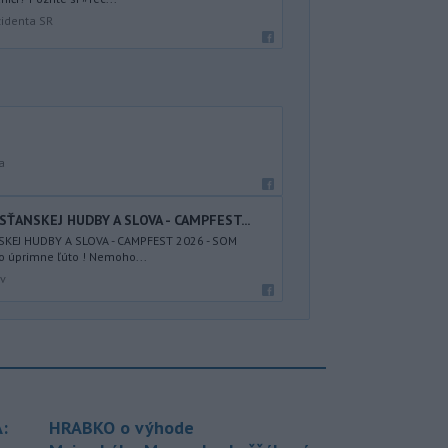
zidenta SR
a
SŤANSKEJ HUDBY A SLOVA - CAMPFEST...
SKEJ HUDBY A SLOVA - CAMPFEST 2026 - SOM
to úprimne ľúto ! Nemoho...
av
:
HRABKO o výhode