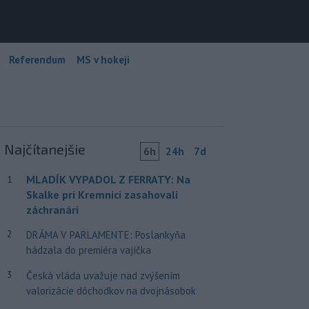
Referendum
MS v hokeji
Najčítanejšie
6h
24h
7d
MLADÍK VYPADOL Z FERRATY: Na
1
Skalke pri Kremnici zasahovali
záchranári
2
DRÁMA V PARLAMENTE: Poslankyňa
hádzala do premiéra vajíčka
3
Česká vláda uvažuje nad zvýšením
valorizácie dôchodkov na dvojnásobok