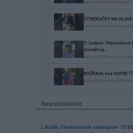
včera 21:04
|
Mikulec Roman
|
STRIEKAČKY NA HLAVE,
včera 18:18
|
Danko Andrej
|
8
T. Gašpar: Matovičovo h
zneužívaj...
včera 17:59
|
Smer - SSD
|
900
ROŽŇAVA tiež SUPER 
včera 16:47
|
Hnutie SLOVENS
Neprehliadnite
J. Božik: Financovanie samospráv
OTES