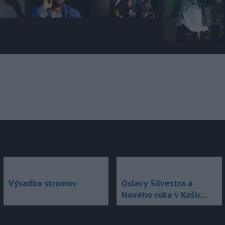
júce
Výsadba stromov
Oslavy Silvestra a
Nového roka v Košic...