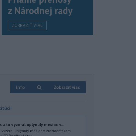
z Národnej rady
ZOBRAZIŤ VIAC
Info
Zobraziť viac
itúcií
 ako vyzeral uplynulý mesiac v...
o vyzeral uplynulý mesiac v Prezidentskom
ičí? Pozrite si #rec...