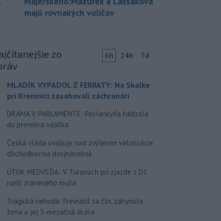
.
Majerského:Mazurek a Laššáková
majú rovnakých voličov
jčítanejšie zo
6h
24h
7d
práv
MLADÍK VYPADOL Z FERRATY: Na Skalke
pri Kremnici zasahovali záchranári
DRÁMA V PARLAMENTE: Poslankyňa hádzala
do premiéra vajíčka
Česká vláda uvažuje nad zvýšením valorizácie
dôchodkov na dvojnásobok
ÚTOK MEDVEĎA: V Turanoch pri zjazde z D1
našli zraneného muža
Tragická nehoda: Prevrátil sa čln, zahynula
žena a jej 5-mesačná dcéra