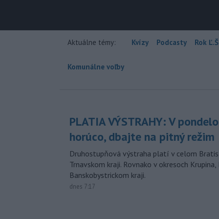
Aktuálne témy:
Kvízy
Podcasty
Rok Ľ.Š
Komunálne voľby
PLATIA VÝSTRAHY: V pondelo
horúco, dbajte na pitný režim
Druhostupňová výstraha platí v celom Bratis
Trnavskom kraji. Rovnako v okresoch Krupina, 
Banskobystrickom kraji.
dnes 7:17