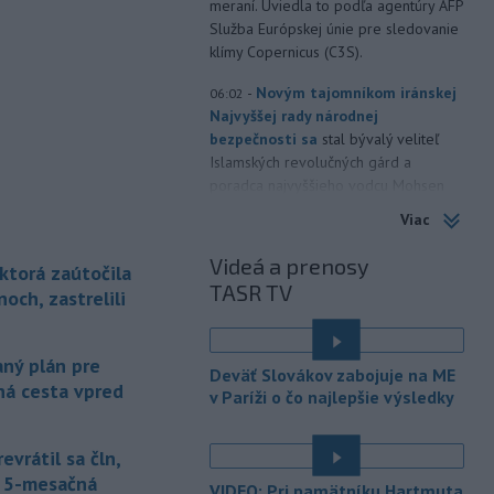
meraní. Uviedla to podľa agentúry AFP
Služba Európskej únie pre sledovanie
klímy Copernicus (C3S).
-
Novým tajomníkom iránskej
06:02
Najvyššej rady národnej
bezpečnosti sa
stal bývalý veliteľ
Islamských revolučných gárd a
poradca najvyššieho vodcu Mohsen
Rezáí. Vo funkcii nahradil Mohammada
Viac
Bágera Zólgadra.
Videá a prenosy
ktorá zaútočila
-
Podvečer našli pri zjazde z
19:50
TASR TV
diaľnice D1 na Turany zraneného
noch, zastrelili
42-ročného muža. Charakter zranení
nasvedčuje možnému útoku medveďa.
ný plán pre
Deväť Slovákov zabojuje na ME
-
Futbalisti MŠK Žilina utrpeli
19:10
ná cesta vpred
v Paríži o čo najlepšie výsledky
prvú prehru v novej sezóne
Niké ligy.
V zápase 3. kola podľahli na
domácom trávniku MFK Skalica 1:3 a v
evrátil sa čln,
tabuľke klesli so štyrmi bodmi na
j 5-mesačná
VIDEO: Pri pamätníku Hartmuta