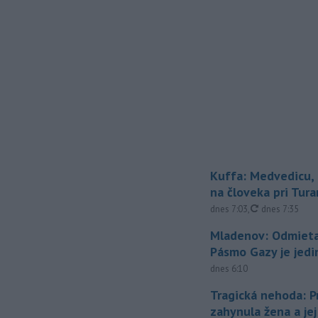
Kuffa: Medvedicu, 
na človeka pri Tura
aktualizované
dnes 7:03
,
dnes 7:35
Mladenov: Odmieta
Pásmo Gazy je jedi
dnes 6:10
Tragická nehoda: Pr
zahynula žena a je