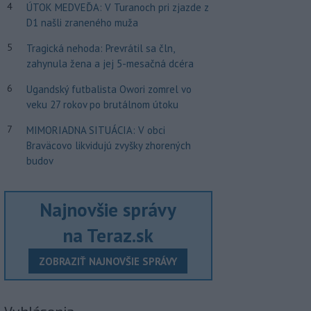
4
ÚTOK MEDVEĎA: V Turanoch pri zjazde z
D1 našli zraneného muža
5
Tragická nehoda: Prevrátil sa čln,
zahynula žena a jej 5-mesačná dcéra
6
Ugandský futbalista Owori zomrel vo
veku 27 rokov po brutálnom útoku
7
MIMORIADNA SITUÁCIA: V obci
Braväcovo likvidujú zvyšky zhorených
budov
Najnovšie správy
na Teraz.sk
ZOBRAZIŤ NAJNOVŠIE SPRÁVY
Vyhlásenia