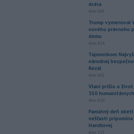
dcéra
dnes 6:05
Trump vymenoval W
nového právneho p
domu
dnes 6:14
Tajomníkom Najvyš
národnej bezpečnost
Rezáí
dnes 6:02
Vlani prišlo o živo
350 humanitárnych
dnes 6:20
Pamätný deň obetí
nešťastí pripomína
Handlovej
dnes 5:15