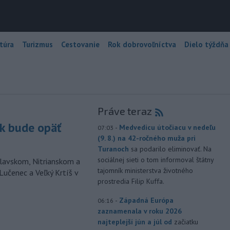
túra
Turizmus
Cestovanie
Rok dobrovoľníctva
Dielo týždňa
Práve teraz
k bude opäť
-
Medvedicu útočiacu v nedeľu
07:03
(9. 8.) na 42-ročného muža pri
Turanoch
sa podarilo eliminovať. Na
sociálnej sieti o tom informoval štátny
lavskom, Nitrianskom a
tajomník ministerstva životného
Lučenec a Veľký Krtíš v
prostredia Filip Kuffa.
-
Západná Európa
06:16
zaznamenala v roku 2026
najteplejší jún a júl od
začiatku