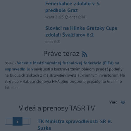
Fenerbahce zdolalo v 3.
predkole Graz
aktualizované
včera 21:23
,
dnes 6:04
Slováci na Hlinka Gretzky Cupe
zdolali Švajčiarov 6:2
dnes 6:01
Práve teraz
-
Vedenie Medzinárodnej futbalovej federácie (FIFA) sa
06:47
ospravedlnilo v
súvislosti s kontroverzným plánom predať podiely
na budúcich ziskoch z majstrovstiev sveta súkromným investorom. Na
stretnutí v Rabate členovia FIFA plne podporili prezidenta Gianniho
Infantina.
Viac
Videá a prenosy TASR TV
TK Ministra spravodlivosti SR B.
Suska