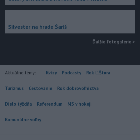
Silvester na hrade Šariš
Ďalšie fotogalérie
>
Aktuálne témy:
Kvízy
Podcasty
Rok Ľ.Štúra
Turizmus
Cestovanie
Rok dobrovoľníctva
Dielo týždňa
Referendum
MS v hokeji
Komunálne voľby