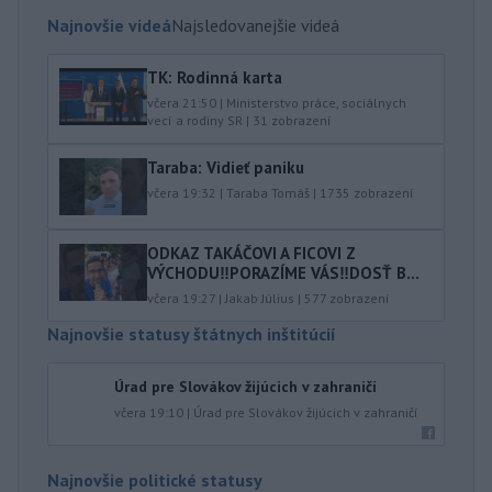
Najnovšie videá
Najsledovanejšie videá
TK: Rodinná karta
včera 21:50
|
Ministerstvo práce, sociálnych
vecí a rodiny SR
|
31
zobrazení
Taraba: Vidieť paniku
včera 19:32
|
Taraba Tomáš
|
1735
zobrazení
ODKAZ TAKÁČOVI A FICOVI Z
VÝCHODU‼️PORAZÍME VÁS‼️DOSŤ B...
včera 19:27
|
Jakab Július
|
577
zobrazení
Najnovšie statusy štátnych inštitúcií
Úrad pre Slovákov žijúcich v zahraničí
včera 19:10
|
Úrad pre Slovákov žijúcich v zahraničí
Najnovšie politické statusy