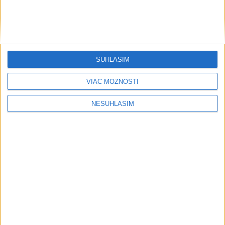
SÚHLASÍM
VIAC MOŽNOSTÍ
NESÚHLASÍM
....