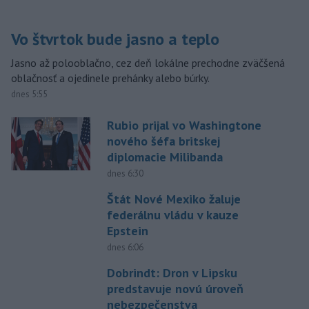
Vo štvrtok bude jasno a teplo
Jasno až polooblačno, cez deň lokálne prechodne zväčšená
oblačnosť a ojedinele prehánky alebo búrky.
dnes 5:55
Rubio prijal vo Washingtone
nového šéfa britskej
diplomacie Milibanda
dnes 6:30
Štát Nové Mexiko žaluje
federálnu vládu v kauze
Epstein
dnes 6:06
Dobrindt: Dron v Lipsku
predstavuje novú úroveň
nebezpečenstva