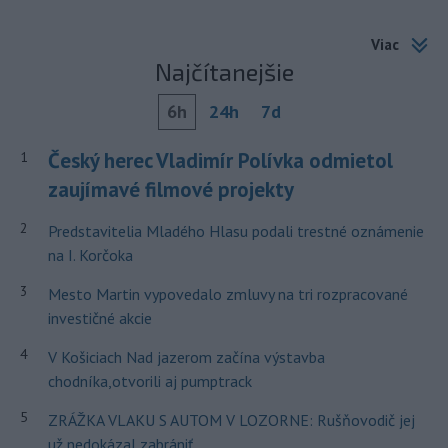
Viac
Najčítanejšie
6h
24h
7d
Český herec Vladimír Polívka odmietol
1
zaujímavé filmové projekty
2
Predstavitelia Mladého Hlasu podali trestné oznámenie
na I. Korčoka
3
Mesto Martin vypovedalo zmluvy na tri rozpracované
investičné akcie
4
V Košiciach Nad jazerom začína výstavba
chodníka,otvorili aj pumptrack
5
ZRÁŽKA VLAKU S AUTOM V LOZORNE: Rušňovodič jej
už nedokázal zabrániť