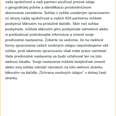
naša spoločnosť a naši partneri používať presné údaje
o geografickej polohe a identifikáciu prostredníctvom
skenovania zariadenia. Súhlas s vyššie uvedeným spracúvaním
zo strany našej spoločnosti a našich 824 partnerov môžete
Správy
poskytnúť kliknutím na príslušné tlačidlo. Skôr než súhlas
poskytnete, môžete kliknutím jeho poskytnutie odmietnuť alebo
si preštudovať podrobnejšie informácie a zmeniť svoje
prednostné nastavenia.
Zoberte na vedomie, že na niektoré
formy spracúvania vašich osobných údajov nepotrebujeme váš
súhlas, proti takémuto spracovaniu však máte právo namietať.
Vaše prednostné nastavenia sa budú vzťahovať len na túto
webovú lokalitu. Svoje nastavenia môžete kedykoľvek zmeniť
alebo svoj súhlas odvolať návratom na túto webovú stránku
kliknutím na tlačidlo „Ochrana osobných údajov“ v dolnej časti
stránky.
Štát Nové Mexiko žaluje federálnu