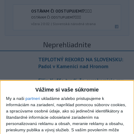
OSTÁVAM ČI ODSTUPUJEM⁉️🤷🏻‍♂️
OSTÁVAM ČI ODSTUPUJEM⁉️🤷🏻‍♂️
včera 20:02
|
Slovenská národná strana
Neprehliadnite
TEPLOTNÝ REKORD NA SLOVENSKU:
Padol v Kamenici nad Hronom
Filip Kuffa tvrdí, že eurokomisia mu
dala za pravdu pri zonácii
Vážime si vaše súkromie
My a naši
partneri
ukladáme a/alebo pristupujeme k
Pri horúčavách myslite aj na zvieratá.
informáciám na zariadení, napríklad pomocou súborov cookies,
Viete, kedy potrebujú pomoc?
a spracúvame osobné údaje, ako sú jedinečné identifikátory a
štandardné informácie odosielané zariadením na
personalizovanú reklamu a obsah, meranie reklamy a obsahu,
ŠTIBRAVÁ: Štvrté miesto v silnej
prieskumy publika a vývoj služieb.
S vaším povolením môže
svetovej konkurencii je výborné