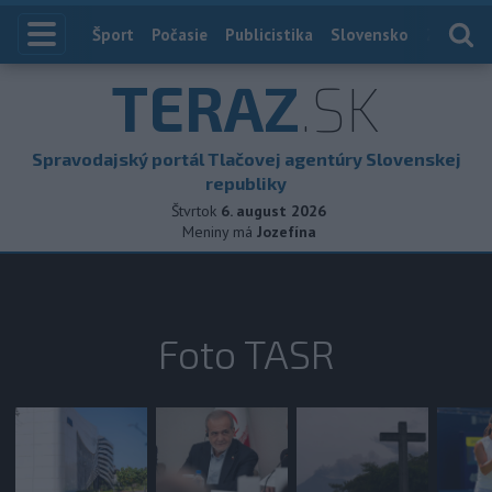
Index
Šport
Počasie
Publicistika
Slovensko
Zahranič
TERAZ
.SK
Spravodajský portál Tlačovej agentúry Slovenskej
republiky
Štvrtok
6. august 2026
Meniny má
Jozefína
Foto TASR