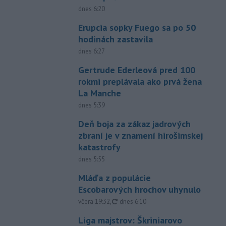
dnes 6:20
Erupcia sopky Fuego sa po 50
hodinách zastavila
dnes 6:27
Gertrude Ederleová pred 100
rokmi preplávala ako prvá žena
La Manche
dnes 5:39
Deň boja za zákaz jadrových
zbraní je v znamení hirošimskej
katastrofy
dnes 5:55
Mláďa z populácie
Escobarových hrochov uhynulo
aktualizované
včera 19:32
,
dnes 6:10
Liga majstrov: Škriniarovo