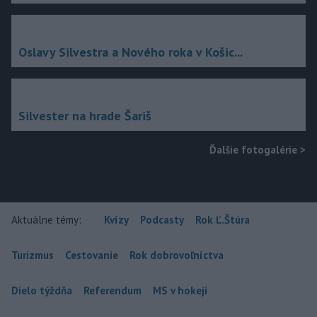
Oslavy Silvestra a Nového roka v Košic...
Silvester na hrade Šariš
Ďalšie fotogalérie
>
Aktuálne témy:
Kvízy
Podcasty
Rok Ľ.Štúra
Turizmus
Cestovanie
Rok dobrovoľníctva
Dielo týždňa
Referendum
MS v hokeji