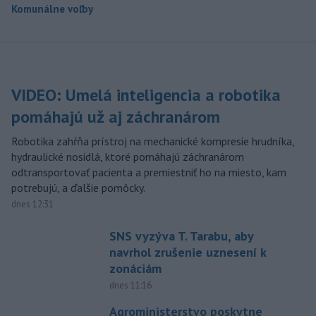
Komunálne voľby
VIDEO: Umelá inteligencia a robotika
pomáhajú už aj záchranárom
Robotika zahŕňa prístroj na mechanické kompresie hrudníka,
hydraulické nosidlá, ktoré pomáhajú záchranárom
odtransportovať pacienta a premiestniť ho na miesto, kam
potrebujú, a ďalšie pomôcky.
dnes 12:31
SNS vyzýva T. Tarabu, aby
navrhol zrušenie uznesení k
zonáciám
dnes 11:16
Agroministerstvo poskytne