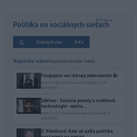
Politika na sociálnych sieťach
Zobraziť viac
Info
Najnovšie videá
Najsledovanejšie videá
Fungujúce veci bývajú jednoduché 👍
dnes 12:00
|
Sloboda a Solidarita
|
419
zobrazení
SAVinci - Solárne panely a vodíkové
technológie - upúta...
dnes 11:55
|
Slovenská akadémia vied
|
4
zobrazení
Z. Plevíková: Kam až zašla politika
postavená na nenávi...