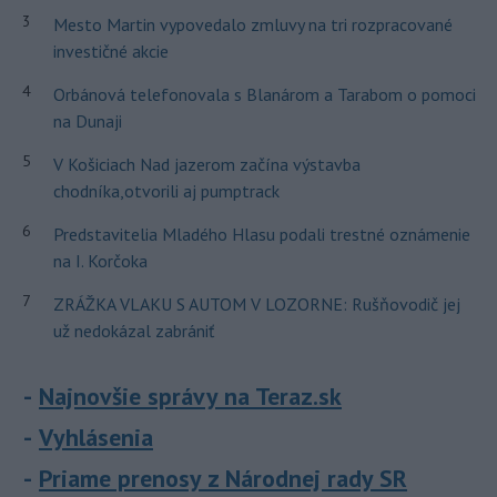
3
Mesto Martin vypovedalo zmluvy na tri rozpracované
investičné akcie
4
Orbánová telefonovala s Blanárom a Tarabom o pomoci
na Dunaji
5
V Košiciach Nad jazerom začína výstavba
chodníka,otvorili aj pumptrack
6
Predstavitelia Mladého Hlasu podali trestné oznámenie
na I. Korčoka
7
ZRÁŽKA VLAKU S AUTOM V LOZORNE: Rušňovodič jej
už nedokázal zabrániť
Najnovšie správy na Teraz.sk
Vyhlásenia
Priame prenosy z Národnej rady SR