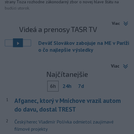
strany Tisza rozhodne zákonodarný zbor o novej hlave štátu na
budúci utorok.
Viac
Videá a prenosy TASR TV
Deväť Slovákov zabojuje na ME v Paríži
o čo najlepšie výsledky
Viac
Najčítanejšie
6h
24h
7d
Afganec, ktorý v Mníchove vrazil autom
1
do davu, dostal TREST
2
Český herec Vladimír Polívka odmietol zaujímavé
filmové projekty