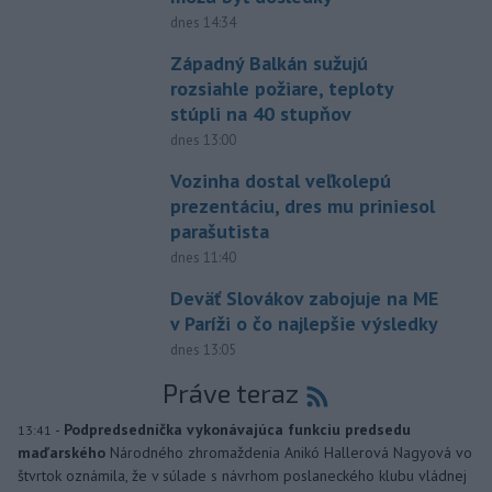
dnes 14:34
Západný Balkán sužujú
rozsiahle požiare, teploty
stúpli na 40 stupňov
dnes 13:00
Vozinha dostal veľkolepú
prezentáciu, dres mu priniesol
parašutista
dnes 11:40
Deväť Slovákov zabojuje na ME
v Paríži o čo najlepšie výsledky
dnes 13:05
Práve teraz
-
Podpredsedníčka vykonávajúca funkciu predsedu
13:41
maďarského
Národného zhromaždenia Anikó Hallerová Nagyová vo
štvrtok oznámila, že v súlade s návrhom poslaneckého klubu vládnej