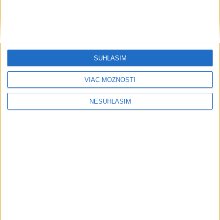
....
SÚHLASÍM
VIAC MOŽNOSTÍ
NESÚHLASÍM
....