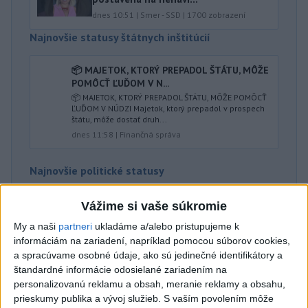
dnes 10:51
|
Smer - SSD
|
1700
zobrazení
Najnovšie statusy štátnych inštitúcií
📦 MAJETOK, KTORÝ PREPADOL ŠTÁTU, MÔŽE
POMÔCŤ ĽUĎOM V N...
📦 MAJETOK, KTORÝ PREPADOL ŠTÁTU, MÔŽE POMÔCŤ
ĽUĎOM V NÚDZI Majetok, ktorý prepadol v prospech
štátu, môže dostať druh...
dnes 11:58
|
Finančná správa
Najnovšie politické statusy
S MINISTROM DOPRAVY JOZEFOM RÁŽOM O
Vážime si vaše súkromie
TOM, ČO POTREBUJE O...
My a naši
partneri
ukladáme a/alebo pristupujeme k
S MINISTROM DOPRAVY JOZEFOM RÁŽOM O TOM, ČO
informáciám na zariadení, napríklad pomocou súborov cookies,
POTREBUJE OKRES NOVÉ MESTO NAD VÁHOM
#MichalBartek #PracujemPreĽudí #Podjavo...
a spracúvame osobné údaje, ako sú jedinečné identifikátory a
dnes 12:12
|
Bartek Michal
štandardné informácie odosielané zariadením na
personalizovanú reklamu a obsah, meranie reklamy a obsahu,
prieskumy publika a vývoj služieb.
S vaším povolením môže