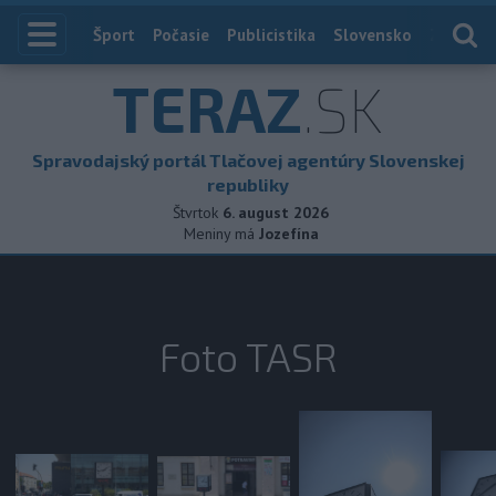
Index
Šport
Počasie
Publicistika
Slovensko
Zahranič
TERAZ
.SK
Spravodajský portál Tlačovej agentúry Slovenskej
republiky
Štvrtok
6. august 2026
Meniny má
Jozefína
Foto TASR