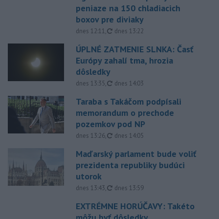
peniaze na 150 chladiacich
boxov pre diviaky
aktualizované
dnes 12:11
,
dnes 13:22
ÚPLNÉ ZATMENIE SLNKA: Časť
Európy zahalí tma, hrozia
dôsledky
aktualizované
dnes 13:35
,
dnes 14:03
Taraba s Takáčom podpísali
memorandum o prechode
pozemkov pod NP
aktualizované
dnes 13:26
,
dnes 14:05
Maďarský parlament bude voliť
prezidenta republiky budúci
utorok
aktualizované
dnes 13:43
,
dnes 13:59
EXTRÉMNE HORÚČAVY: Takéto
môžu byť dôsledky