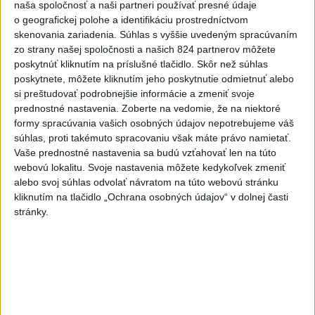
Neprehliadnite
naša spoločnosť a naši partneri používať presné údaje
o geografickej polohe a identifikáciu prostredníctvom
skenovania zariadenia. Súhlas s vyššie uvedeným spracúvaním
NOVÝ DOMOV: Medveď Artur z
zo strany našej spoločnosti a našich 824 partnerov môžete
košickej zoo odchádza za hranice
poskytnúť kliknutím na príslušné tlačidlo. Skôr než súhlas
poskytnete, môžete kliknutím jeho poskytnutie odmietnuť alebo
si preštudovať podrobnejšie informácie a zmeniť svoje
Orbánová telefonovala s Blanárom a
prednostné nastavenia.
Zoberte na vedomie, že na niektoré
Tarabom o pomoci na Dunaji
formy spracúvania vašich osobných údajov nepotrebujeme váš
súhlas, proti takémuto spracovaniu však máte právo namietať.
Vaše prednostné nastavenia sa budú vzťahovať len na túto
TEPLOTNÝ REKORD NA SLOVENSKU:
webovú lokalitu. Svoje nastavenia môžete kedykoľvek zmeniť
Padol v Kamenici nad Hronom
alebo svoj súhlas odvolať návratom na túto webovú stránku
kliknutím na tlačidlo „Ochrana osobných údajov“ v dolnej časti
stránky.
Filip Kuffa tvrdí, že eurokomisia mu
dala za pravdu pri zonácii
Správy