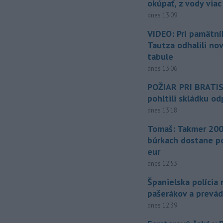
okúpať, z vody viac
dnes 13:09
VIDEO: Pri pamätn
Tautza odhalili no
tabule
dnes 13:06
POŽIAR PRI BRATI
pohltili skládku o
dnes 13:18
Tomaš: Takmer 200
búrkach dostane p
eur
dnes 12:53
Španielska polícia 
pašerákov a prevá
dnes 12:39