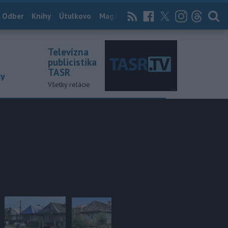
 Odber
Knihy
Útulkovo
Magazín
News Now
Archív
TASR
Televízna
publicistika
TASR
ky
Všetky relácie