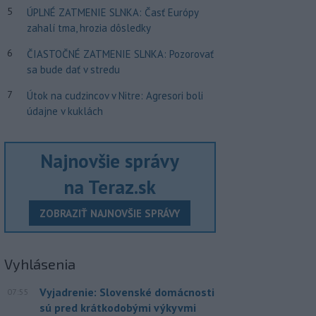
5
ÚPLNÉ ZATMENIE SLNKA: Časť Európy
zahalí tma, hrozia dôsledky
6
ČIASTOČNÉ ZATMENIE SLNKA: Pozorovať
sa bude dať v stredu
7
Útok na cudzincov v Nitre: Agresori boli
údajne v kuklách
Najnovšie správy
na Teraz.sk
ZOBRAZIŤ NAJNOVŠIE SPRÁVY
Vyhlásenia
Vyjadrenie: Slovenské domácnosti
07:55
sú pred krátkodobými výkyvmi