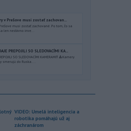
y v Prešove musí zostať zachovan...
Prešove musí zostať zachované. Po tom, čo sa
sa len nedávno inve...
DAJE PREPOJILI SO SLEDOVACÍMI KA...
 PREPOJILI SO SLEDOVACÍMI KAMERAMI‼️ 🔺Kamery
y smerujú do Ruska....
lotný
VIDEO: Umelá inteligencia a
robotika pomáhajú už aj
záchranárom