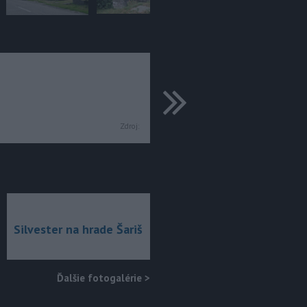
ďalšie
Zdroj:
Silvester na hrade Šariš
Ďalšie fotogalérie
>