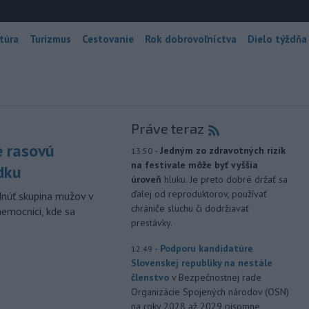
túra
Turizmus
Cestovanie
Rok dobrovoľníctva
Dielo týždňa
Práve teraz
e rasovú
-
Jedným zo zdravotných rizík
13:50
na festivale môže byť vyššia
dku
úroveň
hluku. Je preto dobré držať sa
ďalej od reproduktorov, používať
dnúť skupina mužov v
chrániče sluchu či dodržiavať
nemocnici, kde sa
prestávky.
-
Podporu kandidatúre
12:49
Slovenskej republiky na nestále
členstvo
v Bezpečnostnej rade
Organizácie Spojených národov (OSN)
na roky 2028 až 2029 písomne