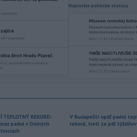
Najnovšie politické statusy
-
Počet potvrdených prípadov
10:02
zobrazení
nákazy vírusovým ochorením
ebola
v Konžskej demokratickej republike
Múzeum rusínskej kultúr
(KDR) presiahol hranicu 4000.
Múzeum rusínskej kultúry v 
 zajtra
historická budova, do ktorej 
-
V stredu sa bude dať
|
697
zobrazení
09:24
dnes 11:41
|
Kleinert Dana
pozorovať čiastočné zatmenie
Slnka i
maximum roja Perzeidy
‼️VAŠE NAJCITLIVEJŠIE Ú
rátia život Hradu Plaveč
‼️VAŠE NAJCITLIVEJŠIE ÚDAJE
-
Generálna prokuratúra SR
09:01
stícií, regionálneho rozvoja a
majú nejasný pôvod, no stop
ní
podala v súvislosti s určením
dnes 11:32
|
Jakab Július
volebných
obvodov celkovo osem
protestov prokurátora, a to proti
piatim uzneseniam mestských
zastupiteľstiev a trom uzneseniam
zastupiteľstiev samosprávnych krajov.
-
Predseda Národnej rady SR
08:41
Í TEPLOTNÝ REKORD:
V Budapešti opäť padol tep
Richard Raši (Hlas-SD) odsudzuje
oraz padol v Dolných
rekord, tretí za päť týždňov
útok na
mladých ľudí zo zahraničia,
tinciach
ktorý sa stal v Nitre. Verí, že polícia