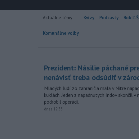
Aktuálne témy:
Kvízy
Podcasty
Rok Ľ.Š
Komunálne voľby
Prezident: Násilie páchané pr
nenávisť treba odsúdiť v záro
Mladých ľudí zo zahraničia mala v Nitre napa
kuklách. Jeden z napadnutých Indov skončil v 
podrobil operácii.
dnes 12:33