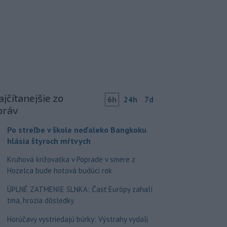
jčítanejšie zo
6h
24h
7d
práv
Po streľbe v škole neďaleko Bangkoku
hlásia štyroch mŕtvych
Kruhová križovatka v Poprade v smere z
Hozelca bude hotová budúci rok
ÚPLNÉ ZATMENIE SLNKA: Časť Európy zahalí
tma, hrozia dôsledky
Horúčavy vystriedajú búrky: Výstrahy vydali