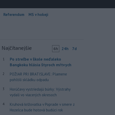
Referendum
MS v hokeji
Najčítanejšie
6h
24h
7d
Po streľbe v škole neďaleko
1
Bangkoku hlásia štyroch mŕtvych
2
POŽIAR PRI BRATISLAVE: Plamene
pohltili skládku odpadu
3
Horúčavy vystriedajú búrky: Výstrahy
vydali vo viacerých okresoch
4
Kruhová križovatka v Poprade v smere z
Hozelca bude hotová budúci rok