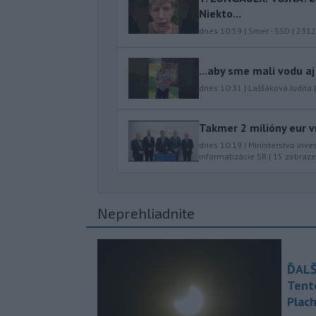
Niekto...
dnes 10:59
|
Smer - SSD
|
2312
...aby sme mali vodu aj
dnes 10:31
|
Laššáková Judita
Takmer 2 milióny eur v
dnes 10:19
|
Ministerstvo inve
informatizácie SR
|
15
zobraze
Neprehliadnite
ĎALŠ
Tent
Plach