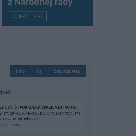
z Národnej rady
ZOBRAZIŤ VIAC
Info
Zobraziť viac
itúcií
HODY: ŠTVORKOLKA VRAZILA DO AUTA, ...
: ŠTVORKOLKA VRAZILA DO AUTA, JAZDITE V LETE
 z dopravnej nehody, k...
kej republiky