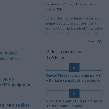
vyjadrilo už 123 zo 193 členských
štátov OSN.
-
Násilie páchané pre rasovú
12:31
nenávisť alebo pre príslušnosť k
inému národu treba odsúdiť v zárodku.
Na sociálnej sieti to v reakcii na útok
cudzincov v Nitre uviedol prezident
Viac
SR Peter Pellegrini.
Videá a prenosy
jú búrky:
-
Maďarské Národné
12:26
TASR TV
zhromaždenie môže v utorok 11.
 viacerých
augusta
rozhodnúť o novom
generálnom prokurátorovi, ak
parlament schváli skrátenie jeho
Deväť Slovákov zabojuje na ME
šesťmesačnej výpovednej lehoty.
u SR do
v Paríži o čo najlepšie výsledky
y OSN podporilo
-
Silné búrky vo štvrtok
12:00
vyvolali v hornatých oblastiach
západného
Rakúska povodne a
VIDEO: Pri pamätníku Hartmuta
zosuvy pôdy.
I: Muž sa išiel
Tautza odhalili nové