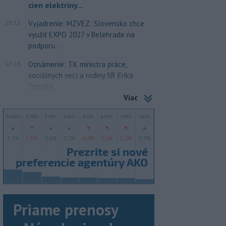
cien elektriny...
18:12
Vyjadrenie: MZVEZ: Slovensko chce
využiť EXPO 2027 v Belehrade na
podporu...
12:26
Oznámenie: TK ministra práce,
sociálnych vecí a rodiny SR Erika
Tomáša
Viac
Priame prenosy