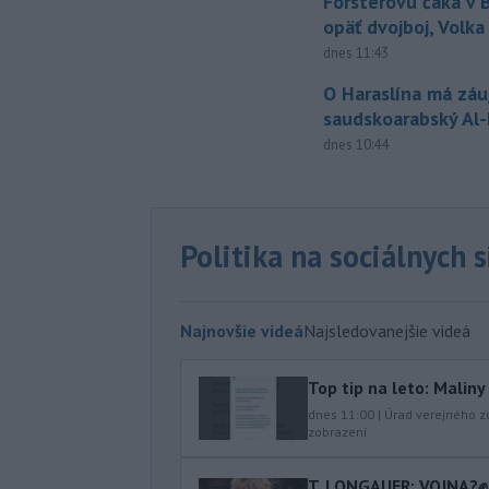
Forsterovú čaká v
opäť dvojboj, Volka
dnes 11:43
O Haraslína má zá
saudskoarabský Al
dnes 10:44
Politika na sociálnych 
Najnovšie videá
Najsledovanejšie videá
Top tip na leto: Malin
dnes 11:00
|
Úrad verejného z
zobrazení
T. LONGAUER: VOJNA?✊ N