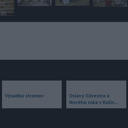
júce
Výsadba stromov
Oslavy Silvestra a
Nového roka v Košic...