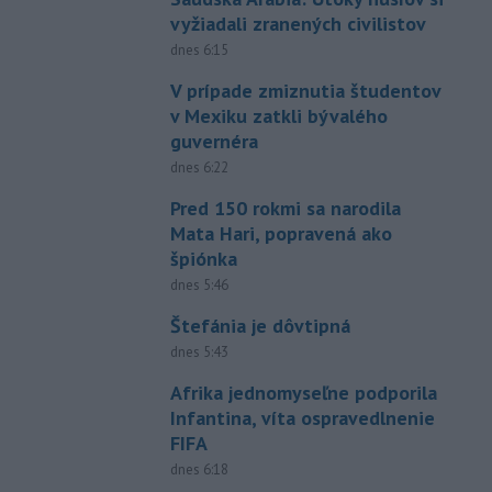
vyžiadali zranených civilistov
dnes 6:15
V prípade zmiznutia študentov
v Mexiku zatkli bývalého
guvernéra
dnes 6:22
Pred 150 rokmi sa narodila
Mata Hari, popravená ako
špiónka
dnes 5:46
Štefánia je dôvtipná
dnes 5:43
Afrika jednomyseľne podporila
Infantina, víta ospravedlnenie
FIFA
dnes 6:18