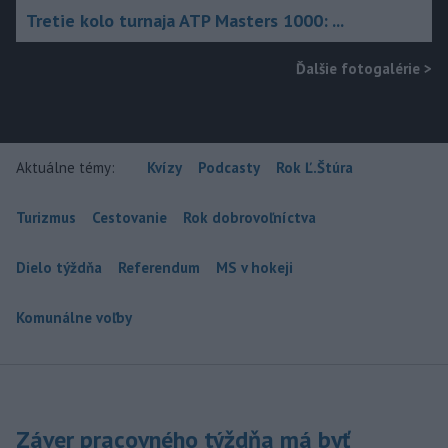
Tretie kolo turnaja ATP Masters 1000: ...
Ďalšie fotogalérie
>
Aktuálne témy:
Kvízy
Podcasty
Rok Ľ.Štúra
Turizmus
Cestovanie
Rok dobrovoľníctva
Dielo týždňa
Referendum
MS v hokeji
Komunálne voľby
Záver pracovného týždňa má byť