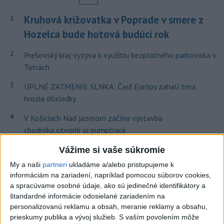
Kruhová križovatka v Poprade v smere z
1
Hozelca bude hotová budúci rok
2
Prešovský kraj vyzýva k využitiu bezplatného parkoviska v
Tatrách
3
ÚPLNÉ ZATMENIE SLNKA: Časť Európy zahalí tma,
hrozia dôsledky
4
V Košiciach Nad jazerom začína výstavba
chodníka,otvorili aj pumptrack
5
Mesto Martin vypovedalo zmluvy na tri rozpracované
Vážime si vaše súkromie
investičné akcie
My a naši
partneri
ukladáme a/alebo pristupujeme k
informáciám na zariadení, napríklad pomocou súborov cookies,
6
Historik Zajac: Územie Slovenska bolo jadrom poľsko-
a spracúvame osobné údaje, ako sú jedinečné identifikátory a
uhorských vzťahov
štandardné informácie odosielané zariadením na
personalizovanú reklamu a obsah, meranie reklamy a obsahu,
7
Obnovu posledného úseku cesty na Kráľovu hoľu majú
prieskumy publika a vývoj služieb.
S vaším povolením môže