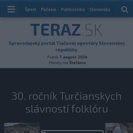
Index
Šport
Počasie
Publicistika
Slovensko
Zahranič
TERAZ
.SK
Spravodajský portál Tlačovej agentúry Slovenskej
republiky
Piatok
7. august 2026
Meniny má
Štefánia
30. ročník Turčianskych
slávností folklóru