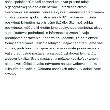
ukončiť v auguste
naša spoločnosť a naši partneri používať presné údaje
o geografickej polohe a identifikáciu prostredníctvom
skenovania zariadenia. Súhlas s vyššie uvedeným spracúvaním
Najnovšie správy na Teraz.sk
zo strany našej spoločnosti a našich 824 partnerov môžete
poskytnúť kliknutím na príslušné tlačidlo. Skôr než súhlas
Vyhlásenia
poskytnete, môžete kliknutím jeho poskytnutie odmietnuť alebo
Priame prenosy z Národnej rady SR
si preštudovať podrobnejšie informácie a zmeniť svoje
prednostné nastavenia.
Zoberte na vedomie, že na niektoré
formy spracúvania vašich osobných údajov nepotrebujeme váš
súhlas, proti takémuto spracovaniu však máte právo namietať.
Vaše prednostné nastavenia sa budú vzťahovať len na túto
Politika na sociálnych sieťach
webovú lokalitu. Svoje nastavenia môžete kedykoľvek zmeniť
alebo svoj súhlas odvolať návratom na túto webovú stránku
kliknutím na tlačidlo „Ochrana osobných údajov“ v dolnej časti
Zobraziť viac
Info
stránky.
Najnovšie videá
Najsledovanejšie videá
40.⁠ ⁠výročie smrti Hartmuta Tautza:
MÁM PRÁVO ODÍSŤ AJ...
dnes 04:20
|
Ústav pamäti národa
|
114