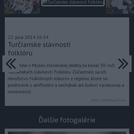
22. júna 2014 16:34
Turčianske slávnosti
folklóru
predchádzajúce
ďa
V Martine v Múzeu slovenskej dediny sa konal 30. ročník
Turčianskych slávností folklóru. Zúčastnilo sa ich
množstvo folklórnych súborov z regiónu, ktoré sa
predstavili s amfiteátri a nechýbali ani ľudoví výrobcovia a
remeselníci.
Zdroj:
TASR/Pavol Ďurčo
Ďalšie fotogalérie