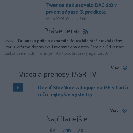
Twente deklasovalo DAC 6:0 v
prvom zápase 3. predkola
aktualizované
včera 22:03
,
dnes 6:00
Práve teraz
-
Talianska polícia oznámila, že rozbila sieť prevádzačov,
06:02
ktorí z Alžírska dopravovali migrantov na ostrov Sardínia. Pri raziách
zatkla osem ľudí, informuje TASR podľa správy agentúry AFP.
Viac
Videá a prenosy TASR TV
Deväť Slovákov zabojuje na ME v Paríži
o čo najlepšie výsledky
Viac
Najčítanejšie
6h
24h
7d