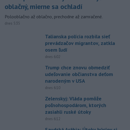
oblačný, mierne sa ochladí
Polooblačno až oblačno, prechodne až zamračené.
dnes 5:35
Talianska polícia rozbila sieť
prevádzačov migrantov, zatkla
osem ľudí
dnes 6:02
Trump chce znovu obmedziť
udeľovanie občianstva deťom
narodeným v USA
dnes 6:10
Zelenskyj: Vláda pomôže
poľnohospodárom, ktorých
zasiahli ruské útoky
dnes 6:12
Saudská Arábia: Útoky húsíov si