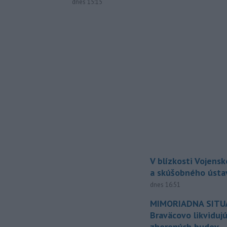
dnes 15:15
V blízkosti Vojens
a skúšobného ústa
dnes 16:51
MIMORIADNA SITUÁ
Braväcovo likviduj
zhorených budov