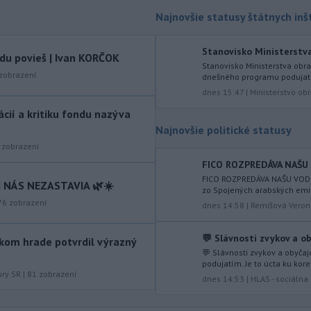
desiatky
dovolenkárov, pre rozsiahly
Najnovšie statusy štátnych inšt
lesný požiar v blízkosti Gardského
jazera na severe Talianska, uviedli v
sobotu hasiči.
Stanovisko Ministerstva 
vdu povieš | Ivan KORČOK
Stanovisko Ministerstva obra
-
Nad vojenskou základňou na
14:19
zobrazení
dnešného programu podujati
západe Nemecka vo štvrtok
dnes 15:47
|
Ministerstvo ob
neskoro večer
spozorovali dva drony,
tácií a kritiku fondu nazýva
oznámil v sobotu hovorca nemeckých
Najnovšie politické statusy
ozbrojených zložiek. K tomuto
incidentu došlo po tom, čo v noci na
zobrazení
stredu objavili dron vybavený
FICO ROZPREDÁVA NAŠU 
výbušninou na letisku Lipsko/Halle.
FICO ROZPREDÁVA NAŠU VODU
 NÁS NEZASTAVIA 🌿☀️
zo Spojených arabských emir
-
Parlamentná frakcia
13:42
76
zobrazení
dnes 14:58
|
Remišová Veron
maďarskej vládnej strany Tisza
nominuje na post
prezidenta
💬 Slávnosti zvykov a oby
kom hrade potvrdil výrazný
republiky 73-ročného bývalého
💬 Slávnosti zvykov a obyčaj
predsedu Najvyššieho súdu Andrása
podujatím. Je to úcta ku kor
Baku. Frakcia to v sobotu oznámila na
úry SR
|
81
zobrazení
dnes 14:53
|
HLAS - sociáln
svojom účte na Facebooku po tajnom
hlasovaní.