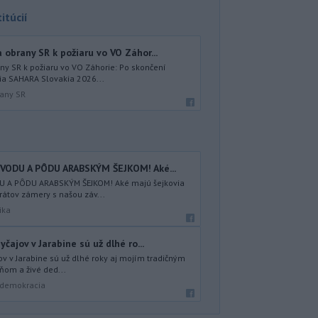
itúcií
obrany SR k požiaru vo VO Záhor...
ny SR k požiaru vo VO Záhorie: Po skončení
a SAHARA Slovakia 2026...
rany SR
VODU A PÔDU ARABSKÝM ŠEJKOM! Aké...
 A PÔDU ARABSKÝM ŠEJKOM! Aké majú šejkovia
átov zámery s našou záv...
ika
čajov v Jarabine sú už dlhé ro...
ov v Jarabine sú už dlhé roky aj mojím tradičným
eňom a živé ded...
a demokracia