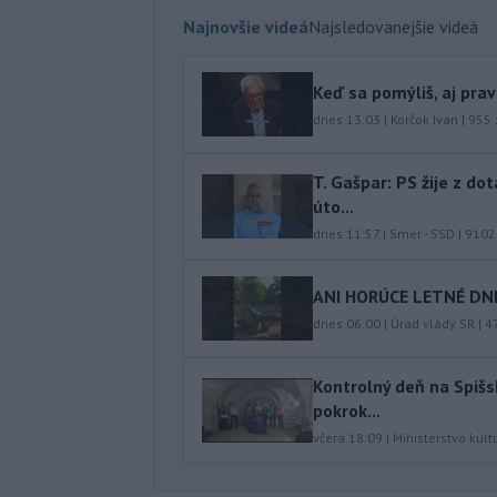
Najnovšie videá
Najsledovanejšie videá
Keď sa pomýliš, aj pra
dnes 13:03
|
Korčok Ivan
|
955
T. Gašpar: PS žije z do
úto...
dnes 11:57
|
Smer - SSD
|
9102
ANI HORÚCE LETNÉ DNI
dnes 06:00
|
Úrad vlády SR
|
4
Kontrolný deň na Spišs
pokrok...
včera 18:09
|
Ministerstvo kult