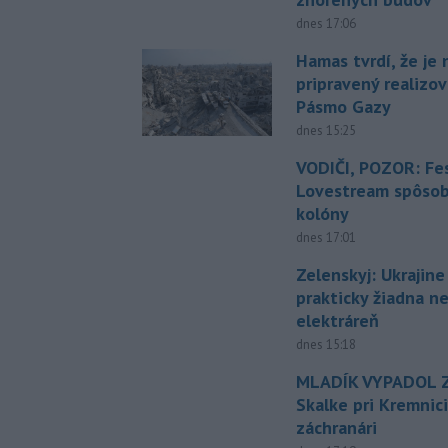
dnes 17:06
Hamas tvrdí, že je 
pripravený realizov
Pásmo Gazy
dnes 15:25
VODIČI, POZOR: Fes
Lovestream spôsobu
kolóny
dnes 17:01
Zelenskyj: Ukrajin
prakticky žiadna 
elektráreň
dnes 15:18
MLADÍK VYPADOL Z
Skalke pri Kremnic
záchranári