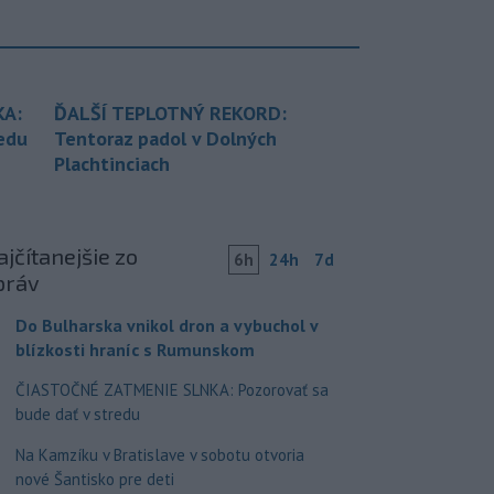
KA:
ĎALŠÍ TEPLOTNÝ REKORD:
redu
Tentoraz padol v Dolných
Plachtinciach
jčítanejšie zo
6h
24h
7d
práv
Do Bulharska vnikol dron a vybuchol v
blízkosti hraníc s Rumunskom
ČIASTOČNÉ ZATMENIE SLNKA: Pozorovať sa
bude dať v stredu
Na Kamzíku v Bratislave v sobotu otvoria
nové Šantisko pre deti