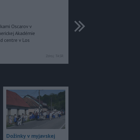
ďalšie
škami Oscarov v
merickej Akadémie
d centre v Los
Zdroj:
TASR
Dožinky v myjavskej