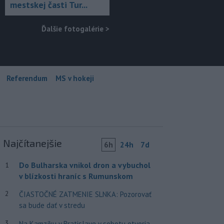
mestskej časti Tur...
Ďalšie fotogalérie
>
Referendum
MS v hokeji
Najčítanejšie
6h
24h
7d
Do Bulharska vnikol dron a vybuchol
1
v blízkosti hraníc s Rumunskom
2
ČIASTOČNÉ ZATMENIE SLNKA: Pozorovať
sa bude dať v stredu
3
Na Kamzíku v Bratislave v sobotu otvoria