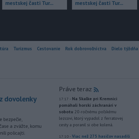
mestskej časti Tur...
mestskej časti Tur...
túra
Turizmus
Cestovanie
Rok dobrovoľníctva
Dielo týždňa
Práve teraz
z dovolenky
-
Na Skalke pri Kremnici
17:17
pomáhali horskí záchranári v
sobotu
20-ročnému poľskému
lezcovi, ktorý vypadol z ferratovej
e bezpečie,
cesty a poranil si obe kolená.
čase a zvážte, komu
li policajti.
-
Viac než 275 hasičov nasadili
17:10