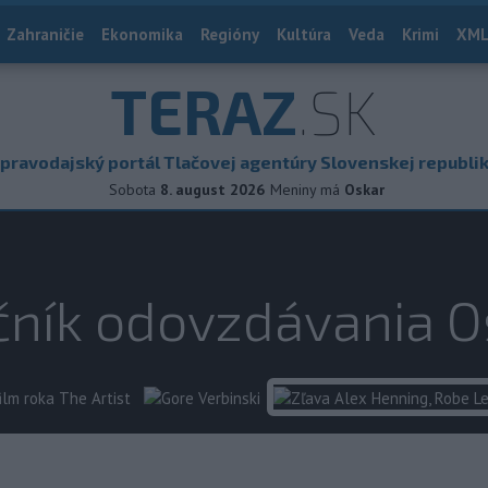
Zahraničie
Ekonomika
Regióny
Kultúra
Veda
Krimi
XML
TERAZ
.SK
pravodajský portál Tlačovej agentúry Slovenskej republi
Sobota
8. august 2026
Meniny má
Oskar
čník odovzdávania 