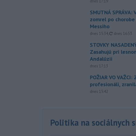
dnes 17:19
SMUTNÁ SPRÁVA: V
zomrel po chorobe
Messiho
aktualizovan
dnes 15:34
,
dnes 16:53
STOVKY NASADENÝ
Zasahujú pri lesnom
Andalúzii
dnes 17:13
POŽIAR VO VAŽCI: 
profesionáli, zrani
dnes 15:42
Politika na sociálnych 