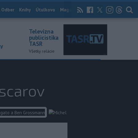
 Odber
Knihy
Útulkovo
Magazín
News Now
Archív
TASR
Televízna
publicistika
TASR
ky
Všetky relácie
Oscarov