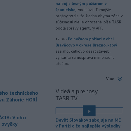
na boj s lesným požiarom v
španielskej
Andalúzii. Tamojšie
orgány tvrdia, že žiadna obytná zóna v
súčasnosti nie je ohrozená, píše TASR
podľa správy agentúry AFP.
-
Po nočnom požiari v obci
17:04
Braväcovo v okrese Brezno, ktorý
zasiahol celkovo desať stavieb,
vyhlásila samospráva mimoriadnu
situáciu.
-
V Bratislave sa aktuálne
16:58
Viac
tvoria kolóny vozidiel v každom
smere
k festivalu Lovestream.
Videá a prenosy
kého technického
Usmerňované sú bratislavskou
TASR TV
políciou.
vu Záhorie HORÍ
-
V tesnej blízkosti
16:50
Vojenského technického a
CIA: V obci
Deväť Slovákov zabojuje na ME
skúšobného
ústavu (VTSÚ) Záhorie
ú zvyšky
v Paríži o čo najlepšie výsledky
vypukol v sobotu popoludní lesný