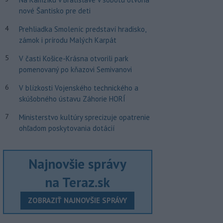
nové Šantisko pre deti
4
Prehliadka Smoleníc predstaví hradisko,
zámok i prírodu Malých Karpát
5
V časti Košice-Krásna otvorili park
pomenovaný po kňazovi Semivanovi
6
V blízkosti Vojenského technického a
skúšobného ústavu Záhorie HORÍ
7
Ministerstvo kultúry sprecizuje opatrenie
ohľadom poskytovania dotácií
Najnovšie správy
na Teraz.sk
ZOBRAZIŤ NAJNOVŠIE SPRÁVY