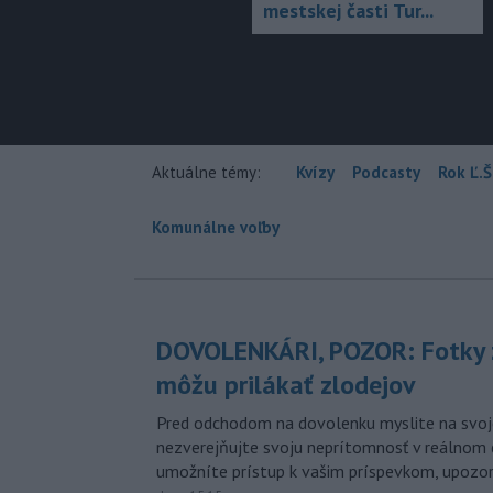
mestskej časti Tur...
Aktuálne témy:
Kvízy
Podcasty
Rok Ľ.Š
Komunálne voľby
DOVOLENKÁRI, POZOR: Fotky 
môžu prilákať zlodejov
Pred odchodom na dovolenku myslite na svoj
nezverejňujte svoju neprítomnosť v reálnom 
umožníte prístup k vašim príspevkom, upozorni