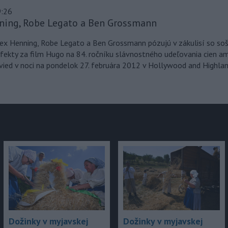
9:26
nning, Robe Legato a Ben Grossmann
júce
ex Henning, Robe Legato a Ben Grossmann pózujú v zákulisí so so
efekty za film Hugo na 84. ročníku slávnostného udeľovania cien a
vied v noci na pondelok 27. februára 2012 v Hollywood and Highlan
Dožinky v myjavskej
Dožinky v myjavskej