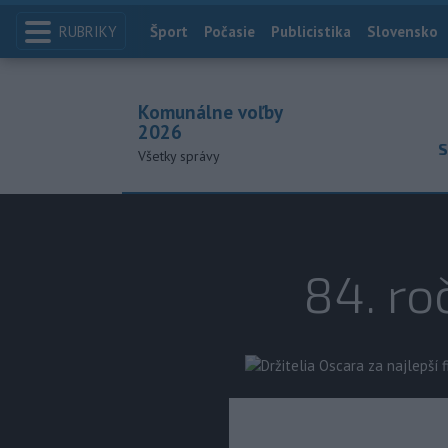
RUBRIKY
Index
Šport
Počasie
Publicistika
Slovensko
Komunálne voľby
2026
S
Všetky správy
84. ro