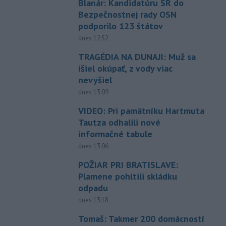
Blanár: Kandidatúru SR do
Bezpečnostnej rady OSN
podporilo 123 štátov
dnes 12:52
TRAGÉDIA NA DUNAJI: Muž sa
išiel okúpať, z vody viac
nevyšiel
dnes 13:09
VIDEO: Pri pamätníku Hartmuta
Tautza odhalili nové
informačné tabule
dnes 13:06
POŽIAR PRI BRATISLAVE:
Plamene pohltili skládku
odpadu
dnes 13:18
Tomaš: Takmer 200 domácností