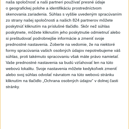
naša spoločnosť a naši partneri používať presné údaje
členských štátov OSN.
o geografickej polohe a identifikáciu prostredníctvom
skenovania zariadenia. Súhlas s vyššie uvedeným spracúvaním
Viac
zo strany našej spoločnosti a našich 824 partnerov môžete
Videá a prenosy TASR TV
poskytnúť kliknutím na príslušné tlačidlo. Skôr než súhlas
poskytnete, môžete kliknutím jeho poskytnutie odmietnuť alebo
Deväť Slovákov zabojuje na ME v Paríži
si preštudovať podrobnejšie informácie a zmeniť svoje
o čo najlepšie výsledky
prednostné nastavenia.
Zoberte na vedomie, že na niektoré
formy spracúvania vašich osobných údajov nepotrebujeme váš
súhlas, proti takémuto spracovaniu však máte právo namietať.
Viac
Vaše prednostné nastavenia sa budú vzťahovať len na túto
Najčítanejšie
webovú lokalitu. Svoje nastavenia môžete kedykoľvek zmeniť
alebo svoj súhlas odvolať návratom na túto webovú stránku
6h
24h
7d
kliknutím na tlačidlo „Ochrana osobných údajov“ v dolnej časti
stránky.
Po streľbe v škole neďaleko Bangkoku
1
hlásia štyroch mŕtvych
2
Kruhová križovatka v Poprade v smere z Hozelca bude
hotová budúci rok