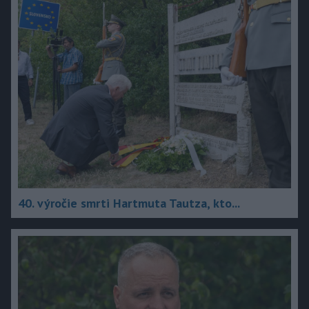
40. výročie smrti Hartmuta Tautza, kto...