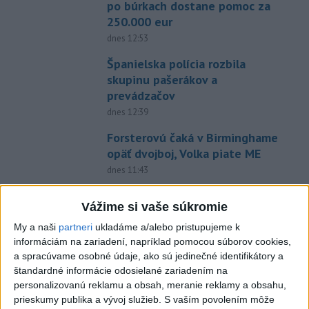
po búrkach dostane pomoc za
250.000 eur
dnes 12:53
Španielska polícia rozbila
skupinu pašerákov a
prevádzačov
dnes 12:39
Forsterovú čaká v Birminghame
opäť dvojboj, Volka piate ME
dnes 11:43
O Haraslína má záujem
Vážime si vaše súkromie
saudskoarabský Al-Fateh
My a naši
partneri
ukladáme a/alebo pristupujeme k
dnes 10:44
informáciám na zariadení, napríklad pomocou súborov cookies,
Práve teraz
a spracúvame osobné údaje, ako sú jedinečné identifikátory a
štandardné informácie odosielané zariadením na
-
Podporu kandidatúre Slovenskej republiky na nestále
12:49
personalizovanú reklamu a obsah, meranie reklamy a obsahu,
členstvo
v Bezpečnostnej rade Organizácie Spojených národov
prieskumy publika a vývoj služieb.
S vaším povolením môže
(OSN) na roky 2028 až 2029 písomne vyjadrilo už 123 zo 193