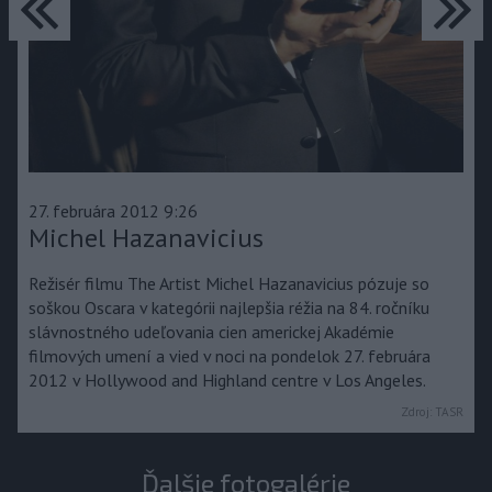
predchádzajúce
ďa
27. februára 2012 9:26
Michel Hazanavicius
Režisér filmu The Artist Michel Hazanavicius pózuje so
soškou Oscara v kategórii najlepšia réžia na 84. ročníku
slávnostného udeľovania cien americkej Akadémie
filmových umení a vied v noci na pondelok 27. februára
2012 v Hollywood and Highland centre v Los Angeles.
Zdroj:
TASR
Ďalšie fotogalérie