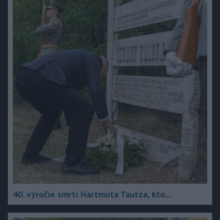
40. výročie smrti Hartmuta Tautza, kto...