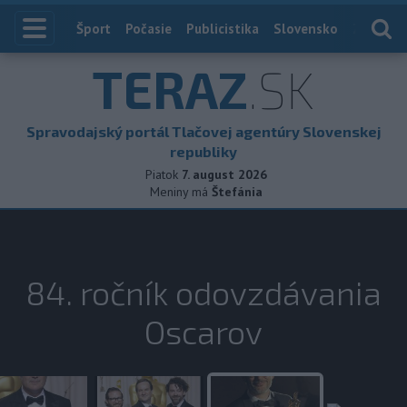
Index
Šport
Počasie
Publicistika
Slovensko
Zahranič
TERAZ
.SK
Spravodajský portál Tlačovej agentúry Slovenskej
republiky
Piatok
7. august 2026
Meniny má
Štefánia
84. ročník odovzdávania
Oscarov