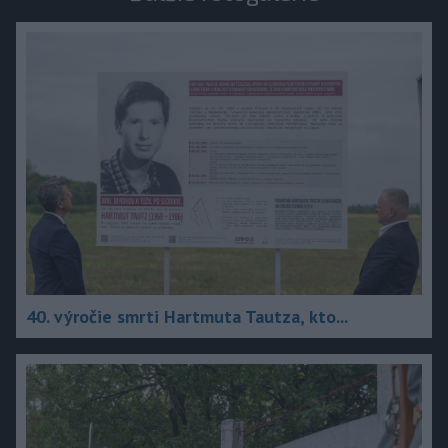
40. výročie smrti Hartmuta Tautza, kto...