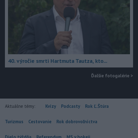
40. výročie smrti Hartmuta Tautza, kto...
Ďalšie fotogalérie
>
Aktuálne témy:
Kvízy
Podcasty
Rok Ľ.Štúra
Turizmus
Cestovanie
Rok dobrovoľníctva
Dielo týždňa
Referendum
MS v hokeji