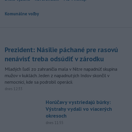
Komunálne voľby
Prezident: Násilie páchané pre rasovú
nenávisť treba odsúdiť v zárodku
Mladých ľudí zo zahraničia mala v Nitre napadnúť skupina
mužov v kuklách. Jeden z napadnutých Indov skončil v
nemocnici, kde sa podrobil operácii.
dnes 12:33
Horúčavy vystriedajú búrky:
Výstrahy vydali vo viacerých
okresoch
dnes 11:55