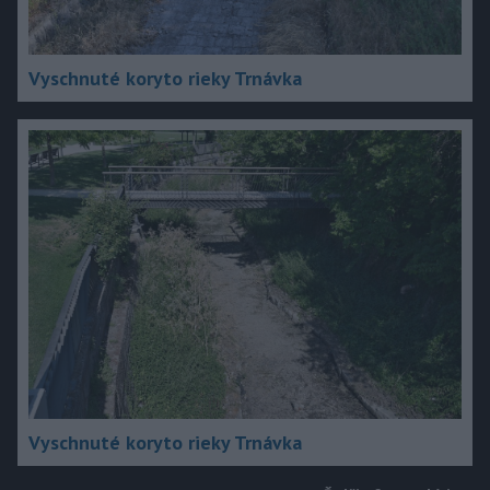
Vyschnuté koryto rieky Trnávka
Vyschnuté koryto rieky Trnávka