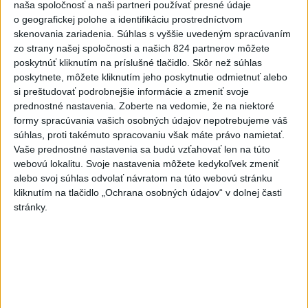
naša spoločnosť a naši partneri používať presné údaje
Robbie Williams
o geografickej polohe a identifikáciu prostredníctvom
3
Skončili ďalšie desiatky menších pôšt, samosprávam sa
skenovania zariadenia. Súhlas s vyššie uvedeným spracúvaním
zo strany našej spoločnosti a našich 824 partnerov môžete
to nepáči
poskytnúť kliknutím na príslušné tlačidlo. Skôr než súhlas
4
SMRŤ V HORÁCH: V Západných Tatrách zomrel 76-ročný
poskytnete, môžete kliknutím jeho poskytnutie odmietnuť alebo
si preštudovať podrobnejšie informácie a zmeniť svoje
turista
prednostné nastavenia.
Zoberte na vedomie, že na niektoré
5
VEĽKÁ PREDPOVEĎ POČASIA: Extrémne horúčavy
formy spracúvania vašich osobných údajov nepotrebujeme váš
súhlas, proti takémuto spracovaniu však máte právo namietať.
ustúpili. Alebo žeby nie?
Vaše prednostné nastavenia sa budú vzťahovať len na túto
6
OTESTUJTE SA: Rozumiete slovenským nárečiam? Tieto
webovú lokalitu. Svoje nastavenia môžete kedykoľvek zmeniť
alebo svoj súhlas odvolať návratom na túto webovú stránku
slová vás potrápia
kliknutím na tlačidlo „Ochrana osobných údajov“ v dolnej časti
7
Prešov remizoval v domácom dueli 3. kola s Liptovským
stránky.
Mikulášom
Najnovšie správy na Teraz.sk
Vyhlásenia