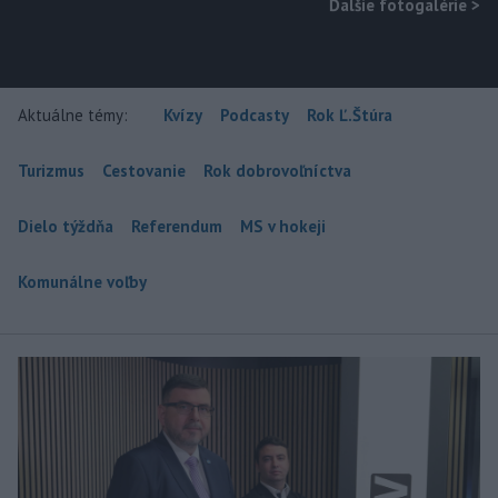
Ďalšie fotogalérie
>
Aktuálne témy:
Kvízy
Podcasty
Rok Ľ.Štúra
Turizmus
Cestovanie
Rok dobrovoľníctva
Dielo týždňa
Referendum
MS v hokeji
Komunálne voľby