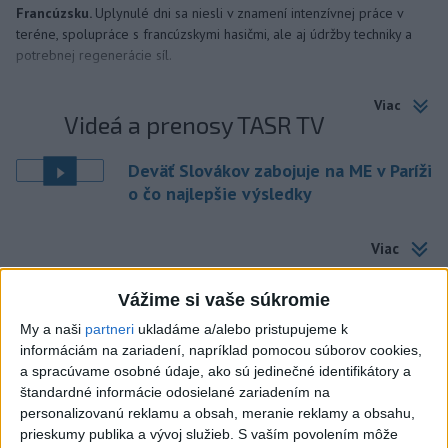
Francúzsku.
Uplynulé dni sa niesli v znamení intenzívnej práce v
teréne, spolupráce s francúzskymi hasičmi, ale aj údržby techniky a
potrebnej regenerácie síl.
Viac
Videá a prenosy TASR TV
Deväť Slovákov zabojuje na ME v Paríži
o čo najlepšie výsledky
Viac
Najčítanejšie
Vážime si vaše súkromie
6h
24h
7d
My a naši
partneri
ukladáme a/alebo pristupujeme k
informáciám na zariadení, napríklad pomocou súborov cookies,
DRÁMA V PARLAMENTE: Poslankyňa
1
a spracúvame osobné údaje, ako sú jedinečné identifikátory a
hádzala do premiéra vajíčka
štandardné informácie odosielané zariadením na
personalizovanú reklamu a obsah, meranie reklamy a obsahu,
2
Festival Lovestream 2026 pokračuje, druhý deň zakončil
prieskumy publika a vývoj služieb.
S vaším povolením môže