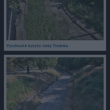
Vyschnuté koryto rieky Trnávka