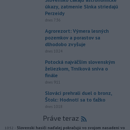
úkazy, zatmenie Slnka striedajú
Perzeidy
dnes 7:36
Agrorezort: Výmera lesných
pozemkov a porastov sa
dlhodobo zvyšuje
dnes 10:24
Potocká najväčším slovenským
želiezkom, Trníková sníva o
finále
dnes 9:11
Slováci prehrali duel o bronz,
Štolc: Hodnotí sa to ťažko
dnes 10:18
Práve teraz
-
Slovenskí hasiči naďalej pokračujú vo svojom nasadení vo
10:52