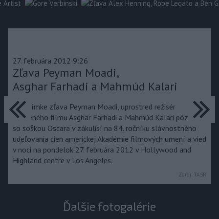
27. februára 2012 9:26
Zľava Peyman Moadi,
Asghar Farhadi a Mahmúd Kalari
predchádzajúce
ďa
Na snímke zľava Peyman Moadi, uprostred režisér
oceneného filmu Asghar Farhadi a Mahmúd Kalari pózujú
so soškou Oscara v zákulisí na 84. ročníku slávnostného
udeľovania cien americkej Akadémie filmových umení a vied
v noci na pondelok 27. februára 2012 v Hollywood and
Highland centre v Los Angeles.
Zdroj:
TASR
Ďalšie fotogalérie