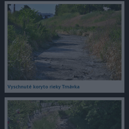
Vyschnuté koryto rieky Trnávka