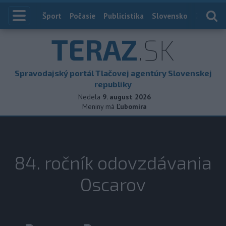
Index
Šport
Počasie
Publicistika
Slovensko
Zahranič
TERAZ
.SK
Spravodajský portál Tlačovej agentúry Slovenskej
republiky
Nedela
9. august 2026
Meniny má
Ľubomíra
84. ročník odovzdávania
Oscarov