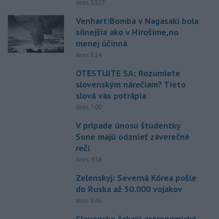
dnes 10:27
Venhart:Bomba v Nagasaki bola
silnejšia ako v Hirošime,no
menej účinná
dnes 8:24
OTESTUJTE SA: Rozumiete
slovenským nárečiam? Tieto
slová vás potrápia
dnes 7:00
V prípade únosu študentky
Sone majú odznieť záverečné
reči
dnes 9:36
Zelenskyj: Severná Kórea pošle
do Ruska až 50.000 vojakov
dnes 8:46
Slovensko čakajú astronomické