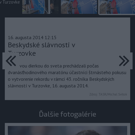
16. augusta 2014 12:15
Beskydské slávnosti v
predchádzajúce
ďa
Turzovke
Kľúčovou dierkou do sveta prechádzali počas
dvanásťhodinového maratónu účastníci štrnásteho pokusu
o vytvorenie rekordu v rámci 43. ročníka Beskydských
slávností v Turzovke, 16. augusta 2014.
Zdroj:
TASR/Michal Svítok
Ďalšie fotogalérie