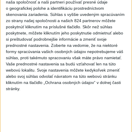
zahalí tma, hrozia dôsledky
naša spoločnosť a naši partneri používať presné údaje
o geografickej polohe a identifikáciu prostredníctvom
2
skenovania zariadenia. Súhlas s vyššie uvedeným spracúvaním
Prešovský kraj vyzýva k využitiu bezplatného parkoviska v
zo strany našej spoločnosti a našich 824 partnerov môžete
Tatrách
poskytnúť kliknutím na príslušné tlačidlo. Skôr než súhlas
3
poskytnete, môžete kliknutím jeho poskytnutie odmietnuť alebo
Kruhová križovatka v Poprade v smere z Hozelca bude
si preštudovať podrobnejšie informácie a zmeniť svoje
hotová budúci rok
prednostné nastavenia.
Zoberte na vedomie, že na niektoré
4
formy spracúvania vašich osobných údajov nepotrebujeme váš
V Košiciach Nad jazerom začína výstavba
súhlas, proti takémuto spracovaniu však máte právo namietať.
chodníka,otvorili aj pumptrack
Vaše prednostné nastavenia sa budú vzťahovať len na túto
5
webovú lokalitu. Svoje nastavenia môžete kedykoľvek zmeniť
Obnovu posledného úseku cesty na Kráľovu hoľu majú
alebo svoj súhlas odvolať návratom na túto webovú stránku
ukončiť v auguste
kliknutím na tlačidlo „Ochrana osobných údajov“ v dolnej časti
6
stránky.
Mesto Martin vypovedalo zmluvy na tri rozpracované
investičné akcie
7
DPB: Všetky autobusy a trolejbusy majú klimatizáciu
Najnovšie správy na Teraz.sk