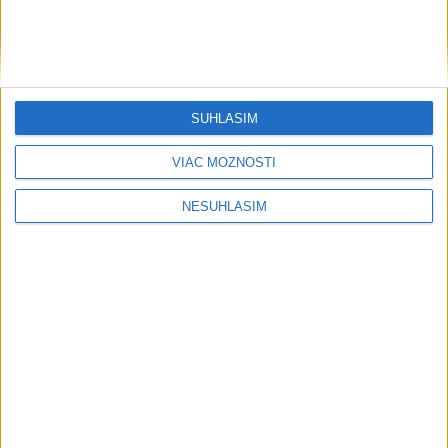
SÚHLASÍM
VIAC MOŽNOSTÍ
NESÚHLASÍM
....