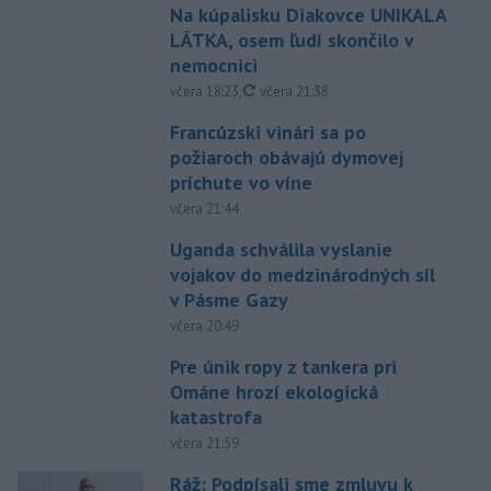
Na kúpalisku Diakovce UNIKALA
LÁTKA, osem ľudí skončilo v
nemocnici
aktualizované
včera 18:23
,
včera 21:38
Francúzski vinári sa po
požiaroch obávajú dymovej
príchute vo víne
včera 21:44
Uganda schválila vyslanie
vojakov do medzinárodných síl
v Pásme Gazy
včera 20:49
Pre únik ropy z tankera pri
Ománe hrozí ekologická
katastrofa
včera 21:59
Ráž: Podpísali sme zmluvu k