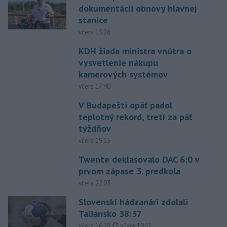
dokumentácii obnovy hlavnej
stanice
včera 15:26
KDH žiada ministra vnútra o
vysvetlenie nákupu
kamerových systémov
včera 17:40
V Budapešti opäť padol
teplotný rekord, tretí za päť
týždňov
včera 19:15
Twente deklasovalo DAC 6:0 v
prvom zápase 3. predkola
včera 22:03
Slovenskí hádzanári zdolali
Taliansko 38:37
aktualizované
včera 16:28
,
včera 19:55