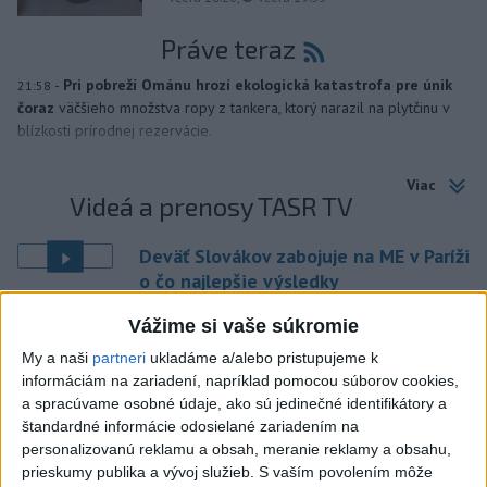
Práve teraz
-
Pri pobreží Ománu hrozí ekologická katastrofa pre únik
21:58
čoraz
väčšieho množstva ropy z tankera, ktorý narazil na plytčinu v
blízkosti prírodnej rezervácie.
Viac
Videá a prenosy TASR TV
Deväť Slovákov zabojuje na ME v Paríži
o čo najlepšie výsledky
Vážime si vaše súkromie
Viac
My a naši
partneri
ukladáme a/alebo pristupujeme k
Najčítanejšie
informáciám na zariadení, napríklad pomocou súborov cookies,
a spracúvame osobné údaje, ako sú jedinečné identifikátory a
6h
24h
7d
štandardné informácie odosielané zariadením na
personalizovanú reklamu a obsah, meranie reklamy a obsahu,
ÚPLNÉ ZATMENIE SLNKA: Časť Európy
1
prieskumy publika a vývoj služieb.
S vaším povolením môže