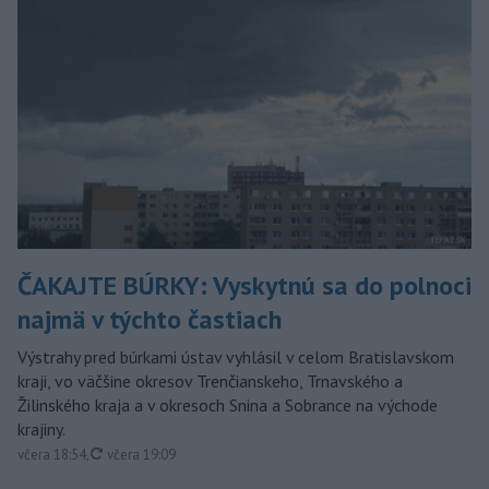
ČAKAJTE BÚRKY: Vyskytnú sa do polnoci
najmä v týchto častiach
Výstrahy pred búrkami ústav vyhlásil v celom Bratislavskom
kraji, vo väčšine okresov Trenčianskeho, Trnavského a
Žilinského kraja a v okresoch Snina a Sobrance na východe
krajiny.
aktualizované
včera 18:54
,
včera 19:09