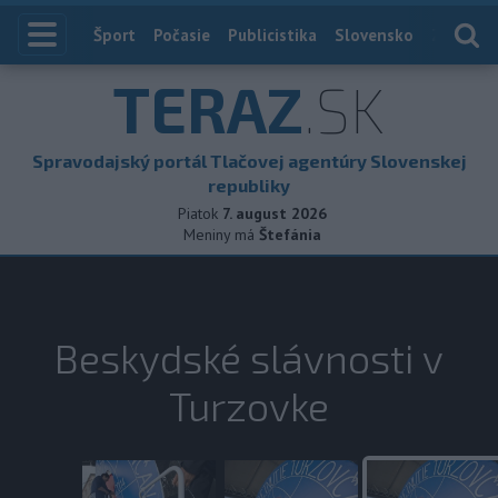
Index
Šport
Počasie
Publicistika
Slovensko
Zahranič
TERAZ
.SK
Spravodajský portál Tlačovej agentúry Slovenskej
republiky
Piatok
7. august 2026
Meniny má
Štefánia
Beskydské slávnosti v
Turzovke