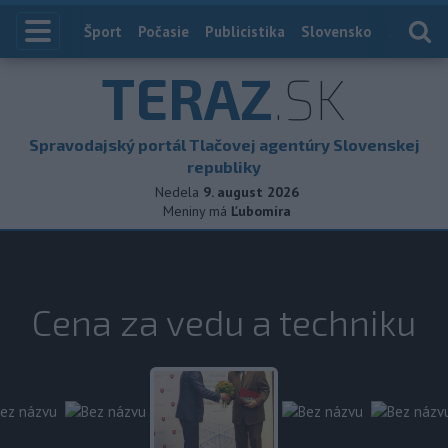
Index
Šport
Počasie
Publicistika
Slovensko
Zahranič
TERAZ
.SK
Spravodajský portál Tlačovej agentúry Slovenskej
republiky
Nedela
9. august 2026
Meniny má
Ľubomíra
Cena za vedu a techniku