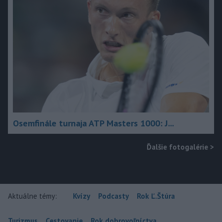
Osemfinále turnaja ATP Masters 1000: J...
Ďalšie fotogalérie
>
Aktuálne témy:
Kvízy
Podcasty
Rok Ľ.Štúra
Turizmus
Cestovanie
Rok dobrovoľníctva