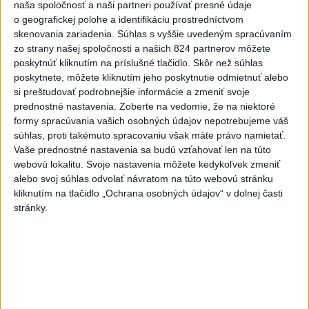
hnutí zamestnaný,
nie si zakladať živnosť. V nedeľnej diskusnej
naša spoločnosť a naši partneri používať presné údaje
relácii to naznačil minister práce, sociálnych vecí a rodiny Tomáš
o geografickej polohe a identifikáciu prostredníctvom
(Hlas-SD), podľa ktorého by takáto živnosť mohla napĺňať podstatu
skenovania zariadenia. Súhlas s vyššie uvedeným spracúvaním
fiktívnej živnosti.
zo strany našej spoločnosti a našich 824 partnerov môžete
poskytnúť kliknutím na príslušné tlačidlo. Skôr než súhlas
poskytnete, môžete kliknutím jeho poskytnutie odmietnuť alebo
Viac
Videá a prenosy TASR TV
si preštudovať podrobnejšie informácie a zmeniť svoje
prednostné nastavenia.
Zoberte na vedomie, že na niektoré
formy spracúvania vašich osobných údajov nepotrebujeme váš
Deväť Slovákov zabojuje na ME v Paríži
súhlas, proti takémuto spracovaniu však máte právo namietať.
o čo najlepšie výsledky
Vaše prednostné nastavenia sa budú vzťahovať len na túto
webovú lokalitu. Svoje nastavenia môžete kedykoľvek zmeniť
alebo svoj súhlas odvolať návratom na túto webovú stránku
Viac
kliknutím na tlačidlo „Ochrana osobných údajov“ v dolnej časti
Najčítanejšie
stránky.
6h
24h
7d
DRÁMA V PARLAMENTE: Poslankyňa
1
hádzala do premiéra vajíčka
2