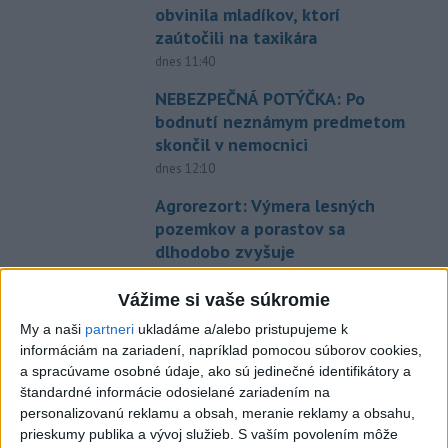
obvinila mladíkov, ktorí
zaútočili na taxikára
dnes 11:40
NEBEZPEČNÁ POTÝČKA: Po
bodnutí neznámym predmetom
skončil v nemocnici
dnes 12:10
Agrorezort: Výmera lesných
pozemkov a porastov sa
dlhodobo zvyšuje
dnes 10:24
Vážime si vaše súkromie
Slováci prehrali duel o bronz,
My a naši
partneri
ukladáme a/alebo pristupujeme k
Štolc: Hodnotí sa to ťažko
informáciám na zariadení, napríklad pomocou súborov cookies,
dnes 10:18
a spracúvame osobné údaje, ako sú jedinečné identifikátory a
štandardné informácie odosielané zariadením na
Práve teraz
personalizovanú reklamu a obsah, meranie reklamy a obsahu,
-
Podpredseda opozičného PS Ivan Korčok by mal byť v
13:56
prieskumy publika a vývoj služieb.
S vaším povolením môže