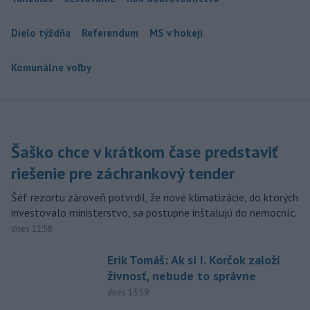
Dielo týždňa
Referendum
MS v hokeji
Komunálne voľby
Šaško chce v krátkom čase predstaviť
riešenie pre záchrankový tender
Šéf rezortu zároveň potvrdil, že nové klimatizácie, do ktorých
investovalo ministerstvo, sa postupne inštalujú do nemocníc.
dnes 11:58
Erik Tomáš: Ak si I. Korčok založí
živnosť, nebude to správne
dnes 13:59