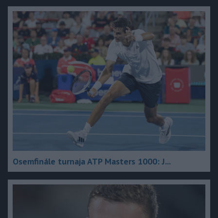
Osemfinále turnaja ATP Masters 1000: J...