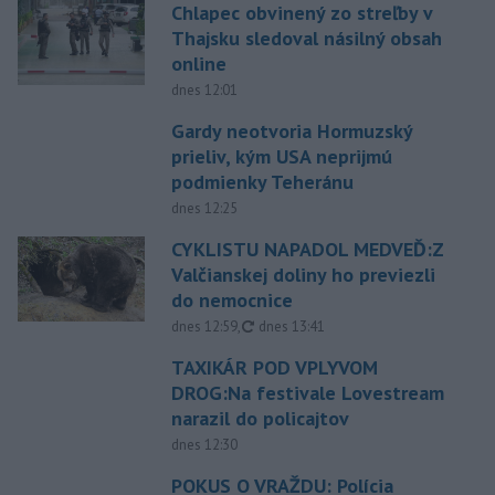
Chlapec obvinený zo streľby v
Thajsku sledoval násilný obsah
online
dnes 12:01
Gardy neotvoria Hormuzský
prieliv, kým USA neprijmú
podmienky Teheránu
dnes 12:25
CYKLISTU NAPADOL MEDVEĎ:Z
Valčianskej doliny ho previezli
do nemocnice
aktualizované
dnes 12:59
,
dnes 13:41
TAXIKÁR POD VPLYVOM
DROG:Na festivale Lovestream
narazil do policajtov
dnes 12:30
POKUS O VRAŽDU: Polícia