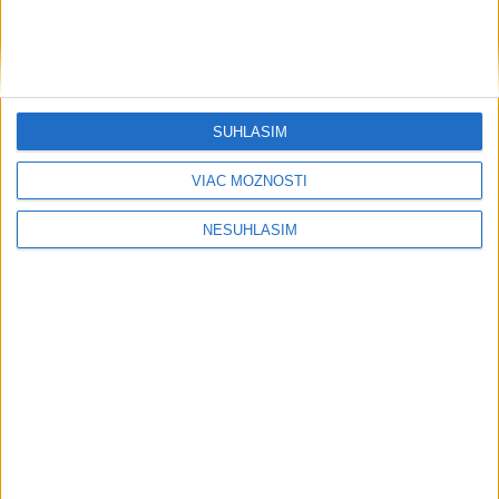
....
SÚHLASÍM
VIAC MOŽNOSTÍ
NESÚHLASÍM
....