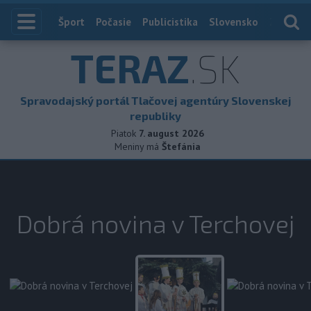
Index
Šport
Počasie
Publicistika
Slovensko
Zahranič
TERAZ
.SK
Spravodajský portál Tlačovej agentúry Slovenskej
republiky
Piatok
7. august 2026
Meniny má
Štefánia
Dobrá novina v Terchovej