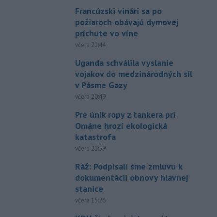
Francúzski vinári sa po
požiaroch obávajú dymovej
príchute vo víne
včera 21:44
Uganda schválila vyslanie
vojakov do medzinárodných síl
v Pásme Gazy
včera 20:49
Pre únik ropy z tankera pri
Ománe hrozí ekologická
katastrofa
včera 21:59
Ráž: Podpísali sme zmluvu k
dokumentácii obnovy hlavnej
stanice
včera 15:26