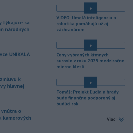
spolu 1827 pristátí osobných
kajutových a výletných plavidiel.
VIDEO: Umelá inteligencia a
-
Republikánmi ovládaný výbor
17:28
 týkajúce sa
robotika pomáhajú už aj
amerického Senátu vo
štvrtok
ám národných
záchranárom
označil lekára Anthonyho Fauciho za
osobu brániacu vyšetrovacím
právomociam Kongresu.
é
ovce UNIKALA
-
Jemenskí povstalci húsíovia
Ceny vybraných kŕmnych
17:14
vo štvrtok pri raketových a
surovín v roku 2025 medziročne
mierne klesli
dronových
útokoch zabili najmenej 38
é
príslušníkov vládnych síl a ďalších 29
 zmluvu k
zranili, uviedli pre agentúru AFP
zdroje zo zdravotníckych služieb.
vy hlavnej
Tomáš: Projekt Ľudia a hrady
-
Európska komisia (EK)
16:35
bude finančne podporený aj
monitoruje situáciu a posudzuje
budúci rok
všetky
vznesené obavy týkajúce sa
 vnútra o
vládnych uznesení k zonáciám
u kamerových
Viac
národných parkov. Zároveň posudzuje
ôsmu žiadosť o platbu z plánu