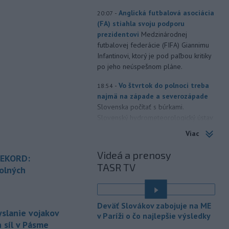
-
Anglická futbalová asociácia
20:07
(FA) stiahla svoju podporu
prezidentovi
Medzinárodnej
futbalovej federácie (FIFA) Giannimu
Infantinovi, ktorý je pod paľbou kritiky
po jeho neúspešnom pláne.
-
Vo štvrtok do polnoci treba
18:54
najmä na západe a severozápade
Slovenska počítať s búrkami.
Slovenský hydrometeorologický ústav
(SHMÚ) vydal výstrahy prvého stupňa.
Viac
Platia aj v okresoch Snina a Sobrance.
Videá a prenosy
REKORD:
-
Polícia v súčinnosti s ďalšími
18:19
TASR TV
záchrannými zložkami zasahuje
na
olných
termálnom kúpalisku v Diakovciach.
é
-
V dunajských prístavoch v
17:36
Deväť Slovákov zabojuje na ME
Bratislave, Komárne a Štúrove v
yslanie vojakov
v Paríži o čo najlepšie výsledky
prvom
polroku 2026 zaznamenali
 síl v Pásme