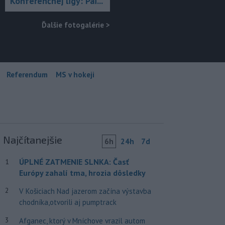
Konferenčnej ligy: Pai...
Ďalšie fotogalérie
>
Referendum
MS v hokeji
Najčítanejšie
6h
24h
7d
ÚPLNÉ ZATMENIE SLNKA: Časť
1
Európy zahalí tma, hrozia dôsledky
2
V Košiciach Nad jazerom začína výstavba
chodníka,otvorili aj pumptrack
3
Afganec, ktorý v Mníchove vrazil autom