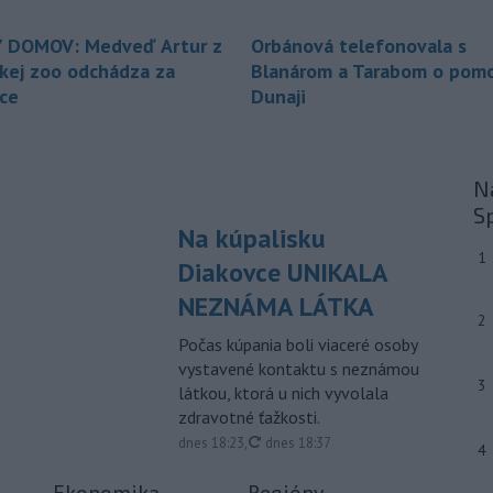
-
Nemecký súd vo štvrtok
12:12
udelil doživotný trest Afgancovi,
 DOMOV: Medveď Artur z
Orbánová telefonovala s
ktorý
minulý rok autom vrazil do davu
ckej zoo odchádza za
Blanárom a Tarabom o pomo
ľudí v Mníchove a zabil dvojročné
ice
Dunaji
dievča a jej 37-ročnú matku.
-
Severná Kórea vo štvrtok
11:29
odpálila najmenej jeden
Na
neidentifikovaný
projektil smerom k
S
Japonskému moru, uviedla
Na kúpalisku
juhokórejská armáda.
1
Diakovce UNIKALA
-
Island si v prípade obnovenia
10:31
NEZNÁMA LÁTKA
rokovaní o vstupe do Európskej
2
únie chce zachovať suverénnu
Počas kúpania boli viaceré osoby
kontrolu nad všetkým rybolovom.
vystavené kontaktu s neznámou
3
látkou, ktorá u nich vyvolala
-
Väčšina Poliakov po roku vo
09:52
zdravotné ťažkosti.
funkcii hodnotí pôsobenie
prezidenta Karola Nawrockého
aktualizované
dnes 18:23
,
dnes 18:37
4
pozitívne.
Ekonomika
Regióny