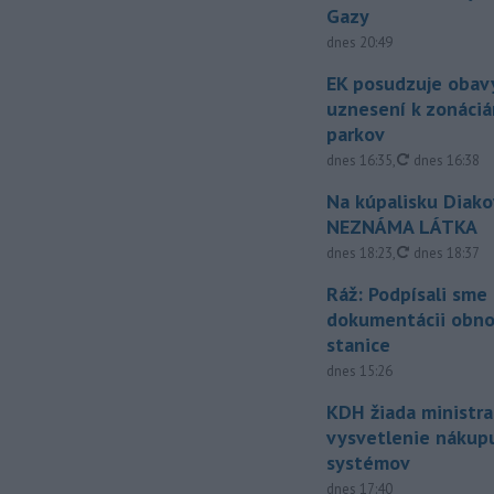
Gazy
dnes 20:49
EK posudzuje obavy
uznesení k zonáci
parkov
aktualizovan
dnes 16:35
,
dnes 16:38
Na kúpalisku Diak
NEZNÁMA LÁTKA
aktualizovan
dnes 18:23
,
dnes 18:37
Ráž: Podpísali sme
dokumentácii obno
stanice
dnes 15:26
KDH žiada ministra
vysvetlenie nákup
systémov
dnes 17:40