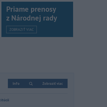
Priame prenosy
z Národnej rady
ZOBRAZIŤ VIAC
Info
Zobraziť viac
itúcií