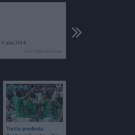
ďalšie
 5. júla 2014.
Zdroj:
TASR/Lukáš Grinaj
Tretie predkolo