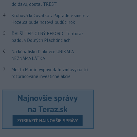
do davu, dostal TREST
4
Kruhová križovatka v Poprade v smere z
Hozelca bude hotová budúci rok
5
ĎALŠÍ TEPLOTNÝ REKORD: Tentoraz
padol v Dolných Plachtinciach
6
Na kúpalisku Diakovce UNIKALA
NEZNÁMA LÁTKA
7
Mesto Martin vypovedalo zmluvy na tri
rozpracované investičné akcie
Najnovšie správy
na Teraz.sk
ZOBRAZIŤ NAJNOVŠIE SPRÁVY