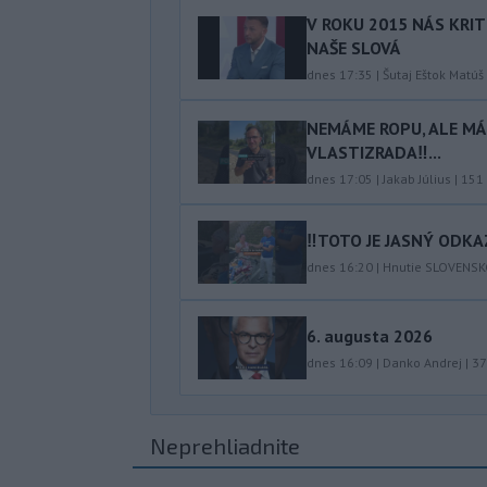
V ROKU 2015 NÁS KRIT
NAŠE SLOVÁ
dnes 17:35
|
Šutaj Eštok Matúš
NEMÁME ROPU, ALE MÁM
VLASTIZRADA‼️...
dnes 17:05
|
Jakab Július
|
151
‼️TOTO JE JASNÝ ODKAZ
dnes 16:20
|
Hnutie SLOVENS
6. augusta 2026
dnes 16:09
|
Danko Andrej
|
37
Neprehliadnite