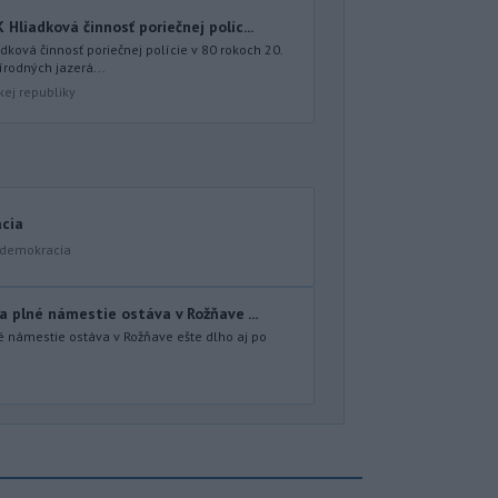
iadková činnosť poriečnej políc...
ová činnosť poriečnej polície v 80 rokoch 20.
írodných jazerá...
kej republiky
acia
a demokracia
 plné námestie ostáva v Rožňave ...
é námestie ostáva v Rožňave ešte dlho aj po