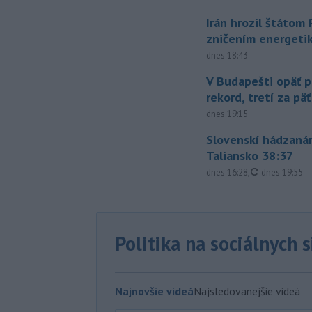
Irán hrozil štátom
zničením energeti
dnes 18:43
V Budapešti opäť p
rekord, tretí za pä
dnes 19:15
Slovenskí hádzanár
Taliansko 38:37
aktualizovan
dnes 16:28
,
dnes 19:55
Politika na sociálnych 
Najnovšie videá
Najsledovanejšie videá