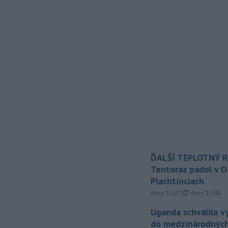
ĎALŠÍ TEPLOTNÝ 
Tentoraz padol v D
Plachtinciach
aktualizovan
dnes 15:27
,
dnes 17:08
Uganda schválila v
do medzinárodných