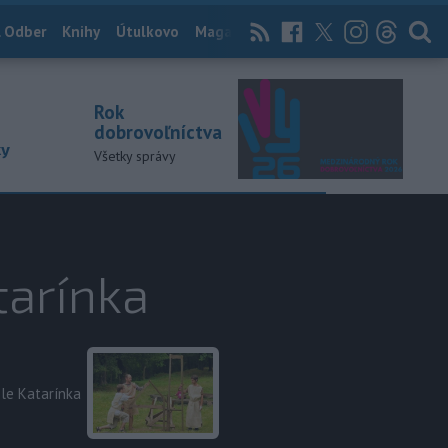
 Odber
Knihy
Útulkovo
Magazín
News Now
Archív
TASR
Rok
dobrovoľníctva
ky
Všetky správy
tarínka