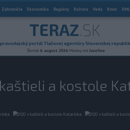
Zahraničie
Ekonomika
Regióny
Kultúra
Veda
Krimi
XML
TERAZ
.SK
pravodajský portál Tlačovej agentúry Slovenskej republi
Štvrtok
6. august 2026
Meniny má
Jozefína
kaštieli a kostole Ka