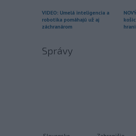
VIDEO: Umelá inteligencia a
NOVÝ
robotika pomáhajú už aj
koši
záchranárom
hran
Správy
Slovensko
Zahraničie