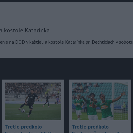
júce
 a kostole Katarínka
nie na DOD v kaštieli a kostole Katarínka pri Dechticiach v sobotu
Tretie predkolo
Tretie predkolo