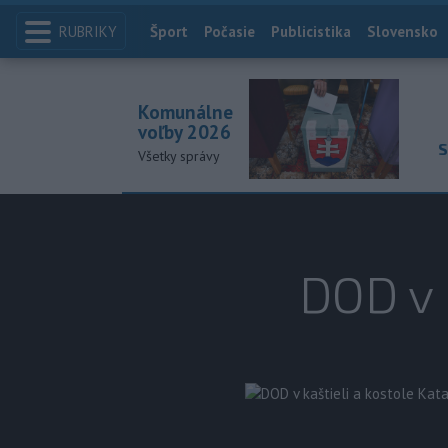
RUBRIKY
Index
Šport
Počasie
Publicistika
Slovensko
Komunálne
voľby 2026
S
Všetky správy
DOD v 