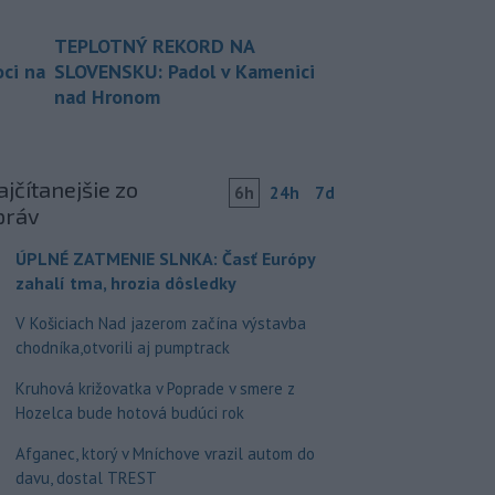
TEPLOTNÝ REKORD NA
ci na
SLOVENSKU: Padol v Kamenici
nad Hronom
jčítanejšie zo
6h
24h
7d
práv
ÚPLNÉ ZATMENIE SLNKA: Časť Európy
zahalí tma, hrozia dôsledky
V Košiciach Nad jazerom začína výstavba
chodníka,otvorili aj pumptrack
Kruhová križovatka v Poprade v smere z
Hozelca bude hotová budúci rok
Afganec, ktorý v Mníchove vrazil autom do
davu, dostal TREST