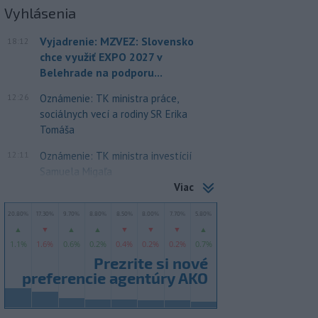
Vyhlásenia
Vyjadrenie: MZVEZ: Slovensko
18:12
chce využiť EXPO 2027 v
Belehrade na podporu...
12:26
Oznámenie: TK ministra práce,
sociálnych vecí a rodiny SR Erika
Tomáša
12:11
Oznámenie: TK ministra investícií
Samuela Migaľa
Viac