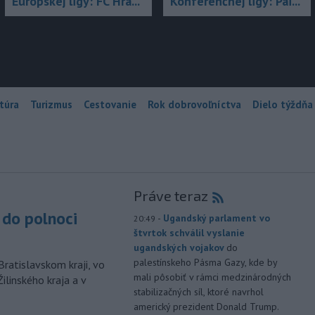
Európskej ligy: FC Hra...
Konferenčnej ligy: Pai...
túra
Turizmus
Cestovanie
Rok dobrovoľníctva
Dielo týždňa
Práve teraz
do polnoci
-
Ugandský parlament vo
20:49
štvrtok schválil vyslanie
ugandských vojakov
do
palestínskeho Pásma Gazy, kde by
Bratislavskom kraji, vo
mali pôsobiť v rámci medzinárodných
ilinského kraja a v
stabilizačných síl, ktoré navrhol
americký prezident Donald Trump.