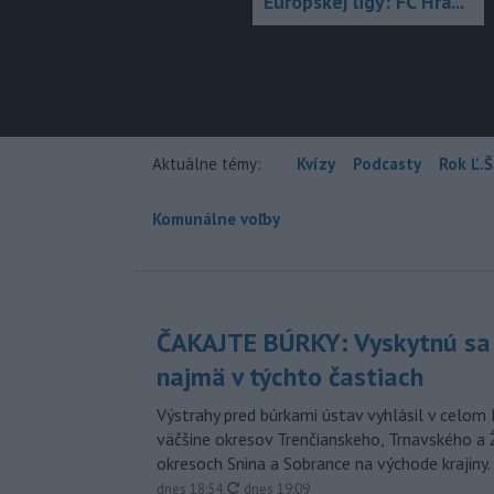
Európskej ligy: FC Hra...
Aktuálne témy:
Kvízy
Podcasty
Rok Ľ.Š
Komunálne voľby
ČAKAJTE BÚRKY: Vyskytnú sa 
najmä v týchto častiach
Výstrahy pred búrkami ústav vyhlásil v celom 
väčšine okresov Trenčianskeho, Trnavského a Ž
okresoch Snina a Sobrance na východe krajiny.
aktualizované
dnes 18:54
,
dnes 19:09