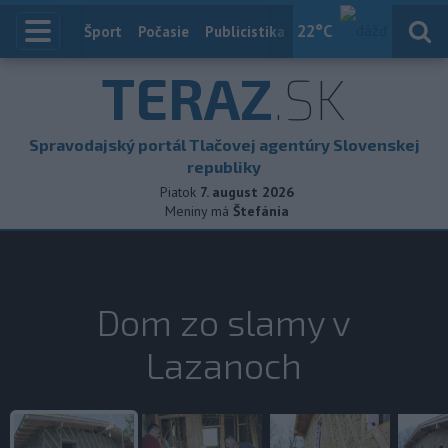
22
°C
Index
Šport
Počasie
Publicistika
Slovensko
Zahranič
TERAZ
.SK
Spravodajský portál Tlačovej agentúry Slovenskej
republiky
Piatok
7. august 2026
Meniny má
Štefánia
Dom zo slamy v
Lazanoch