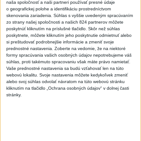
naša spoločnosť a naši partneri používať presné údaje
2
Prešovský kraj vyzýva k využitiu bezplatného parkoviska v
o geografickej polohe a identifikáciu prostredníctvom
Tatrách
skenovania zariadenia. Súhlas s vyššie uvedeným spracúvaním
zo strany našej spoločnosti a našich 824 partnerov môžete
3
Kruhová križovatka v Poprade v smere z Hozelca bude
poskytnúť kliknutím na príslušné tlačidlo. Skôr než súhlas
hotová budúci rok
poskytnete, môžete kliknutím jeho poskytnutie odmietnuť alebo
si preštudovať podrobnejšie informácie a zmeniť svoje
4
V Košiciach Nad jazerom začína výstavba
prednostné nastavenia.
Zoberte na vedomie, že na niektoré
chodníka,otvorili aj pumptrack
formy spracúvania vašich osobných údajov nepotrebujeme váš
súhlas, proti takémuto spracovaniu však máte právo namietať.
5
Mesto Martin vypovedalo zmluvy na tri rozpracované
Vaše prednostné nastavenia sa budú vzťahovať len na túto
investičné akcie
webovú lokalitu. Svoje nastavenia môžete kedykoľvek zmeniť
alebo svoj súhlas odvolať návratom na túto webovú stránku
6
Obnovu posledného úseku cesty na Kráľovu hoľu majú
kliknutím na tlačidlo „Ochrana osobných údajov“ v dolnej časti
ukončiť v auguste
stránky.
7
Historik Zajac: Územie Slovenska bolo jadrom poľsko-
uhorských vzťahov
Najnovšie správy na Teraz.sk