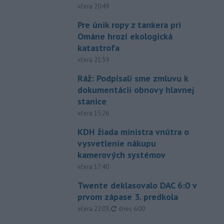
včera 20:49
Pre únik ropy z tankera pri
Ománe hrozí ekologická
katastrofa
včera 21:59
Ráž: Podpísali sme zmluvu k
dokumentácii obnovy hlavnej
stanice
včera 15:26
KDH žiada ministra vnútra o
vysvetlenie nákupu
kamerových systémov
včera 17:40
Twente deklasovalo DAC 6:0 v
prvom zápase 3. predkola
aktualizované
včera 22:03
,
dnes 6:00