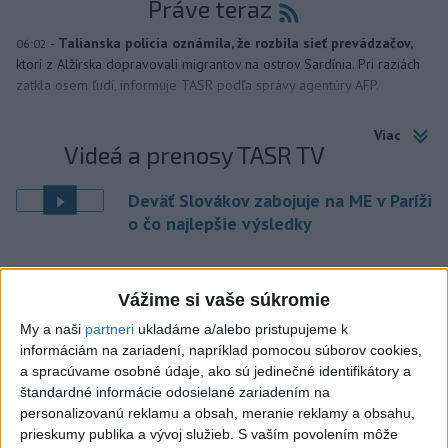
Práve teraz
-
Talianska polícia oznámila, že rozbila sieť prevádzačov,
06:02
ktorí z Alžírska dopravovali migrantov na ostrov Sardínia. Pri raziách
zatkla osem ľudí, informuje TASR podľa správy agentúry AFP.
Viac
Videá a prenosy TASR TV
Deväť Slovákov zabojuje na ME v Paríži
o čo najlepšie výsledky
Viac
Vážime si vaše súkromie
Najčítanejšie
My a naši
partneri
ukladáme a/alebo pristupujeme k
6h
24h
7d
informáciám na zariadení, napríklad pomocou súborov cookies,
a spracúvame osobné údaje, ako sú jedinečné identifikátory a
ÚPLNÉ ZATMENIE SLNKA: Časť Európy
1
štandardné informácie odosielané zariadením na
personalizovanú reklamu a obsah, meranie reklamy a obsahu,
zahalí tma, hrozia dôsledky
prieskumy publika a vývoj služieb.
S vaším povolením môže