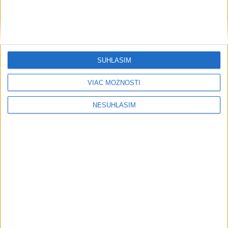
SÚHLASÍM
VIAC MOŽNOSTÍ
NESÚHLASÍM
....