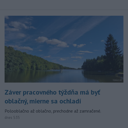
Záver pracovného týždňa má byť
oblačný, mierne sa ochladí
Polooblačno až oblačno, prechodne až zamračené.
dnes 5:35