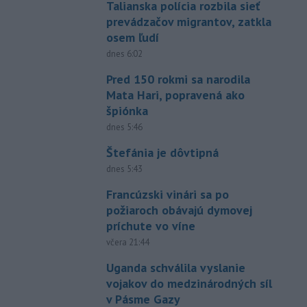
Talianska polícia rozbila sieť
prevádzačov migrantov, zatkla
osem ľudí
dnes 6:02
Pred 150 rokmi sa narodila
Mata Hari, popravená ako
špiónka
dnes 5:46
Štefánia je dôvtipná
dnes 5:43
Francúzski vinári sa po
požiaroch obávajú dymovej
príchute vo víne
včera 21:44
Uganda schválila vyslanie
vojakov do medzinárodných síl
v Pásme Gazy