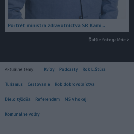
Portrét ministra zdravotníctva SR Kami...
Ďalšie fotogalérie
>
Aktuálne témy:
Kvízy
Podcasty
Rok Ľ.Štúra
Turizmus
Cestovanie
Rok dobrovoľníctva
Dielo týždňa
Referendum
MS v hokeji
Komunálne voľby