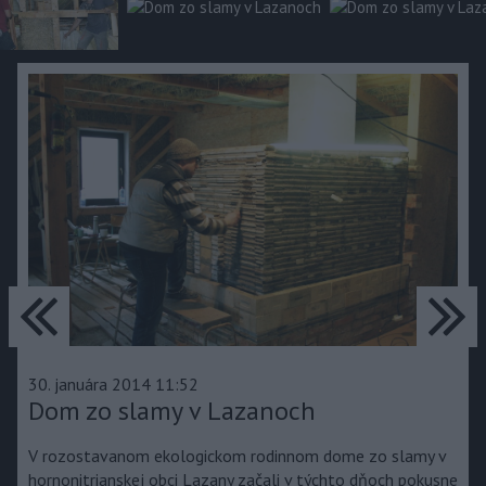
predchádzajúce
ďa
30. januára 2014 11:52
Dom zo slamy v Lazanoch
V rozostavanom ekologickom rodinnom dome zo slamy v
hornonitrianskej obci Lazany začali v týchto dňoch pokusne