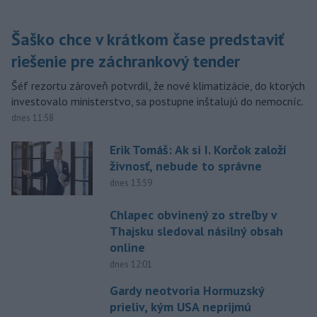
Šaško chce v krátkom čase predstaviť
riešenie pre záchrankový tender
Šéf rezortu zároveň potvrdil, že nové klimatizácie, do ktorých
investovalo ministerstvo, sa postupne inštalujú do nemocníc.
dnes 11:58
Erik Tomáš: Ak si I. Korčok založí
živnosť, nebude to správne
dnes 13:59
Chlapec obvinený zo streľby v
Thajsku sledoval násilný obsah
online
dnes 12:01
Gardy neotvoria Hormuzský
prieliv, kým USA neprijmú