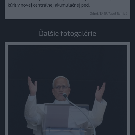
kúriť v novej centrálnej akumulačnej peci.
Zdroj:
TASR/Pavol Remiaš
Ďalšie fotogalérie