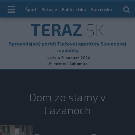
Index
Šport
Počasie
Publicistika
Slovensko
Zahranič
TERAZ
.SK
Spravodajský portál Tlačovej agentúry Slovenskej
republiky
Nedela
9. august 2026
Meniny má
Ľubomíra
Dom zo slamy v
Lazanoch