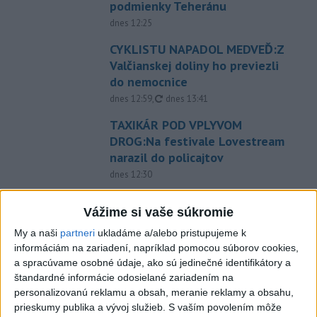
podmienky Teheránu
dnes 12:25
CYKLISTU NAPADOL MEDVEĎ:Z
Valčianskej doliny ho previezli
do nemocnice
aktualizované
dnes 12:59
,
dnes 13:41
TAXIKÁR POD VPLYVOM
DROG:Na festivale Lovestream
narazil do policajtov
dnes 12:30
POKUS O VRAŽDU: Polícia
Vážime si vaše súkromie
obvinila mladíkov, ktorí
zaútočili na taxikára
My a naši
partneri
ukladáme a/alebo pristupujeme k
informáciám na zariadení, napríklad pomocou súborov cookies,
dnes 11:40
a spracúvame osobné údaje, ako sú jedinečné identifikátory a
NEBEZPEČNÁ POTÝČKA: Po
štandardné informácie odosielané zariadením na
bodnutí neznámym predmetom
personalizovanú reklamu a obsah, meranie reklamy a obsahu,
skončil v nemocnici
prieskumy publika a vývoj služieb.
S vaším povolením môže