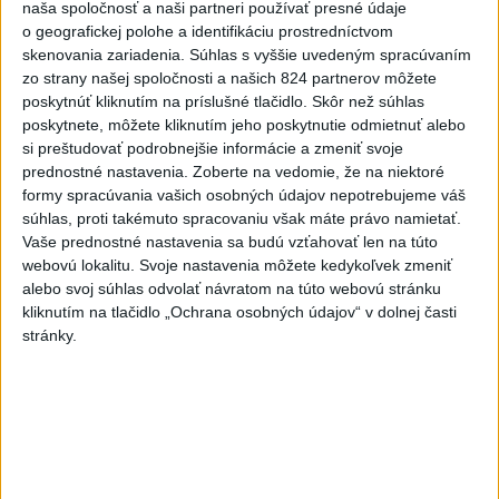
naša spoločnosť a naši partneri používať presné údaje
dnes 12:10
o geografickej polohe a identifikáciu prostredníctvom
Dobrindt: Nemecko čelí každý
skenovania zariadenia. Súhlas s vyššie uvedeným spracúvaním
deň útokom v hybridnej vojne
zo strany našej spoločnosti a našich 824 partnerov môžete
poskytnúť kliknutím na príslušné tlačidlo. Skôr než súhlas
dnes 14:30
poskytnete, môžete kliknutím jeho poskytnutie odmietnuť alebo
si preštudovať podrobnejšie informácie a zmeniť svoje
Slováci prehrali duel o bronz,
prednostné nastavenia.
Zoberte na vedomie, že na niektoré
Štolc: Hodnotí sa to ťažko
formy spracúvania vašich osobných údajov nepotrebujeme váš
dnes 10:18
súhlas, proti takémuto spracovaniu však máte právo namietať.
Vaše prednostné nastavenia sa budú vzťahovať len na túto
Práve teraz
webovú lokalitu. Svoje nastavenia môžete kedykoľvek zmeniť
alebo svoj súhlas odvolať návratom na túto webovú stránku
-
Pápež Lev XIV. v nedeľu vyzval na vytvorenie
14:30
kliknutím na tlačidlo „Ochrana osobných údajov“ v dolnej časti
humanitárnych
koridorov pre civilistov zasiahnutých vojnou v
stránky.
Sudáne, v ktorej zahynuli desaťtisíce ľudí a milióny sú vysídlené.
Viac
Videá a prenosy TASR TV
Deväť Slovákov zabojuje na ME v Paríži