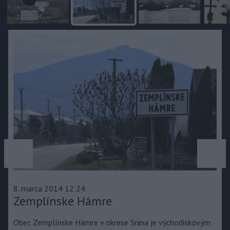
predchádzajúce
ďa
8. marca 2014 12:24
Zemplínske Hámre
Obec Zemplínske Hámre v okrese Snina je východiskovým