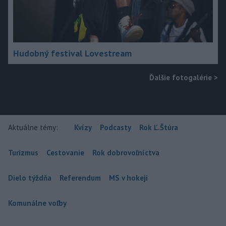
Hudobný festival Lovestream
Ďalšie fotogalérie
>
Aktuálne témy:
Kvízy
Podcasty
Rok Ľ.Štúra
Turizmus
Cestovanie
Rok dobrovoľníctva
Dielo týždňa
Referendum
MS v hokeji
Komunálne voľby