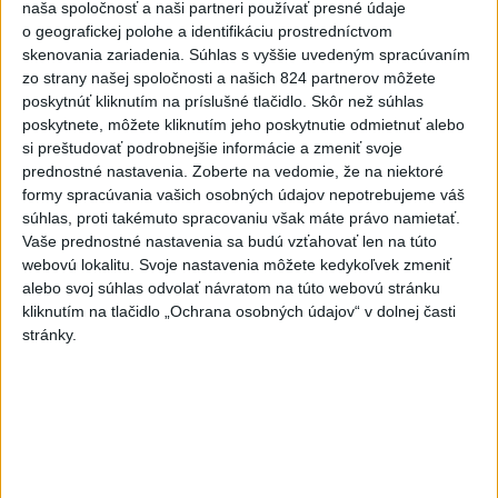
Najčítanejšie
naša spoločnosť a naši partneri používať presné údaje
o geografickej polohe a identifikáciu prostredníctvom
6h
24h
7d
skenovania zariadenia. Súhlas s vyššie uvedeným spracúvaním
zo strany našej spoločnosti a našich 824 partnerov môžete
MLADÍK VYPADOL Z FERRATY: Na Skalke
1
poskytnúť kliknutím na príslušné tlačidlo. Skôr než súhlas
poskytnete, môžete kliknutím jeho poskytnutie odmietnuť alebo
pri Kremnici zasahovali záchranári
si preštudovať podrobnejšie informácie a zmeniť svoje
prednostné nastavenia.
Zoberte na vedomie, že na niektoré
2
DRÁMA V PARLAMENTE: Poslankyňa hádzala do
formy spracúvania vašich osobných údajov nepotrebujeme váš
premiéra vajíčka
súhlas, proti takémuto spracovaniu však máte právo namietať.
Vaše prednostné nastavenia sa budú vzťahovať len na túto
3
Česká vláda uvažuje nad zvýšením valorizácie dôchodkov
webovú lokalitu. Svoje nastavenia môžete kedykoľvek zmeniť
na dvojnásobok
alebo svoj súhlas odvolať návratom na túto webovú stránku
kliknutím na tlačidlo „Ochrana osobných údajov“ v dolnej časti
4
ÚTOK MEDVEĎA: V Turanoch pri zjazde z D1 našli
stránky.
zraneného muža
5
Tragická nehoda: Prevrátil sa čln, zahynula žena a jej 5-
mesačná dcéra
6
Ugandský futbalista Owori zomrel vo veku 27 rokov po
brutálnom útoku