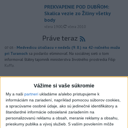
PREKVAPENIE POD DUBŇOM:
Skalica vezie zo Žiliny všetky
body
aktualizované
včera 19:00
,
včera 20:10
Práve teraz
-
Medvedicu útočiacu v nedeľu (9. 8.) na 42-ročného muža
07:03
pri Turanoch
sa podarilo eliminovať. Na sociálnej sieti o tom
informoval štátny tajomník ministerstva životného prostredia Filip
Kuffa.
Viac
Videá a prenosy TASR TV
Vážime si vaše súkromie
My a naši
partneri
ukladáme a/alebo pristupujeme k
Deväť Slovákov zabojuje na ME v Paríži
informáciám na zariadení, napríklad pomocou súborov cookies,
o čo najlepšie výsledky
a spracúvame osobné údaje, ako sú jedinečné identifikátory a
štandardné informácie odosielané zariadením na
personalizovanú reklamu a obsah, meranie reklamy a obsahu,
Viac
prieskumy publika a vývoj služieb.
S vaším povolením môže