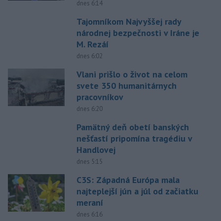
dnes 6:14
Tajomníkom Najvyššej rady
národnej bezpečnosti v Iráne je
M. Rezáí
dnes 6:02
Vlani prišlo o život na celom
svete 350 humanitárnych
pracovníkov
dnes 6:20
Pamätný deň obetí banských
nešťastí pripomína tragédiu v
Handlovej
dnes 5:15
C3S: Západná Európa mala
najteplejší jún a júl od začiatku
meraní
dnes 6:16