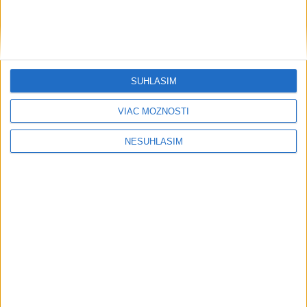
SÚHLASÍM
VIAC MOŽNOSTÍ
NESÚHLASÍM
....