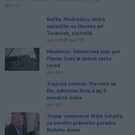
dnes 7:17
Kuffa: Medvedicu, ktorá
zaútočila na človeka pri
Turanoch, zastrelili
aktualizované
dnes 7:03
,
dnes 7:35
Mladenov: Odmietaný plán pre
Pásmo Gazy je jediná cesta
vpred
dnes 6:10
Tragická nehoda: Prevrátil sa
čln, zahynula žena a jej 5-
mesačná dcéra
dnes 6:05
Trump vymenoval Willa Scharfa
za nového právneho poradcu
Bieleho domu