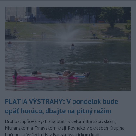
PLATIA VÝSTRAHY: V pondelok bude
opäť horúco, dbajte na pitný režim
Druhostupňová výstraha platí v celom Bratislavskom,
Nitrianskom a Trnavskom kraji. Rovnako v okresoch Krupina,
Lučenec a Veľký Krtíš v Banskobystrickom kraji.