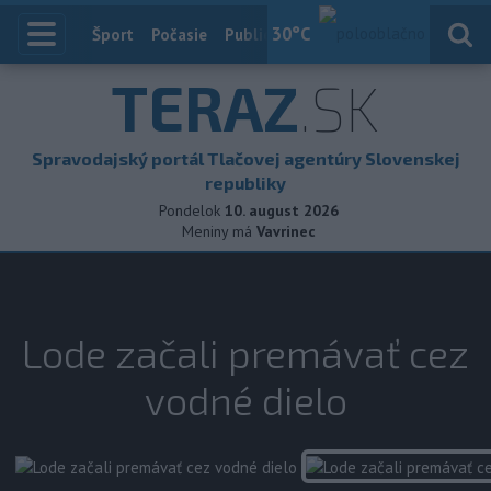
30
°C
Index
Šport
Počasie
Publicistika
Slovensko
Zahranič
TERAZ
.SK
Spravodajský portál Tlačovej agentúry Slovenskej
republiky
Pondelok
10. august 2026
Meniny má
Vavrinec
Lode začali premávať cez
vodné dielo