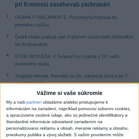
pri Kremnici zasahovali záchranári
2
DRÁMA V PARLAMENTE: Poslankyňa hádzala do
premiéra vajíčka
3
Česká vláda uvažuje nad zvýšením valorizácie dôchodkov
na dvojnásobok
4
ÚTOK MEDVEĎA: V Turanoch pri zjazde z D1 našli
zraneného muža
5
Tragická nehoda: Prevrátil sa čln, zahynula žena a jej 5-
mesačná dcéra
Vážime si vaše súkromie
6
Ugandský futbalista Owori zomrel vo veku 27 rokov po
brutálnom útoku
My a naši
partneri
ukladáme a/alebo pristupujeme k
informáciám na zariadení, napríklad pomocou súborov cookies,
7
Darina Pačutová pomáha pacientom vo Vranove nad
a spracúvame osobné údaje, ako sú jedinečné identifikátory a
Topľou slovom
štandardné informácie odosielané zariadením na
personalizovanú reklamu a obsah, meranie reklamy a obsahu,
prieskumy publika a vývoj služieb.
S vaším povolením môže