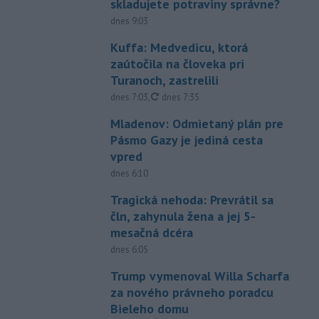
skladujete potraviny správne?
dnes 9:03
Kuffa: Medvedicu, ktorá
zaútočila na človeka pri
Turanoch, zastrelili
aktualizované
dnes 7:03
,
dnes 7:35
Mladenov: Odmietaný plán pre
Pásmo Gazy je jediná cesta
vpred
dnes 6:10
Tragická nehoda: Prevrátil sa
čln, zahynula žena a jej 5-
mesačná dcéra
dnes 6:05
Trump vymenoval Willa Scharfa
za nového právneho poradcu
Bieleho domu