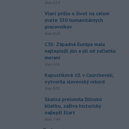
dnes 6:14
Vlani prišlo o život na celom
svete 350 humanitárnych
pracovníkov
dnes 6:20
C3S: Západná Európa mala
najteplejší jún a júl od začiatku
meraní
dnes 6:16
Kapustíková 10. v Courcheveli,
vytvorila slovenský rekord
dnes 8:02
Skalica prelomila žilinskú
kliatbu, zažíva historicky
najlepší štart
dnes 7:44