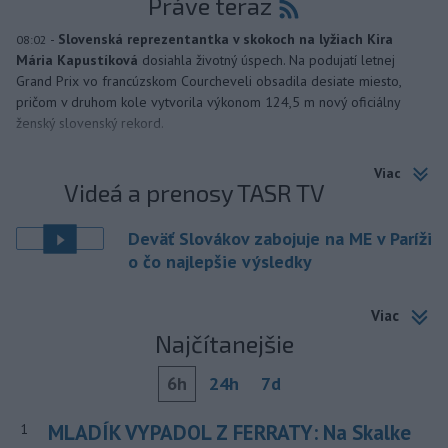
Práve teraz
-
Slovenská reprezentantka v skokoch na lyžiach Kira
08:02
Mária Kapustíková
dosiahla životný úspech. Na podujatí letnej
Grand Prix vo francúzskom Courcheveli obsadila desiate miesto,
pričom v druhom kole vytvorila výkonom 124,5 m nový oficiálny
ženský slovenský rekord.
Viac
Videá a prenosy TASR TV
Deväť Slovákov zabojuje na ME v Paríži
o čo najlepšie výsledky
Viac
Najčítanejšie
6h
24h
7d
MLADÍK VYPADOL Z FERRATY: Na Skalke
1