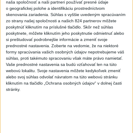
Najnovšie správy na Teraz.sk
naša spoločnosť a naši partneri používať presné údaje
o geografickej polohe a identifikáciu prostredníctvom
Vyhlásenia
skenovania zariadenia. Súhlas s vyššie uvedeným spracúvaním
zo strany našej spoločnosti a našich 824 partnerov môžete
Priame prenosy z Národnej rady SR
poskytnúť kliknutím na príslušné tlačidlo. Skôr než súhlas
poskytnete, môžete kliknutím jeho poskytnutie odmietnuť alebo
si preštudovať podrobnejšie informácie a zmeniť svoje
prednostné nastavenia.
Zoberte na vedomie, že na niektoré
Politika na sociálnych sieťach
formy spracúvania vašich osobných údajov nepotrebujeme váš
súhlas, proti takémuto spracovaniu však máte právo namietať.
Vaše prednostné nastavenia sa budú vzťahovať len na túto
Zobraziť viac
Info
webovú lokalitu. Svoje nastavenia môžete kedykoľvek zmeniť
alebo svoj súhlas odvolať návratom na túto webovú stránku
kliknutím na tlačidlo „Ochrana osobných údajov“ v dolnej časti
Najnovšie videá
Najsledovanejšie videá
stránky.
🤍💙❤️ Takto bolo v Rožňave, zajtra
pokračujeme v Malac...
včera 21:04
|
Mikulec Roman
|
864
zobrazení
STRIEKAČKY NA HLAVE, HORALKY V
SÁLE.