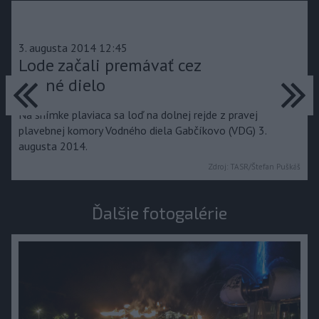
3. augusta 2014 12:45
Lode začali premávať cez
predchádzajúce
ďa
vodné dielo
Na snímke plaviaca sa loď na dolnej rejde z pravej
plavebnej komory Vodného diela Gabčíkovo (VDG) 3.
augusta 2014.
Zdroj:
TASR/Štefan Puškáš
Ďalšie fotogalérie