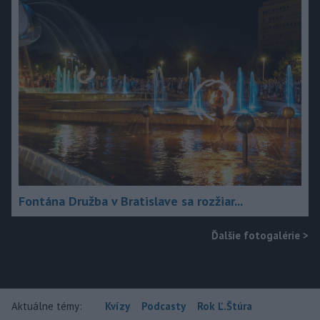
Fontána Družba v Bratislave sa rozžiar...
Ďalšie fotogalérie
>
Aktuálne témy:
Kvízy
Podcasty
Rok Ľ.Štúra