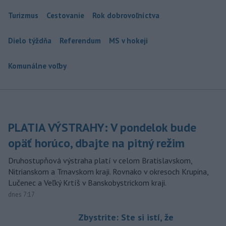
Turizmus
Cestovanie
Rok dobrovoľníctva
Dielo týždňa
Referendum
MS v hokeji
Komunálne voľby
PLATIA VÝSTRAHY: V pondelok bude
opäť horúco, dbajte na pitný režim
Druhostupňová výstraha platí v celom Bratislavskom,
Nitrianskom a Trnavskom kraji. Rovnako v okresoch Krupina,
Lučenec a Veľký Krtíš v Banskobystrickom kraji.
dnes 7:17
Zbystrite: Ste si istí, že