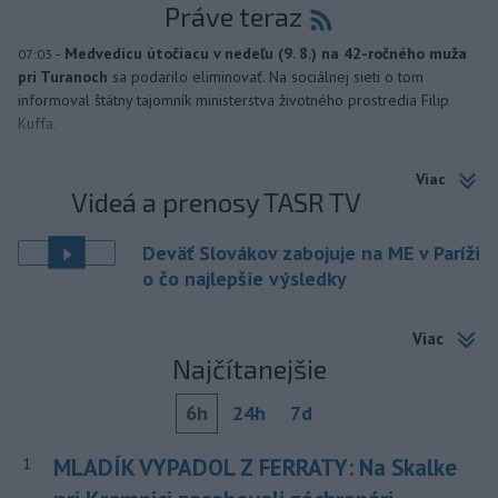
Práve teraz
-
Medvedicu útočiacu v nedeľu (9. 8.) na 42-ročného muža
07:03
pri Turanoch
sa podarilo eliminovať. Na sociálnej sieti o tom
informoval štátny tajomník ministerstva životného prostredia Filip
Kuffa.
Viac
Videá a prenosy TASR TV
Deväť Slovákov zabojuje na ME v Paríži
o čo najlepšie výsledky
Viac
Najčítanejšie
6h
24h
7d
MLADÍK VYPADOL Z FERRATY: Na Skalke
1