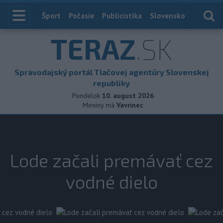
Index
Šport
Počasie
Publicistika
Slovensko
Zahranič
TERAZ
.SK
Spravodajský portál Tlačovej agentúry Slovenskej
republiky
Pondelok
10. august 2026
Meniny má
Vavrinec
Lode začali premávať cez
vodné dielo