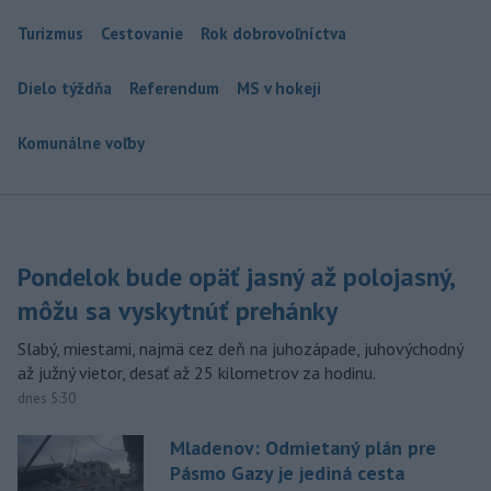
Turizmus
Cestovanie
Rok dobrovoľníctva
Dielo týždňa
Referendum
MS v hokeji
Komunálne voľby
Pondelok bude opäť jasný až polojasný,
môžu sa vyskytnúť prehánky
Slabý, miestami, najmä cez deň na juhozápade, juhovýchodný
až južný vietor, desať až 25 kilometrov za hodinu.
dnes 5:30
Mladenov: Odmietaný plán pre
Pásmo Gazy je jediná cesta