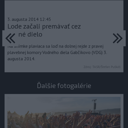
3. augusta 2014 12:45
Lode začali premávať cez
predchádzajúce
ďa
vodné dielo
Na snímke plaviaca sa loď na dolnej rejde z pravej
plavebnej komory Vodného diela Gabčíkovo (VDG) 3.
augusta 2014.
Zdroj:
TASR/Štefan Puškáš
Ďalšie fotogalérie