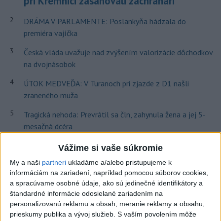
pri Kremnici zasahovali záchranári
2
DRÁMA V PARLAMENTE: Poslankyňa hádzala do
premiéra vajíčka
3
Česká vláda uvažuje nad zvýšením valorizácie dôchodkov
na dvojnásobok
4
ÚTOK MEDVEĎA: V Turanoch pri zjazde z D1 našli
zraneného muža
5
Tragická nehoda: Prevrátil sa čln, zahynula žena a jej 5-
mesačná dcéra
6
Ugandský futbalista Owori zomrel vo veku 27 rokov po
Vážime si vaše súkromie
brutálnom útoku
My a naši
partneri
ukladáme a/alebo pristupujeme k
informáciám na zariadení, napríklad pomocou súborov cookies,
7
OTESTUJTE SA: Rozumiete slovenským nárečiam? Tieto
a spracúvame osobné údaje, ako sú jedinečné identifikátory a
slová vás potrápia
štandardné informácie odosielané zariadením na
personalizovanú reklamu a obsah, meranie reklamy a obsahu,
prieskumy publika a vývoj služieb.
S vaším povolením môže
Najnovšie správy na Teraz.sk