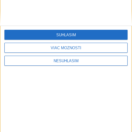
SÚHLASÍM
VIAC MOŽNOSTÍ
....
NESÚHLASÍM