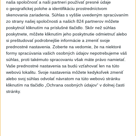
naša spoločnosť a naši partneri používať presné údaje
Vyhlásenia
o geografickej polohe a identifikáciu prostredníctvom
skenovania zariadenia. Súhlas s vyššie uvedeným spracúvaním
Priame prenosy z Národnej rady SR
zo strany našej spoločnosti a našich 824 partnerov môžete
poskytnúť kliknutím na príslušné tlačidlo. Skôr než súhlas
poskytnete, môžete kliknutím jeho poskytnutie odmietnuť alebo
si preštudovať podrobnejšie informácie a zmeniť svoje
prednostné nastavenia.
Zoberte na vedomie, že na niektoré
Politika na sociálnych sieťach
formy spracúvania vašich osobných údajov nepotrebujeme váš
súhlas, proti takémuto spracovaniu však máte právo namietať.
Vaše prednostné nastavenia sa budú vzťahovať len na túto
Zobraziť viac
Info
webovú lokalitu. Svoje nastavenia môžete kedykoľvek zmeniť
alebo svoj súhlas odvolať návratom na túto webovú stránku
kliknutím na tlačidlo „Ochrana osobných údajov“ v dolnej časti
Najnovšie videá
Najsledovanejšie videá
stránky.
🤍💙❤️ Takto bolo v Rožňave, zajtra
pokračujeme v Malac...
včera 21:04
|
Mikulec Roman
|
840
zobrazení
STRIEKAČKY NA HLAVE, HORALKY V
SÁLE.