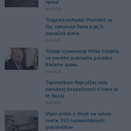
vpred
dnes 6:10
Tragická nehoda: Prevrátil sa
čln, zahynula žena a jej 5-
mesačná dcéra
dnes 6:05
Trump vymenoval Willa Scharfa
za nového právneho poradcu
Bieleho domu
dnes 6:14
Tajomníkom Najvyššej rady
národnej bezpečnosti v Iráne je
M. Rezáí
dnes 6:02
Vlani prišlo o život na celom
svete 350 humanitárnych
pracovníkov