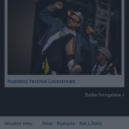
Hudobný festival Lovestream
Ďalšie fotogalérie
>
Aktuálne témy:
Kvízy
Podcasty
Rok Ľ.Štúra