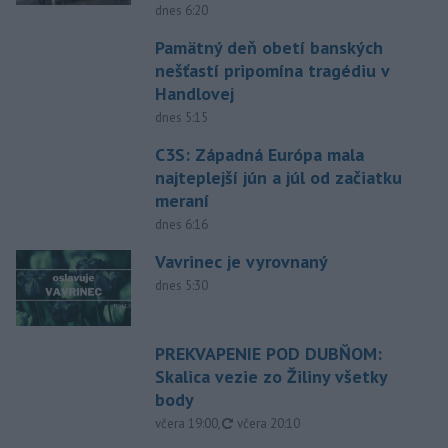
dnes 6:20
Pamätný deň obetí banských
nešťastí pripomína tragédiu v
Handlovej
dnes 5:15
C3S: Západná Európa mala
najteplejší jún a júl od začiatku
meraní
dnes 6:16
Vavrinec je vyrovnaný
dnes 5:30
PREKVAPENIE POD DUBŇOM:
Skalica vezie zo Žiliny všetky
body
aktualizované
včera 19:00
,
včera 20:10