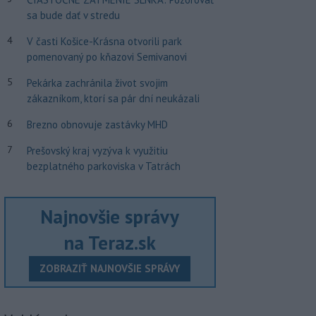
sa bude dať v stredu
4
V časti Košice-Krásna otvorili park
pomenovaný po kňazovi Semivanovi
5
Pekárka zachránila život svojim
zákazníkom, ktorí sa pár dní neukázali
6
Brezno obnovuje zastávky MHD
7
Prešovský kraj vyzýva k využitiu
bezplatného parkoviska v Tatrách
Najnovšie správy
na Teraz.sk
ZOBRAZIŤ NAJNOVŠIE SPRÁVY