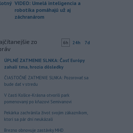
lotný
VIDEO: Umelá inteligencia a
robotika pomáhajú už aj
záchranárom
jčítanejšie zo
6h
24h
7d
práv
ÚPLNÉ ZATMENIE SLNKA: Časť Európy
zahalí tma, hrozia dôsledky
ČIASTOČNÉ ZATMENIE SLNKA: Pozorovať sa
bude dať v stredu
V časti Košice-Krásna otvorili park
pomenovaný po kňazovi Semivanovi
Pekárka zachránila život svojim zákazníkom,
ktorí sa pár dní neukázali
Brezno obnovuje zastávky MHD