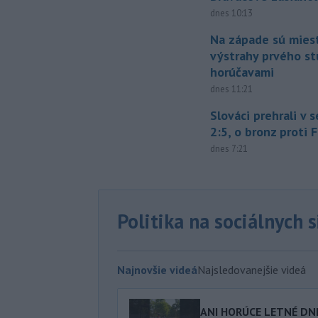
dnes 10:13
Na západe sú mies
výstrahy prvého s
horúčavami
dnes 11:21
Slováci prehrali v 
2:5, o bronz proti 
dnes 7:21
Politika na sociálnych 
Najnovšie videá
Najsledovanejšie videá
ANI HORÚCE LETNÉ DNI