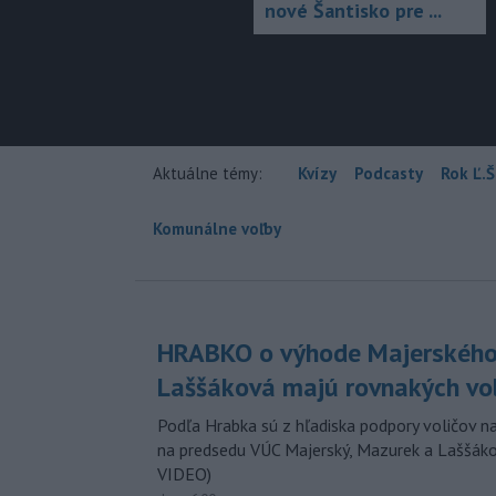
nové Šantisko pre ...
Aktuálne témy:
Kvízy
Podcasty
Rok Ľ.Š
Komunálne voľby
HRABKO o výhode Majerského
Laššáková majú rovnakých vo
Podľa Hrabka sú z hľadiska podpory voličov na
na predsedu VÚC Majerský, Mazurek a Laššák
VIDEO)