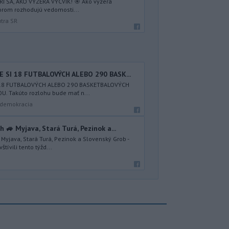
I SA, AKO VYZERÁ VÝCVIK! 🎯 Ako vyzerá
torom rozhodujú vedomosti...
útra SR
 SI 18 FUTBALOVÝCH ALEBO 290 BASK...
I 18 FUTBALOVÝCH ALEBO 290 BASKETBALOVÝCH
. Takúto rozlohu bude mať n...
a demokracia
🚙 Myjava, Stará Turá, Pezinok a...
yjava, Stará Turá, Pezinok a Slovenský Grob -
tívili tento týžd...