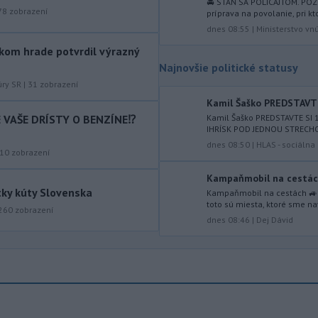
🚔 STAŇ SA POLICAJTOM. POZR
čoskoro, uviedol v piatok pre agentúru
78
zobrazení
príprava na povolanie, pri k
Reuters nemenovaný americký
dnes 08:55
|
Ministerstvo vn
predstaviteľ, píše TASR.
kom hrade potvrdil výrazný
-
Úrady vo východnej Číne v
Najnovšie politické statusy
07:01
sobotu zatvorili školy a mnohé
úry SR
|
31
zobrazení
turistické
lokality v reakcii na tajfún
Kamil Šaško PREDSTAVTE
Dolphin, ktorý sa blíži k pevnine. TASR
IE VAŠE DRÍSTY O BENZÍNE⁉️
Kamil Šaško PREDSTAVTE S
o tom informuje na základe správy
IHRÍSK POD JEDNOU STRECHOU
agentúry AP.
dnes 08:50
|
HLAS - sociáln
10
zobrazení
-
Taliansky tenista Matteo
21:30
Kampaňmobil na cestách 
Arnaldi vypadol na turnaji ATP
tky kúty Slovenska
Kampaňmobil na cestách 🚙 M
Masters 1000
v Montreale už v 3.
toto sú miesta, ktoré sme navš
260
zobrazení
kole dvojhry.
dnes 08:46
|
Dej Dávid
-
Pri požiari lesného porastu v
20:18
Trstíne v okrese Trnava zasahuje
takmer 50 hasičov.
-
Vláda Konžskej
20:01
demokratickej republiky (KDR) v