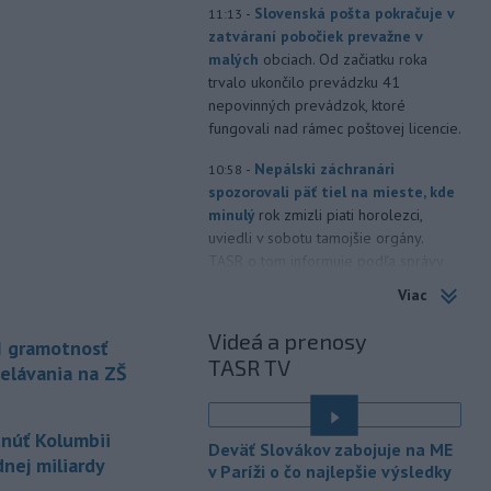
-
Slovenská pošta pokračuje v
11:13
zatváraní pobočiek prevažne v
malých
obciach. Od začiatku roka
trvalo ukončilo prevádzku 41
nepovinných prevádzok, ktoré
fungovali nad rámec poštovej licencie.
-
Nepálski záchranári
10:58
spozorovali päť tiel na mieste, kde
minulý
rok zmizli piati horolezci,
uviedli v sobotu tamojšie orgány.
TASR o tom informuje podľa správy
agentúry Reuters.
Viac
-
Senát Spojených štátov v
10:47
Videá a prenosy
I gramotnosť
sobotu schválil Todda Blanchea
TASR TV
ako ministra
spravodlivosti. Blanche
elávania na ZŠ
bol poverený vedením tohto rezortu
od apríla, keď americký prezident
tnúť Kolumbii
Donald Trump odvolal z funkcie Pam
Deväť Slovákov zabojuje na ME
Bondiovú.
nej miliardy
v Paríži o čo najlepšie výsledky