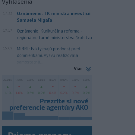
Vyhlásenia
Oznámenie: TK ministra investícií
17:32
Samuela Migaľa
17:17
Oznámenie: Kurikurálna reforma -
regionálne turné ministerstva školstva
15:09
MIRRI: Fakty majú prednosť pred
domnienkami. Výzvu realizovala
samostatná...
Viac