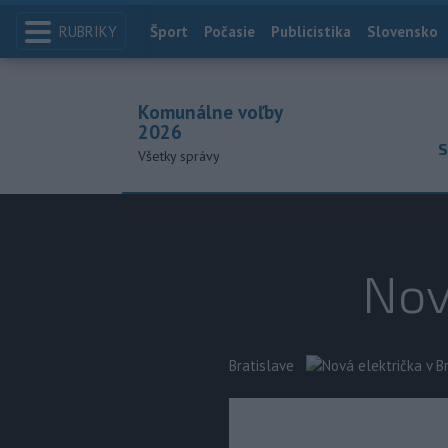
RUBRIKY
Index
Šport
Počasie
Publicistika
Slovensko
Komunálne voľby
2026
S
Všetky správy
Nov