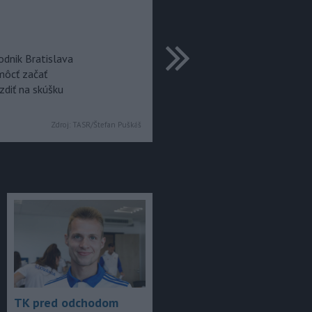
ďalšie
odnik Bratislava
 môcť začať
zdiť na skúšku
Zdroj:
TASR/Štefan Puškáš
TK pred odchodom