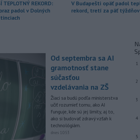
piatok oznámila,
že preverí, či sa v
Í TEPLOTNÝ REKORD:
V Budapešti opäť padol tep
zásielkach oxidu kobaltnatého
oraz padol v Dolných
rekord, tretí za päť týždňov
vyvážaných do Číny nachádza urán.
tinciach
-
Senát Spojených štátov v
19:49
piatok schválil návrh zákona o
sankciách zameraný na príjmy Ruska z
Na
energetického sektora.
S
Od septembra sa AI
-
Slovenská polícia prispela k
16:08
1
objasneniu prípadu prevádzačstva,
gramotnosť stane
ktorý sa podarilo ukončiť
súčasťou
právoplatným odsúdením páchateľa v
2
Maďarsku.
vzdelávania na ZŠ
-
Piatkový požiar v
15:21
Žiaci sa budú podľa ministerstva
3
bratislavskej rafinérii Slovnaft je
učiť rozumieť tomu, ako AI
pod kontrolou.
Príčina jeho vzniku
funguje, kde sú jej limity, aj to,
bude predmetom vyšetrovania. Pre
ako si budovať zdravý vzťah k
4
TASR to potvrdil hovorca rafinérie
technológiám.
Anton Molnár.
dnes 10:53
5