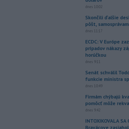
dnes 10:02
Skončili ďalšie de
pôšt, samosprávam
dnes 11:17
ECDC: V Európe za
prípadov nákazy z
horúčkou
dnes 9:11
Senát schválil Tod
funkcie ministra sp
dnes 10:49
Firmám chýbajú kval
pomôcť môže rekval
dnes 9:42
INTOXIKOVALA SA O
Braväcove zasiahol