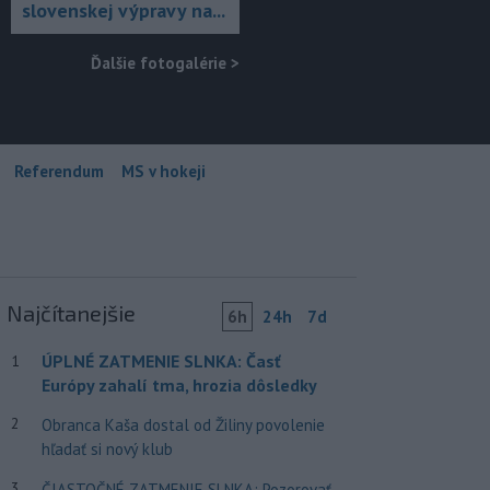
slovenskej výpravy na...
Ďalšie fotogalérie
>
Referendum
MS v hokeji
Najčítanejšie
6h
24h
7d
ÚPLNÉ ZATMENIE SLNKA: Časť
1
Európy zahalí tma, hrozia dôsledky
2
Obranca Kaša dostal od Žiliny povolenie
hľadať si nový klub
3
ČIASTOČNÉ ZATMENIE SLNKA: Pozorovať