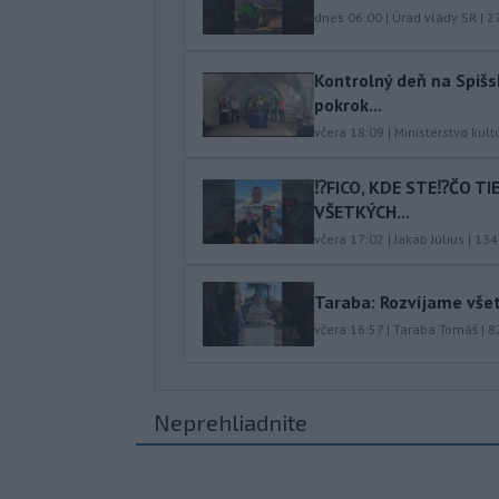
dnes 06:00
|
Úrad vlády SR
|
2
Kontrolný deň na Spišs
pokrok...
včera 18:09
|
Ministerstvo kult
⁉️FICO, KDE STE⁉️ČO T
VŠETKÝCH...
včera 17:02
|
Jakab Július
|
134
Taraba: Rozvíjame vše
včera 16:57
|
Taraba Tomáš
|
8
Neprehliadnite