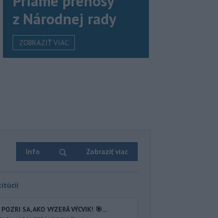
Priame prenosy
z Národnej rady
ZOBRAZIŤ VIAC
Info
Zobraziť viac
itúcií
POZRI SA, AKO VYZERÁ VÝCVIK! 🎯...