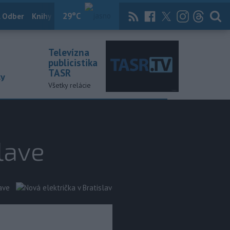
29
°C
 Odber
Knihy
Útulkovo
Magazín
News Now
Archív
TASR
Televízna
publicistika
TASR
ky
Všetky relácie
lave