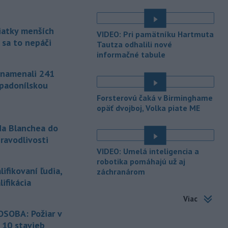
-
Americké ministerstvo
10:00
zahraničných vecí v piatok
oznámilo, že vláda
prezidenta
siatky menších
VIDEO: Pri pamätníku Hartmuta
Donalda Trumpa plánuje Kolumbii
 sa to nepáči
Tautza odhalili nové
poskytnúť miliardu dolárov na pomoc
informačné tabule
v oblasti bezpečnosti.
znamenali 241
-
Slovenským firmám naďalej
09:40
ápadonílskou
chýbajú pracovníci s konkrétnymi
Forsterovú čaká v Birminghame
zručnosťami
pričom digitalizácia,
opäť dvojboj, Volka piate ME
automatizácia a AI menia obsah
tradičných pozícií a vytvárajú nové
da Blanchea do
profesie. Účinným riešením na
ravodlivosti
prepojenie potrieb trhu práce s
VIDEO: Umelá inteligencia a
pracovnou silou môže byť
robotika pomáhajú už aj
rekvalifikácia.
ifikovaní ľudia,
záchranárom
ifikácia
-
Úrady v tomto roku doposiaľ
09:09
potvrdili 241 prípadov nákazy
Viac
západonílskou horúčkou po celej
SOBA: Požiar v
Európe. Uvádza to týždenná správa,
 10 stavieb
ktorú v piatok zverejnilo Európske