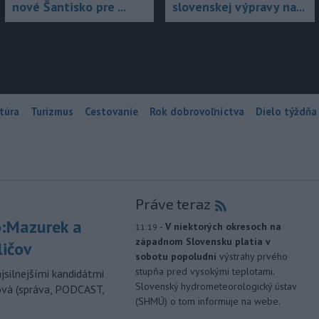
nové Šantisko pre ...
slovenskej výpravy na...
túra
Turizmus
Cestovanie
Rok dobrovoľníctva
Dielo týždňa
Práve teraz
:Mazurek a
-
V niektorých okresoch na
11:19
západnom Slovensku platia v
ličov
sobotu popoludní
výstrahy prvého
stupňa pred vysokými teplotami.
jsilnejšími kandidátmi
Slovenský hydrometeorologický ústav
ová (správa, PODCAST,
(SHMÚ) o tom informuje na webe.