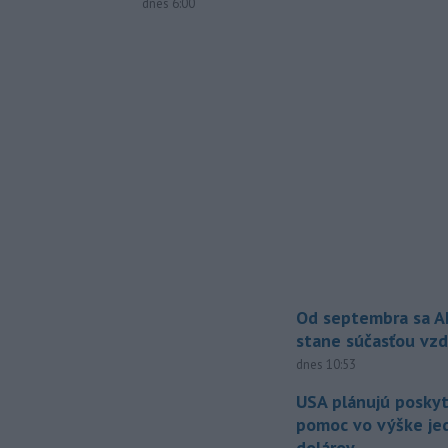
dnes 6:00
Od septembra sa A
stane súčasťou vzd
dnes 10:53
USA plánujú posky
pomoc vo výške jed
dolárov