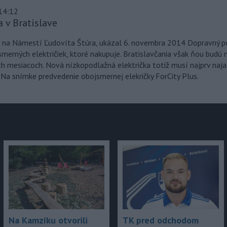
14:12
a v Bratislave
júce
y, na Námestí Ľudovíta Štúra, ukázal 6. novembra 2014 Dopravný p
merných električiek, ktoré nakupuje. Bratislavčania však ňou budú
ch mesiacoch. Nová nízkopodlažná električka totiž musí najprv naja
 Na snímke predvedenie obojsmernej elekričky ForCity Plus.
Na Kamzíku otvorili
TK pred odchodom