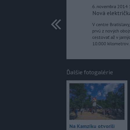
6. novembra 2014 
Nová električk
predchádza
V centre Bratislav
prvú z nových obojs
cestovať až v jarný
10.000 kilometrov.
Ďalšie fotogalérie
Na Kamzíku otvorili