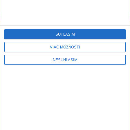
SÚHLASÍM
VIAC MOŽNOSTÍ
NESÚHLASÍM
....