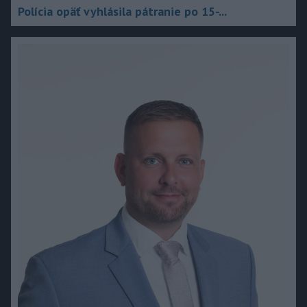
Polícia opäť vyhlásila pátranie po 15-...