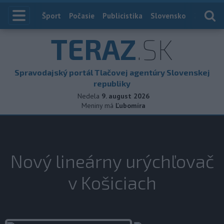
Index
Šport
Počasie
Publicistika
Slovensko
Zahranič
TERAZ
.SK
Spravodajský portál Tlačovej agentúry Slovenskej
republiky
Nedela
9. august 2026
Meniny má
Ľubomíra
Nový lineárny urýchľovač
v Košiciach