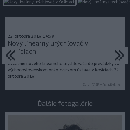
22. októbra 2019 14:58
Nový lineárny urýchľovač v
predchádzajúce
ďa
Košiciach
Uvedenie nového lineárneho urýchľovača do prevádzky vo
Východoslovenskom onkologickom ústave v Košiciach 22.
októbra 2019.
Zdroj:
TASR – František Iván
Ďalšie fotogalérie