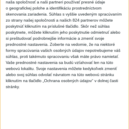
naša spoločnosť a naši partneri používať presné údaje
-
Pápež Lev XIV. v nedeľu vyzval na vytvorenie
14:30
o geografickej polohe a identifikáciu prostredníctvom
humanitárnych
koridorov pre civilistov zasiahnutých vojnou v
skenovania zariadenia. Súhlas s vyššie uvedeným spracúvaním
Sudáne, v ktorej zahynuli desaťtisíce ľudí a milióny sú vysídlené.
zo strany našej spoločnosti a našich 824 partnerov môžete
poskytnúť kliknutím na príslušné tlačidlo. Skôr než súhlas
Viac
poskytnete, môžete kliknutím jeho poskytnutie odmietnuť alebo
Videá a prenosy TASR TV
si preštudovať podrobnejšie informácie a zmeniť svoje
prednostné nastavenia.
Zoberte na vedomie, že na niektoré
Deväť Slovákov zabojuje na ME v Paríži
formy spracúvania vašich osobných údajov nepotrebujeme váš
o čo najlepšie výsledky
súhlas, proti takémuto spracovaniu však máte právo namietať.
Vaše prednostné nastavenia sa budú vzťahovať len na túto
webovú lokalitu. Svoje nastavenia môžete kedykoľvek zmeniť
Viac
alebo svoj súhlas odvolať návratom na túto webovú stránku
Najčítanejšie
kliknutím na tlačidlo „Ochrana osobných údajov“ v dolnej časti
stránky.
6h
24h
7d
DRÁMA V PARLAMENTE: Poslankyňa
1
hádzala do premiéra vajíčka
2
Festival Lovestream 2026 pokračuje, druhý deň zakončil