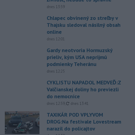
dnes 13:59
Chlapec obvinený zo streľby v
Thajsku sledoval násilný obsah
online
dnes 12:01
Gardy neotvoria Hormuzský
prieliv, kým USA neprijmú
podmienky Teheránu
dnes 12:25
CYKLISTU NAPADOL MEDVEĎ:Z
Valčianskej doliny ho previezli
do nemocnice
aktualizované
dnes 12:59
,
dnes 13:41
TAXIKÁR POD VPLYVOM
DROG:Na festivale Lovestream
narazil do policajtov