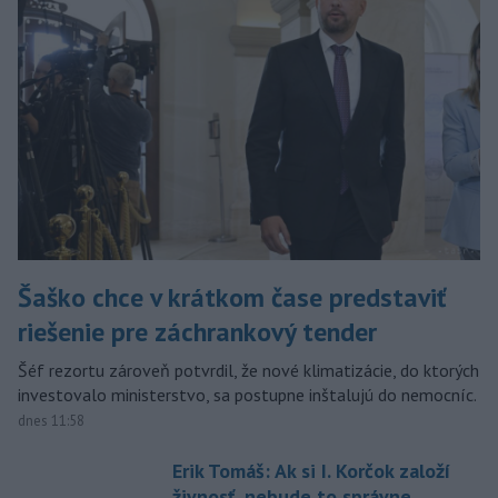
Šaško chce v krátkom čase predstaviť
riešenie pre záchrankový tender
Šéf rezortu zároveň potvrdil, že nové klimatizácie, do ktorých
investovalo ministerstvo, sa postupne inštalujú do nemocníc.
dnes 11:58
Erik Tomáš: Ak si I. Korčok založí
živnosť, nebude to správne