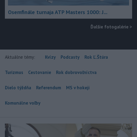
Osemfinále turnaja ATP Masters 1000: J...
Ďalšie fotogalérie
>
Aktuálne témy:
Kvízy
Podcasty
Rok Ľ.Štúra
Turizmus
Cestovanie
Rok dobrovoľníctva
Dielo týždňa
Referendum
MS v hokeji
Komunálne voľby