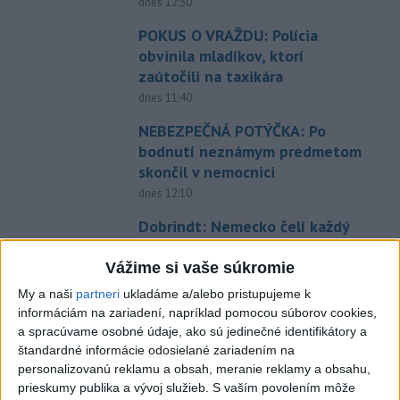
dnes 12:30
POKUS O VRAŽDU: Polícia
obvinila mladíkov, ktorí
zaútočili na taxikára
dnes 11:40
NEBEZPEČNÁ POTÝČKA: Po
bodnutí neznámym predmetom
skončil v nemocnici
dnes 12:10
Dobrindt: Nemecko čelí každý
deň útokom v hybridnej vojne
Vážime si vaše súkromie
dnes 14:30
My a naši
partneri
ukladáme a/alebo pristupujeme k
Slováci prehrali duel o bronz,
informáciám na zariadení, napríklad pomocou súborov cookies,
Štolc: Hodnotí sa to ťažko
a spracúvame osobné údaje, ako sú jedinečné identifikátory a
dnes 10:18
štandardné informácie odosielané zariadením na
personalizovanú reklamu a obsah, meranie reklamy a obsahu,
Práve teraz
prieskumy publika a vývoj služieb.
S vaším povolením môže