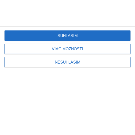
SÚHLASÍM
VIAC MOŽNOSTÍ
NESÚHLASÍM
....