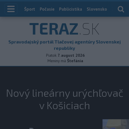
Index
Šport
Počasie
Publicistika
Slovensko
Zahranič
TERAZ
.SK
Spravodajský portál Tlačovej agentúry Slovenskej
republiky
Piatok
7. august 2026
Meniny má
Štefánia
Nový lineárny urýchľovač
v Košiciach