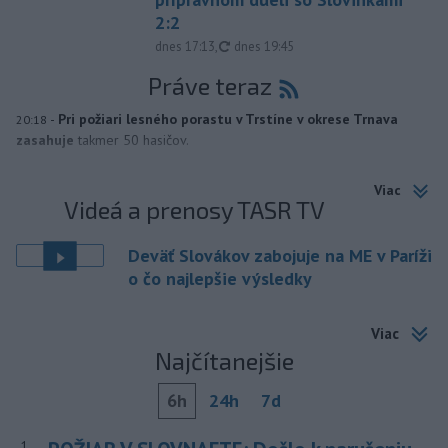
2:2
aktualizované
dnes 17:13
,
dnes 19:45
Práve teraz
-
Pri požiari lesného porastu v Trstíne v okrese Trnava
20:18
zasahuje
takmer 50 hasičov.
Viac
Videá a prenosy TASR TV
Deväť Slovákov zabojuje na ME v Paríži
o čo najlepšie výsledky
Viac
Najčítanejšie
6h
24h
7d
1