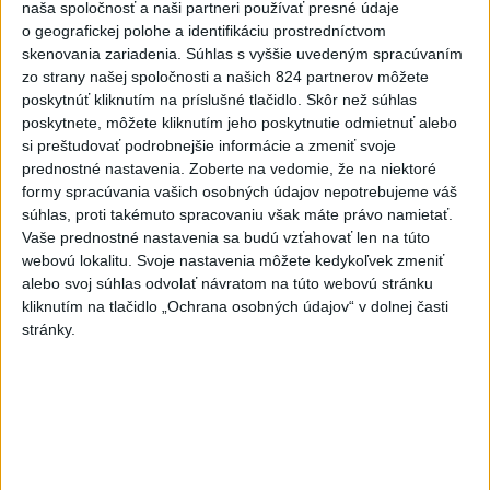
naša spoločnosť a naši partneri používať presné údaje
Najnovšie správy na Teraz.sk
o geografickej polohe a identifikáciu prostredníctvom
skenovania zariadenia. Súhlas s vyššie uvedeným spracúvaním
Vyhlásenia
zo strany našej spoločnosti a našich 824 partnerov môžete
Priame prenosy z Národnej rady SR
poskytnúť kliknutím na príslušné tlačidlo. Skôr než súhlas
poskytnete, môžete kliknutím jeho poskytnutie odmietnuť alebo
si preštudovať podrobnejšie informácie a zmeniť svoje
prednostné nastavenia.
Zoberte na vedomie, že na niektoré
formy spracúvania vašich osobných údajov nepotrebujeme váš
Politika na sociálnych sieťach
súhlas, proti takémuto spracovaniu však máte právo namietať.
Vaše prednostné nastavenia sa budú vzťahovať len na túto
webovú lokalitu. Svoje nastavenia môžete kedykoľvek zmeniť
Zobraziť viac
Info
alebo svoj súhlas odvolať návratom na túto webovú stránku
kliknutím na tlačidlo „Ochrana osobných údajov“ v dolnej časti
stránky.
Najnovšie videá
Najsledovanejšie videá
Kontrolný deň na Spišskom hrade
potvrdil výrazný pokrok...
dnes 18:09
|
Ministerstvo kultúry SR
|
2
zobrazení