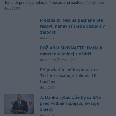
Teraz.sk prináša predpoveď počasia na nasledujúci týždeň.
dnes 16:00
Prezident: Násilie páchané pre
rasovú nenávisť treba odsúdiť v
zárodku
dnes 12:33
POŽIAR V SLOVNAFTE: Došlo k
narušeniu jednej z nádrží
aktualizované
dnes 14:20
,
dnes 15:46
Pri požiari lesného porastu v
Trstíne zasahuje takmer 50
hasičov
dnes 20:21
A. Danko vylúčil, že by sa SNS
pred voľbami spájala, avizuje
zmeny
dnes 18:51