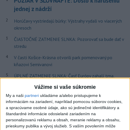
POŽIAR V SLOVNAFTE: Došlo k narušeniu
jednej z nádrží
2
Horúčavy vystriedajú búrky: Výstrahy vydali vo viacerých
okresoch
3
ČIASTOČNÉ ZATMENIE SLNKA: Pozorovať sa bude dať v
stredu
4
V časti Košice-Krásna otvorili park pomenovaný po
kňazovi Semivanovi
5
ÚPLNÉ ZATMENIE SLNKA: Časť Európy zahalí tma,
hrozia dôsledky
Vážime si vaše súkromie
6
TRAGÉDIA NA DUNAJI: Muž sa išiel okúpať, z vody viac
My a naši
partneri
ukladáme a/alebo pristupujeme k
nevyšiel
informáciám na zariadení, napríklad pomocou súborov cookies,
a spracúvame osobné údaje, ako sú jedinečné identifikátory a
7
VEĽKÁ PREDPOVEĎ POČASIA: Extrémne horúčavy
štandardné informácie odosielané zariadením na
ustúpili. Alebo žeby nie?
personalizovanú reklamu a obsah, meranie reklamy a obsahu,
prieskumy publika a vývoj služieb.
S vaším povolením môže