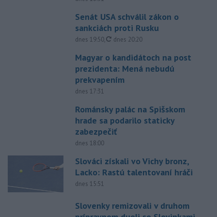
Senát USA schválil zákon o
sankciách proti Rusku
aktualizované
dnes 19:50
,
dnes 20:20
Magyar o kandidátoch na post
prezidenta: Mená nebudú
prekvapením
dnes 17:31
Románsky palác na Spišskom
hrade sa podarilo staticky
zabezpečiť
dnes 18:00
Slováci získali vo Vichy bronz,
Lacko: Rastú talentovaní hráči
dnes 15:51
Slovenky remizovali v druhom
prípravnom dueli so Slovinkami