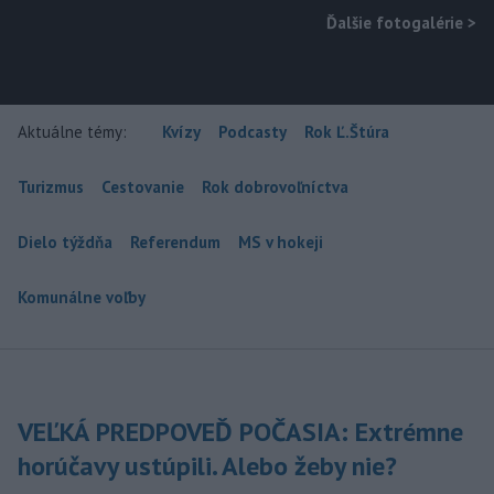
Ďalšie fotogalérie
>
Aktuálne témy:
Kvízy
Podcasty
Rok Ľ.Štúra
Turizmus
Cestovanie
Rok dobrovoľníctva
Dielo týždňa
Referendum
MS v hokeji
Komunálne voľby
VEĽKÁ PREDPOVEĎ POČASIA: Extrémne
horúčavy ustúpili. Alebo žeby nie?