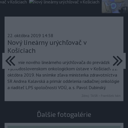
22. októbra 2019 14:58
Nový lineárny urýchľovač v
Košiciach
predchádzajúce
ďa
Uvedenie nového lineárneho urýchľovača do prevádzky vo
Východoslovenskom onkologickom ústave v Košiciach 22.
októbra 2019. Na snímke zľava ministerka zdravotníctva
SR Andrea Kalavská a primár oddelenia radiačnej onkológie
a riaditeľ LPS spoločnosti VOÚ, a. s. Pavol Dubinský.
Zdroj:
TASR – František Iván
Ďalšie fotogalérie