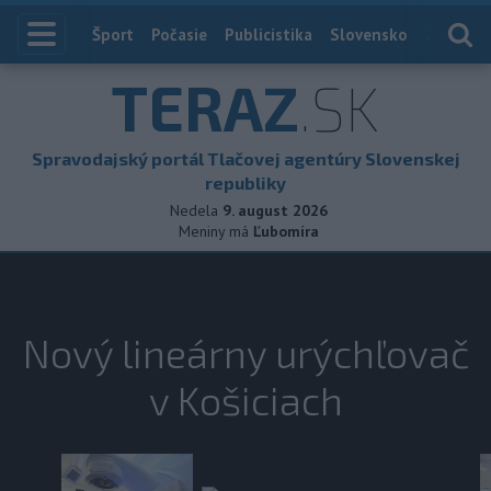
Index
Šport
Počasie
Publicistika
Slovensko
Zahranič
TERAZ
.SK
Spravodajský portál Tlačovej agentúry Slovenskej
republiky
Nedela
9. august 2026
Meniny má
Ľubomíra
Nový lineárny urýchľovač
v Košiciach