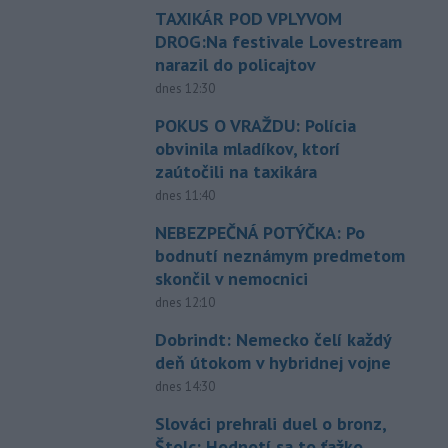
TAXIKÁR POD VPLYVOM
DROG:Na festivale Lovestream
narazil do policajtov
dnes 12:30
POKUS O VRAŽDU: Polícia
obvinila mladíkov, ktorí
zaútočili na taxikára
dnes 11:40
NEBEZPEČNÁ POTÝČKA: Po
bodnutí neznámym predmetom
skončil v nemocnici
dnes 12:10
Dobrindt: Nemecko čelí každý
deň útokom v hybridnej vojne
dnes 14:30
Slováci prehrali duel o bronz,
Štolc: Hodnotí sa to ťažko