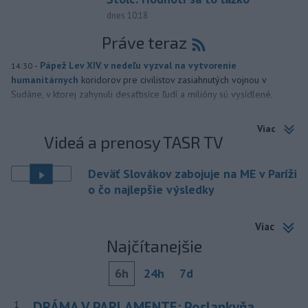
dnes 10:18
Práve teraz
-
Pápež Lev XIV. v nedeľu vyzval na vytvorenie
14:30
humanitárnych
koridorov pre civilistov zasiahnutých vojnou v
Sudáne, v ktorej zahynuli desaťtisíce ľudí a milióny sú vysídlené.
Viac
Videá a prenosy TASR TV
Deväť Slovákov zabojuje na ME v Paríži
o čo najlepšie výsledky
Viac
Najčítanejšie
6h
24h
7d
DRÁMA V PARLAMENTE: Poslankyňa
1