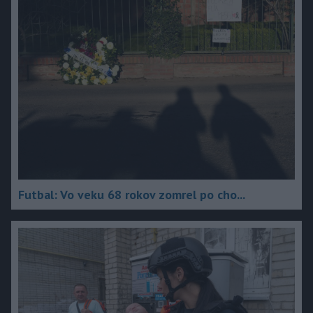
Futbal: Vo veku 68 rokov zomrel po cho...