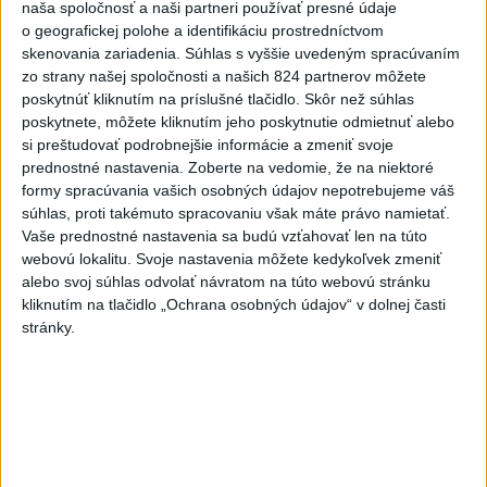
naša spoločnosť a naši partneri používať presné údaje
Najnovšie správy na Teraz.sk
o geografickej polohe a identifikáciu prostredníctvom
skenovania zariadenia. Súhlas s vyššie uvedeným spracúvaním
Vyhlásenia
zo strany našej spoločnosti a našich 824 partnerov môžete
Priame prenosy z Národnej rady SR
poskytnúť kliknutím na príslušné tlačidlo. Skôr než súhlas
poskytnete, môžete kliknutím jeho poskytnutie odmietnuť alebo
si preštudovať podrobnejšie informácie a zmeniť svoje
prednostné nastavenia.
Zoberte na vedomie, že na niektoré
formy spracúvania vašich osobných údajov nepotrebujeme váš
Politika na sociálnych sieťach
súhlas, proti takémuto spracovaniu však máte právo namietať.
Vaše prednostné nastavenia sa budú vzťahovať len na túto
webovú lokalitu. Svoje nastavenia môžete kedykoľvek zmeniť
Zobraziť viac
Info
alebo svoj súhlas odvolať návratom na túto webovú stránku
kliknutím na tlačidlo „Ochrana osobných údajov“ v dolnej časti
stránky.
Najnovšie videá
Najsledovanejšie videá
Ako ste si užili 28. ročník turnaja
veteránov volejbalu...
dnes 13:08
|
Ferenčák Ján
|
17
zobrazení
Oľano v karanténe, alebo čo sa stane,