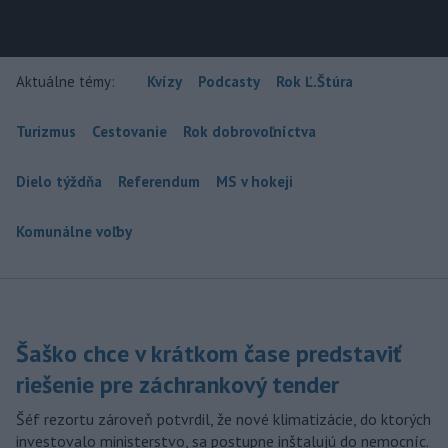
Aktuálne témy:
Kvízy
Podcasty
Rok Ľ.Štúra
Turizmus
Cestovanie
Rok dobrovoľníctva
Dielo týždňa
Referendum
MS v hokeji
Komunálne voľby
Šaško chce v krátkom čase predstaviť
riešenie pre záchrankový tender
Šéf rezortu zároveň potvrdil, že nové klimatizácie, do ktorých
investovalo ministerstvo, sa postupne inštalujú do nemocníc.