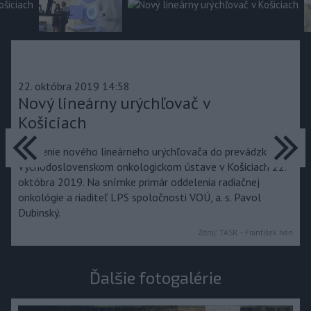
22. októbra 2019 14:58
Nový lineárny urýchľovač v
Košiciach
predchádzajúce
ďa
Uvedenie nového lineárneho urýchľovača do prevádzky vo
Východoslovenskom onkologickom ústave v Košiciach 22.
októbra 2019. Na snímke primár oddelenia radiačnej
onkológie a riaditeľ LPS spoločnosti VOÚ, a. s. Pavol
Dubinský.
Zdroj:
TASR – František Iván
Ďalšie fotogalérie