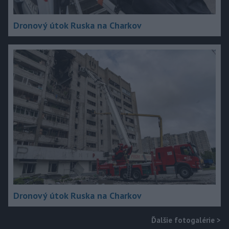
Dronový útok Ruska na Charkov
Dronový útok Ruska na Charkov
Ďalšie fotogalérie
>