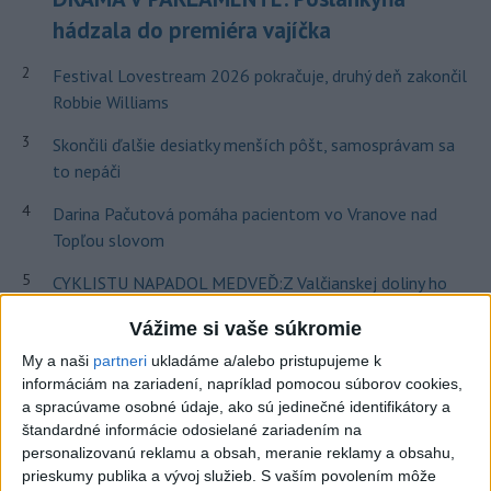
hádzala do premiéra vajíčka
2
Festival Lovestream 2026 pokračuje, druhý deň zakončil
Robbie Williams
3
Skončili ďalšie desiatky menších pôšt, samosprávam sa
to nepáči
4
Darina Pačutová pomáha pacientom vo Vranove nad
Topľou slovom
5
CYKLISTU NAPADOL MEDVEĎ:Z Valčianskej doliny ho
previezli do nemocnice
Vážime si vaše súkromie
6
OTESTUJTE SA: Rozumiete slovenským nárečiam? Tieto
My a naši
partneri
ukladáme a/alebo pristupujeme k
slová vás potrápia
informáciám na zariadení, napríklad pomocou súborov cookies,
a spracúvame osobné údaje, ako sú jedinečné identifikátory a
7
Najmenej 21 mŕtvych po zrážke dvoch autobusov na juhu
štandardné informácie odosielané zariadením na
Nigeru
personalizovanú reklamu a obsah, meranie reklamy a obsahu,
prieskumy publika a vývoj služieb.
S vaším povolením môže