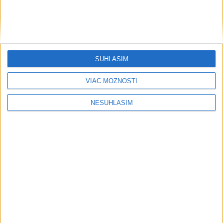
SÚHLASÍM
VIAC MOŽNOSTÍ
NESÚHLASÍM
....