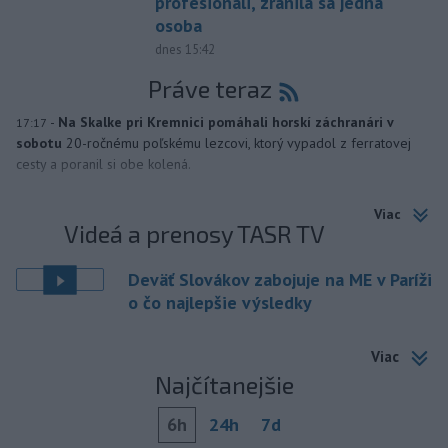
profesionáli, zranila sa jedna
osoba
dnes 15:42
Práve teraz
-
Na Skalke pri Kremnici pomáhali horskí záchranári v
17:17
sobotu
20-ročnému poľskému lezcovi, ktorý vypadol z ferratovej
cesty a poranil si obe kolená.
Viac
Videá a prenosy TASR TV
Deväť Slovákov zabojuje na ME v Paríži
o čo najlepšie výsledky
Viac
Najčítanejšie
6h
24h
7d