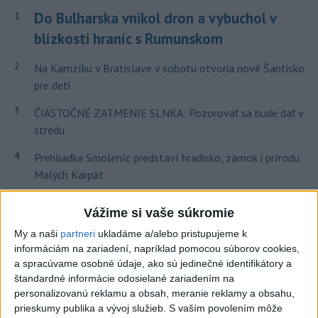
Do Bulharska vnikol dron a vybuchol v
1
blízkosti hraníc s Rumunskom
2
Na Kamzíku v Bratislave v sobotu otvoria nové Šantisko
pre deti
3
ČIASTOČNÉ ZATMENIE SLNKA: Pozorovať sa bude dať v
stredu
4
Prehliadka Smoleníc predstaví hradisko, zámok i prírodu
Malých Karpát
5
V časti Košice-Krásna otvorili park pomenovaný po
Vážime si vaše súkromie
kňazovi Semivanovi
My a naši
partneri
ukladáme a/alebo pristupujeme k
6
Hasiči naďalej likvidujú rozsiahly lesný požiar v katastri
informáciám na zariadení, napríklad pomocou súborov cookies,
obce Trstín
a spracúvame osobné údaje, ako sú jedinečné identifikátory a
štandardné informácie odosielané zariadením na
7
ÚPLNÉ ZATMENIE SLNKA: Časť Európy zahalí tma,
personalizovanú reklamu a obsah, meranie reklamy a obsahu,
hrozia dôsledky
prieskumy publika a vývoj služieb.
S vaším povolením môže