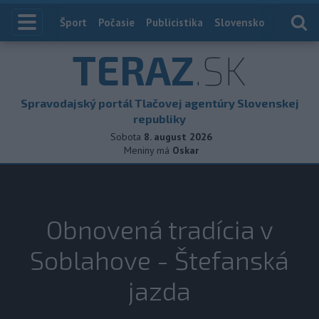
Index
Šport
Počasie
Publicistika
Slovensko
Zahranič
TERAZ
.SK
Spravodajský portál Tlačovej agentúry Slovenskej
republiky
Sobota
8. august 2026
Meniny má
Oskar
Obnovená tradícia v
Soblahove - Štefanská
jazda