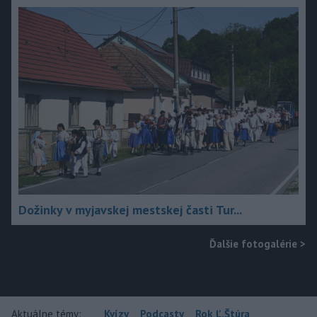
Dožinky v myjavskej mestskej časti Tur...
Ďalšie fotogalérie
>
Aktuálne témy:
Kvízy
Podcasty
Rok Ľ.Štúra