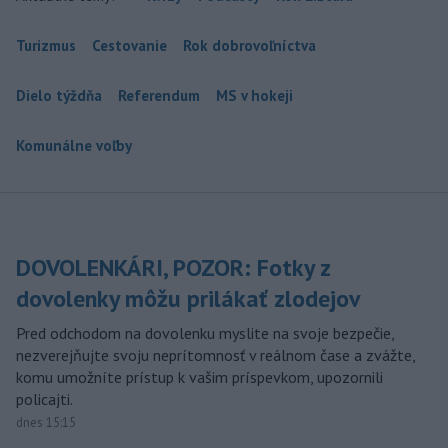
Turizmus
Cestovanie
Rok dobrovoľníctva
Dielo týždňa
Referendum
MS v hokeji
Komunálne voľby
DOVOLENKÁRI, POZOR: Fotky z
dovolenky môžu prilákať zlodejov
Pred odchodom na dovolenku myslite na svoje bezpečie,
nezverejňujte svoju neprítomnosť v reálnom čase a zvážte,
komu umožníte prístup k vašim príspevkom, upozornili
policajti.
dnes 15:15