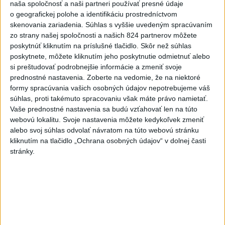
naša spoločnosť a naši partneri používať presné údaje
o geografickej polohe a identifikáciu prostredníctvom
Najnovšie správy na Teraz.sk
skenovania zariadenia. Súhlas s vyššie uvedeným spracúvaním
zo strany našej spoločnosti a našich 824 partnerov môžete
Vyhlásenia
poskytnúť kliknutím na príslušné tlačidlo. Skôr než súhlas
poskytnete, môžete kliknutím jeho poskytnutie odmietnuť alebo
Priame prenosy z Národnej rady SR
si preštudovať podrobnejšie informácie a zmeniť svoje
prednostné nastavenia.
Zoberte na vedomie, že na niektoré
formy spracúvania vašich osobných údajov nepotrebujeme váš
súhlas, proti takémuto spracovaniu však máte právo namietať.
Politika na sociálnych sieťach
Vaše prednostné nastavenia sa budú vzťahovať len na túto
webovú lokalitu. Svoje nastavenia môžete kedykoľvek zmeniť
alebo svoj súhlas odvolať návratom na túto webovú stránku
Zobraziť viac
Info
kliknutím na tlačidlo „Ochrana osobných údajov“ v dolnej časti
stránky.
Najnovšie videá
Najsledovanejšie videá
Keď sa pomýliš, aj pravdu povieš | Ivan
KORČOK
dnes 13:03
|
Korčok Ivan
|
833
zobrazení