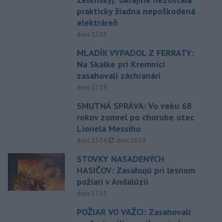
prakticky žiadna nepoškodená
elektráreň
dnes 15:18
MLADÍK VYPADOL Z FERRATY:
Na Skalke pri Kremnici
zasahovali záchranári
dnes 17:19
SMUTNÁ SPRÁVA: Vo veku 68
rokov zomrel po chorobe otec
Lionela Messiho
aktualizované
dnes 15:34
,
dnes 16:53
STOVKY NASADENÝCH
HASIČOV: Zasahujú pri lesnom
požiari v Andalúzii
dnes 17:13
POŽIAR VO VAŽCI: Zasahovali