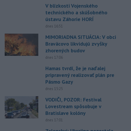
V blízkosti Vojenského
technického a skúšobného
ústavu Záhorie HORÍ
dnes 16:51
MIMORIADNA SITUÁCIA: V obci
Braväcovo likvidujú zvyšky
zhorených budov
dnes 17:06
Hamas tvrdí, že je naďalej
pripravený realizovať plán pre
Pásmo Gazy
dnes 15:25
VODIČI, POZOR: Festival
Lovestream spôsobuje v
Bratislave kolóny
dnes 17:01
Zelenskyj: Ukrajine nezostala