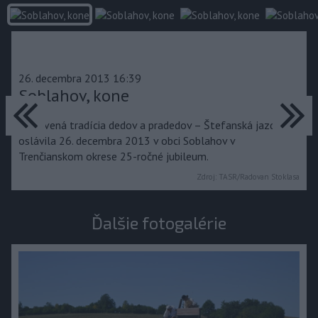
26. decembra 2013 16:39
predchádzajúce
Soblahov, kone
ďa
Obnovená tradícia dedov a pradedov – Štefanská jazda,
oslávila 26. decembra 2013 v obci Soblahov v
Trenčianskom okrese 25-ročné jubileum.
Zdroj:
TASR/Radovan Stoklasa
Ďalšie fotogalérie