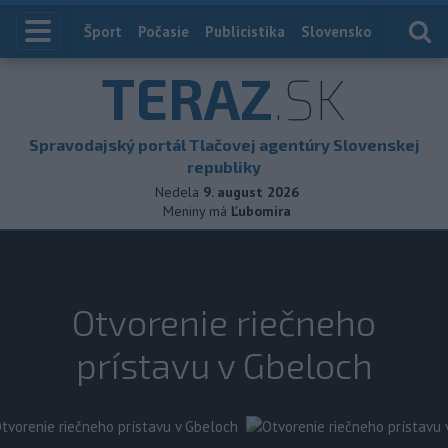
Index
Šport
Počasie
Publicistika
Slovensko
Zahranič
TERAZ
.SK
Spravodajský portál Tlačovej agentúry Slovenskej
republiky
Nedela
9. august 2026
Meniny má
Ľubomíra
Otvorenie riečneho
prístavu v Gbeloch