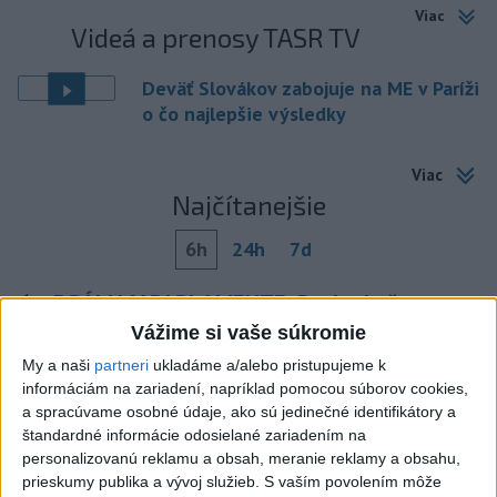
Viac
Videá a prenosy TASR TV
Deväť Slovákov zabojuje na ME v Paríži
o čo najlepšie výsledky
Viac
Najčítanejšie
6h
24h
7d
DRÁMA V PARLAMENTE: Poslankyňa
1
hádzala do premiéra vajíčka
Vážime si vaše súkromie
My a naši
partneri
ukladáme a/alebo pristupujeme k
2
Festival Lovestream 2026 pokračuje, druhý deň zakončil
informáciám na zariadení, napríklad pomocou súborov cookies,
Robbie Williams
a spracúvame osobné údaje, ako sú jedinečné identifikátory a
štandardné informácie odosielané zariadením na
3
Skončili ďalšie desiatky menších pôšt, samosprávam sa
personalizovanú reklamu a obsah, meranie reklamy a obsahu,
to nepáči
prieskumy publika a vývoj služieb.
S vaším povolením môže