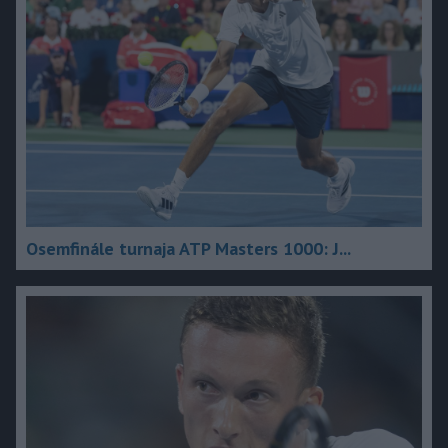
Osemfinále turnaja ATP Masters 1000: J...