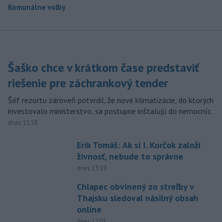
Komunálne voľby
Šaško chce v krátkom čase predstaviť
riešenie pre záchrankový tender
Šéf rezortu zároveň potvrdil, že nové klimatizácie, do ktorých
investovalo ministerstvo, sa postupne inštalujú do nemocníc.
dnes 11:58
Erik Tomáš: Ak si I. Korčok založí
živnosť, nebude to správne
dnes 13:59
Chlapec obvinený zo streľby v
Thajsku sledoval násilný obsah
online
dnes 12:01