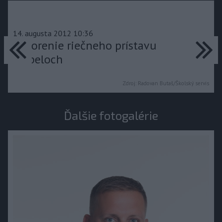
predchádzajúce
14. augusta 2012 10:36
ďa
Otvorenie riečneho prístavu
v Gbeloch
Zdroj:
Radovan Butaš/Školský servis
Ďalšie fotogalérie