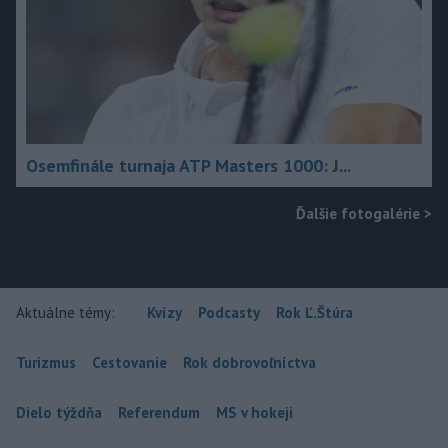
Osemfinále turnaja ATP Masters 1000: J...
Ďalšie fotogalérie
>
Aktuálne témy:
Kvízy
Podcasty
Rok Ľ.Štúra
Turizmus
Cestovanie
Rok dobrovoľníctva
Dielo týždňa
Referendum
MS v hokeji