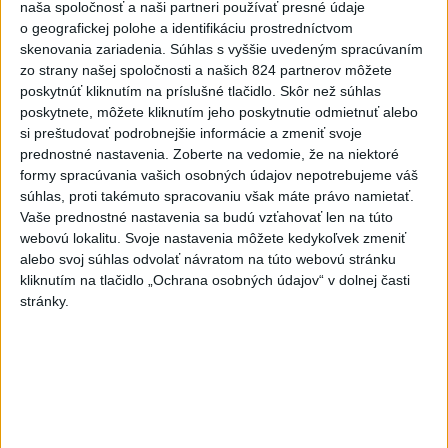
naša spoločnosť a naši partneri používať presné údaje
4
Darina Pačutová pomáha pacientom vo Vranove nad
o geografickej polohe a identifikáciu prostredníctvom
Topľou slovom
skenovania zariadenia. Súhlas s vyššie uvedeným spracúvaním
zo strany našej spoločnosti a našich 824 partnerov môžete
5
SMRŤ V HORÁCH: V Západných Tatrách zomrel 76-ročný
poskytnúť kliknutím na príslušné tlačidlo. Skôr než súhlas
turista
poskytnete, môžete kliknutím jeho poskytnutie odmietnuť alebo
si preštudovať podrobnejšie informácie a zmeniť svoje
6
OTESTUJTE SA: Rozumiete slovenským nárečiam? Tieto
prednostné nastavenia.
Zoberte na vedomie, že na niektoré
slová vás potrápia
formy spracúvania vašich osobných údajov nepotrebujeme váš
súhlas, proti takémuto spracovaniu však máte právo namietať.
7
Najmenej 21 mŕtvych po zrážke dvoch autobusov na juhu
Vaše prednostné nastavenia sa budú vzťahovať len na túto
Nigeru
webovú lokalitu. Svoje nastavenia môžete kedykoľvek zmeniť
alebo svoj súhlas odvolať návratom na túto webovú stránku
kliknutím na tlačidlo „Ochrana osobných údajov“ v dolnej časti
Najnovšie správy na Teraz.sk
stránky.
Vyhlásenia
Priame prenosy z Národnej rady SR