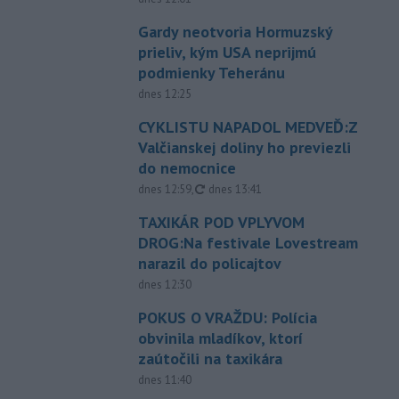
Gardy neotvoria Hormuzský
prieliv, kým USA neprijmú
podmienky Teheránu
dnes 12:25
CYKLISTU NAPADOL MEDVEĎ:Z
Valčianskej doliny ho previezli
do nemocnice
aktualizované
dnes 12:59
,
dnes 13:41
TAXIKÁR POD VPLYVOM
DROG:Na festivale Lovestream
narazil do policajtov
dnes 12:30
POKUS O VRAŽDU: Polícia
obvinila mladíkov, ktorí
zaútočili na taxikára
dnes 11:40