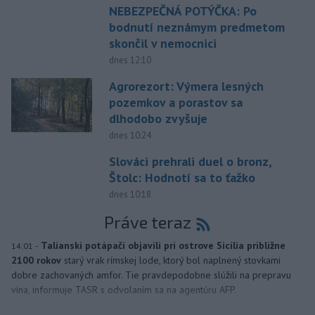
NEBEZPEČNÁ POTÝČKA: Po
bodnutí neznámym predmetom
skončil v nemocnici
dnes 12:10
Agrorezort: Výmera lesných
pozemkov a porastov sa
dlhodobo zvyšuje
dnes 10:24
Slováci prehrali duel o bronz,
Štolc: Hodnotí sa to ťažko
dnes 10:18
Práve teraz
-
Talianski potápači objavili pri ostrove Sicília približne
14:01
2100 rokov
starý vrak rímskej lode, ktorý bol naplnený stovkami
dobre zachovaných amfor. Tie pravdepodobne slúžili na prepravu
vína, informuje TASR s odvolaním sa na agentúru AFP.