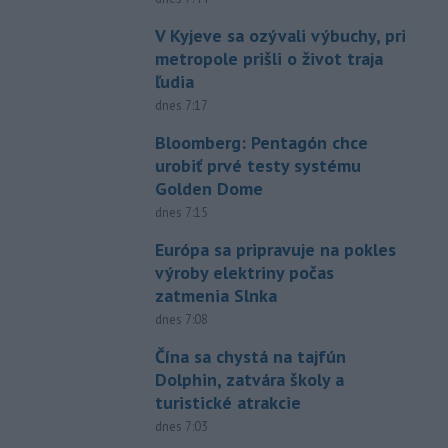
V Kyjeve sa ozývali výbuchy, pri
metropole prišli o život traja
ľudia
dnes 7:17
Bloomberg: Pentagón chce
urobiť prvé testy systému
Golden Dome
dnes 7:15
Európa sa pripravuje na pokles
výroby elektriny počas
zatmenia Slnka
dnes 7:08
Čína sa chystá na tajfún
Dolphin, zatvára školy a
turistické atrakcie
dnes 7:03