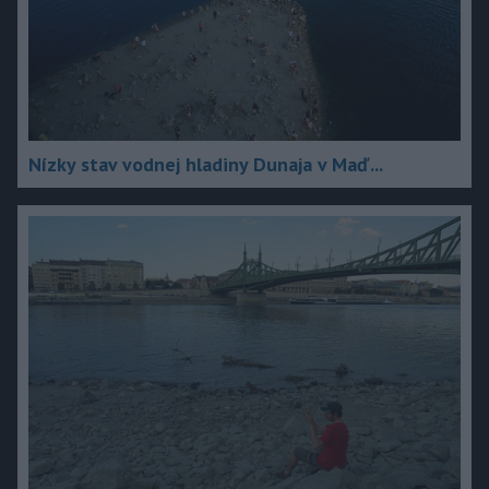
Nízky stav vodnej hladiny Dunaja v Maď...