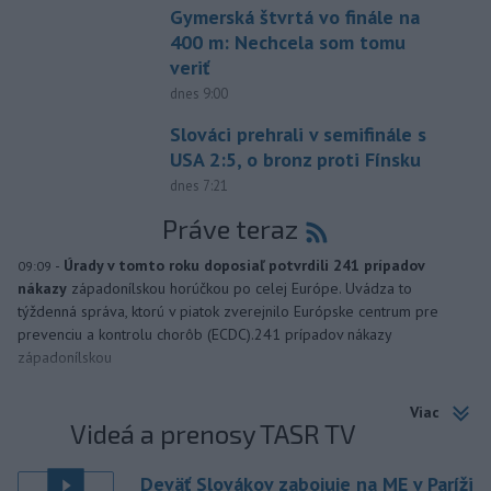
Gymerská štvrtá vo finále na
400 m: Nechcela som tomu
veriť
dnes 9:00
Slováci prehrali v semifinále s
USA 2:5, o bronz proti Fínsku
dnes 7:21
Práve teraz
-
Úrady v tomto roku doposiaľ potvrdili 241 prípadov
09:09
nákazy
západonílskou horúčkou po celej Európe. Uvádza to
týždenná správa, ktorú v piatok zverejnilo Európske centrum pre
prevenciu a kontrolu chorôb (ECDC).241 prípadov nákazy
západonílskou
Viac
Videá a prenosy TASR TV
Deväť Slovákov zabojuje na ME v Paríži