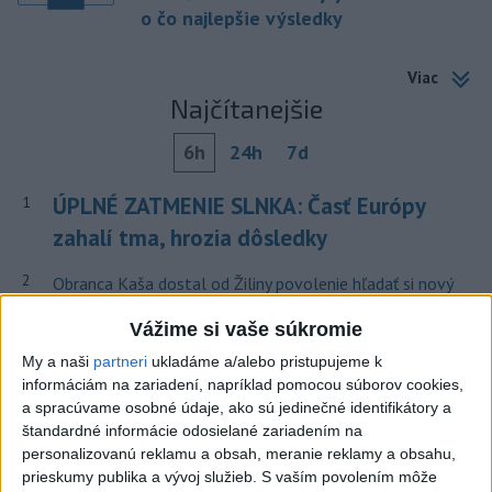
o čo najlepšie výsledky
Viac
Najčítanejšie
6h
24h
7d
ÚPLNÉ ZATMENIE SLNKA: Časť Európy
1
zahalí tma, hrozia dôsledky
2
Obranca Kaša dostal od Žiliny povolenie hľadať si nový
klub
Vážime si vaše súkromie
3
ČIASTOČNÉ ZATMENIE SLNKA: Pozorovať sa bude dať v
My a naši
partneri
ukladáme a/alebo pristupujeme k
stredu
informáciám na zariadení, napríklad pomocou súborov cookies,
a spracúvame osobné údaje, ako sú jedinečné identifikátory a
4
V časti Košice-Krásna otvorili park pomenovaný po
štandardné informácie odosielané zariadením na
kňazovi Semivanovi
personalizovanú reklamu a obsah, meranie reklamy a obsahu,
prieskumy publika a vývoj služieb.
S vaším povolením môže
5
Prešovský kraj vyzýva k využitiu bezplatného parkoviska v