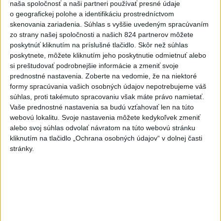
naša spoločnosť a naši partneri používať presné údaje
Tatrách
o geografickej polohe a identifikáciu prostredníctvom
skenovania zariadenia. Súhlas s vyššie uvedeným spracúvaním
6
Kruhová križovatka v Poprade v smere z Hozelca bude
zo strany našej spoločnosti a našich 824 partnerov môžete
hotová budúci rok
poskytnúť kliknutím na príslušné tlačidlo. Skôr než súhlas
poskytnete, môžete kliknutím jeho poskytnutie odmietnuť alebo
7
Brezno obnovuje zastávky MHD
si preštudovať podrobnejšie informácie a zmeniť svoje
prednostné nastavenia.
Zoberte na vedomie, že na niektoré
formy spracúvania vašich osobných údajov nepotrebujeme váš
Najnovšie správy na Teraz.sk
súhlas, proti takémuto spracovaniu však máte právo namietať.
Vyhlásenia
Vaše prednostné nastavenia sa budú vzťahovať len na túto
webovú lokalitu. Svoje nastavenia môžete kedykoľvek zmeniť
Priame prenosy z Národnej rady SR
alebo svoj súhlas odvolať návratom na túto webovú stránku
kliknutím na tlačidlo „Ochrana osobných údajov“ v dolnej časti
stránky.
Politika na sociálnych sieťach
Zobraziť viac
Info