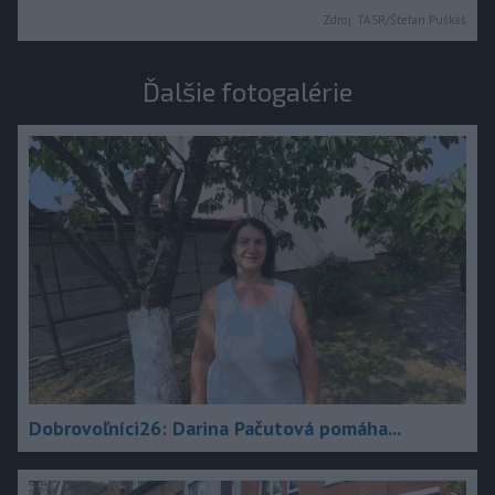
Zdroj:
TASR/Štefan Puškáš
Ďalšie fotogalérie
Dobrovoľníci26: Darina Pačutová pomáha...