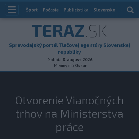
Index
Šport
Počasie
Publicistika
Slovensko
Zahranič
TERAZ
.SK
Spravodajský portál Tlačovej agentúry Slovenskej
republiky
Sobota
8. august 2026
Meniny má
Oskar
Otvorenie Vianočných
trhov na Ministerstva
práce