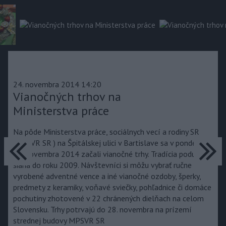
24. novembra 2014 14:20
Vianočných trhov na
Ministerstva práce
Na pôde Ministerstva práce, sociálnych vecí a rodiny SR
predchádzajúce
ďa
(MPSVR SR ) na Špitálskej ulici v Bartislave sa v pondelok
24. novembra 2014 začali vianočné trhy. Tradícia podujatia
siaha do roku 2009. Návštevníci si môžu vybrať ručne
vyrobené adventné vence a iné vianočné ozdoby, šperky,
predmety z keramiky, voňavé sviečky, pohľadnice či domáce
pochutiny zhotovené v 22 chránených dielňach na celom
Slovensku. Trhy potrvajú do 28. novembra na prízemí
strednej budovy MPSVR SR