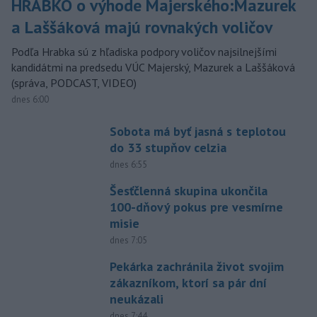
HRABKO o výhode Majerského:Mazurek
a Laššáková majú rovnakých voličov
Podľa Hrabka sú z hľadiska podpory voličov najsilnejšími
kandidátmi na predsedu VÚC Majerský, Mazurek a Laššáková
(správa, PODCAST, VIDEO)
dnes 6:00
Sobota má byť jasná s teplotou
do 33 stupňov celzia
dnes 6:55
Šesťčlenná skupina ukončila
100-dňový pokus pre vesmírne
misie
dnes 7:05
Pekárka zachránila život svojim
zákazníkom, ktorí sa pár dní
neukázali
dnes 7:44