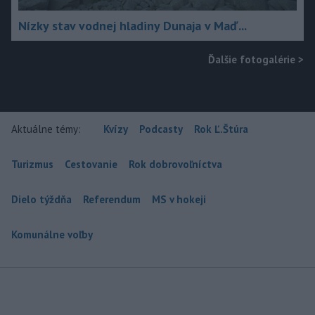
Nízky stav vodnej hladiny Dunaja v Maď...
Ďalšie fotogalérie
>
Aktuálne témy:
Kvízy
Podcasty
Rok Ľ.Štúra
Turizmus
Cestovanie
Rok dobrovoľníctva
Dielo týždňa
Referendum
MS v hokeji
Komunálne voľby