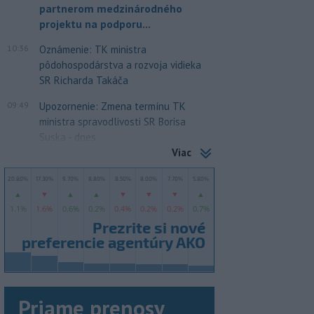
partnerom medzinárodného
projektu na podporu...
10:36
Oznámenie: TK ministra
pôdohospodárstva a rozvoja vidieka
SR Richarda Takáča
09:49
Upozornenie: Zmena termínu TK
ministra spravodlivosti SR Borisa
Suska - dnes
Viac
Priame prenosy