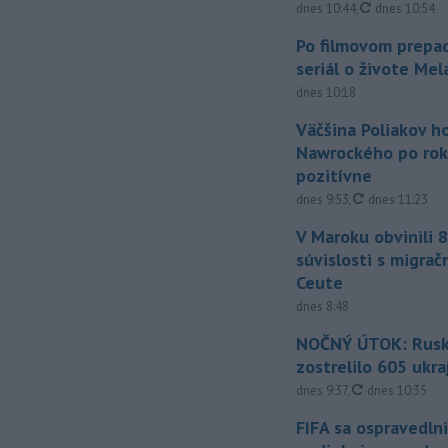
aktualizovan
dnes 10:44
,
dnes 10:54
Po filmovom prepad
seriál o živote Me
dnes 10:18
Väčšina Poliakov h
Nawrockého po rok
pozitívne
aktualizované
dnes 9:53
,
dnes 11:23
V Maroku obvinili 8
súvislosti s migrač
Ceute
dnes 8:48
NOČNÝ ÚTOK: Rusko
zostrelilo 605 ukr
aktualizované
dnes 9:37
,
dnes 10:35
FIFA sa ospravedlni