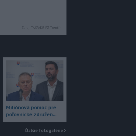
Zdroj:
TASR/KR PZ Trenčín
Miliónová pomoc pre
poľovnícke združen...
Ďalšie fotogalérie
>