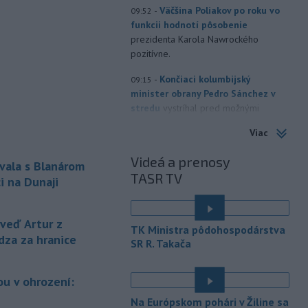
-
Väčšina Poliakov po roku vo
09:52
funkcii hodnotí pôsobenie
prezidenta Karola Nawrockého
pozitívne.
-
Končiaci kolumbijský
09:15
minister obrany Pedro Sánchez v
stredu
vystríhal pred možnými
teroristickými činmi počas inaugurácie
Viac
novozvoleného prezidenta Abelarda
de la Espriellu.
Videá a prenosy
vala s Blanárom
TASR TV
-
Aj štvrtok bude na Slovensku
08:31
i na Dunaji
horúci. Pre okresy na západnom a
južnom
Slovensku a niektoré okresy v
strede a na východe krajiny vydal
eď Artur z
TK Ministra pôdohospodárstva
Slovenský hydrometeorologický ústav
dza za hranice
SR R. Takača
(SHMÚ) výstrahy tretieho stupňa pred
vysokými teplotami.
u v ohrození:
-
V roku 2025 okolo 16,5
07:18
Na Európskom pohári v Žiline sa
percenta ľudí vo veku 16 rokov a