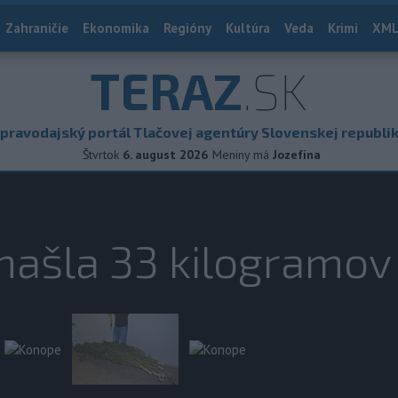
Zahraničie
Ekonomika
Regióny
Kultúra
Veda
Krimi
XML
TERAZ
.SK
pravodajský portál Tlačovej agentúry Slovenskej republi
Štvrtok
6. august 2026
Meniny má
Jozefína
 našla 33 kilogramo