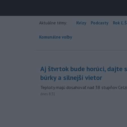
Aktuálne témy:
Kvízy
Podcasty
Rok Ľ.Š
Komunálne voľby
Aj štvrtok bude horúci, dajte 
búrky a silnejší vietor
Teploty majú dosahovať nad 38 stupňov Celzi
dnes 8:31