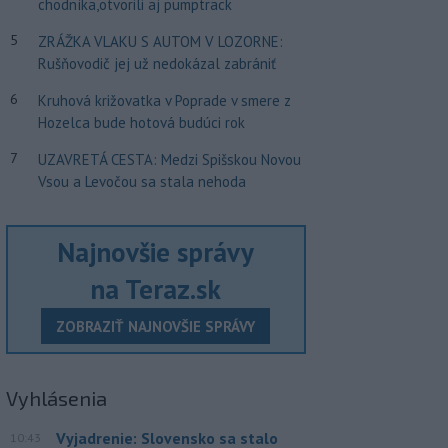
chodníka,otvorili aj pumptrack
5
ZRÁŽKA VLAKU S AUTOM V LOZORNE:
Rušňovodič jej už nedokázal zabrániť
6
Kruhová križovatka v Poprade v smere z
Hozelca bude hotová budúci rok
7
UZAVRETÁ CESTA: Medzi Spišskou Novou
Vsou a Levočou sa stala nehoda
Najnovšie správy
na Teraz.sk
ZOBRAZIŤ NAJNOVŠIE SPRÁVY
Vyhlásenia
Vyjadrenie: Slovensko sa stalo
10:43