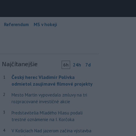
Referendum
MS v hokeji
Najčítanejšie
6h
24h
7d
Český herec Vladimír Polívka
1
odmietol zaujímavé filmové projekty
2
Mesto Martin vypovedalo zmluvy na tri
rozpracované investičné akcie
3
Predstavitelia Mladého Hlasu podali
trestné oznámenie na I. Korčoka
4
V Košiciach Nad jazerom začína výstavba