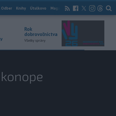
 Odber
Knihy
Útulkovo
Magazín
News Now
Archív
TASR
Rok
dobrovoľníctva
ky
Všetky správy
v konope