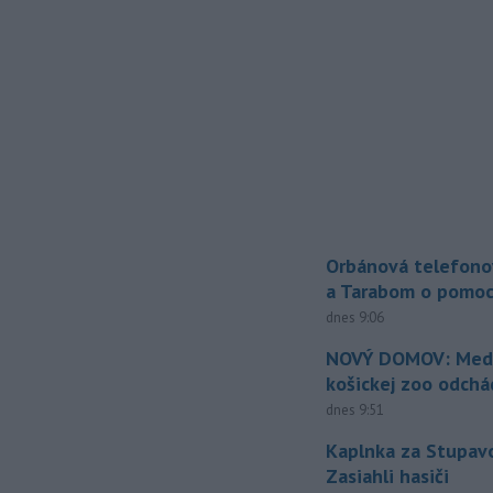
Orbánová telefono
a Tarabom o pomoc
dnes 9:06
NOVÝ DOMOV: Medv
košickej zoo odchá
dnes 9:51
Kaplnka za Stupavo
Zasiahli hasiči