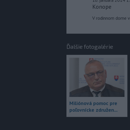
Konope
V rodinnom dome v 
Ďalšie fotogalérie
Miliónová pomoc pre
poľovnícke združen...