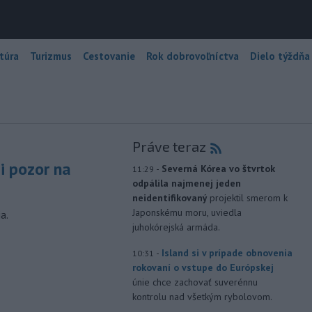
túra
Turizmus
Cestovanie
Rok dobrovoľníctva
Dielo týždňa
Práve teraz
si pozor na
-
Severná Kórea vo štvrtok
11:29
odpálila najmenej jeden
neidentifikovaný
projektil smerom k
Japonskému moru, uviedla
a.
juhokórejská armáda.
-
Island si v prípade obnovenia
10:31
rokovaní o vstupe do Európskej
únie chce zachovať suverénnu
kontrolu nad všetkým rybolovom.